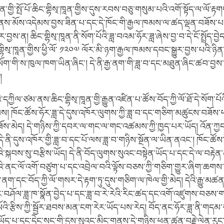
ན་གྱི་སྤོ་པོ་ཆིང་གྷིས྄་ཁཱན་གྱིས་དུས་རབས་བཅུ་གསུམ་པའི་འགོ་སྟོད་ལ་ལོ་རྟ
ནས་མོས་འདེམས་བྱས་ཟིན་པ་དང་དེ་ཁོང་གི་རྒྱལ་ཁམས་ལ་ཚད་ལྡན་བཟོས་པ་རེད
བྱས་ན། ཆིང་གྷིས྄་ཁཱན་ནི་སོག་པོའི་ཟླ་བའམ་ཧོར་ཟླ་ཞེས་བྱ་བ་དེ་ངོ་སྤྲོད་བྱ
གྷིས྄་ཁཱན་གྱིས་ཕྱི་ལོ་ ༡༢༠༧ ལོར་མི་ཉག་རྒྱལ་ཁམས་དབང་སྒྱུར་བྱས་པའི་ཉིན་མ
ག་གི་ས་ཁུལ་ཁག་ཡིན་ཞིང་། དེ་ནི་རྒྱ་ནག་གི་ཟླ་བ་དང་མཐུན་ཞིང་ཚབ་བྱས
ད།
ཀྱིལ་ཙམ་ནས་ཆིང་གྷིས྄་ཁཱན་གྱི་རྒྱུན་འཛིན་པ་ཚོས་བོད་ཀྱི་ལོ་ཐོ་དེ་སོག་པོའི
་སྐབས། ཁོང་ཚོས་ཧོར་ཟླ་དེ་དུས་འཁོར་ལུགས་ཀྱི་ཟླ་བ་དང་གཅིག་མཚུངས་བཟོས་
ོས་མེད། དེ་གཉིས་ཀྱི་དབར་ལ་གང་ལ་གང་འཚམས་ཀྱི་ཁྱད་པར་ཡོད། འོན་ཀྱང་
ེ་ནི་དུས་འཁོར་གྱི་ཟླ་བ་དང་པོ་ལས་ཟླ་བ་གཉིས་སྔོན་ལ་ཡིན་ནའང་། ཁོང་ཚོས་ཧ
ི་སྐབས་སུ་བརྩིས་ཡོད། དེ་ནི་བོད་ལུགས་སུའང་བསྟེན་ཡོད་པ་དང་དེ་ལ་བརྟེན
མའི་ནང་ལོ་འགོ་བཙུག་པ་དང་འབྲེལ་བའི་ལྟོས་བཅས་ཀྱི་གཅིག་གྱུར་ཞིག་ཆགས
་ནག་དང་བོད་ཀྱི་ལོ་གསར་དེ་རྟག་ཏུ་དུས་གཅིག་ལ་ཁེལ་གྱི་མེད། དེའི་རྒྱུ་མཚན་
ེར་བཤོལ་ཟླ་ཁ་སྣོན་བྱེད་པ་དང་ཟླ་བ་རེ་རེའི་རིང་ཚད་དང་འགོ་འཛུགས་བཅ
ོའི་རྩིས་ཀྱི་སྦྱོར་ཐབས་མན་ངག་རེར་ཡོད་པས་རེད། བོད་ནང་ཧོར་ཟླ་ནི་གདམ་
ྱི་ཡོད་པ་དང་དེང་སང་གི་དུས་སུའང་མིང་གནས་དེ་གཉིས་ཕན་ཚུན་བརྗེ་ལེན་རུང་