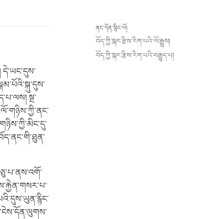
ནང་དོན་སྙིང་པོ།
བོད་ཀྱི་སྐར་རྩིས་རིག་པའི་ལོ་རྒྱུས།
བོད་ཀྱི་སྐར་རྩིས་རིག་པའི་བརྒྱུད་པ།
། དེ་ཡང་དུས་
མ་པོའི་སྐུ་དུས་
ད་པ་ལས། སྔ་
ལོ་གཉིས་ཀྱི་ནང་
གཉིས་ཀྱི་མིང་དུ་
་བོད་ནང་གི་ཐུན་
བཅུ་པ་ནས་འགོ་
ས་རྐྱེན་གསར་པ་
ི་དུས་ཡུན་རྙིང་
ི་ངེས་དོན་ལུགས་