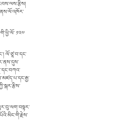
་རབས་ལས་རྩིས།
་ནས་ལོ་འཁོར་
གི་ཕྱི་ལོ་ ༡༢༧
ང་། ལོ་ཙཱ་བ་དང་
ར་ནས་དུས་
ྐྱ་དང་བཀའ་
ས་མཛད་པ་དང་རྒྱ་
་སྐར་རྩིས་
འ་ཕུར་བུ་ལག་བསྟར་
འི་མིང་གི་རྗེས་