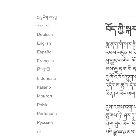
སྐད་ཡིག་གཞན།
العربية
བོད་ཀྱི་སྐར
Deutsch
English
རྒྱ་ནག་གི་སྐར་ར
Español
རབས་བདུན་པའི་དཀ
སུ་བྱུང་བ་རེད།
Français
མས་རྒྱ་ནག་གི་ན
हिन्दी
དུ་ལོ་འཁོར་དྲུག་
Indonesia
འདོགས་ཚུལ་དེ་བཀ
Italiano
མིན་ཁ་ཡོད་ལག་
Монгол
Polski
དུས་རབས་དགུ་པའ
Português
ཚུགས་ཏེ། ཤར་ཏུ
Русский
ཞིག་བྱུང་ཡོད། 
اُردو
པའི་རྒྱུ་ཆ་རྣམ