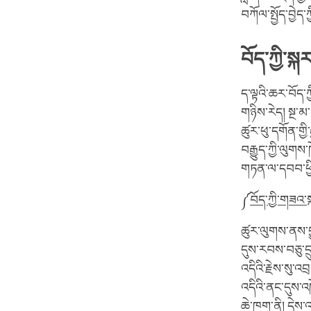
བཀོལ་སྤྱོད་བྱེད་ཀ
བོད་ཀྱི་སྐ
ད་ལྟའི་ཆར་བོད་
གཉིས་རེད། སྔ་མ
ཚུར་ཕུ་དགོན་གྱི
བརྒྱུད་ཀྱི་ལུག
གཏན་ལ་དབབ་ཕྱིར་
༼
བོད་ཀྱི་གཟའ
ཚུར་ལུགས་ནས་བྱུ
དུས་རབས་བཅུ་ད
འདིའི་རྗེས་སུ་འ
འདིའི་ནང་དུས་འ
ཆེ་ཁག་ནི། དེས་