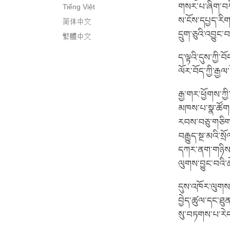
གསར་པ་ཞིག་བཀོད
Tiếng Việt
ས་ངོས་དཔྱད་རིག
简体中文
དྲུག་ཅུའི་འབྱུ
繁體中文
ད་ལྟའི་དུས་ཀྱི་བ
ལོར་བོད་ཀྱི་རྒྱ
རྒྱ་གར་ཕྱོགས་ཀྱི
མཁས་པ་སྣ་ཚོགས་
རབས་བཅུ་གཅིག་
བརྒྱུད་སྔ་མའི་
དཀར་ནག་གཉིས་ཀའ
ལུགས་བྱུང་བའི
དུས་འཁོར་ལུགས་ཀྱ
བྱེད་ཚུལ་དང་ཐུན
སུ་བཏགས་པ་རེ