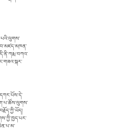
ག་པའི་ལུགས་
ྲེལ་བ་མཛད་མཁན་
འདི་ནི་ཀརྨ་བཀའ་
་དང་གཟའ་སྐར་
་དཀར་པོས་དེ་
ུག་པ་ཚོས་ལུགས་
རྗོད་ཀྱི་ཡོད།
གས་ཀྱི་ཁྱད་པར་
ཡིན་པ་མ་