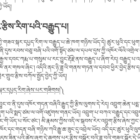
ྱི་ཡོད།
ར་རྩིས་རིག་པའི་བརྒྱུད་པ།
ཀྱི་གཟའ་སྐར་དཔྱད་རིག་ལ་བརྒྱུད་པ་ཆེ་ཁག་གཉིས་ཡོད་དེ། ཚུར་ཕུའི་དང་ཕུ
་ནི་དུས་རབས་བཅུ་བཞི་པའི་འགོ་སྟོད་ཙམ་ལ་དཔལ་དུས་ཀྱི་འཁོར་ལོའི་འག
་རྒྱལ་དབང་ཀརྨ་པ་གསུམ་པ་རང་བྱུང་རྡོ་རྗེ་ནས་བརྒྱུད་པ་ཞིག་རེད། བརྒྱུད་པ་
ས་ཁོ་ནར་གསལ་ཞིང་། འདིའི་ནང་ཉི་ཟླ་འི་གནས་གཏན་ལ་དབབ་ཕྱིར་བྱེད་རྩིས
གྲུབ་རྩིས་བཀོལ་སྤྱོད་བྱེད་ཀྱི་ཡོད།
་སྐར་དཔྱད་རིག་ཞེས་པར་གཟིགས།
༽
ང་བ་ནི་དུས་འཁོར་གདན་བཞིའི་རྒྱུད་ཀྱི་རྩིས་ལུགས་དེ་རེད། འབྲུག་ཆེན་པདྨ
ྲུག་པའི་སྨད་ཙམ་ལ་འགོ་འཛུགས་གནང་ཡོད། འབྲུག་པ་བཀའ་བརྒྱུད་དང་འབྲ
བྲང་གི་ཡོད་པ་སོང་ཙང་། མི་རྣམས་ཀྱིས་འདི་ལ་སྐབས་རེར་འབྲུག་རྩིས་ཞེས་ཀྱང་བ
ཁོར་དང་གདན་བཞི་གཉིས་ཀའི་རྒྱུ་ཆ་ཟུང་དུ་འབྲེལ་ཡོད། འདི་དང་ཚུར་ཕུའི་ལུ
འདས་ཟིན་པའི་ཚེས་ཞག་དེ་ཆགས་པར་རྩིས་བསྐོར་བའི་ཟླ་བའི་གཟའ་སྐོར་དེ་