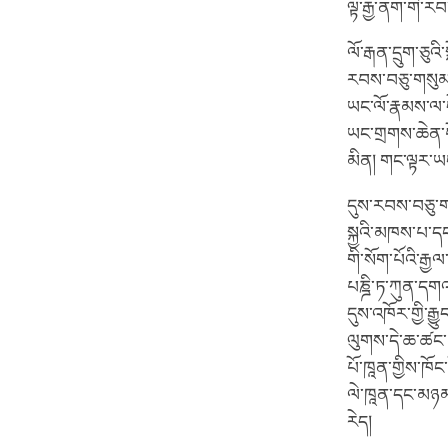
ལྟ་རྒྱ་ནག་གི་རབ
ལོ་རྒན་དྲུག་ཅུའི
རབས་བཅུ་གསུམ་པ
ཡང་ལོ་རྣམས་ལ་ད
ཡང་གྲགས་ཆེན་པོ
མིན། གང་ལྟར་ཡང
དུས་རབས་བཅུ་གས
སྐྱའི་མཁས་པ་དང
གི་སོག་པོའི་རྒྱ
པཎྜི་ཏ་ཀུན་དགའ
དུས་འཁོར་གྱི་ར
ལུགས་དེ་ཆ་ཚང་
པོ་ཁཱན་གྱིས་ཁོ
ལེ་ཁཱན་དང་མཉམ་ད
རེད།