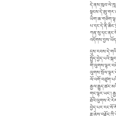
དེ་ནས་ཁུབ་ལེ་ཁཱ
སྟངས་དེ་ཨུ་གར་
ཡིག་ཆ་གཅིག་ལྟར་
པ་དང་དེ་ནི་ཆིང་
ཀན་སུ་དང་ནང་སོ
འདོགས་བྱས་ཡོ
དུས་རབས་དེ་གའི་ད
སྤྲོད་བྱེད་པའི
གི་ལུགས་ལྟར་བཟ
ལུགས་སྲོལ་ལྟར་ད
ལོ་འགོ་བཙུག་པའ
རྒྱལ་རྒྱུད་ཚང་
གང་ལྟར་ཡང་། རྒྱ
ཐོའི་ལུགས་རེ་ར
བྱེད་པར་རང་སོ་ས
ཟླ་ཞེས་བརྗོད་ཀ