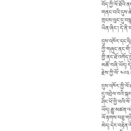
བོད་ཀྱི་ལོ་ཐོའི་ན
གནང་བའི་དུས་ཚེས
གྲངས་ལུང་དུ་བས
ཡིན་ཞིང་། དེ་ན
དུས་འཁོར་དང་ཧི
ཀྱི་གཞུང་ནང་གི་
གྱི་ནང་ཐོ་འགོད་
མཚོ་བཞི་ཡོད། དེ
རྗེས་ཀྱི་ལོ་ ༤༠༣
དུས་འཁོར་གྱི་ལོ་
དུ་འབྲེལ་བའི་སྐ
ཤིང་ཕོ་བྱི་བའི་ལ
ཡོད། རྒྱུ་མཚན་འ
ལོ་རྟགས་བཅུ་གཉ
མེད། དེར་བརྟེན་