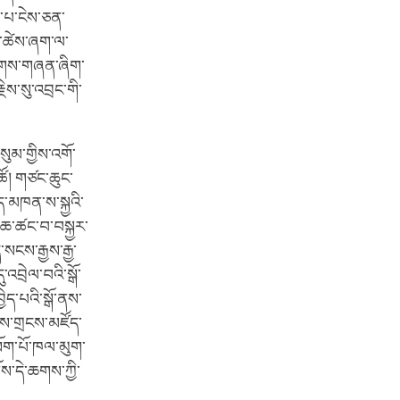
་པ་ངེས་ཅན་
འི་ཚེས་ཞག་ལ་
ཕྱོགས་གཞན་ཞིག་
ེས་སུ་འབྲང་གི་
ུམ་གྱིས་འགོ་
ཚོ། གཙང་ཆུང་
ད་མཁན་ས་སྐྱའི་
ས་ཆ་ཚང་བ་བསྐྱར་
་སངས་རྒྱས་རྒྱ་
་འབྲེལ་བའི་སྒོ་
ེད་པའི་སྒོ་ནས་
་ནས་གྲངས་མཛོད་
སོག་པོ་ཁལ་མུག་
ོས་དེ་ཆགས་ཀྱི་