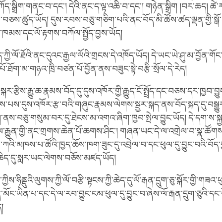
་སྒྲིག་གནང་བ་དང་། དེའི་ནང་ད་ལྟ་འཆི་བ་དང་། གཉེན་སྒྲིག །བར་ཆད། ཚེ
་བཅས་ཚུད་ཡོད། དུས་རབས་བཅུ་གཅིག་པའི་ནང་བོད་མི་ཚོས་ཚད་ལྡན་གྱི་སྒོ
ང་བ་ཁམས་དང་ལོ་རྟགས་བཀོལ་སྤྱོད་བྱས་ཡོད།
ོད་ཀྱི་ལོ་ཐོའི་ནང་དུའང་རྒྱལ་ལོའི་གྲངས་དེ་འཁོད་ཡོད། དེ་ཡང་ཡེ་ཤུ་མ་བྱོན་གོང་
ལ་པོ་ཐོག་མ་གཉའ་ཁྲི་བཙན་པོ་བྱོན་ནས་བཟུང་སྟེ་བརྩི་སྲོལ་དེ་རེད།
་སྐར་རྩིས་རྒྱུ་ཆ་རྣམས་བོད་དུ་དུས་འཁོར་གྱི་རྒྱུད་ངོ་སྤྲོད་དང་བཅས་དར་ཁྱབ་བྱུ
པས་དུས་འཁོར་རྩ་བའི་གཞུང་རྣམས་ལེགས་སྦྱར་སྐད་ནས་བོད་སྐད་དུ་བསྒྱུ
ནས་བཅུ་གསུམ་བར་དུ་ཐེངས་མ་འགའ་ཞིག་ཁྱབ་སྤེལ་བྱུང་ཡོད། དེ་དག་ས་ས
སྲོལ་རྒྱུན་གྱི་ནང་གྲགས་ཆེན་པོ་ཆགས་ཤིང་། གཞན་ཡང་དེ་ལ་འགྲེལ་བ་སྣ་ཚོག
ི་མཁས་པ་ཚོའི་ཁྱད་ཆོས་ཁག་ཟུང་དུ་འབྲེལ་བ་དང་ཕུལ་དུ་བྱུང་བའི་བོད་ཀྱི
་ཆེད་དུ་སླར་ཡང་ལེགས་བཅོས་མཛད་ཡོད།
ིས་ཧིནྡུའི་ལུགས་ཀྱི་ལོ་བརྩི་སྟངས་ཀྱི་ཆེད་དུ་ལོ་རྒན་དྲུག་ཅུ་སྐོར་གྱི་གཟ
་མོང་ཡིན་པ་དང་དེ་ལ་རབ་བྱུང་ངམ་ཕུལ་དུ་བྱུང་བ་ཞེས་ལོ་རྒན་དྲུག་ཅུའི་དང་པོ
ད།