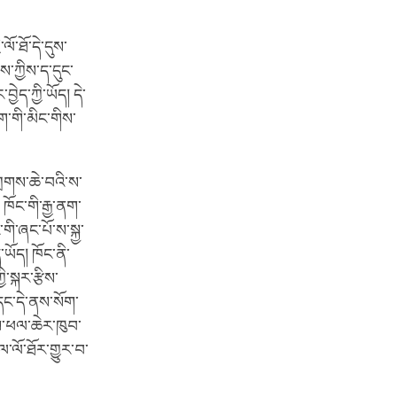
ལོ་ཐོ་དེ་དུས་
ས་ཀྱིས་ད་དུང་
ད་ཀྱི་ཡོད། དེ་
ག་གི་མིང་གིས་
གྲགས་ཆེ་བའི་ས་
ཁོང་གི་རྒྱ་ནག་
གི་ཞང་པོ་ས་སྐྱ་
ཡོད། ཁོང་ནི་
་སྐར་རྩིས་
ང་དེ་ནས་སོག་
ནས་ཕལ་ཆེར་ཁུབ་
ལ་ལོ་ཐོར་གྱུར་བ་