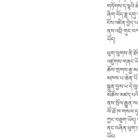
གཏོགས་ད་ལྟའི་
ཞིག་བོད་ཟླ་དགུ
ངོས་འཛིན་བྱེད་
ནས་འབྲི་གུང་བཀ
ཡོད།
ཕུག་ལུགས་ནི་ཐ
འཛུགས་གནང་ཡོད།
ཆོས་གྲགས་རྒྱ་མ
མཁས་པ་ཆེན་པོ་བ
སྐྲུན་བྱས་པ་དེ་
མཚོས་མཛད་པའི་གཞ
ནས་སྲོལ་རྒྱུན་
ལོ་ཐོ་ཁ་གསལ་དུ
ཀྱང་བཅུག་ཡོད། 
ནང་བཞིན་ཕུག་ལུག
ཡོད།