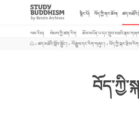
Close
Study
Buddhism
སྙིང་པོ།
བོད་ཀྱི་ནང་ཆོས།
ཚད་མཐོའི་སླ
Home
ལམ་རིམ།
སེམས་ཀྱི་ཚན་རིག
ཆོས་མངོན་པ་དང་གྲུབ་མཐའི་རྣམ་གཞ
›
ཚད་མཐོའི་སློབ་སྦྱོང་།
›
ལོ་རྒྱུས་དང་རིག་གཞུང་།
›
བོད་ཀྱི་སྐར་རྩིས་རིག
བོད་ཀྱི་ས