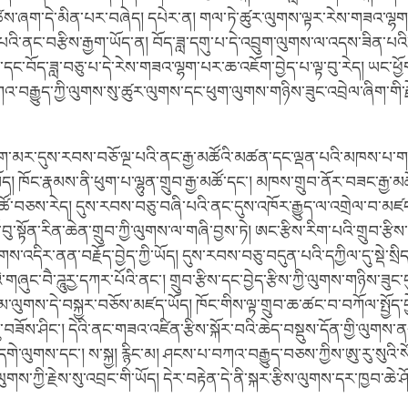
ཚེས་ཞག་དེ་མིན་པར་བཞེད། དཔེར་ན། གལ་ཏེ་ཚུར་ལུགས་ལྟར་རེས་གཟའ་ལྷག
་པའི་ནང་བརྩིས་རྒྱག་ཡོད་ན། བོད་ཟླ་དགུ་པ་དེ་འབྲུག་ལུགས་ལ་འདས་ཟིན་པ
པ་དང་བོད་ཟླ་བཅུ་པ་དེ་རེས་གཟའ་ལྷག་པར་ཆ་འཇོག་བྱེད་པ་ལྟ་བུ་རེད། ཡང་
འ་བརྒྱུད་ཀྱི་ལུགས་སུ་ཚུར་ལུགས་དང་ཕུག་ལུགས་གཉིས་ཟུང་འབྲེལ་ཞིག་གི་རྗ
ོག་མར་དུས་རབས་བཅོ་ལྔ་པའི་ནང་རྒྱ་མཚོའི་མཚན་དང་ལྡན་པའི་མཁས་པ་གས
 ཁོང་རྣམས་ནི་ཕུག་པ་ལྷུན་གྲུབ་རྒྱ་མཚོ་དང་། མཁས་གྲུབ་ནོར་བཟང་རྒྱ་མ
ཚོ་བཅས་རེད། དུས་རབས་བཅུ་བཞི་པའི་ནང་དུས་འཁོར་རྒྱུད་ལ་འགྲེལ་བ་མཛ
ུ་སྟོན་རིན་ཆེན་གྲུབ་ཀྱི་ལུགས་ལ་གཞི་བྱས་ཏེ། ཨང་རྩིས་རིག་པའི་གྲུབ་རྩི
ལུགས་འདིར་ནན་བརྗོད་བྱེད་ཀྱི་ཡོད། དུས་རབས་བཅུ་བདུན་པའི་དཀྱིལ་དུ་སྡེ་སྲིད
ུང་བཻ་ཌཱུརྱ་དཀར་པོའི་ནང་། གྲུབ་རྩིས་དང་བྱེད་རྩིས་ཀྱི་ལུགས་གཉིས་ཟུང་དུ
ལམ་ལུགས་དེ་བསྐྱར་བཅོས་མཛད་ཡོད། ཁོང་གིས་ལྟ་གྲུབ་ཆ་ཚང་བ་བཀོལ་སྤྱོད་བྱ
་བཟོས་ཤིང་། དེའི་ནང་གཟའ་འཛིན་རྩིས་སྐོར་བའི་ཆེད་བསྡུས་དོན་གྱི་ལུགས
དགེ་ལུགས་དང་། ས་སྐྱ། རྙིང་མ། ཤངས་པ་བཀའ་བརྒྱུད་བཅས་ཀྱིས་ཨུ་རུ་སུའི་
ས་ཀྱི་རྗེས་སུ་འབྲང་གི་ཡོད། དེར་བརྟེན་དེ་ནི་སྐར་རྩིས་ལུགས་དར་ཁྱབ་ཆེ་ཤ