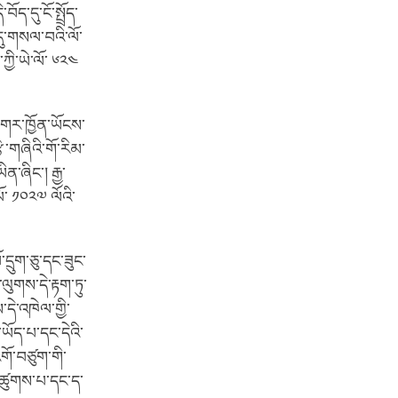
བོད་དུ་ངོ་སྤྲོད་
་དུ་གསལ་བའི་ལོ་
ྱི་ཡེ་ལོ་ ༦༢༤
་གར་ཁྱོན་ཡོངས་
ི་གཞིའི་གོ་རིམ་
ན་ཞིང་། རྒྱ་
ོ་ ༡༠༢༧ ལོའི་
་དྲུག་ཅུ་དང་ཟུང་
་ལུགས་དེ་རྟག་ཏུ་
་དེ་འཁེལ་གྱི་
་ཡོད་པ་དང་དེའི་
གོ་བཙུག་གི་
གོ་ཚུགས་པ་དང་ད་