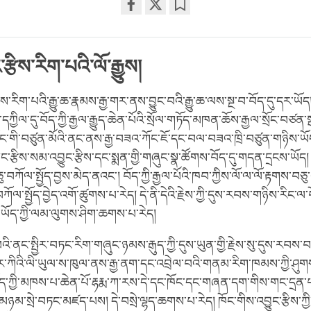
Share
Bookmark
on
facebook
་རྩིས་རིག་པའི་ལོ་རྒྱུས།
ྩིས་རིག་པའི་རྒྱུ་ཆ་རྣམས་རྒྱ་གར་ནས་བྱུང་བའི་རྒྱུ་ཆ་ལས་སྔ་བ་བོད་དུ་དར་ཡོད
ྱིལ་དུ་བོད་ཀྱི་རྒྱལ་རྒྱུད་ཆེན་པོའི་སྲོལ་གཏོད་མཁན་ཆོས་རྒྱལ་སྲོང་བཙན་སྒ
 ཁོང་གི་བཙུན་མོའི་ནང་ནས་རྒྱ་བཟའ་ཀོང་ཇོ་དང་བལ་བཟའ་ཁྲི་བཙུན་གཉིས་ཡོ
ང་རྩིས་སམ་འབྱུང་རྩིས་དང་སྨན་གྱི་གཞུང་སྣ་ཚོགས་བོད་དུ་གདན་དྲངས་ཡོད། 
ཅུ་བཀོལ་སྤྱོད་བྱས་མེད་ནའང་། བོད་ཀྱི་རྒྱལ་པོའི་ཁབ་ཀྱིས་ལོ་ལ་ལོ་རྟགས་བཅུ་
ོལ་སྤྱོད་བྱེད་འགོ་ཚུགས་པ་རེད། དེ་ནི་དེའི་རྗེས་ཀྱི་དུས་རབས་གཉིས་རིང་ལ
ཡོད་ཀྱི་ལམ་ལུགས་ཤིག་ཆགས་པ་རེད།
ི་ནང་སྤྱིར་བཏང་རིག་གཞུང་ཉམས་རྒུད་ཀྱི་དུས་ཡུན་གྱི་རྗེས་སུ་དུས་རབས་
ར་ཀིའི་ལི་ཡུལ་ས་ཁུལ་ནས་རྒྱ་ནག་དང་འབྲེལ་བའི་གནམ་རིག་ཁམས་ཀྱི་ཤུག
བོད་ཀྱི་མཁས་པ་ཆེན་པོ་རྷརྨ་ཀ་རས་དེ་དང་ཁོང་དང་གཞན་དག་གིས་གང་དྲན་པའ
ས་མཉམ་སྲེ་བཏང་མཛད་པས། དེ་བསྲེ་ལྷད་ཆགས་པ་རེད། ཁོང་གིས་འབྱུང་རྩིས་ཀྱ