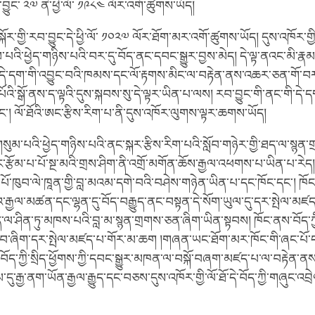
་བྱུང་ ༢༧ ནི་ཕྱི་ལོ་ ༡༩༨༤ ལོར་འགོ་ཚུགས་ཡོད།
་སྐོར་གྱི་རབ་བྱུང་དེ་ཕྱི་ལོ་ ༡༠༢༧ ལོར་ཐོག་མར་འགོ་ཚུགས་ཡོད། དུས་འཁོར་གྱི་
འི་ཕྱེད་གཉིས་པའི་བར་དུ་བོད་ནང་དབང་སྒྱུར་བྱས་མེད། དེ་ལྟ་ནའང་མི་རྣམ
ེ་དག་གི་འབྱུང་བའི་ཁམས་དང་ལོ་རྟགས་མིང་ལ་བརྟེན་ནས་འཆར་ཅན་གོ་བར་བྱེ
འི་སྒོ་ནས་ད་ལྟའི་དུས་སྐབས་སུ་དེ་ལྟར་ཡིན་པ་ལས། རབ་བྱུང་གི་ནང་གི་དེ་ད
་། ལོ་ཐོའི་ཨང་རྩིས་རིག་པ་ནི་དུས་འཁོར་ལུགས་ལྟར་ཆགས་ཡོད།
ུམ་པའི་ཕྱེད་གཉིས་པའི་ནང་སྐར་རྩིས་རིག་པའི་སློབ་གཉེར་གྱི་ཐད་ལ་སྙན་
་རྩོམ་པ་པོ་སྔ་མའི་གྲས་ཤིག་ནི་འགྲོ་མགོན་ཆོས་རྒྱལ་འཕགས་པ་ཡིན་པ་རེད། 
ལ་པོ་ཁུབ་ལེ་ཁཱན་གྱི་བླ་མའམ་དགེ་བའི་བཤེས་གཉེན་ཡིན་པ་དང་ཁོང་དང་། ཁོང་
་རྒྱལ་མཚན་དང་ལྷན་དུ་བོད་བརྒྱུད་ནང་བསྟན་དེ་སོག་ཡུལ་དུ་དར་སྤེལ་མཛད་
ྒྱུད་ལ་ཤིན་ཏུ་མཁས་པའི་བླ་མ་སྙན་གྲགས་ཅན་ཞིག་ཡིན་སྟབས། ཁོང་ནས་བོད་ཀྱི
བ་ཞིག་དར་སྤེལ་མཛད་པ་གོར་མ་ཆག །གཞན་ཡང་ཐོག་མར་ཁོང་གི་ཞང་པོ་ད
ང་བོད་ཀྱི་སྲིད་ཕྱོགས་ཀྱི་དབང་སྒྱུར་མཁན་ལ་བསྐོ་བཞག་མཛད་པ་ལ་བརྟེན་
ུ་རྒྱ་ནག་ཡོན་རྒྱལ་རྒྱུད་དང་བཅས་དུས་འཁོར་གྱི་ལོ་ཐོ་དེ་བོད་ཀྱི་གཞུང་འབྲེ