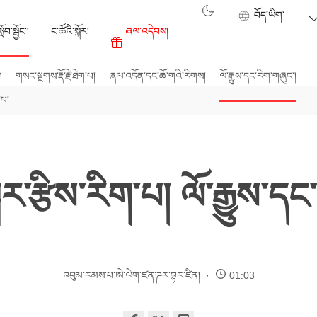
ོབ་སྦྱོང་།
ང་ཚོའི་སྐོར།
ཞལ་འདེབས།
ག
གསང་སྔགས་རྡོ་རྗེ་ཐེག་པ།
ཞལ་འདོན་དང་ཆོ་གའི་རིགས།
ལོ་རྒྱུས་དང་རིག་གཞུང་།
་པ།
ྐར་རྩིས་རིག་པ། ལོ་རྒྱུས་དང
འབུམ་རམས་པ་ཨེ་ལེག་ཛན་ཌར་བྷར་ཛིན།
01:03