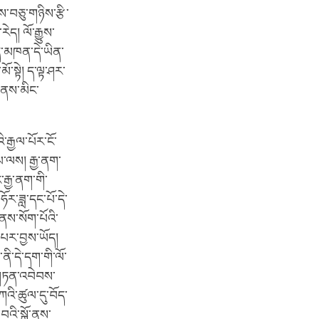
གས་བཅུ་གཉིས་རྩི་
། ལོ་རྒྱུས་
ེད་མཁན་དེ་ཡིན་
ོ་སྟེ། ད་ལྟ་ཤར་
་ནས་མིང་
་རྒྱལ་པོར་ངོ་
པ་ལས། རྒྱ་ནག་
རྒྱ་ནག་གི་
ོར་ཟླ་དང་པོ་དེ་
་ནས་སོག་པོའི་
་པར་བྱས་ཡོད།
ནི་དེ་དག་གི་ལོ་
ས་གཏན་འབེབས་
ཀའི་ཚུལ་དུ་བོད་
བའི་སྒོ་ནས་