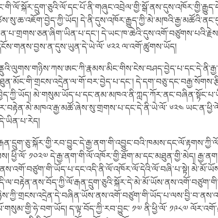
ང་གི་ལོ་སྐོར་དྲུག་ཅུའི་ལོ་དང་པོ་ནི་གཞུང་འབྲེལ་གྱི་སྒོ་ནས་དུས་འཁོར་གྱི་རྒྱུད་དེ་
་སུ་ཆ་འཇོག་བྱེད་ཀྱི་ཡོད། དེ་ནི་དུས་འཁོར་རྒྱུད་ཀྱི་མེ་མཁའི་རྒྱ་མཚོའི་ནང
ྟན་པ་གྲགས་ཅན་ཞིག་ཡིན་པ་དང་། དེ་ཡང་ཁ་ཆེའི་དུས་འགོ་བཙུགས་པའི་རྗེས་ཀ
ི་དངོས་གནས་བྱས་ན་དུས་ཡུན་དེ་ཡེ་ལོ་ ༦༢༢ ལ་འགོ་ཚུགས་ཡོད།
ནྡུའི་ལུགས་གཉིས་ཀས་ཨང་ཀི་རྣམས་མིང་གིས་ངེས་བཤད་བྱེད་པ་དང་དེ་ནི་རྒྱ
ཐུན་མོང་གི་གྲངས་འདྲེན་ལ་གོ་བར་བྱེད་པ་དང་། དེ་དག་བཅུ་དང་བརྒྱ་སོགས་རྩ
བྱེད་ཀྱི་ཡོད། མེ་གསུམ་ཡོད་པ་དང་ནམ་མཁའ་ནི་ཀླད་ཀོར་ནང་བཞིན་སྟོང་པ་ཡི
ར་བརྟེན་མེ་མཁའ་རྒྱ་མཚོ་ཞེས་སུ་གྲགས་པ་དང་དེ་ནི་ཡེ་ལོ་ ༦༢༤ ཡང་ན་ཕྱི་ལ
 དེ་ཡིན་པ་རེད།
རྒན་དྲུག་ཅུ་སྐོར་གྱི་རབ་བྱུང་དེ་རྒྱ་ནག་གི་འབྱུང་བའི་ཁམས་དང་ལོ་རྟགས་ཀྱི་ལོ
བས། ཕྱི་ལོ་ ༡༠༢༧ དེ་རྒྱ་ནག་གི་ལོ་འཁོར་གྱི་ཐོག་མ་དང་མཐུན་གྱི་མེད། རྒྱ་ནག
ོ་ནས་འགོ་བཙུག་གི་ཡོད་པ་དང་འདི་ནི་ལོ་འཁོར་ལོ་དེའི་ལོ་བཞི་པ་སྟེ། མེ་མོ་ཡོས
དི་ལ་བརྟེན་ནས་བོད་ཀྱི་ལོ་རྒན་དྲུག་ཅུའི་སྐོར་དེ་མེ་མོ་ཡོས་ནས་འགོ་བཙུག་གི
ིས་ཀྱི་གྲངས་འདྲེན་དེ་བཞིན་ཡོས་ནས་འགོ་བཙུག་གི་ཡོད་པ་ལས་བྱི་བ་ནས་འ
ལོ་གསུམ་གྱི་ཧེ་བག་ཡོད། ད་ལྟ་བོད་ཀྱི་རབ་བྱུང་ ༡༧ ནི་ཕྱི་ལོ་ ༡༩༨༧ ལོར་འ