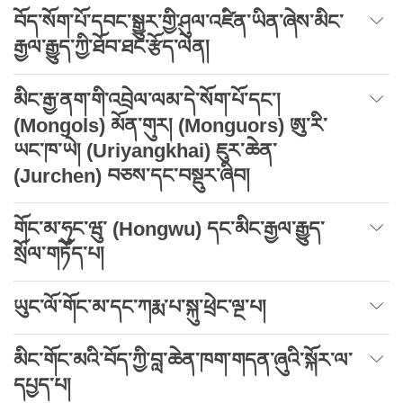
བོད་སོག་པོ་དབང་སྒྱུར་གྱི་ཤུལ་འཛིན་ཡིན་ཞེས་མིང་
རྒྱལ་རྒྱུད་ཀྱི་ཐོབ་ཐང་རྩོད་ལེན།
མིང་རྒྱ་ནག་གི་འབྲེལ་ལམ་དེ་སོག་པོ་དང་།
(Mongols) མོན་གུར། (Monguors) ཨུ་རི་
ཡང་ཁ་ཡེ། (Uriyangkhai) ཇུར་ཆེན་
(Jurchen) བཅས་དང་བསྡུར་ཞིབ།
གོང་མ་ཧུང་ཝུ་ (Hongwu) དང་མིང་རྒྱལ་རྒྱུད་
སྲོལ་གཏོད་པ།
ཡུང་ལོ་གོང་མ་དང་ཀརྨ་པ་སྐུ་ཕྲེང་ལྔ་པ།
མིང་གོང་མའི་བོད་ཀྱི་བླ་ཆེན་ཁག་གདན་ཞུའི་སྐོར་ལ་
དཔྱད་པ།