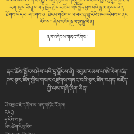
“ང་ཚོའི་འཆར་གཞི་འདི་རྒྱུན་མཐུད་ཐུབ་པ་དང་རྒྱ་སྐྱེད་ཡོང་བར་ཁྱེད་ཀྱི་རྒྱབ་སྐྱོར་ལ་
རག་ ལུས་ཡོད། གལ་ཏེ་ཁྱེད་ཀྱིས་ང་ཚོས་མཁོ་སྤྲོད་བྱས་པའི་རྒྱུ་ཆ་རྣམས་ཕན་
ཐོགས་ཡོད་པ་ གཟིགས་ན། ཐེངས་གཅིག་གམ་ཡང་ན་ཟླ་རེའི་ཞལ་འདེབས་གནང་
རོགས་” ཞེས་འབོད་སྐུལ་ཞུ་རྒྱུ་ཡིན།
ཞལ་འདེབས་གནང་རོགས།
ནང་ཆོས་སྦྱོངས་ཤེས་པའི་དྲྭ་ལྗོངས་ནི། འབུམ་རམས་པ་ཨེ་ལེག་ཛན་
ཌར་བྷར་ཛིན་གྱིས་གསར་འཛུགས་གནང་བའི་བྷར་ཛིན་བཤད་མཛོད་
ཀྱི་ལས་གཞི་ཞིག་ཡིན།
ཡོ་བསྲང་ཇི་དགོས་ཡ་ལན་གཏོང་རོགས།
FAQ
དྲྭ་ངོས་ས་ཁྲ།
མིང་ཚིག་རིའུ་མིག
Privacy Policy