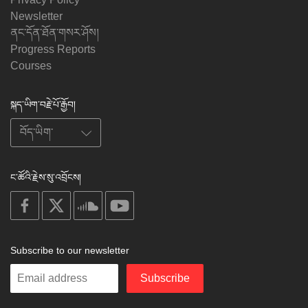
Newsletter
ནང་དོན་ཐོན་གསར་ཤོས།
Progress Reports
Courses
སྐད་ཡིག་བརྗེ་པོ་རྒྱོབ།
ང་ཚོའི་རྗེས་སུ་འབྲོངས།
on
on
on
on
facebook
X
soundcloud
youtube
Subscribe to our newsletter
Enter
Subscribe
your
email