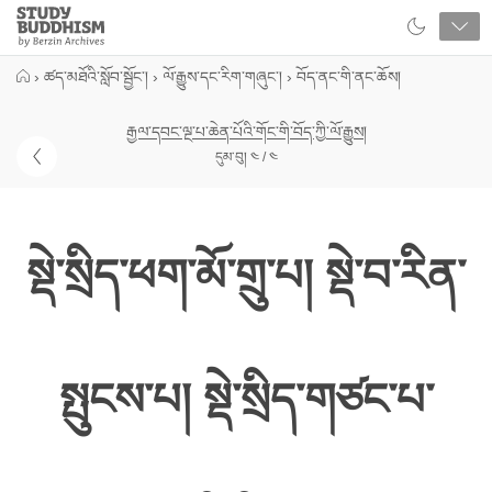
Close
Study
Buddhism
Home
›
ཚད་མཐོའི་སློབ་སྦྱོང་།
›
ལོ་རྒྱུས་དང་རིག་གཞུང་།
›
བོད་ནང་གི་ནང་ཆོས།
རྒྱལ་དབང་ལྔ་པ་ཆེན་པོའི་གོང་གི་བོད་ཀྱི་ལོ་རྒྱུས།
དུམ་བུ། ༤ / ༤
སྡེ་སྲིད་ཕག་མོ་གྲུ་པ། སྡེ་བ་རིན་
སྤུངས་པ། སྡེ་སྲིད་གཙང་པ་