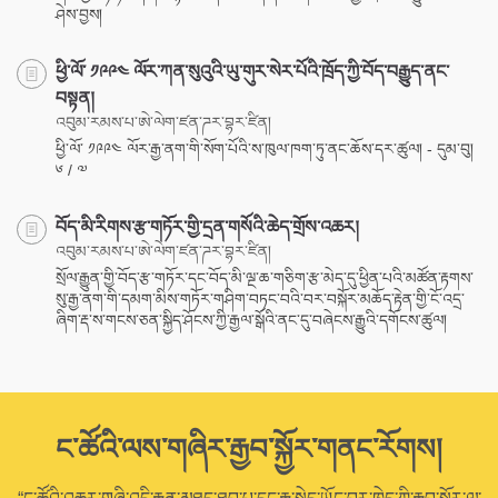
ཤེས་བྱས།
ཕྱི་ལོ་ ༡༩༩༤ ལོར་ཀན་སུའུའི་ཡུ་གུར་སེར་པོའི་ཁྲོད་ཀྱི་བོད་བརྒྱུད་ནང་
བསྟན།
འབུམ་རམས་པ་ཨེ་ལེག་ཛན་ཌར་བྷར་ཛིན།
ཕྱི་ལོ་ ༡༩༩༤ ལོར་རྒྱ་ནག་གི་སོག་པོའི་ས་ཁུལ་ཁག་ཏུ་ནང་ཆོས་དར་ཚུལ། - དུམ་བུ།
༦ / ༧
བོད་མི་རིགས་རྩ་གཏོར་གྱི་དྲན་གསོའི་ཆེད་གྲོས་འཆར།
འབུམ་རམས་པ་ཨེ་ལེག་ཛན་ཌར་བྷར་ཛིན།
སྲོལ་རྒྱུན་གྱི་བོད་རྩ་གཏོར་དང་བོད་མི་ལྔ་ཆ་གཅིག་རྩ་མེད་དུ་ཕྱིན་པའི་མཚོན་རྟགས་
སུ་རྒྱ་ནག་གི་དམག་མིས་གཏོར་གཤིག་བཏང་བའི་བར་བསྐོར་མཆོད་རྟེན་གྱི་ངོ་འདྲ་
ཞིག་རྡ་ས་གངས་ཅན་སྐྱིད་ཤོངས་ཀྱི་རྒྱལ་སྒོའི་ནང་དུ་བཞེངས་རྒྱུའི་དགོངས་ཚུལ།
ང་ཚོའི་ལས་གཞིར་རྒྱབ་སྐྱོར་གནང་རོགས།