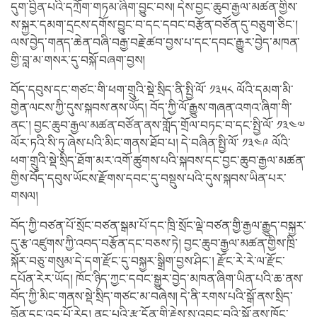
དུག་བྱིན་པའི་དཀྲོག་གཏམ་ཞིག་བྱུང་བས། དེས་བྱང་ཆུབ་རྒྱལ་མཚན་གྱིས་
ས་སྐྱར་དམག་དྲངས་དགོས་བྱུང་བ་དང་དབང་བརྩོན་བཙོན་དུ་བཅུག་ཅིང་།
ལས་བྱེད་གནད་ཆེན་བཞི་བརྒྱ་བརྗེ་ཚབ་བྱས་པ་དང་དབང་རྒྱུར་བྱེད་མཁན་
གྱི་བླ་མ་གསར་དུ་བསྐོ་བཞག་བྱས།
བོད་དབུས་དང་གཙང་གི་ཕག་གྲུའི་སྡེ་སྲིད་ནི་སྤྱི་ལོ་ ༡༣༥༨ ལོའི་དམག་མི་
གྱེན་ལངས་ཀྱི་དུས་སྐབས་ནས་ཡོད། བོད་ཀྱི་ལོ་རྒྱུས་གཞན་འགའ་ཞིག་གི་
ནང་། བྱང་ཆུབ་རྒྱལ་མཚན་བཙོན་ནས་གློད་གྲོལ་བཏང་བ་དང་སྤྱི་ལོ་ ༡༣༤༧
ལོར་ཏའི་སི་ཏུ་ཞེས་པའི་མིང་གནས་ཐོབ་པ། དེ་བཞིན་སྤྱི་ལོ་ ༡༣༤༩ ལོའི་
ཕག་གྲུའི་སྡེ་སྲིད་ཐོག་མར་འགོ་ཚུགས་པའི་སྐབས་དང་བྱང་ཆུབ་རྒྱལ་མཚན་
གྱིས་བོད་དབུས་ཡོངས་རྫོགས་དབང་དུ་བསྡུས་པའི་དུས་སྐབས་ཡིན་པར་
གསལ།
བོད་ཀྱི་བཙན་པོ་སྲོང་བཙན་སྒམ་པོ་དང་ཁྲི་སྲོང་ལྡེ་བཙན་གྱི་རྒྱལ་རྒྱུད་བསྐྱར་
དུ་རྩ་འཛུགས་ཀྱི་འབད་བརྩོན་དང་བཅས་ཏེ། བྱང་ཆུབ་རྒྱལ་མཚན་གྱིས་ཁྲི་
སྐོར་བཅུ་གསུམ་དེ་དག་རྫོང་དུ་བསྐྱར་སྒྲིག་བྱས་ཤིང་། རྫོང་རེ་རེ་ལ་རྫོང་
དཔོན་རེར་ཡོད། ཁོང་ཉིད་ཀྱང་དབང་སྒྱུར་བྱེད་མཁན་ཞིག་ཡིན་པའི་ཆ་ནས་
བོད་ཀྱི་མིང་གནས་སྡེ་སྲིད་གཙང་མ་བཞེས། དེ་ནི་རགས་པའི་སྒོ་ནས་སྲིད་
བློན་དང་འདྲ་པོ་རེད། ནང་པའི་རྩ་དོན་གྱི་རྗེས་སུ་འབྲང་བའི་སྒོ་ནས་ཁོང་