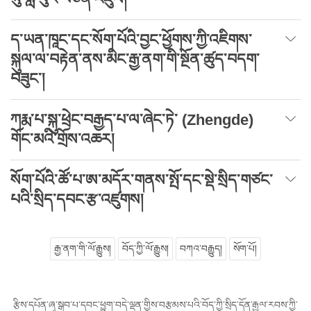
ད་ཡན་ཁཱང་དང་སོག་པོའི་བྱང་ཕྱོགས་ཀྱི་འཇིགས་
སྐུལ་ལ་བརྟེན་ནས་མིང་རྒྱ་ནག་གི་སྔོན་ཚུད་བདག་
བཟུང་།
ཀརྨ་པ་སྐུ་ཕྲེང་བརྒྱད་པ་ལ་ཞེང་ཏེ་ (Zhengde)
གོང་མའི་གྲོས་འཆར།
སོག་པོའི་ཚོ་པ་ཨ་མདོར་གནས་སྤོ་དང་སྡེ་སྲིད་གཙང་
པའི་སྲིད་དབང་རྩ་འཛུགས།
རྒྱ་ནག་གི་ལོ་རྒྱུས།
བོད་ཀྱི་ལོ་རྒྱུས།
བཀའ་བརྒྱུད།
སོག་པོ།
རྩིས་དཔོན་ཞྭ་སྒབ་པ་དབང་ཕྱུག་བདེ་ལྡན་གྱིས་བརྩམས་པའི་བོད་ཀྱི་སྲིད་དོན་རྒྱལ་རབས་ཀྱི་