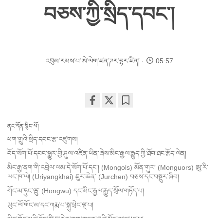
བཅས་ཀྱི་སྲིད་དབང་།
འབུམ་རམས་པ་ཨེ་ལེག་ཛན་ཌར་བྷར་ཛིན།
05:57
Share
Bookmark
on
ནང་དོན་སྙིང་པོ།
facebook
ཕག་གྲུའི་སྲིད་དབང་རྩ་འཛུགས།
བོད་སོག་པོ་དབང་སྒྱུར་གྱི་ཤུལ་འཛིན་ཡིན་ཞེས་མིང་རྒྱལ་རྒྱུད་ཀྱི་ཐོབ་ཐང་རྩོད་ལེན།
མིང་རྒྱ་ནག་གི་འབྲེལ་ལམ་དེ་སོག་པོ་དང་། (Mongols) མོན་གུར། (Monguors) ཨུ་རི་
ཡང་ཁ་ཡེ། (Uriyangkhai) ཇུར་ཆེན་ (Jurchen) བཅས་དང་བསྡུར་ཞིབ།
གོང་མ་ཧུང་ཝུ་ (Hongwu) དང་མིང་རྒྱལ་རྒྱུད་སྲོལ་གཏོད་པ།
ཡུང་ལོ་གོང་མ་དང་ཀརྨ་པ་སྐུ་ཕྲེང་ལྔ་པ།