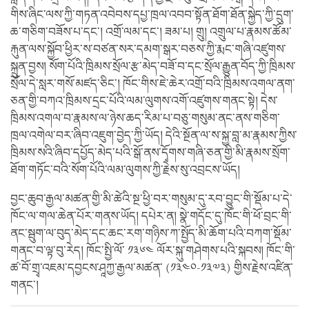
གིས་ཞིང་ལས་ཀྱི་གཏན་འབེབས་དཔྱ་ཁྲལ་འབབ་སྟོན་ཐོག་ཐོན་སྐྱེད་ཀྱི་དྲུག་
ཆ་གཅིག་བཟོས་པ་དང་། འགྲོ་ལམ་དང་། ཟམ་པ། གྲུ། འགྲུལ་པ་རྣམས་ཚོམ་
རྐུན་ལས་སྐྱོབ་ཕྱིར་ས་བཙན་སར་དམག་སྒར་བཅས་ཀྱི་རྨང་གཞི་འཛུགས་
སྐྲུན་བྱས། སོག་པོའི་ཁྲིམས་སྲོལ་རྩ་མེད་བཟོ་བ་དང་སྲོལ་རྒྱུན་བོད་ཀྱི་ཁྲིམས་
སྲོལ་དེ་སླར་གསོ་མཛད་ཅིང་། ཁོང་གིས་ཇེ་ཆེར་འགྲོ་བའི་ཁྲིམས་འགལ་ནག་
ཅན་གྱི་བཀའ་ཁྲིམས་དྲང་པོའི་ལམ་ལུགས་འགོ་འཛུགས་གནང་སྟེ། དེས་
ཁྲིམས་འགལ་བ་རྣམས་ལ་ཉེས་ཆད་རིམ་པ་བཅུ་གསུམ་ནང་ནས་གཅིག་
ཁྲལ་འགེལ་བར་ཞིབ་འཇུག་བྱེད་ཀྱི་ཡོད། དེའི་སྔོན་ལ་ས་སྐྱ་བླ་མ་རྣམས་ཀྱིས་
ཁྲིམས་སའི་ཞིབ་དཔྱོད་མེད་པའི་སྒོ་ནས་དྭོགས་གཞི་ཅན་གྱི་མི་རྣམས་སྲོག་
ཐོག་གཏོང་བའི་སོག་པོའི་ལམ་ལུགས་ཀྱི་རྗེས་སུ་འབྲངས་ཡོད།
བྱང་ཆུབ་རྒྱལ་མཚན་གྱི་མི་ཚེའི་སྔ་ཕྱི་བར་གསུམ་དུ་རབ་བྱུང་གི་སྡོམ་པ་དེ་
ཁོང་ལ་གལ་ཆེན་པོར་གནས་ཡོད། དཔེར་ན། སྣེ་གདོང་དུ་ཁོང་གི་ཕོ་བྲང་གི་
ནང་སྦུག་ལ་བུད་མེད་དང་ཆང་རག་གཉིས་ཀ་སྤྱོད་མི་ཆོག་པའི་བཀག་སྡོམ་
གནང་བ་ལྟ་བུ་རེད། ཁོང་སྤྱི་ལོ་ ༡༣༦༤ ལོར་སྐུ་གཤེགས་པའི་སྐབས། ཁོང་གི་
ཚ་བོ་གྲྭ་འཇམ་དབྱངས་ཤཱཀྱ་རྒྱལ་མཚན་ (༡༣༤༠-༡༣༧༣) གྱིས་རྗེས་འཛིན་
གནང་།