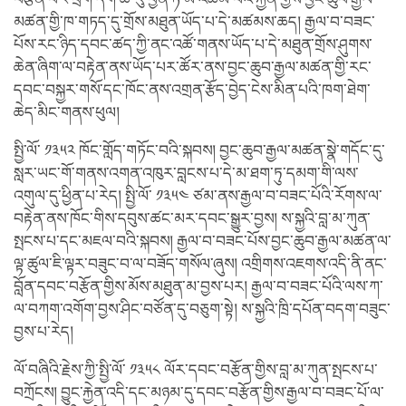
མཚན་གྱི་ཁ་གཏད་དུ་གྲོས་མཐུན་ཡོད་པ་དེ་མཚམས་ཆད། རྒྱལ་བ་བཟང་
པོས་རང་ཉིད་དབང་ཚད་ཀྱི་ནང་འཚོ་གནས་ཡོད་པ་དེ་མཐུན་གྲོས་ཤུགས་
ཆེན་ཞིག་ལ་བརྟེན་ནས་ཡོད་པར་ཚོར་ནས་བྱང་ཆུབ་རྒྱལ་མཚན་གྱི་རང་
དབང་བསྐྱར་གསོ་དང་ཁོང་ནས་འགྲན་རྩོད་བྱེད་ངེས་མིན་པའི་ཁག་ཐེག་
ཆེད་མིང་གནས་ཕུལ།
སྤྱི་ལོ་ ༡༣༥༢ ཁོང་གློད་གཏོང་བའི་སྐབས། བྱང་ཆུབ་རྒྱལ་མཚན་སྣེ་གདོང་དུ་
སླར་ཡང་གོ་གནས་འགན་འཁུར་བླངས་པ་དེ་མ་ཐག་ཏུ་དམག་གི་ལས་
འགུལ་དུ་ཕྱིན་པ་རེད། སྤྱི་ལོ་ ༡༣༥༤ ཙམ་ནས་རྒྱལ་བ་བཟང་པོའི་རོགས་ལ་
བརྟེན་ནས་ཁོང་གིས་དབུས་ཚང་མར་དབང་སྒྱུར་བྱས། ས་སྐྱའི་བླ་མ་ཀུན་
སྤངས་པ་དང་མཇལ་བའི་སྐབས། རྒྱལ་བ་བཟང་པོས་བྱང་ཆུབ་རྒྱལ་མཚན་ལ་
ལྟ་ཚུལ་ཇི་ལྟར་བཟུང་བ་ལ་བཟོད་གསོལ་ཞུས། འགྲིགས་འཇགས་འདི་ནི་ནང་
བློན་དབང་བརྩོན་གྱིས་མོས་མཐུན་མ་བྱས་པར། རྒྱལ་བ་བཟང་པོའི་ལས་ཀ་
ལ་བཀག་འགོག་བྱས་ཤིང་བཙོན་དུ་བཅུག་སྟེ། ས་སྐྱའི་ཁྲི་དཔོན་བདག་བཟུང་
བྱས་པ་རེད།
ལོ་བཞིའི་རྗེས་ཀྱི་སྤྱི་ལོ་ ༡༣༥༨ ལོར་དབང་བརྩོན་གྱིས་བླ་མ་ཀུན་སྤངས་པ་
བཀྲོངས། བྱུང་རྐྱེན་འདི་དང་མཉམ་དུ་དབང་བརྩོན་གྱིས་རྒྱལ་བ་བཟང་པོ་ལ་