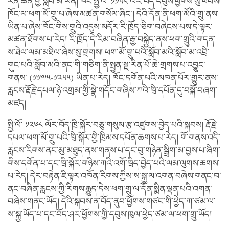
རིན་ཆེན་གྱི་སློབ་མ་ཡིན། ཁོང་སྤྱི་ལོ་ ༡༡༥༨ ལོར་བོད་དབུས་ཕྱོགས་སུ་ཕེབས།
ཁོང་ལ་ཕག་མོ་གྲུ་པ་ཞེས་མཚན་གསོལ་ཞིང་། དེའི་དོན་ནི་ཕག་མོའི་གྲུ་ནས་
ཡིན་པ་ཞེས་ཁོང་གིས་གྲུའི་འདུས་མདོར་རི་ཁྲོད་ཅིག་བཞེངས་པས་དེ་ལྟར་
མཚན་ཐོགས་པ་རེད། རི་ཁྲོད་དེ་རིམ་བཞིན་རྒྱ་བསྐྱེད་ནས་ཕག་གྲུའི་གདན་
ས་ཐེལ་ལམ་མཐིལ་ཞེས་སུ་གྲགས། ཕག་མོ་གྲུ་པའི་སློབ་མའི་སློབ་མ་འབྲི་
གུང་པའི་སློབ་མའི་ནང་གི་གཅིག་ནི་སྤྱན་སྔ་རིན་པོ་ཆེ་གྲགས་པ་འབྱུང་
གནས་ (༡༡༧༥-༡༢༥༥) ཡིན་པ་རེད། ཁོང་དགོན་པའི་མཁན་པོར་གྱུར་ནས་
རླངས་རྡོ་རྗེ་དཔལ་ཉེ་འགྲམ་གྱི་སྣེ་གདོང་གཞིས་ཀའི་ཁྲི་དཔོན་དུ་བསྐོ་བཞག་
མཛད།
སྤྱི་ལོ་ ༡༢༦༨ ལོར་བོད་ཁྲི་སྐོར་བཅུ་གསུམ་རྩ་འཛུགས་བྱེད་པའི་སྐབས། རྡོ་རྗེ་
དཔལ་ཕག་མོ་གྲུ་པའི་ཁྲི་སྐོར་གྱི་ཁྲིམས་དཔོན་ཆགས་པ་རེད། གོ་གནས་འདི་
རླངས་རིགས་ནང་མུ་མཐུད་ནས་གནས་པ་དང་བུ་གཉེན་སྒྲིག་མ་བྱས་པ་ཞིག་
གིས་དགོན་པ་དང་ཁྲི་སྐོར་གཉིས་ཀའི་འགོ་ཁྲིད་བྱེད་པའི་ལམ་ལུགས་ཆགས་
པ་རེད། དེར་བརྟེན་ཇི་ལྟར་འཁོན་རིགས་ཀྱིས་ས་སྐྱ་ལ་འགན་བཞེས་གནང་བ་
ནང་བཞིན་རླངས་ཀྱི་རིགས་རྒྱུད་དེས་ཕག་གྲུ་ལ་དོན་སྨིན་ལྡན་པའི་འགན་
བཞེས་གནང་ཡོད། དེའི་སྐབས་ན་བོད་ནུབ་ཕྱོགས་གཙང་གི་ཕྱེད་ཀ་ཙམ་ལ་
ས་སྐྱ་ཡོད་པ་དང་བོད་ཤར་ཕྱོགས་ཀྱི་དབུས་ཁུལ་ཕྱེད་ཙམ་ལ་ཕག་གྲུ་ཡོད།