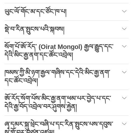
ཡུང་ལོ་གོང་མ་དང་ཙོང་ཁ་པ།
སྡེ་བ་རིན་སྤུངས་པའི་སྐབས།
སོག་པོ་ཨོ་རོད་ (Oirat Mongol) རྒྱལ་རྒྱུད་དང་
དེའི་མིང་རྒྱ་ནག་དང་ཚོང་འབྲེལ།
ཁམས་ཀྱི་མི་ཉག་རྒྱལ་གཞིས་དང་དེའི་མིང་རྒྱ་ནག་
དང་ཚོང་འབྲེལ།
ཨོ་རོད་སོག་པོས་མིང་རྒྱ་ནག་ཕམ་པར་བྱེད་པ་དང་
དེའི་རྒྱ་བོད་འབྲེལ་བར་ཤུགས་རྐྱེན།
ཞྭ་དམར་སྐུ་ཕྲེང་བཞི་པ་དང་རིན་སྤུངས་པས་དབུས་
སུ་གློ་བུར་བཙན་འཛུལ།