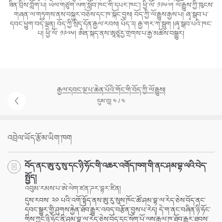
ཟིན་བྲིས་ཀློག་པ། ཡེལ་གཙུག་ལག་སློབ་ཁང་གི་དཔར་ཁང་། ཕྱི་ལོ་ ༡༩༦༧། ལོ་རྒྱུས་ཀྱི་ཁུངས་
གཞན་ལ་གཏུགས་ནས་བསྐྱར་བཅོས་དང་ཁ་སྐོང་བྱས། བོད་ཀྱི་ལོ་རྒྱུས་རྒྱས་པ། ཞྭ་སྒབ་པ་
དབང་ཕྱུག་བདེ་ལྡན། བོད་ཀྱི་སྲིད་དོན་རྒྱལ་རབས། པོད་༢། རྒྱ་གར་ཀ་སྦུག །ཞྭ་སྒབ་པའི་ཁང་
པ། ཕྱི་ལོ་ ༡༩༧༦། ཨིན་སྐད་ནས་ཨཱཙཱརྱ་གྲགས་པ་རྒྱ་མཚོས་བསྒྱུར།
རྒྱལ་དབང་ལྔ་པ་ཆེན་པོའི་གོང་གི་བོད་ཀྱི་ལོ་རྒྱུས།
དུམ་བུ། ༤ / ༤
འབྲེལ་ཡོད་རྩོམ་ཡིག་ཁག
བོད་ནང་ཨུ་རུ་སུ་དང་ཉི་ཧོང་གི་འཆར་འགོད་ཁག་གི་ནང་ཤམ་བྷ་ལའི་བེད་
སྤྱོད།
འབུམ་རམས་པ་ཨེ་ལེག་ཛན་ཌར་བྷར་ཛིན།
དུས་རབས་ ༢༠ པའི་འགོ་སྟོད་ནས་ཨུ་རུ་སུས་ཁོང་ཚོ་ཤམ་བྷ་ལ་རེད་ཅེས་བོད་ནང་
དབང་སྒྱུར་གྱི་ཤུགས་རྐྱེན་ཐོབ་རྒྱུར་འབད་བརྩོན་བྱས་པ་རེད། དེ་ག་ནང་བཞིན་ཉི་ཧོང་
གིས་ཀྱང་ཉི་ཧོང་ནི་ཤམ་བྷ་ལ་རེད་ཅེས་བོད་དང་སོག་པོ་ལས་རྒྱལ་ཁ་ཐོབ་རྒྱུར་ཐབས་