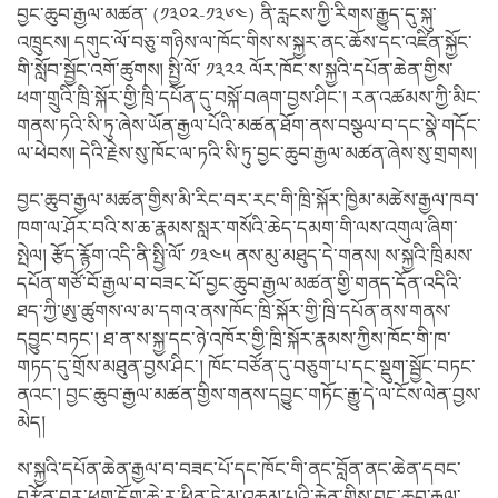
བྱང་ཆུབ་རྒྱལ་མཚན་ (༡༣༠༢-༡༣༦༤) ནི་རླངས་ཀྱི་རིགས་རྒྱུད་དུ་སྐུ་
འཁྲུངས། དགུང་ལོ་བཅུ་གཉིས་ལ་ཁོང་གིས་ས་སྐྱར་ནང་ཆོས་དང་འཛིན་སྐྱོང་
གི་སློབ་སྦྱོང་འགོ་ཚུགས། སྤྱི་ལོ་ ༡༣༢༢ ལོར་ཁོང་ས་སྐྱའི་དཔོན་ཆེན་གྱིས་
ཕག་གྲུའི་ཁྲི་སྐོར་གྱི་ཁྲི་དཔོན་དུ་བསྐོ་བཞག་བྱས་ཤིང་། རན་འཚམས་ཀྱི་མིང་
གནས་ཏའི་སི་ཏུ་ཞེས་ཡོན་རྒྱལ་པོའི་མཚན་ཐོག་ནས་བསྩལ་བ་དང་སྣེ་གདོང་
ལ་ཕེབས། དེའི་རྗེས་སུ་ཁོང་ལ་ཏའི་སི་ཏུ་བྱང་ཆུབ་རྒྱལ་མཚན་ཞེས་སུ་གྲགས།
བྱང་ཆུབ་རྒྱལ་མཚན་གྱིས་མི་རིང་བར་རང་གི་ཁྲི་སྐོར་ཁྱིམ་མཚེས་རྒྱལ་ཁབ་
ཁག་ལ་ཤོར་བའི་ས་ཆ་རྣམས་སླར་གསོའི་ཆེད་དམག་གི་ལས་འགུལ་ཞིག་
སྤེལ། རྩོད་རྙོག་འདི་ནི་སྤྱི་ལོ་ ༡༣༤༥ ནས་མུ་མཐུད་དེ་གནས། ས་སྐྱའི་ཁྲིམས་
དཔོན་གཙོ་བོ་རྒྱལ་བ་བཟང་པོ་བྱང་ཆུབ་རྒྱལ་མཚན་གྱི་གནད་དོན་འདིའི་
ཐད་ཀྱི་ཨུ་ཚུགས་ལ་མ་དགའ་ནས་ཁོང་ཁྲི་སྐོར་གྱི་ཁྲི་དཔོན་ནས་གནས་
དབྱུང་བཏང་། ཐ་ན་ས་སྐྱ་དང་ཉེ་འཁོར་གྱི་ཁྲི་སྐོར་རྣམས་ཀྱིས་ཁོང་གི་ཁ་
གཏད་དུ་གྲོས་མཐུན་བྱས་ཤིང་། ཁོང་བཙོན་དུ་བཅུག་པ་དང་སྡུག་སྦྱོང་བཏང་
ནའང་། བྱང་ཆུབ་རྒྱལ་མཚན་གྱིས་གནས་དབྱུང་གཏོང་རྒྱུ་དེ་ལ་ངོས་ལེན་བྱས་
མེད།
ས་སྐྱའི་དཔོན་ཆེན་རྒྱལ་བ་བཟང་པོ་དང་ཁོང་གི་ནང་བློན་ནང་ཆེན་དབང་
བརྩོན་བར་ཕྲག་དོག་ཆེ་རུ་ཕྱིན་ཏེ་མ་འཆམ་པའི་རྐྱེན་གྱིས་བྱང་ཆུབ་རྒྱལ་