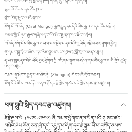
མིང་གོང་མའི་བོད་ཀྱི་བླ་ཆེན་ཁག་གདན་ཞུའི་སྐོར་ལ་དཔྱད་པ།
ཡུང་ལོ་གོང་མ་དང་ཙོང་ཁ་པ།
སྡེ་བ་རིན་སྤུངས་པའི་སྐབས།
སོག་པོ་ཨོ་རོད་ (Oirat Mongol) རྒྱལ་རྒྱུད་དང་དེའི་མིང་རྒྱ་ནག་དང་ཚོང་འབྲེལ།
ཁམས་ཀྱི་མི་ཉག་རྒྱལ་གཞིས་དང་དེའི་མིང་རྒྱ་ནག་དང་ཚོང་འབྲེལ།
ཨོ་རོད་སོག་པོས་མིང་རྒྱ་ནག་ཕམ་པར་བྱེད་པ་དང་དེའི་རྒྱ་བོད་འབྲེལ་བར་ཤུགས་རྐྱེན།
ཞྭ་དམར་སྐུ་ཕྲེང་བཞི་པ་དང་རིན་སྤུངས་པས་དབུས་སུ་གློ་བུར་བཙན་འཛུལ།
ད་ཡན་ཁཱང་དང་སོག་པོའི་བྱང་ཕྱོགས་ཀྱི་འཇིགས་སྐུལ་ལ་བརྟེན་ནས་མིང་རྒྱ་ནག་གི་སྔོན་ཚུད་
བདག་བཟུང་།
ཀརྨ་པ་སྐུ་ཕྲེང་བརྒྱད་པ་ལ་ཞེང་ཏེ་ (Zhengde) གོང་མའི་གྲོས་འཆར།
སོག་པོའི་ཚོ་པ་ཨ་མདོར་གནས་སྤོ་དང་སྡེ་སྲིད་གཙང་པའི་སྲིད་དབང་རྩ་འཛུགས།
ཕག་གྲུའི་སྲིད་དབང་རྩ་འཛུགས།
རྡོ་རྗེ་རྒྱལ་པོ་ (༡༡༡༠-༡༡༧༠) ནི་ཁམས་ཕྱོགས་ནས་ཡིན་པའི་ཧ་ཅང་ཚད་
མཐོའི་ཤེས་ཡོན་ཅན་གྱི་དགེ་འདུན་པ་ཞིག་དང་རྗེ་སྒམ་པོ་པ་བསོད་ནམས་