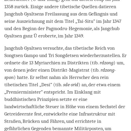
1358 zurück.
Einige andere tibetische Quellen datieren
Jangchub Gyaltsens Freilassung aus dem Gefängnis und
seine Auszeichnung mit dem Titel „Tai-Situ“ im Jahr 1347
und den Beginn der Pagmodru-Hegemonie, als Jangchub
Gyaltsen ganz Ü eroberte, im Jahr 1349.
Jangchub Gyaltsen versuchte, das tibetische Reich von
Songtsen Gampo und Tri Songdetsen wiederherzustellen
. Er
ordnete die 13 Myriarchien zu Distrikten (tib.
rdzong
) um,
von denen jeder einen Distrikt-Magistrat (tib.
rdzong-
spon
) hatte.
Er selbst nahm als Herrscher den rein
tibetischen Titel „Desi“ (tib.
sde-srid
) an, der etwa einem
„Premierminister“ entspricht. Im Einklang mit
buddhistischen Prinzipien
setzte er eine
landwirtschaftliche Steuer in Höhe von einem Sechstel der
Getreideernte fest, entwickelte eine Infrastruktur mit
Straßen, Brücken und Fähren, und errichtete in
gefährlichen Gegenden bemannte Militärposten, um