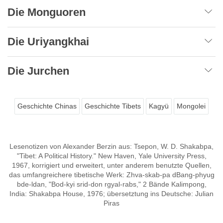
Die Monguoren
Die Uriyangkhai
Die Jurchen
Geschichte Chinas
Geschichte Tibets
Kagyü
Mongolei
Lesenotizen von Alexander Berzin aus: Tsepon, W. D. Shakabpa,
"Tibet: A Political History." New Haven, Yale University Press,
1967, korrigiert und erweitert, unter anderem benutzte Quellen,
das umfangreichere tibetische Werk: Zhva-skab-pa dBang-phyug
bde-ldan, "Bod-kyi srid-don rgyal-rabs," 2 Bände Kalimpong,
India: Shakabpa House, 1976; übersetztung ins Deutsche: Julian
Piras