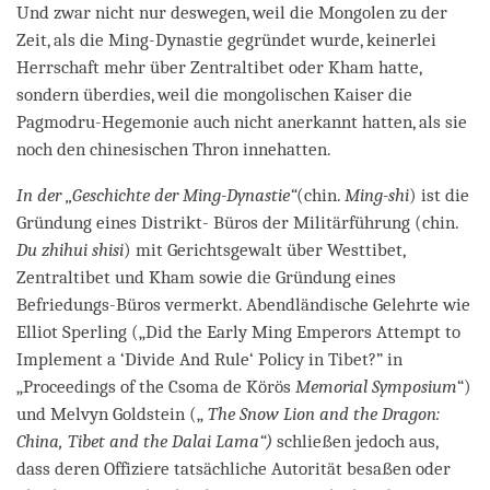
Und zwar nicht nur deswegen, weil die Mongolen zu der
Zeit, als die Ming-Dynastie gegründet wurde, keinerlei
Herrschaft mehr über Zentraltibet oder Kham hatte,
sondern überdies, weil die mongolischen Kaiser die
Pagmodru-Hegemonie auch nicht anerkannt hatten, als sie
noch den chinesischen Thron innehatten.
In der „Geschichte der Ming-Dynastie“
(chin.
Ming-shi
) ist die
Gründung eines Distrikt- Büros der Militärführung (chin.
Du zhihui shisi
) mit Gerichtsgewalt über Westtibet,
Zentraltibet und Kham sowie die Gründung eines
Befriedungs-Büros vermerkt. Abendländische Gelehrte wie
Elliot Sperling („Did the Early Ming Emperors Attempt to
Implement a ‘Divide And Rule‘ Policy in Tibet?” in
„Proceedings of the Csoma de Körös
Memorial Symposium
“)
und Melvyn Goldstein („
The Snow Lion and the Dragon:
China, Tibet and the Dalai Lama“)
schließen jedoch aus,
dass deren Offiziere tatsächliche Autorität besaßen oder