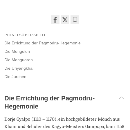
Share
Bookmark
on
INHALTSÜBERSICHT
facebook
Die Errichtung der Pagmodru-Hegemonie
Die Mongolen
Die Monguoren
Die Uriyangkhai
Die Jurchen
Die Errichtung der Pagmodru-
Hegemonie
Dorje Gyalpo (1110 – 1170), ein hochgebildeter Mönch aus
Kham
und Schüler des Kagyü-Meisters Gampopa
, kam 1158