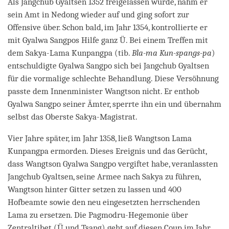
Als Jangchub Gyaltsen 1352 freigelassen wurde, nahm er
sein Amt in Nedong wieder auf und ging sofort zur
Offensive über. Schon bald, im Jahr 1354, kontrollierte er
mit Gyalwa Sangpos Hilfe ganz Ü. Bei einem Treffen mit
dem Sakya-Lama Kunpangpa (tib.
Bla-ma Kun-spangs-pa
)
entschuldigte Gyalwa Sangpo sich bei Jangchub Gyaltsen
für die vormalige schlechte Behandlung. Diese Versöhnung
passte dem Innenminister Wangtson nicht. Er enthob
Gyalwa Sangpo seiner Ämter, sperrte ihn ein und übernahm
selbst das Oberste Sakya-Magistrat.
Vier Jahre später, im Jahr 1358, ließ Wangtson Lama
Kunpangpa ermorden. Dieses Ereignis und das Gerücht,
dass Wangtson Gyalwa Sangpo vergiftet habe, veranlassten
Jangchub Gyaltsen, seine Armee nach Sakya zu führen,
Wangtson hinter Gitter setzen zu lassen und 400
Hofbeamte sowie den neu eingesetzten herrschenden
Lama zu ersetzen. Die Pagmodru-Hegemonie über
Zentraltibet (Ü und Tsang) geht auf diesen Coup im Jahr