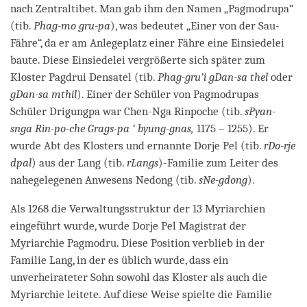
nach Zentraltibet. Man gab ihm den Namen „Pagmodrupa“
(tib.
Phag-mo gru-pa
), was bedeutet „Einer von der Sau-
Fähre“, da er am Anlegeplatz einer Fähre eine Einsiedelei
baute. Diese Einsiedelei vergrößerte sich später zum
Kloster Pagdrui Densatel (tib.
Phag-gru’i gDan-sa thel
oder
gDan-sa mthil
). Einer der Schüler von Pagmodrupas
Schüler Drigungpa war Chen-Nga Rinpoche (tib.
sPyan-
snga Rin-po-che Grags-pa ‘ byung-gnas,
1175 – 1255). Er
wurde Abt des Klosters und ernannte Dorje Pel (tib.
rDo-rje
dpal
) aus der Lang (tib.
rLangs
)-Familie zum Leiter des
nahegelegenen Anwesens Nedong (tib.
sNe-gdong
).
Als 1268 die Verwaltungsstruktur der 13 Myriarchien
eingeführt wurde, wurde Dorje Pel Magistrat der
Myriarchie Pagmodru. Diese Position verblieb in der
Familie Lang, in der es üblich wurde, dass ein
unverheirateter Sohn sowohl das Kloster als auch die
Myriarchie leitete.
Auf diese Weise spielte die Familie