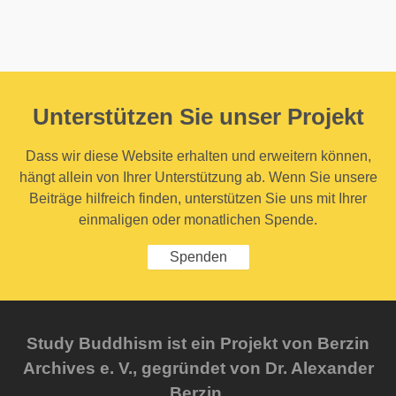
Unterstützen Sie unser Projekt
Dass wir diese Website erhalten und erweitern können,
hängt allein von Ihrer Unterstützung ab. Wenn Sie unsere
Beiträge hilfreich finden, unterstützen Sie uns mit Ihrer
einmaligen oder monatlichen Spende.
Spenden
Study Buddhism ist ein Projekt von Berzin
Archives e. V., gegründet von Dr. Alexander
Berzin.