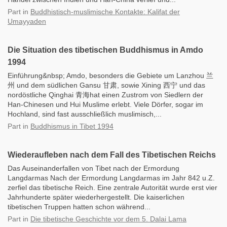
Part
in
Buddhistisch-muslimische Kontakte: Kalifat der
Umayyaden
Die Situation des tibetischen Buddhismus in Amdo
1994
Einführung&nbsp; Amdo, besonders die Gebiete um Lanzhou 兰
州 und dem südlichen Gansu 甘肃, sowie Xining 西宁 und das
nordöstliche Qinghai 青海hat einen Zustrom von Siedlern der
Han-Chinesen und Hui Muslime erlebt. Viele Dörfer, sogar im
Hochland, sind fast ausschließlich muslimisch,...
Part
in
Buddhismus in Tibet 1994
Wiederaufleben nach dem Fall des Tibetischen Reichs
Das Auseinanderfallen von Tibet nach der Ermordung
Langdarmas Nach der Ermordung Langdarmas im Jahr 842 u.Z.
zerfiel das tibetische Reich. Eine zentrale Autorität wurde erst vier
Jahrhunderte später wiederhergestellt. Die kaiserlichen
tibetischen Truppen hatten schon während...
Part
in
Die tibetische Geschichte vor dem 5. Dalai Lama