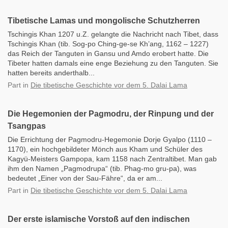
Tibetische Lamas und mongolische Schutzherren
Tschingis Khan 1207 u.Z. gelangte die Nachricht nach Tibet, dass
Tschingis Khan (tib. Sog-po Ching-ge-se Kh’ang, 1162 – 1227)
das Reich der Tanguten in Gansu und Amdo erobert hatte. Die
Tibeter hatten damals eine enge Beziehung zu den Tanguten. Sie
hatten bereits anderthalb...
Part
in
Die tibetische Geschichte vor dem 5. Dalai Lama
Die Hegemonien der Pagmodru, der Rinpung und der
Tsangpas
Die Errichtung der Pagmodru-Hegemonie Dorje Gyalpo (1110 –
1170), ein hochgebildeter Mönch aus Kham und Schüler des
Kagyü-Meisters Gampopa, kam 1158 nach Zentraltibet. Man gab
ihm den Namen „Pagmodrupa“ (tib. Phag-mo gru-pa), was
bedeutet „Einer von der Sau-Fähre“, da er am...
Part
in
Die tibetische Geschichte vor dem 5. Dalai Lama
Der erste islamische Vorstoß auf den indischen