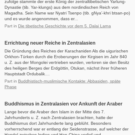
zufolge stammte der erste König der zentraltibetischen Yarlung-
Dynastie (tib. Yar-klungs) aus dem nordindischen Reich von
Magadha. Sein Name war Nyatri Tsenpo (tib. gNya’-khri btsan-po)
und es wurde angenommen, dass er...
Part
in
Die tibetische Geschichte vor dem 5. Dalai Lama
Errichtung neuer Reiche in Zentralasien
Die Gründung des Reiches der Karachaniden Als die uigurischen
Orkhon-Türken durch die Eroberungen der Kirgisen im Jahr 840
u. Z. aus der Mongolei vertrieben wurden, verloren sie den Besitz
des heiligen Berges der Erdgöttin, Otukan, nächst ihrer früheren
Hauptstadt Ordubalik....
Part
in
Buddhistisch-muslimische Kontakte: Abbasiden, späte
Phase
Buddhismus in Zentralasien vor Ankunft der Araber
Lange bevor die Araber den Islam in der Mitte des 7.
Jahrhunderts u. Z. nach Zentralasien brachten, hatte der
Buddhismus dort Jahrhunderte lang geblüht. Besonders
vorherrschend war er entlang der Seidenstrasse, auf welcher der
Handel zwischen Indien und Han-China verlief und...