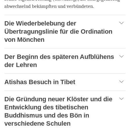
abwechselnd bekämpften und verbündeten.
Die Wiederbelebung der
Übertragungslinie für die Ordination
von Mönchen
Der Beginn des späteren Aufblühens
der Lehren
Atishas Besuch in Tibet
Die Gründung neuer Klöster und die
Entwicklung des tibetischen
Buddhismus und des Bön in
verschiedene Schulen