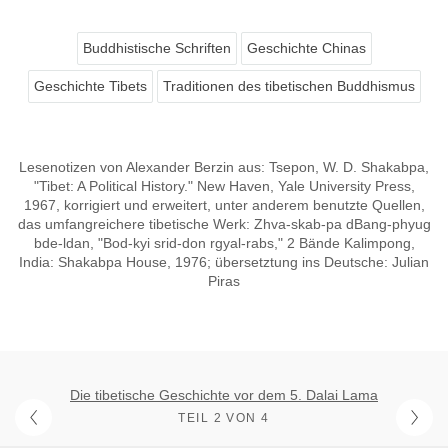
Buddhistische Schriften
Geschichte Chinas
Geschichte Tibets
Traditionen des tibetischen Buddhismus
Lesenotizen von Alexander Berzin aus: Tsepon, W. D. Shakabpa,
"Tibet: A Political History." New Haven, Yale University Press,
1967, korrigiert und erweitert, unter anderem benutzte Quellen,
das umfangreichere tibetische Werk: Zhva-skab-pa dBang-phyug
bde-ldan, "Bod-kyi srid-don rgyal-rabs," 2 Bände Kalimpong,
India: Shakabpa House, 1976; übersetztung ins Deutsche: Julian
Piras
Die tibetische Geschichte vor dem 5. Dalai Lama
TEIL 2 VON 4