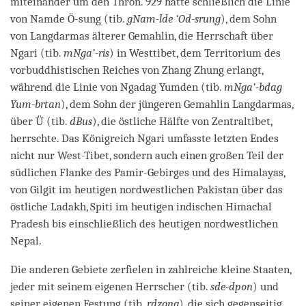
miteinander um den Thron.
929 hatte schließlich die Linie
von Namde Ö-sung (tib.
gNam-lde ‘Od-srung
), dem Sohn
von Langdarmas älterer Gemahlin, die Herrschaft über
Ngari (tib.
mNga’-ris
) in Westtibet, dem Territorium des
vorbuddhistischen Reiches von Zhang Zhung erlangt,
während die Linie von Ngadag Yumden (tib.
mNga’-bdag
Yum-brtan
), dem Sohn der jüngeren Gemahlin Langdarmas,
über Ü (tib.
dBus
), die östliche Hälfte von Zentraltibet,
herrschte. Das Königreich Ngari umfasste letzten Endes
nicht nur West-Tibet, sondern auch einen großen Teil der
südlichen Flanke des Pamir-Gebirges und des Himalayas,
von Gilgit im heutigen nordwestlichen Pakistan über das
östliche Ladakh, Spiti im heutigen indischen Himachal
Pradesh bis einschließlich des heutigen nordwestlichen
Nepal.
Die anderen Gebiete zerfielen in zahlreiche kleine Staaten,
jeder mit seinem eigenen Herrscher (tib.
sde-dpon
) und
seiner eigenen Festung (tib.
rdzong
), die sich gegenseitig