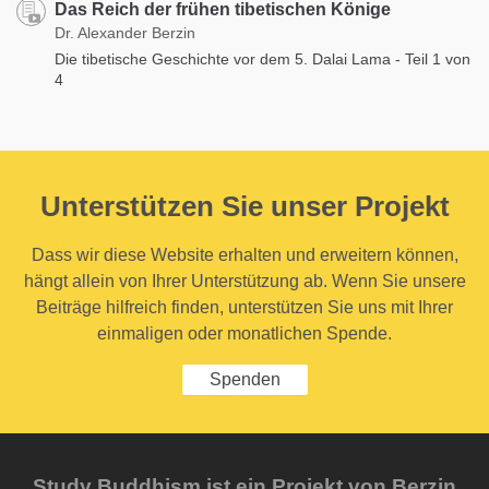
Das Reich der frühen tibetischen Könige
Dr. Alexander Berzin
Die tibetische Geschichte vor dem 5. Dalai Lama - Teil 1 von
4
Unterstützen Sie unser Projekt
Dass wir diese Website erhalten und erweitern können,
hängt allein von Ihrer Unterstützung ab. Wenn Sie unsere
Beiträge hilfreich finden, unterstützen Sie uns mit Ihrer
einmaligen oder monatlichen Spende.
Spenden
Study Buddhism ist ein Projekt von Berzin