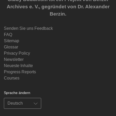
Archives e. V., gegründet von Dr. Alexander
Berzin.
Senden Sie uns Feedback
FAQ
Sitemap
Glossar
Privacy Policy
Newsletter
Neueste Inhalte
Progress Reports
Courses
Sprache ändern