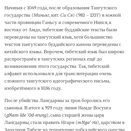
Начиная с 1049 года, после образования Тангутского
государства (
Миньяг
, кит.
Си Ся
) (982 – 1227) в южной
части провинции Ганьсу и современного Нинся, к
востоку от Амдо, тибетские буддийские тексты были
переведены на тангутский язык, хотя большинство
текстов тангутского буддийского канона переведены с
китайского языка. Впрочем, тибетский язык был широко
распространён в тангутских регионах ещё до
возникновения этого государства. Так, тибетский
алфавит использовался для транслитерации очень
сложного тангутского идеографического письма,
изобретённого в 1036 году.
После убийства Лангдармы за трон боролись его
сыновья.
В итоге к 929 году линия Намде Восунга
(
gNam-lde ‘Od-srung
), сына старшей жены царя
Лангдармы, стала править Нгари (
mNga’-ris
), царством в
Западном Тибете на территории добуддийского царства