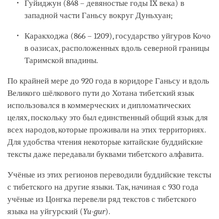
Гуйиджун (848 – девяностые годы IX века) в
западной части Ганьсу вокруг Дуньхуан;
Каракходжа (866 – 1209), государство уйгуров Кочо
в оазисах, расположенных вдоль северной границы
Таримской впадины.
По крайней мере до 920 года в коридоре Ганьсу и вдоль
Великого шёлкового пути до Хотана тибетский язык
использовался в коммерческих и дипломатических
целях, поскольку это был единственный общий язык для
всех народов, которые проживали на этих территориях.
Для удобства чтения некоторые китайские буддийские
тексты даже передавали буквами тибетского алфавита.
Учёные из этих регионов переводили буддийские тексты
с тибетского на другие языки. Так, начиная с 930 года
учёные из Цонгка перевели ряд текстов с тибетского
языка на уйгурский (
Yu-gur
).