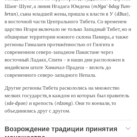
Шанг-Шунг, а линия Нгадага Юмдена (
mNga’-bdag Yum-
brtan
), сына младшей жены, пришла к власти в У (
dBus
),
в восточной части Центрального Тибета. Со временем
царство Нгари включало не только Западный Тибет, но и
обширные территории южного склона Памира, а также
регионы Гималаев протяжённостью от Гилгита в
современном северо-западном Пакистане через
восточный Ладакх, Спити – в наши дни расположен в
индийском штате Химачал-Прадеш – вплоть до
современного северо-западного Непала.
Другие регионы Тибета раскололись на множество
мелких государств, в каждом из которых был правитель
(
sde-dpon
) и крепость (
rdzong
). Они то воевали, то
объединялись друг с другом.
Возрождение традиции принятия