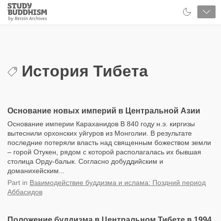
Close
Study
Buddhism
Home
История Тибета
Основание новых империй в Центральной Азии
Основание империи Караханидов В 840 году н.э. киргизы
вытеснили орхонских уйгуров из Монголии. В результате
последние потеряли власть над священным божеством земли
– горой Отукен, рядом с которой располагалась их бывшая
столица Орду-балык. Согласно добуддийским и
доманихейским...
Part
in
Взаимодействие буддизма и ислама: Поздний период
Аббасидов
Положение буддизма в Центральном Тибете в 1994