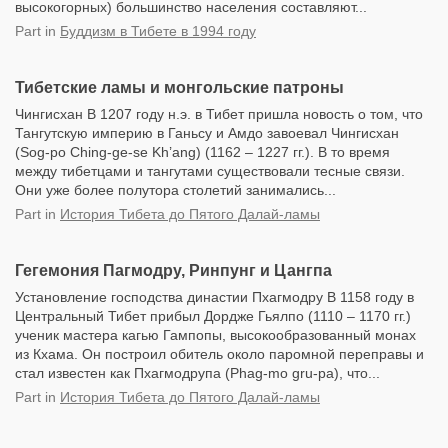
высокогорных) большинство населения составляют...
Part
in
Буддизм в Тибете в 1994 году
Тибетские ламы и монгольские патроны
Чингисхан В 1207 году н.э. в Тибет пришла новость о том, что
Тангутскую империю в Ганьсу и Амдо завоевал Чингисхан
(Sog-po Ching-ge-se Kh’ang) (1162 – 1227 гг.). В то время
между тибетцами и тангутами существовали тесные связи.
Они уже более полутора столетий занимались...
Part
in
История Тибета до Пятого Далай-ламы
Гегемония Пагмодру, Ринпунг и Цангпа
Установление господства династии Пхагмодру В 1158 году в
Центральный Тибет прибыл Дордже Гьялпо (1110 – 1170 гг.)
ученик мастера кагью Гампопы, высокообразованный монах
из Кхама. Он построил обитель около паромной переправы и
стал известен как Пхагмодрупа (Phag-mo gru-pa), что...
Part
in
История Тибета до Пятого Далай-ламы