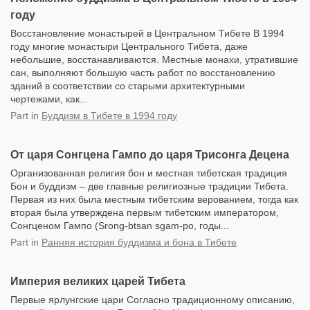
году
Восстановление монастырей в Центральном Тибете В 1994
году многие монастыри Центрального Тибета, даже
небольшие, восстанавливаются. Местные монахи, утратившие
сан, выполняют большую часть работ по восстановлению
зданий в соответствии со старыми архитектурными
чертежами, как...
Part
in
Буддизм в Тибете в 1994 году
От царя Сонгцена Гампо до царя Трисонга Децена
Организованная религия бон и местная тибетская традиция
Бон и буддизм – две главные религиозные традиции Тибета.
Первая из них была местным тибетским верованием, тогда как
вторая была утверждена первым тибетским императором,
Сонгценом Гампо (Srong-btsan sgam-po, годы...
Part
in
Ранняя история буддизма и бона в Тибете
Империя великих царей Тибета
Первые ярлунгские цари Согласно традиционному описанию,