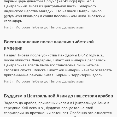
первый царь династии Ярлунг (Yar-klungs) пришёл в
Центральный Тибет из центральной части Северного
индийского царства Магадхи. Его назвали Ньятри Ценпо
(gNya’-khri btsan-po) и сочли посланником неба Тибетский
календарь...
Part
in
История Тибета до Пятого Далай-ламы
Восстановление после падения тибетской
империи
Раздел Тибета после убийства Лангдармы В 842 году н.э.,
после убийства Лангдармы, Тибетская империя распалась.
Центральная власть была восстановлена лишь четыре
столетия спустя. Войска Тибетской империи начали оставлять
приграничные районы Китая, Бирмы и территории вдоль...
Part
in
История Тибета до Пятого Далай-ламы
Буддизм в Центральной Азии до нашествия арабов
Задолго до арабов, принесших ислам в Центральную Азию в
середине XVII века н.э., буддизм процветал на этой
территории на протяжении сотен лет. Особенно это относится