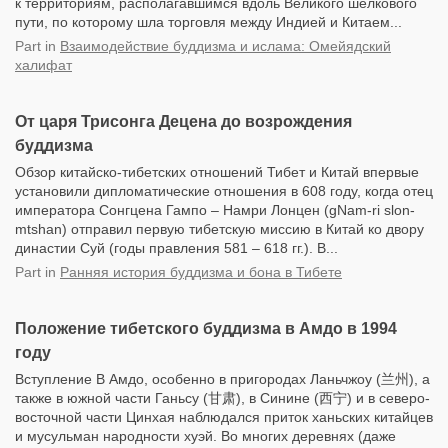
к территориям, располагавшимся вдоль Великого шелкового
пути, по которому шла торговля между Индией и Китаем...
Part
in
Взаимодействие буддизма и ислама: Омейядский
халифат
От царя Трисонга Децена до возрождения
буддизма
Обзор китайско-тибетских отношений Тибет и Китай впервые
установили дипломатические отношения в 608 году, когда отец
императора Сонгцена Гампо – Намри Лонцен (gNam-ri slon-
mtshan) отправил первую тибетскую миссию в Китай ко двору
династии Суй (годы правления 581 – 618 гг.). В...
Part
in
Ранняя история буддизма и бона в Тибете
Положение тибетского буддизма в Амдо в 1994
году
Вступление В Амдо, особенно в пригородах Ланьчжоу (兰州), а
также в южной части Ганьсу (甘肃), в Синине (西宁) и в северо-
восточной части Цинхая наблюдался приток ханьских китайцев
и мусульман народности хуэй. Во многих деревнях (даже