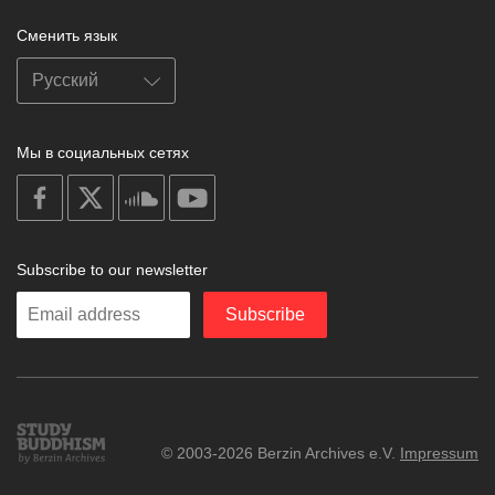
Сменить язык
Мы в социальных сетях
on
on
on
on
facebook
X
soundcloud
youtube
Subscribe to our newsletter
Enter
Subscribe
your
email
Study
© 2003-2026 Berzin Archives e.V.
Impressum
Buddhism
Home