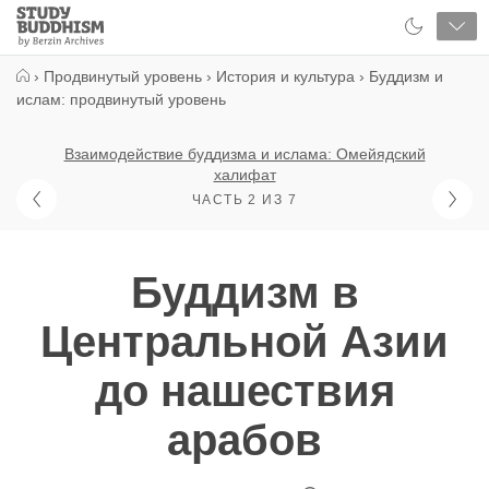
Close
Study
Buddhism
Home
›
Продвинутый уровень
›
История и культура
›
Буддизм и
ислам: продвинутый уровень
Взаимодействие буддизма и ислама: Омейядский
халифат
ЧАСТЬ 2 ИЗ 7
Буддизм в
Центральной Азии
до нашествия
арабов