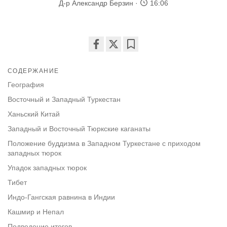
Д-р Александр Берзин
16:06
Share
Bookmark
on
СОДЕРЖАНИЕ
facebook
География
Восточный и Западный Туркестан
Ханьский Китай
Западный и Восточный Тюркские каганаты
Положение буддизма в Западном Туркестане с приходом
западных тюрок
Упадок западных тюрок
Тибет
Индо-Гангская равнина в Индии
Кашмир и Непал
Подведение итогов