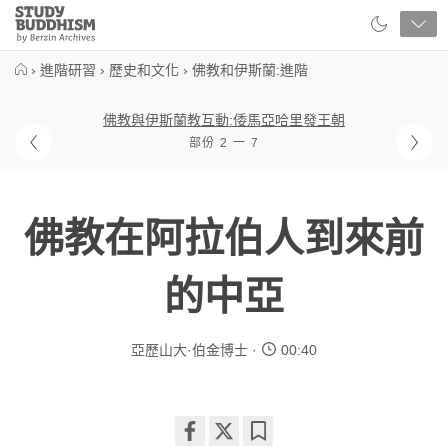
Close
Study
Buddhism
Home
›
進階研習
›
歷史和文化
›
佛教和伊斯蘭:進階
佛教與伊斯蘭教互動:倭馬亞哈里發王朝
部份 2 一 7
佛教在阿拉伯人到來前
的中亞
亞歷山大·伯金博士
00:40