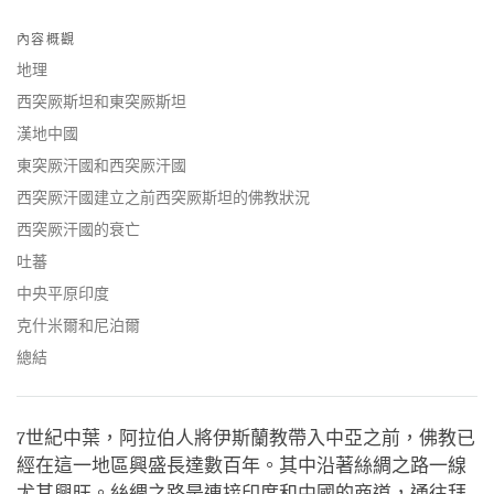
Share
Bookmark
on
內容概觀
facebook
地理
西突厥斯坦和東突厥斯坦
漢地中國
東突厥汗國和西突厥汗國
西突厥汗國建立之前西突厥斯坦的佛教狀況
西突厥汗國的衰亡
吐蕃
中央平原印度
克什米爾和尼泊爾
總結
7世紀中葉，阿拉伯人將伊斯蘭教帶入中亞之前，佛教已
經在這一地區興盛長達數百年。其中沿著絲綢之路一線
尤其興旺。絲綢之路是連接印度和中國的商道，通往拜