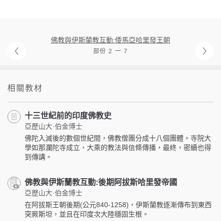
佛教與伊斯蘭教互動:倭馬亞哈里發王朝
部份 2 一 7
相關教材
十三世紀前的印度佛教史
亞歷山大·伯金博士
佛陀入滅後的數個世紀間，佛教僧團分成十八個團體。寺院大
學如那瀾陀寺成立，大乘的教法與信條傳播，最終，密續也得
到傳講。
佛教與伊斯蘭教互動:後期阿拔斯哈里發帝國
亞歷山大·伯金博士
在阿拔斯王朝後期(公元840-1258)，伊斯蘭教逐漸傳布到東西
突厥斯坦，並且在印度次大陸穩固生根。