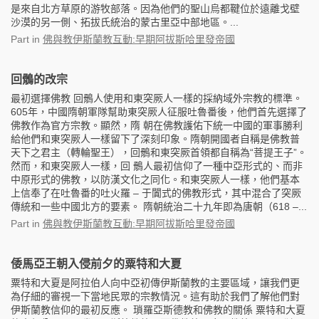
是來自北方草原的游牧部落。因為他們的聖山烏都鞬位於遠離戈壁
沙漠的另一側、拓拔氏統治的蒙古里亞中部地區。...
Part
in
佛與教伊斯蘭教互動:早期阿拔斯哈里發帝國
回鶻的改宗
最初選擇佛教 回鶻人使用和東突厥人一樣的採納域外宗教的標準。
605年，中國隋朝軍隊幫助東突厥人征服吐魯番後，他們首先選擇了
佛教作為官方宗教。顯然，隋 朝在佛教護佑下統一中國的軍事勝利
給他們和東突厥人一樣留下了深刻印象。隋朝開國者自稱是佛教普
天下之君主（轉輪聖王），回鶻和東突厥首領都自稱為“菩提王子”。
然而，和東突厥人一樣，回 鶻人最初信仰了一種中亞形式的、而非
中原形式的佛教，以防漢文化之同化。和東突厥人一樣，他們基本
上信奉了在吐魯番的吐火羅 – 于闐式的佛教形式，其中混合了突厥
傳統和一些中國北方的要素。 隋朝統治二十九年即為唐朝（618 –...
Part
in
佛與教伊斯蘭教互動:早期阿拔斯哈里發帝國
倭馬亞王朝入侵前夕的粟特和大夏
粟特和大夏是阿拉伯人向中亞初傳伊斯蘭教的主要區域，讓我們更
為仔細的審視一下當地民眾的宗教情況。這有助於我們了解他們對
伊斯蘭教信仰的最初反應。 瑣羅亞斯德教和佛教的關係 粟特和大夏