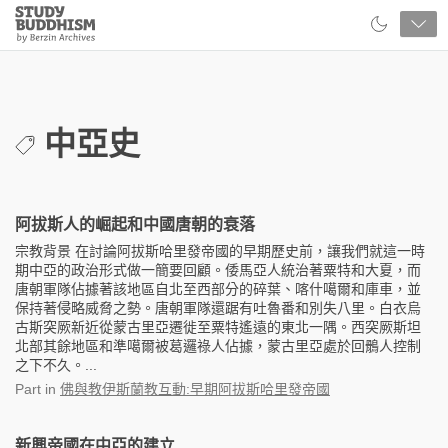
Close
Study
Buddhism
Home
中亞史
阿拔斯人的崛起和中國唐朝的衰落
宗教背景 在討論阿拔斯哈里發帝國的早期歷史前，讓我們就這一時
期中亞的政治形式做一簡要回顧。倭馬亞人統治著粟特和大夏，而
唐朝軍隊佔據著該地區自北至西部分的碎葉、喀什噶爾和庫車，並
保持著侵略威脅之勢。唐朝軍隊還踞有吐魯番和別失八里。白衣烏
古斯突厥新近從蒙古里亞遷徙至粟特遙遠的東北一隅。西突厥斯坦
北部其餘地區和準噶爾被葛邏祿人佔據，蒙古里亞處於回鶻人控制
之下不久。...
Part
in
佛與教伊斯蘭教互動:早期阿拔斯哈里發帝國
新興帝國在中亞的建立