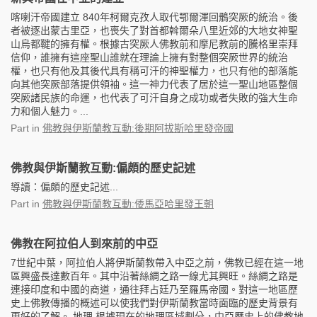
喀喇汗帝國建立 840年柯爾克孜人取代鄂爾渾回鶻突厥的統治。後
者被逐出蒙古里亞，也喪失了對首都斡爾朵八里近郊的大地女神聖
山烏都鞬的擁有權。根據古突厥人佛教前和摩尼教前的騰格里崇拜
信仰，誰擁有這座聖山誰就在理論上擁有對整個突厥世界的統治
權，也只有他及其後代具有稱可汗的神聖權力，也只有他的部落能
向其他突厥部落提供領袖。這一神力代表了居於這一聖山地區整個
突厥諸民族的命運，也代表了可汗自身之成功或者失敗的強大生命
力和個人魅力。...
Part
in
佛教與伊斯蘭教互動:後期阿拔斯哈里發帝國
佛教與伊斯蘭教互動:偏頗的歷史記述
導讀：偏頗的歷史記述...
Part
in
佛教與伊斯蘭教互動:倭馬亞哈里發王朝
佛教在阿拉伯人到來前的中亞
7世紀中葉，阿拉伯人將伊斯蘭教帶入中亞之前，佛教已經在這一地
區興盛長達數百年。其中沿著絲綢之路一線尤其興旺。絲綢之路是
連接印度和中國的商道，通往拜占廷乃至羅馬帝國。對這一地區歷
史上佛教傳播的概述可以使我們對伊斯蘭教當時面臨的歷史背景有
更好的了解。 地理 根據現在的地理區域劃分，中亞歷史上的佛教地