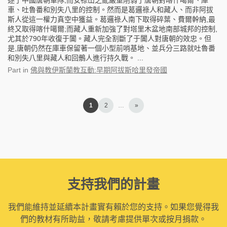
逐了中國唐朝軍隊,而安祿山之亂嚴重削弱了唐朝對喀什噶爾、庫
車、吐魯番和別失八里的控制。然而是葛邏祿人和藏人、而非阿拔
斯人從這一權力真空中獲益。葛邏祿人南下取得碎葉、費爾幹納,最
終又取得喀什噶爾;而藏人重新加強了對塔里木盆地南部城邦的控制,
尤其於790年收復于闐。藏人完全割斷了于闐人對唐朝的效忠。但
是,唐朝仍然在庫車保留著一個小型前哨基地、並兵分三路就吐魯番
和別失八里與藏人和回鶻人進行持久戰。 ...
Part
in
佛與教伊斯蘭教互動:早期阿拔斯哈里發帝國
1
2
…
»
支持我們的計畫
我們能維持並延續本計畫實有賴於您的支持。如果您覺得我
們的教材有所助益，敬請考慮提供單次或按月捐款。