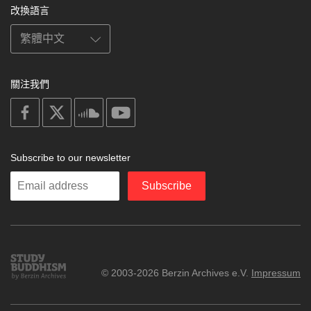
改換語言
關注我們
on
on
on
on
facebook
X
soundcloud
youtube
Subscribe to our newsletter
Enter
Subscribe
your
email
Study
© 2003-2026 Berzin Archives e.V.
Impressum
Buddhism
Home