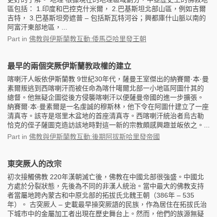
區包括： 1.印度和巴控克什米爾， 2.巴基斯坦北部山區，例如吉爾
吉特， 3.巴基斯坦旁遮普 – 包括斯瓦特河谷；興都庫什山脈以南的
阿富汗東部地區，...
Part
in
佛教與伊斯蘭教互動:倭馬亞哈里發王朝
最早的兩個突厥伊斯蘭教政權的建立
喀喇汗人皈依伊斯蘭教 9世紀30年代，薩曼王室傑出的納賽爾·本·曼
素爾叛逃到西喀喇汗而被任命為喀什噶爾北部一小地區阿圖什其的
總督。他無疑企圖從後方侵襲喀喇汗以便薩曼帝國的進一步擴張。
納賽爾·本·曼素爾是一名虔誠的穆斯林，他下令在阿圖什建立了一座
清真寺。該寺是塔里木盆地的首座清真寺。西喀喇汗統治者烏古勒
恰克的侄子薩圖克造訪該地時對這一新的宗教頗感興趣並皈依之。...
Part
in
佛教與伊斯蘭教互動:後期阿拔斯哈里發帝國
東突厥人的改宗
初次接觸佛教 220年漢朝滅亡後，佛教在中國北部很強盛。中國北
方處於分裂狀態，先後為不同的非漢人統治。當中最大的佛教支持
者當屬地跨內蒙古和中原北部的拓拔氏北魏王朝（386年 – 535
年）。 古突厥人 – 史載最早操突厥語的民族，作為居住在拓拔氏治
下城市中的金屬加工者出現在歷史舞台上。然而，他們的族源無疑