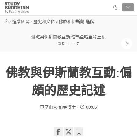
Close
Study
Buddhism
Home
›
進階研習
›
歷史和文化
›
佛教和伊斯蘭:進階
佛教與伊斯蘭教互動:倭馬亞哈里發王朝
部份 1 一 7
佛教與伊斯蘭教互動:偏
頗的歷史記述
亞歷山大·伯金博士
00:06