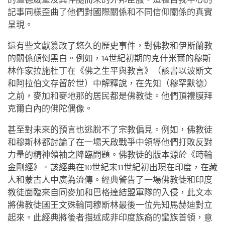
記事同樣歪曲了他們對國際關係和不同信仰關係的真實
呈現。
還有些文獻篡改了悠久的歷史事件，對佛教和伊斯蘭教
的關係顛倒黑白。例如，14世紀初期的克什米爾的穆斯
林作家拉施杜丁在《佛之生平與教言》（該書以波斯文
和阿拉伯文存留於世）中解釋說，在先知（穆罕默德）
之前，麥加和麥地那的居民都是佛教徒。他們頂禮膜拜
克爾白內的佛陀偶像。
甚至對未來的預言也逃脫不了宗教偏見。例如，佛教徒
和穆斯林都討論了在一場天啟戰爭中領導他們打敗反對
力量的精神領袖之降臨問題。佛教徒的版本源於《時輪
金剛經》。該經典在10世紀末11世紀初出現在印度，在藏
人和蒙古人中廣為流傳。經典警告了一場佛教徒和印度
教徒面臨來自同麥加和巴格達結盟軍隊的入侵，此文本
將佛教徒國王文殊輪同穆斯林最後一位先知馬赫迪對立
起來。此經典將後者描述成非印度族裔的蠻族首領，意