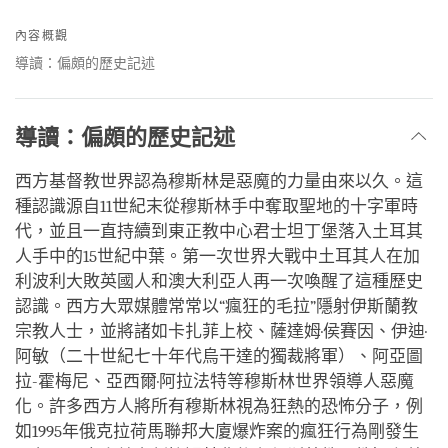
Share
Bookmark
on
內容概觀
facebook
導讀：偏頗的歷史記述
導讀：偏頗的歷史記述
西方基督教世界認為穆斯林是惡魔的力量由來以久。這
種認識源自11世紀末從穆斯林手中奪取聖地的十字軍時
代，並且一直持續到東正教中心君士坦丁堡落入土耳其
人手中的15世紀中葉。第一次世界大戰中土耳其人在加
利波利大敗英國人和澳大利亞人再一次喚醒了這種歷史
認識。西方大眾媒體常常以“瘋狂的毛拉”隱射伊斯蘭教
宗教人士，並將諸如卡扎菲上校、薩達姆·侯賽因、伊迪·
阿敏（二十世紀七十年代烏干達的獨裁將軍）、阿亞圖
拉-霍梅尼、亞西爾·阿拉法特等穆斯林世界領導人惡魔
化。許多西方人將所有穆斯林視為狂熱的恐怖分子，例
如1995年俄克拉荷馬聯邦大廈爆炸案的瘋狂行為剛發生