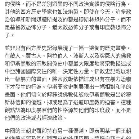
的侵略，而不是差別迥異的不同政治實體的侵略行為。
其他的西方歷史學家也如法炮製。即使在今天，許多政
治領導和新聞媒體所提及的都是穆斯林恐怖分子，而不
是基督教恐怖分子、猶太教恐怖分子或者印度教恐怖分
子。
並非只有西方歷史記錄展現了一幅一邊倒的歷史畫卷。
在藏人、蒙古人、阿拉伯人、波斯人以及突厥人的佛教
和伊斯蘭教的宗教關係史中都最大限度地將宗教描述成
中亞諸國國際交往的唯一決定性力量。佛教史記載展現
出一幅暴力的畫面，將宗教皈依描述成只有在暴力恐嚇
下才發生的行為。伊斯蘭教史則展現出一幅相對和平的
畫面。他們傾向於解釋說佛教徒皈依伊斯蘭教是出於穆
斯林信仰的優越，抑或是為了逃避印度教的迫害。這種
觀點認為印度暴君們的性格源於他們的印度教，而不是
他們的政治或者經濟政策。
中國的王朝史觀卻持有另一種優越，即表明某一個王朝
的道德威望及其伴隨而來的外邦臣服。這種自我中心的