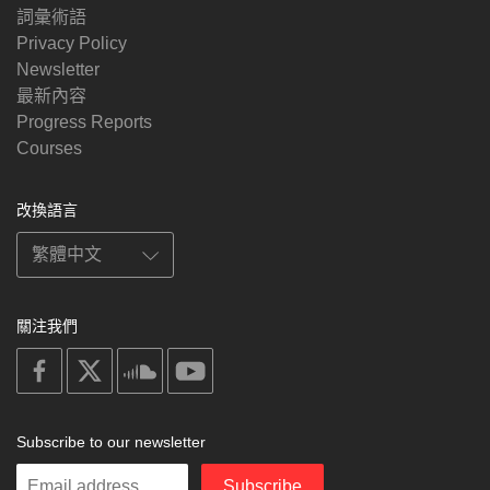
詞彙術語
Privacy Policy
Newsletter
最新內容
Progress Reports
Courses
改換語言
關注我們
on
on
on
on
facebook
X
soundcloud
youtube
Subscribe to our newsletter
Enter
Subscribe