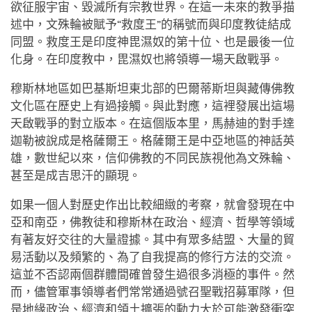
欲征服宇宙、毀滅所有宗教世界。在這一未來的教爭描
述中，文殊輪被賦予“救度王”的稱號而與印度教徒結成
同盟。救度王是印度神毘濕奴的第十位、也是最後一位
化身。在印度教中，毘濕奴也將領導一場天啟戰爭。
穆斯林地區如巴基斯坦東北部的巴爾蒂斯坦與藏傳佛教
文化區在歷史上有過接觸。與此對應，這裡發展出這場
天啟戰爭的對立版本。在這個版本里，馬赫迪的對手達
迦勒被說成是格薩爾王。格薩爾王是中亞地區的神話英
雄，數世紀以來，信仰佛教的不同民族視他為文殊輪、
甚至是成吉思汗的顯現。
如果一個人對歷史作出比較細緻的考察，就會發現在中
亞和南亞，佛教徒和穆斯林在政治、經濟、哲學等領域
有著友好交往的大量證據。其中有眾多結盟、大量的貿
易活動以及頻繁的、為了自我提高的修行方法的交流。
這並不否認兩個群體間確曾發生過很多消極的事件。然
而，儘管軍事領導者們常常通過號召聖戰招募軍隊，但
是地緣政治、經濟和領土擴張的動力大於可能激發衝突