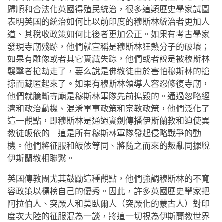
歸順和合法化英國得殖民統治，很多這類歷史學家試圖
表明英國的統治如何比以前印度的穆斯林統治者更加人
道、其稅收政策如何比後者更加公正。如果有考古學家
發現寺廟殘跡，他們就宣稱是穆斯林狂熱分子的破壞；
如果有雕像或者其它寶藏失踪，他們或者說是被穆斯林
襲擊者搶劫走了，要么說是佛教徒由於害怕穆斯林的搶
掠而藏匿起來了。如果有穆斯林領導人容忍修復寺廟，
他們就臆斷寺廟是穆斯林軍隊先前搗毀的。通過忽略經
濟和政治動機、混淆軍事政策和宗教政策，他們泛化了
這一觀點，即穆斯林是通過寶劍傳播伊斯蘭教和迫使異
教徒皈依的 – 這是所有穆斯林軍隊發起侵略戰爭的動
機。他們將征服和皈依等同、將隨之而來的叛亂同擺脫
伊斯蘭教相聯繫。
英國傳教團尤其鼓勵這種觀點，他們強調穆斯林的不寬
容政策以標榜自己的優秀。因此，許多英國歷史學家把
阿拉伯人、突厥人和莫臥爾人（突厥化的蒙古人）對印
度次大陸的征服混為一談，將這一切視為伊斯蘭教世界