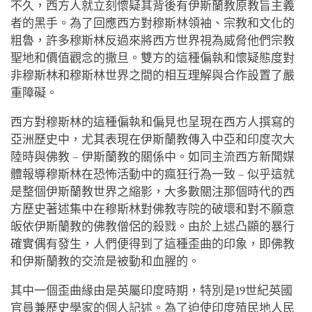
不久，西方人就立刻懷疑其背後有伊斯蘭教原教旨主義
者的黑手。為了回應西方對穆斯林領袖、宗教和文化的
粗魯，許多穆斯林反過來將西方世界視為威脅他們宗教
聖地和價值觀念的撒旦。雙方的這種偏執和懷疑態度對
非穆斯林和穆斯林世界之間的相互理解與合作設置了嚴
重障礙。
西方對穆斯林的這種偏執和偏見也呈現在西方人撰寫的
亞洲歷史中，尤其表現在伊斯蘭教傳入中亞和印度次大
陸時與佛教 – 伊斯蘭教的關係中。如同主流西方新聞媒
體報導穆斯林在恐怖活動中的瘋狂行為一致 – 似乎這就
是整個伊斯蘭教世界之縮影，大多數關注那個時代的西
方歷史著述集中在穆斯林對佛教寺院的破壞和對不願意
皈依伊斯蘭教的佛教僧侶的殺戮。由於上述凸顯的暴行
確實偶有發生，人們便得到了這種歪曲的印象，即佛教
和伊斯蘭教的交流是被動和血腥的。
其中一個歪曲緣由是英屬印度時期，特別是19世紀英國
官員兼歷史學家的個人記述。為了迫使印度殖民地人民