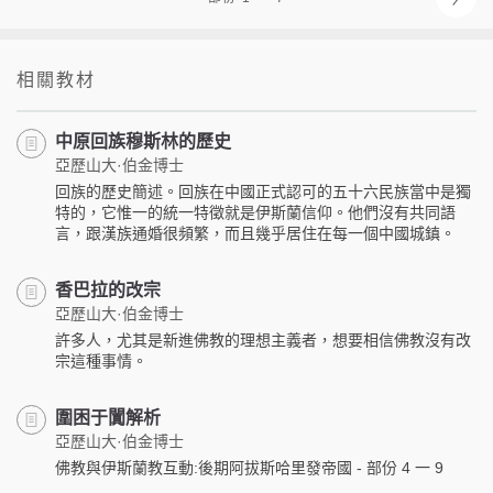
相關教材
中原回族穆斯林的歷史
亞歷山大·伯金博士
回族的歷史簡述。回族在中國正式認可的五十六民族當中是獨
特的，它惟一的統一特徵就是伊斯蘭信仰。他們沒有共同語
言，跟漢族通婚很頻繁，而且幾乎居住在每一個中國城鎮。
香巴拉的改宗
亞歷山大·伯金博士
許多人，尤其是新進佛教的理想主義者，想要相信佛教沒有改
宗這種事情。
圍困于闐解析
亞歷山大·伯金博士
佛教與伊斯蘭教互動:後期阿拔斯哈里發帝國 - 部份 4 一 9