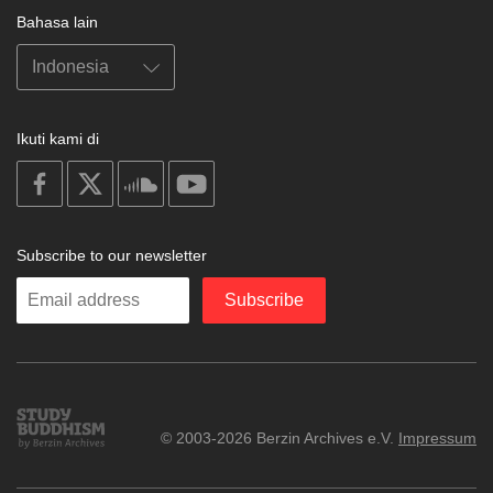
Bahasa lain
Ikuti kami di
on
on
on
on
facebook
X
soundcloud
youtube
Subscribe to our newsletter
Enter
Subscribe
your
email
Study
© 2003-2026 Berzin Archives e.V.
Impressum
Buddhism
Home