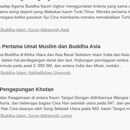
erhadap Agama Buddha Kaum Uighur menggunakan kriteria yang sama 
ma asing seperti yang dilakukan kaum Turki Timur. Mereka pertama 
negara ketika pasukan Sui Cina membantu mereka menaklukkan Turf
i Buddha-Islam: Kurun Abbasiyah Awal
 Pertama Umat Muslim dan Buddha Asia
 Buddha di Afrika Utara dan Asia Barat Sebelum Islam India dan Asia 
g dalam hal perdagangan darat dan laut. Hubungan perniagaan antara 
mula pada awal 3. 000 SM, dan antara India dan Mesir, melalui...
i Buddha-Islam: Kekhalifahan Umayyah
s Pengepungan Khotan
k dan Keagamaan di antara Kaum Tangut Dengan didirikannya Wangsa K
huria, dan beberapa bagian Cina Han sebelah utara pada 947, dan p
 Han Cina sisanya oleh Song Sebelah Utara pada 960, kaum Tangut me
i Buddha-Islam: Kurun Abbasiyah Lanjut