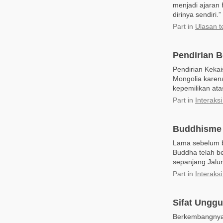
menjadi ajaran
dirinya sendiri
Part
in
Ulasan t
Pendirian B
Pendirian Kekai
Mongolia karen
kepemilikan ata
Part
in
Interaks
Buddhisme 
Lama sebelum 
Buddha telah b
sepanjang Jalu
Part
in
Interaks
Sifat Unggu
Berkembangnya 