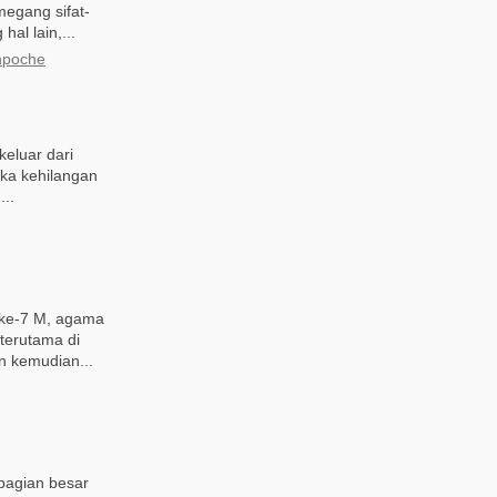
egang sifat-
al lain,...
npoche
eluar dari
ka kehilangan
..
 ke-7 M, agama
terutama di
n kemudian...
bagian besar