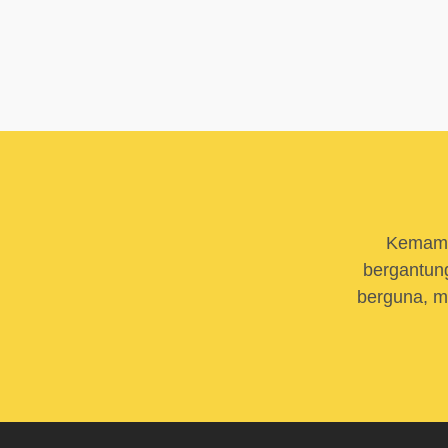
Kemamp
bergantung
berguna, m