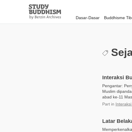
Close
Study
Buddhism
Dasar-Dasar
Buddhisme Tib
Home
Sej
Interaksi B
Pengantar: Pen
Muslim dipandan
abad ke-11 Mase
Part
in
Interaks
Latar Belak
Memperkenalkan