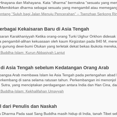
 Hinayana dan Mahayana. Kata “dharma” bermakna “sesuatu yang mem
.” Memikirkan dharma sebagai sesuatu yang mengambil atau memegang h
entang “Suluh bagi Jalan Menuju Pencerahan” – Tsenzhap Serkong Ri
erbagai Kekaisaran Baru di Asia Tengah
saran Karakhaniyyah Ketika orang-orang Turki Uighur Orkhon didesak k
a pengambil-alihan kekuasaan oleh kaum Kirgizstan pada 840 M, mere
s gunung dewi-bumi Otukan yang terletak dekat bekas ibukota mereka,.
i Buddha-Islam: Kurun Abbasiyah Lanjut
di Asia Tengah sebelum Kedatangan Orang Arab
bangsa Arab membawa Islam ke Asia Tengah pada pertengahan abad
erkembang di sana selama ratusan tahun. Perkembangan ini menonjol 
r Sutra, yang menciptakan perdagangan antara India dan Han Cina, da
i Buddha-Islam: Kekhalifahan Umayyah
l dari Penulis dan Naskah
Dharma Pada saat Sang Buddha masih hidup di India, tanah Tibet se