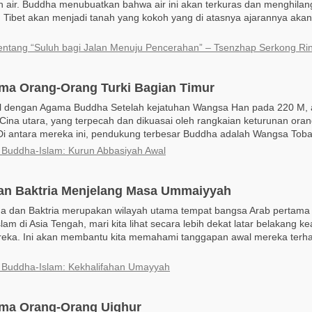
h air. Buddha menubuatkan bahwa air ini akan terkuras dan menghilan
 Tibet akan menjadi tanah yang kokoh yang di atasnya ajarannya aka
entang “Suluh bagi Jalan Menuju Pencerahan” – Tsenzhap Serkong Ri
ma Orang-Orang Turki Bagian Timur
l dengan Agama Buddha Setelah kejatuhan Wangsa Han pada 220 M,
 Cina utara, yang terpecah dan dikuasai oleh rangkaian keturunan ora
Di antara mereka ini, pendukung terbesar Buddha adalah Wangsa Toba 
i Buddha-Islam: Kurun Abbasiyah Awal
an Baktria Menjelang Masa Ummaiyyah
a dan Baktria merupakan wilayah utama tempat bangsa Arab pertama 
am di Asia Tengah, mari kita lihat secara lebih dekat latar belakang 
eka. Ini akan membantu kita memahami tanggapan awal mereka terh
i Buddha-Islam: Kekhalifahan Umayyah
ma Orang-Orang Uighur