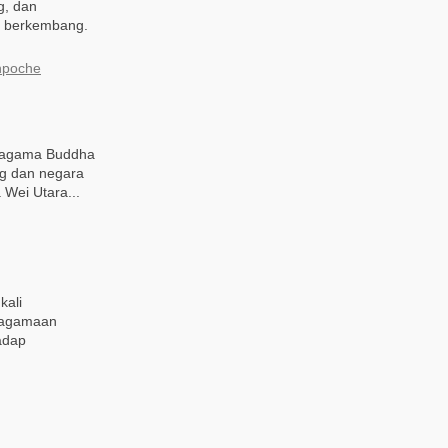
g, dan
n berkembang.
npoche
 agama Buddha
ng dan negara
Wei Utara...
kali
keagamaan
adap