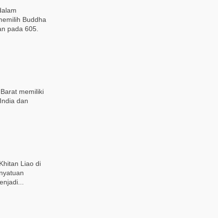
dalam
memilih Buddha
an pada 605.
Barat memiliki
India dan
hitan Liao di
enyatuan
njadi...