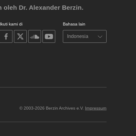
 oleh Dr. Alexander Berzin.
Ikuti kami di
Bahasa lain
on
on
on
on
facebook
X
soundcloud
youtube
© 2003-2026 Berzin Archives e.V.
Impressum