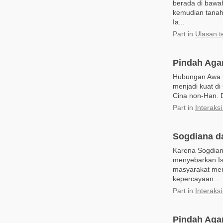
berada di bawa
kemudian tanah
Ia...
Part
in
Ulasan t
Pindah Aga
Hubungan Awa 
menjadi kuat di
Cina non-Han. 
Part
in
Interaks
Sogdiana d
Karena Sogdian
menyebarkan Isl
masyarakat mer
kepercayaan...
Part
in
Interaks
Pindah Aga