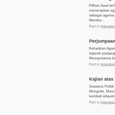
Pilihan Awal t
menerapkan aga
sebagai agama 
Mereka...
Part
in
Interaks
Perjumpaan
Kehadiran Agama
sejarah panjan
Mesopotamia ber
Part
in
Interaks
Kajian ata
Suasana Politi
Mongolia, Manc
kembali wilayah
Part
in
Interaks