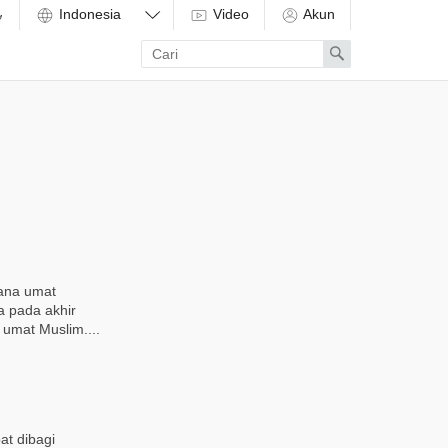
Video
Akun
Enter
Search
search
term
mana umat
a pada akhir
umat Muslim....
t dibagi