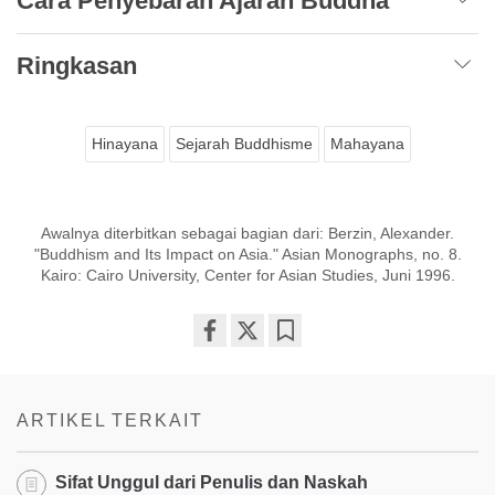
Cara Penyebaran Ajaran Buddha
Ringkasan
Hinayana
Sejarah Buddhisme
Mahayana
Awalnya diterbitkan sebagai bagian dari: Berzin, Alexander.
"Buddhism and Its Impact on Asia." Asian Monographs, no. 8.
Kairo: Cairo University, Center for Asian Studies, Juni 1996.
Share
Bookmark
on
facebook
ARTIKEL TERKAIT
Sifat Unggul dari Penulis dan Naskah