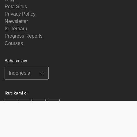
Peta Situs
Privacy Policy
Newsletter
Isi Terbaru
Progress Reports
Courses
Bahasa lain
Ikuti kami di
on
on
on
on
facebook
X
soundcloud
youtube
Subscribe to our newsletter
Enter