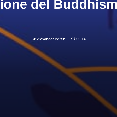
sione del Buddhism
Dr. Alexander Berzin
06:14