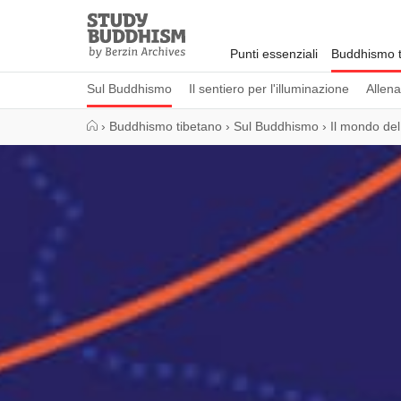
Close
Study
Buddhism
Punti essenziali
Buddhismo t
Home
Sul Buddhismo
Il sentiero per l'illuminazione
Allen
›
Buddhismo tibetano
›
Sul Buddhismo
›
Il mondo de