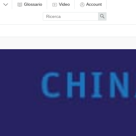
Glossario
Video
Account
Enter
Search
search
term