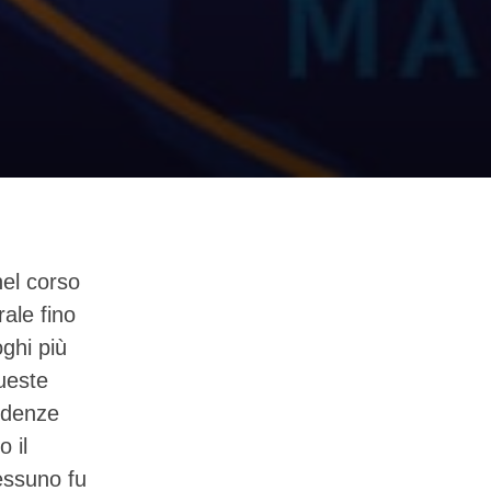
nel corso
rale fino
oghi più
queste
redenze
 il
nessuno fu