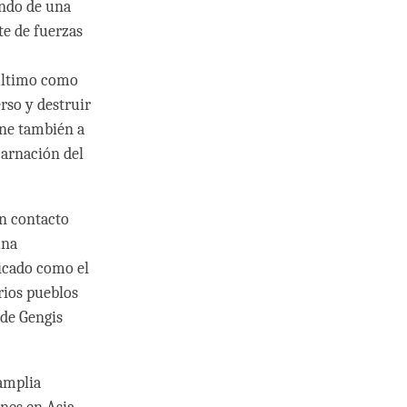
endo de una
te de fuerzas
 último como
erso y destruir
une también a
carnación del
an contacto
una
ficado como el
rios pueblos
 de Gengis
amplia