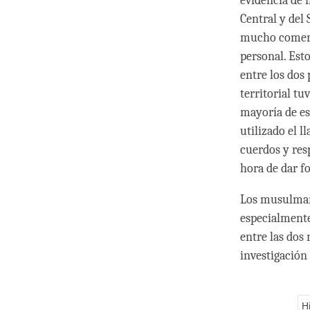
evidencia de 
Central y del 
mucho comerci
personal. Est
entre los dos
territorial t
mayoría de es
utilizado el 
cuerdos y res
hora de dar f
Los musulmane
especialmente
entre las dos 
investigación 
H