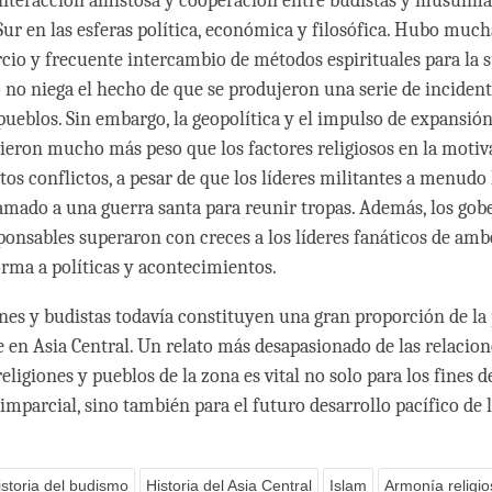
interacción amistosa y cooperación entre budistas y musulma
Sur en las esferas política, económica y filosófica. Hubo much
o y frecuente intercambio de métodos espirituales para la 
o no niega el hecho de que se produjeron una serie de inciden
 pueblos. Sin embargo, la geopolítica y el impulso de expansi
uvieron mucho más peso que los factores religiosos en la motiv
tos conflictos, a pesar de que los líderes militantes a menudo
llamado a una guerra santa para reunir tropas. Además, los go
ponsables superaron con creces a los líderes fanáticos de ambo
orma a políticas y acontecimientos.
s y budistas todavía constituyen una gran proporción de la 
 en Asia Central. Un relato más desapasionado de las relacion
religiones y pueblos de la zona es vital no solo para los fines 
imparcial, sino también para el futuro desarrollo pacífico de l
istoria del budismo
Historia del Asia Central
Islam
Armonía religio