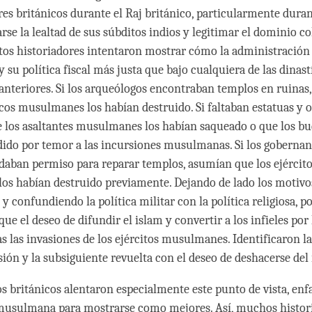
es británicos durante el Raj británico, particularmente durant
rse la lealtad de sus súbditos indios y legitimar el dominio co
os historiadores intentaron mostrar cómo la administración 
su política fiscal más justa que bajo cualquiera de las dinast
teriores. Si los arqueólogos encontraban templos en ruinas,
icos musulmanes los habían destruido. Si faltaban estatuas y o
 los asaltantes musulmanes los habían saqueado o que los bud
ido por temor a las incursiones musulmanas. Si los gobernan
ban permiso para reparar templos, asumían que los ejércit
os habían destruido previamente. Dejando de lado los motiv
 y confundiendo la política militar con la política religiosa, 
que el deseo de difundir el islam y convertir a los infieles por
s las invasiones de los ejércitos musulmanes. Identificaron l
sión y la subsiguiente revuelta con el deseo de deshacerse del 
s británicos alentaron especialmente este punto de vista, enf
 musulmana para mostrarse como mejores. Así, muchos histor