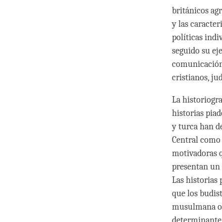
británicos ag
y las caracte
políticas ind
seguido su eje
comunicación 
cristianos, ju
La historiogr
historias piad
y turca han de
Central como s
motivadoras q
presentan un 
Las historias
que los budist
musulmana o p
determinante d