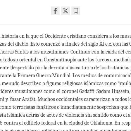
Share
Bookmark
on
facebook
 historia en la que el Occidente cristiano considera a los mu
as del diablo. Esto comenzó a finales del siglo XI e.c. con las
 Tierras Santas a los musulmanes. Continuó con la caída del ce
ortodoxo oriental en Constantinopla ante los turcos a mediado
ente despertado por la derrota masiva turca de los británicos 
urante la Primera Guerra Mundial. Los medios de comunicaci
a menudo describen a figuras religiosas islámicas como “mulá
íderes musulmanes como el coronel Gadaffi, Sadam Hussein, 
ni y Yasar Arafat. Muchos occidentales caracterizan a todos l
omo terroristas fanáticos e inmediatamente sospechan que
ta islámica detrás de actos de violencia sin sentido como el 
 contra el edificio federal en la ciudad de Oklahoma. En resp
eto hacia sus líderes, religión y cultura, muchos musulmanes v