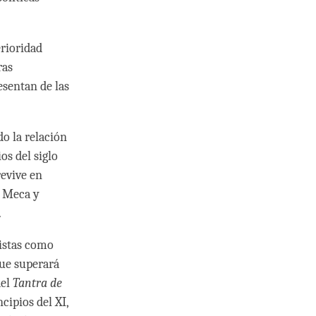
erioridad
ras
esentan de las
o la relación
os del siglo
revive en
a Meca y
.
distas como
que superará
del
Tantra de
ncipios del XI,