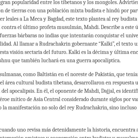
 gran popularidad entre los tibetanos y los mongoles. Advirti
ón de tierras con una población mixta budista e hindú por par
r leales a La Meca y Bagdad, este texto plantea al rey budista
contra el último profeta musulmán, Mahdi. Describe a este
s fuerzas bárbaras no indias que intentarán conquistar el univ
alidad. Al llamar a Rudrachakrin gobernante “Kalki”, el texto 
esta visión sectaria del futuro. Kalki es la décima y última en
shnu que también luchará en una guerra apocalíptica.
ulmanas, como Baltistán en el noreste de Pakistán, que tení
el área cultural budista tibetana, desarrollaron en respuesta 
del apocalipsis. En él, el oponente de Mahdi, Dajjal, es identi
 héroe mítico de Asia Central considerado durante siglos por va
 la manifestación no solo del rey Rudrachakrin, sino incluso
cuando uno revisa más detenidamente la historia, encuentra 