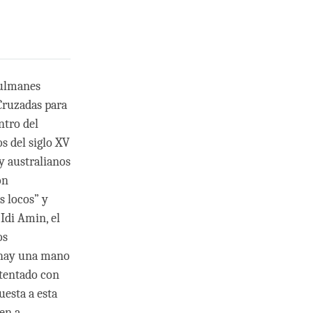
sulmanes
 Cruzadas para
ntro del
s del siglo XV
y australianos
ón
s locos” y
Idi Amin, el
os
 hay una mano
atentado con
uesta a esta
en a