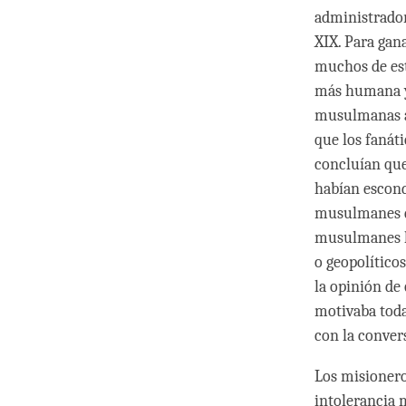
administrador
XIX. Para gana
muchos de est
más humana y 
musulmanas an
que los fanát
concluían que
habían escond
musulmanes da
musulmanes l
o geopolíticos
la opinión de 
motivaba toda
con la conver
Los misionero
intolerancia