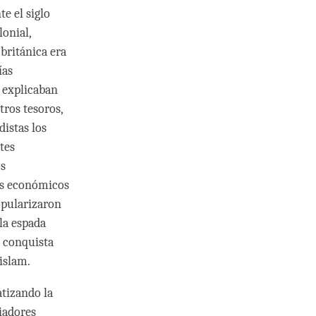
e el siglo
lonial,
británica era
ías
 explicaban
tros tesoros,
istas los
tes
os
os económicos
popularizaron
 la espada
a conquista
islam.
atizando la
iadores