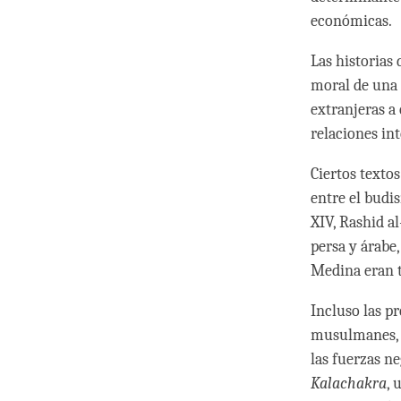
económicas.
Las historias
moral de una 
extranjeras a
relaciones int
Ciertos texto
entre el budi
XIV, Rashid a
persa y árabe,
Medina eran t
Incluso las p
musulmanes, p
las fuerzas ne
Kalachakra
, 