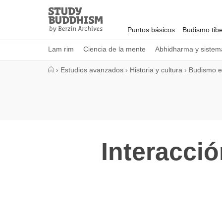
Close
Study
Buddhism
Puntos básicos
Budismo tib
Home
Lam rim
Ciencia de la mente
Abhidharma y sistema
›
Estudios avanzados
›
Historia y cultura
›
Budismo e
Interacci