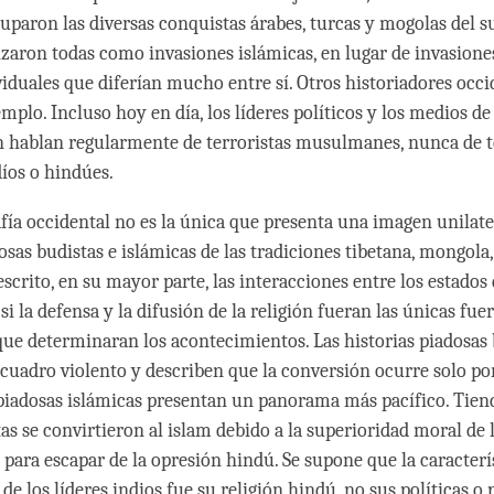
ruparon las diversas conquistas árabes, turcas y mogolas del 
rizaron todas como invasiones islámicas, en lugar de invasione
ividuales que diferían mucho entre sí. Otros historiadores occ
mplo. Incluso hoy en día, los líderes políticos y los medios de
hablan regularmente de terroristas musulmanes, nunca de t
díos o hindúes.
afía occidental no es la única que presenta una imagen unilate
osas budistas e islámicas de las tradiciones tibetana, mongola,
scrito, en su mayor parte, las interacciones entre los estados
i la defensa y la difusión de la religión fueran las únicas fue
ue determinaran los acontecimientos. Las historias piadosas 
cuadro violento y describen que la conversión ocurre solo por
 piadosas islámicas presentan un panorama más pacífico. Tien
as se convirtieron al islam debido a la superioridad moral de l
ara escapar de la opresión hindú. Se supone que la caracterí
e los líderes indios fue su religión hindú, no sus políticas o p