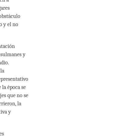
gares
obstáculo
 y el no
ntación
musulmanes y
ndio.
la
epresentativo
 la época se
jes que no se
rieron, la
iva y
es