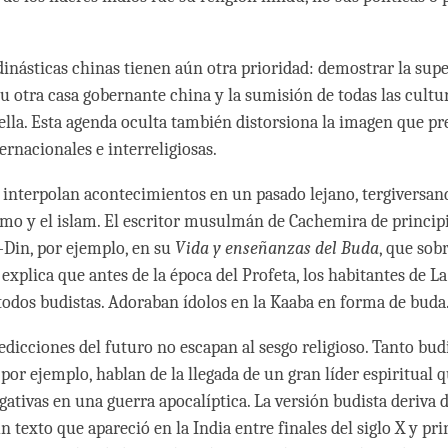
 dinásticas chinas tienen aún otra prioridad: demostrar la sup
u otra casa gobernante china y la sumisión de todas las cultu
 ella. Esta agenda oculta también distorsiona la imagen que pr
ernacionales e interreligiosas.
s interpolan acontecimientos en un pasado lejano, tergiversand
smo y el islam. El escritor musulmán de Cachemira de principi
l-Din, por ejemplo, en su
Vida y enseñanzas del Buda
, que sob
 explica que antes de la época del Profeta, los habitantes de L
odos budistas. Adoraban ídolos en la Kaaba en forma de buda
redicciones del futuro no escapan al sesgo religioso. Tanto bu
or ejemplo, hablan de la llegada de un gran líder espiritual 
gativas en una guerra apocalíptica. La versión budista deriva 
un texto que apareció en la India entre finales del siglo X y pri