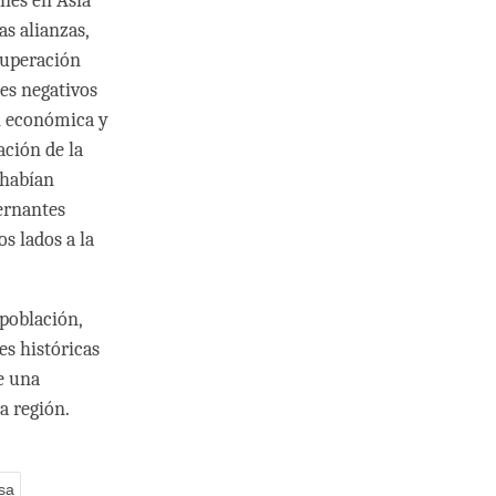
nes en Asia
as alianzas,
superación
tes negativos
ón económica y
ación de la
 habían
bernantes
s lados a la
población,
es históricas
de una
a región.
sa