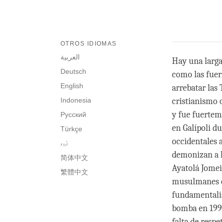
OTROS IDIOMAS
العربية
Hay una larga
Deutsch
como las fuerz
English
arrebatar las
Indonesia
cristianismo 
y fue fuertem
Русский
en Galípoli d
Türkçe
occidentales 
اُردو
demonizan a l
简体中文
Ayatolá Jomei
繁體中文
musulmanes c
fundamentalis
bomba en 1995
falta de resp