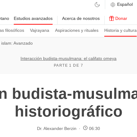
etano
Estudios avanzados
Acerca de nosotros
Donar
s filosóficos
Vajrayana
Aspiraciones y rituales
Historia y cultura
 islam: Avanzado
Interacción budista-musulmana: el califato omeya
PARTE 1 DE 7
ón budista-musulm
historiográfico
Dr. Alexander Berzin
06:30