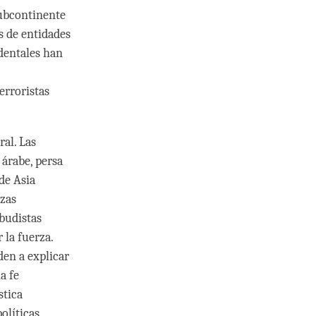
subcontinente
s de entidades
identales han
erroristas
ral. Las
 árabe, persa
 de Asia
rzas
budistas
 la fuerza.
den a explicar
a fe
stica
olíticas