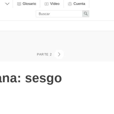
Glosario
Vídeo
Cuenta
Enter
Search
search
term
PARTE 2
ana: sesgo