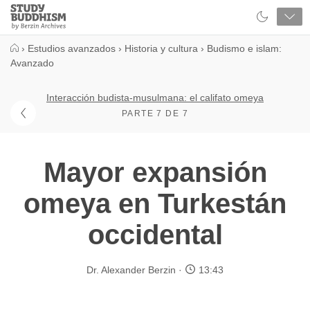
Close
Study
Buddhism
Home
›
Estudios avanzados
›
Historia y cultura
›
Budismo e islam:
Avanzado
Interacción budista-musulmana: el califato omeya
PARTE 7 DE 7
Mayor expansión
omeya en Turkestán
occidental
Dr. Alexander Berzin
13:43