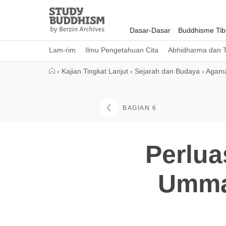
Close
Study
Buddhism
Dasar-Dasar
Buddhisme Tib
Home
Lam-rim
Ilmu Pengetahuan Cita
Abhidharma dan T
›
Kajian Tingkat Lanjut
›
Sejarah dan Budaya
›
Agama
BAGIAN 6
Perlua
Ummai