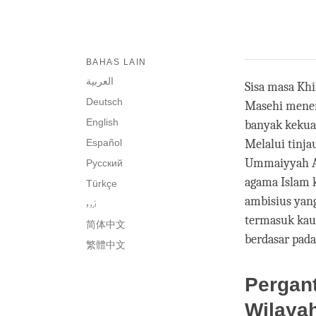
BAHAS LAIN
العربية
Sisa masa Kh
Deutsch
Masehi menem
English
banyak kekuat
Español
Melalui tinja
Ummaiyyah Ar
Русский
agama Islam k
Türkçe
ambisius yan
اُردو
termasuk kau
简体中文
berdasar pada
繁體中文
Pergan
Wilaya