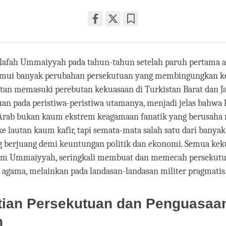
Share
Bookmark
on
facebook
ilafah Ummaiyyah pada tahun-tahun setelah paruh pertama a
ui banyak perubahan persekutuan yang membingungkan ke
an memasuki perebutan kekuasaan di Turkistan Barat dan Ja
uan pada peristiwa-peristiwa utamanya, menjadi jelas bahwa
ab bukan kaum ekstrem keagamaan fanatik yang berusaha
e lautan kaum kafir, tapi semata-mata salah satu dari banya
g berjuang demi keuntungan politik dan ekonomi. Semua keku
m Ummaiyyah, seringkali membuat dan memecah persekutu
 agama, melainkan pada landasan-landasan militer pragmatis
tian Persekutuan dan Penguasaa
h