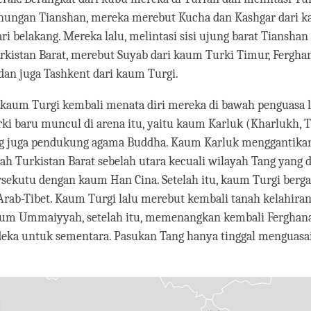
unungan Tianshan, mereka merebut Kucha dan Kashgar dari k
i belakang. Mereka lalu, melintasi sisi ujung barat Tianshan
kistan Barat, merebut Suyab dari kaum Turki Timur, Fergha
an juga Tashkent dari kaum Turgi.
i, kaum Turgi kembali menata diri mereka di bawah penguasa l
i baru muncul di arena itu, yaitu kaum Karluk (Kharlukh, T
ng juga pendukung agama Buddha. Kaum Karluk menggantika
ah Turkistan Barat sebelah utara kecuali wilayah Tang yang 
rsekutu dengan kaum Han Cina. Setelah itu, kaum Turgi berg
rab-Tibet. Kaum Turgi lalu merebut kembali tanah kelahira
aum Ummaiyyah, setelah itu, memenangkan kembali Ferghana
eka untuk sementara. Pasukan Tang hanya tinggal menguasa