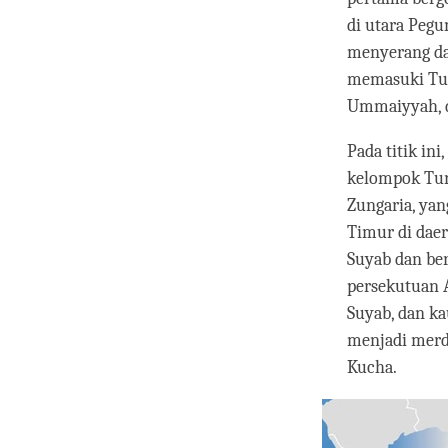
di utara Peg
menyerang dar
memasuki Tur
Ummaiyyah, d
Pada titik in
kelompok Turk
Zungaria, ya
Timur di daer
Suyab dan be
persekutuan A
Suyab, dan k
menjadi merd
Kucha.