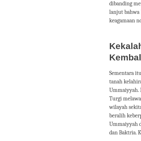
dibanding me
lanjut bahw
keagamaan no
Kekala
Kembal
Sementara itu
tanah kelahi
Ummaiyyah. M
Turgi melawa
wilayah seki
beralih kebe
Ummaiyyah dan
dan Baktria.