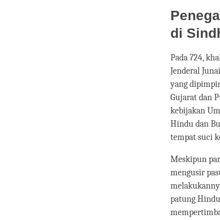
Penega
di Sind
Pada 724, kh
Jenderal Juna
yang dipimpin
Gujarat dan P
kebijakan Um
Hindu dan Bu
tempat suci k
Meskipun par
mengusir pas
melakukanny
patung Hindu
mempertimban