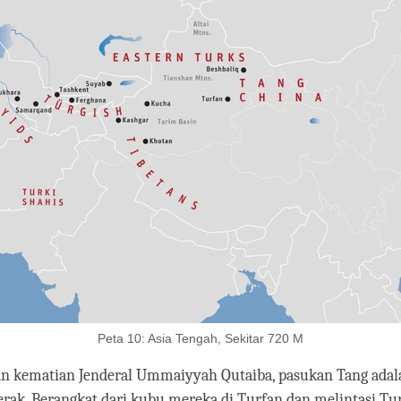
Peta 10: Asia Tengah, Sekitar 720 M
 kematian Jenderal Ummaiyyah Qutaiba, pasukan Tang adal
rak. Berangkat dari kubu mereka di Turfan dan melintasi Tu