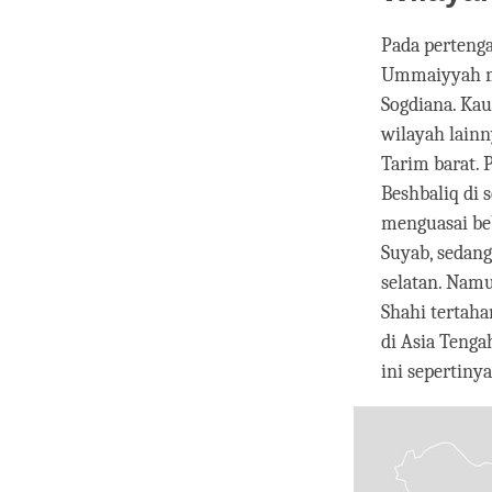
Pada perteng
Ummaiyyah me
Sogdiana. Ka
wilayah lainn
Tarim barat. 
Beshbaliq di
menguasai beb
Suyab, sedan
selatan. Namu
Shahi tertah
di Asia Teng
ini sepertiny