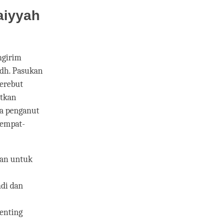
aiyyah
ngirim
ndh. Pasukan
merebut
utkan
a penganut
tempat-
tan untuk
di dan
enting