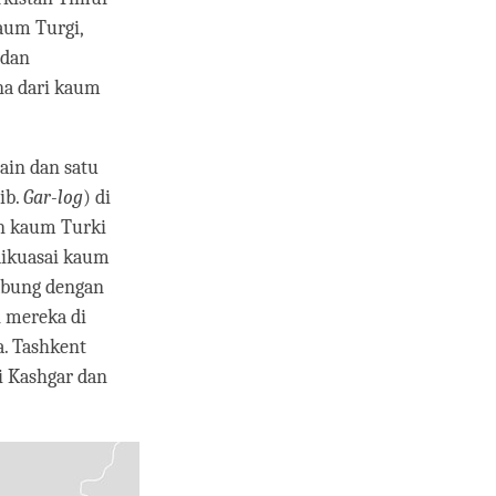
aum Turgi,
 dan
na dari kaum
ain dan satu
ib.
Gar-log
) di
n kaum Turki
dikuasai kaum
abung dengan
n mereka di
. Tashkent
i Kashgar dan