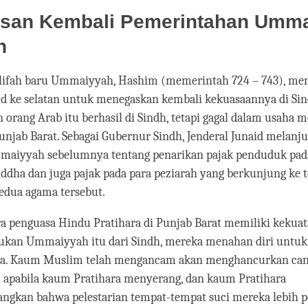
san Kembali Pemerintahan Umm
h
alifah baru Ummaiyyah, Hashim (memerintah 724 – 743), me
id ke selatan untuk menegaskan kembali kekuasaannya di Si
 orang Arab itu berhasil di Sindh, tetapi gagal dalam usaha 
unjab Barat. Sebagai Gubernur Sindh, Jenderal Junaid melanj
maiyyah sebelumnya tentang penarikan pajak penduduk pad
ddha dan juga pajak pada para peziarah yang berkunjung ke 
edua agama tersebut.
a penguasa Hindu Pratihara di Punjab Barat memiliki kekua
ukan Ummaiyyah itu dari Sindh, mereka menahan diri untuk
a. Kaum Muslim telah mengancam akan menghancurkan can
 apabila kaum Pratihara menyerang, dan kaum Pratihara
gkan bahwa pelestarian tempat-tempat suci mereka lebih p