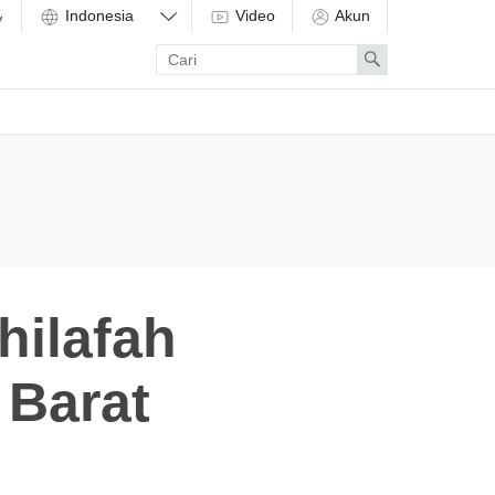
Video
Akun
Enter
Search
search
term
hilafah
 Barat