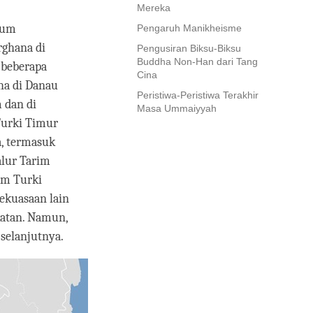
Mereka
aum
Pengaruh Manikheisme
rghana di
Pengusiran Biksu-Biksu
Buddha Non-Han dari Tang
 beberapa
Cina
ha di Danau
Peristiwa-Peristiwa Terakhir
 dan di
Masa Ummaiyyah
Turki Timur
a, termasuk
alur Tarim
um Turki
ekuasaan lain
katan. Namun,
 selanjutnya.