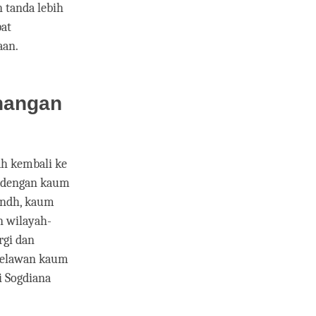
 tanda lebih
at
aan.
nangan
ah kembali ke
a dengan kaum
indh, kaum
 wilayah-
rgi dan
 melawan kaum
i Sogdiana