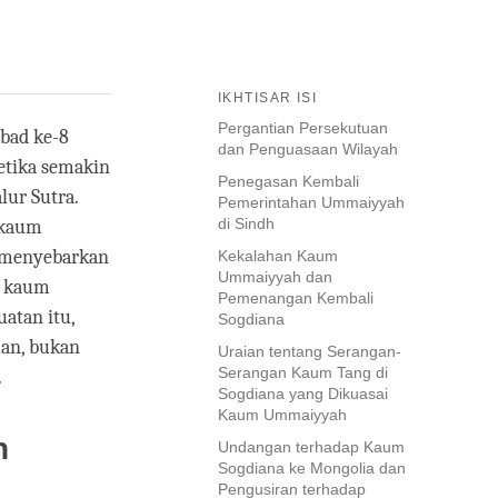
IKHTISAR ISI
Pergantian Persekutuan
bad ke-8
dan Penguasaan Wilayah
tika semakin
Penegasan Kembali
lur Sutra.
Pemerintahan Ummaiyyah
di Sindh
 kaum
 menyebarkan
Kekalahan Kaum
Ummaiyyah dan
k kaum
Pemenangan Kembali
atan itu,
Sogdiana
an, bukan
Uraian tentang Serangan-
Serangan Kaum Tang di
.
Sogdiana yang Dikuasai
Kaum Ummaiyyah
n
Undangan terhadap Kaum
Sogdiana ke Mongolia dan
Pengusiran terhadap