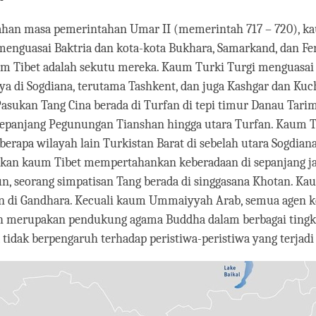
ahan masa pemerintahan Umar II (memerintah 717 – 720), k
nguasai Baktria dan kota-kota Bukhara, Samarkand, dan Fe
um Tibet adalah sekutu mereka. Kaum Turki Turgi menguasai
ya di Sogdiana, terutama Tashkent, dan juga Kashgar dan Kuc
Pasukan Tang Cina berada di Turfan di tepi timur Danau Tarim
 sepanjang Pegunungan Tianshan hingga utara Turfan. Kaum 
erapa wilayah lain Turkistan Barat di sebelah utara Sogdian
gkan kaum Tibet mempertahankan keberadaan di sepanjang j
n, seorang simpatisan Tang berada di singgasana Khotan. Ka
an di Gandhara. Kecuali kaum Ummaiyyah Arab, semua agen k
ah merupakan pendukung agama Buddha dalam berbagai ting
a tidak berpengaruh terhadap peristiwa-peristiwa yang terjadi