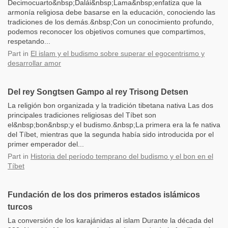
Decimocuarto&nbsp;Dalái&nbsp;Lama&nbsp;enfatiza que la
armonía religiosa debe basarse en la educación, conociendo las
tradiciones de los demás.&nbsp;Con un conocimiento profundo,
podemos reconocer los objetivos comunes que compartimos,
respetando...
Part
in
El islam y el budismo sobre superar el egocentrismo y
desarrollar amor
Del rey Songtsen Gampo al rey Trisong Detsen
La religión bon organizada y la tradición tibetana nativa Las dos
principales tradiciones religiosas del Tíbet son
el&nbsp;bon&nbsp;y el budismo.&nbsp;La primera era la fe nativa
del Tíbet, mientras que la segunda había sido introducida por el
primer emperador del...
Part
in
Historia del período temprano del budismo y el bon en el
Tíbet
Fundación de los dos primeros estados islámicos
turcos
La conversión de los karajánidas al islam Durante la década del