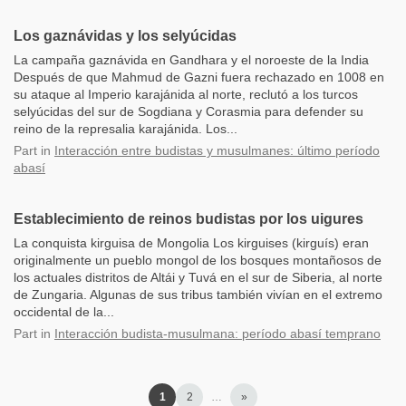
Los gaznávidas y los selyúcidas
La campaña gaznávida en Gandhara y el noroeste de la India
Después de que Mahmud de Gazni fuera rechazado en 1008 en
su ataque al Imperio karajánida al norte, reclutó a los turcos
selyúcidas del sur de Sogdiana y Corasmia para defender su
reino de la represalia karajánida. Los...
Part
in
Interacción entre budistas y musulmanes: último período
abasí
Establecimiento de reinos budistas por los uigures
La conquista kirguisa de Mongolia Los kirguises (kirguís) eran
originalmente un pueblo mongol de los bosques montañosos de
los actuales distritos de Altái y Tuvá en el sur de Siberia, al norte
de Zungaria. Algunas de sus tribus también vivían en el extremo
occidental de la...
Part
in
Interacción budista-musulmana: período abasí temprano
1
2
…
»