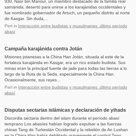
930, Nasr bin Mansur, un miembro destacado de la familia real
samánida, desertó para unirse a los karajánidas occidentales y
fue nombrado gobernador de Artuch, un pequeño distrito al norte
de Kasgar. Sin duda,...
Part
in
Interacción entre budistas y musulmanes: último período
abasí
Campaña karajánida contra Jotán
Misiones jotanesas a la China Han Jotán, situada al este de la
fortaleza karajánida en Kasgar, era un rico estado budista. Sus
minas eran la principal fuente de jade para todas las tierras a lo
largo de la Ruta de la Seda, especialmente la China Han.
Ocasionalmente, sus reyes...
Part
in
Interacción entre budistas y musulmanes: último período
abasí
Disputas sectarias islámicas y declaración de yihads
Discordia sectaria dentro del islam durante el período abasí
temprano Los abasíes habían logrado expulsar a las fuerzas
chinas Tang de Turkestán Occidental y la rebelión de An Lushan
en la China Han había debilitado gravemente el control Tang