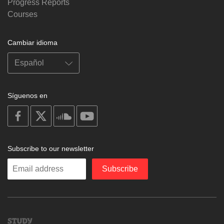
Progress Reports
Courses
Cambiar idioma
Síguenos en
on
on
on
on
facebook
X
soundcloud
youtube
Subscribe to our newsletter
Enter
Subscribe
your
email
Study