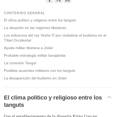
Share
Bookmark
on
CONTENIDO GENERAL
facebook
El clima político y religioso entre los tanguts
La situación en las regiones tibetanas
Los esfuerzos del rey Yeshe Ö por revitalizar el budismo en el
Tíbet Occidental
Ayuda militar tibetana a Jotán
Probable estrategia militar karajánida
La conexión Tangut
Posibles acuerdos militares con los tanguts
La desaparición del budismo en Jotán
El clima político y religioso entre los
tanguts
Con el establecimiento de la dinastía Kitán Liao en