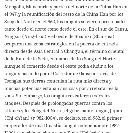
Mongolia, Manchuria y partes del norte de la China Han en
el 947, y la reunificación del resto de la China Han por los
Song del Norte en el 960, los tanguts se vieron presionados
tanto desde el norte como desde el este. En el sur de Gansu,
Ningxia (Ning-hsia) y el oeste de Shaanxi (Shan-hsi),
ocuparon una zona estratégica en la puerta de entrada
directa desde Asia Central a Chang'an, el término oriental
de la Ruta de la Seda, en manos de los Song del Norte.
Aunque el comercio desde el oeste podía eludir a los
tanguts pasando por el Corredor de Gansu a través de
Tsongka, sus tierras contenían la ruta más directa y
muchas potencias estaban ansiosas por arrebatarles la
zona. Sin embargo, los tanguts resistieron todos los
ataques. Después de prolongadas guerras contra los
kitanes y los Song del Norte, el gobernante tangut, Jiqian
(Chi-ch'ian) (r. 982-1004), se declaró, en el 982, el primer
emperador de una Dinastía Tangut independiente (982-
1226), conocida en chino como Xixia (Hsi-hsia) y en