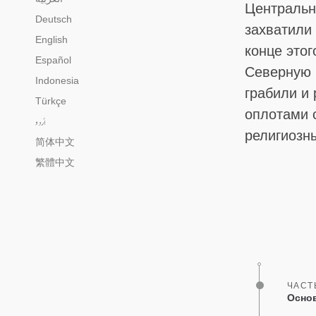
Центральн
Deutsch
захватили 
English
конце это
Español
Северную 
Indonesia
грабили и
Türkçe
оплотами 
اُردو
религиозн
简体中文
繁體中文
ЧАСТ
Основ