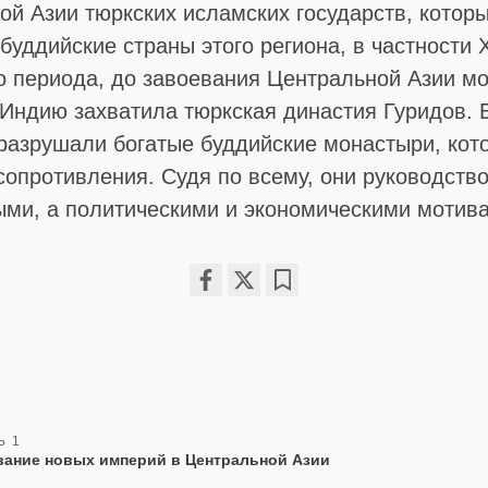
ой Азии тюркских исламских государств, котор
буддийские страны этого региона, в частности 
го периода, до завоевания Центральной Азии м
Индию захватила тюркская династия Гуридов. 
 разрушали богатые буддийские монастыри, кот
сопротивления. Судя по всему, они руководств
ыми, а политическими и экономическими мотив
Share
Bookmark
on
facebook
Ь 1
ание новых империй в Центральной Азии