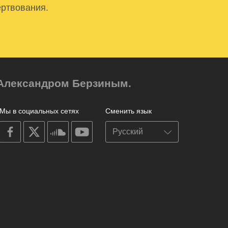
ертвования.
м Александром Берзиным.
Мы в социальных сетях
Сменить язык
on
on
on
on
facebook
X
soundcloud
youtube