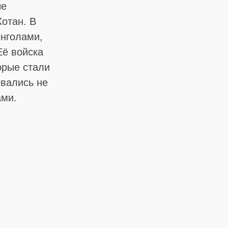
ые
Хотан. В
онголами,
Её войска
орые стали
овались не
ами.