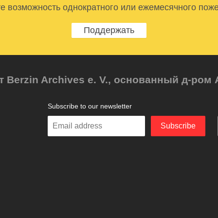
е возможность однократного или ежемесячного пож
Поддержать
т Berzin Archives e. V., основанный д-ро
Subscribe to our newsletter
Enter
Subscribe
your
email