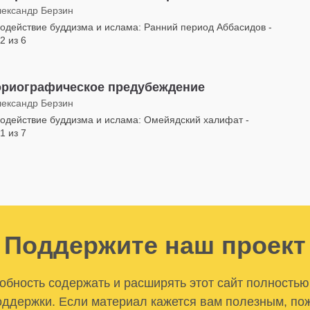
лександр Берзин
одействие буддизма и ислама: Ранний период Аббасидов -
2 из 6
ориографическое предубеждение
лександр Берзин
одействие буддизма и ислама: Омейядский халифат -
1 из 7
Поддержите наш проект
бность содержать и расширять этот сайт полностью
ддержки. Если материал кажется вам полезным, по