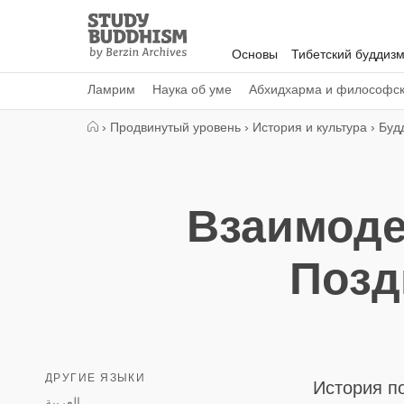
Close
Study
Buddhism
Основы
Тибетский буддиз
Home
Ламрим
Наука об уме
Абхидхарма и философс
›
Продвинутый уровень
›
История и культура
›
Буд
Взаимоде
Позд
ДРУГИЕ ЯЗЫКИ
История п
العربية