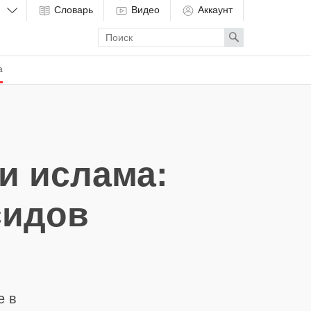
Словарь
Видео
Аккаунт
Enter
Search
search
term
а
и ислама:
сидов
е в