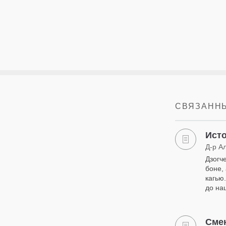
СВЯЗАННЫ
Исто
Д-р А
Дзогч
боне,
кагью.
до на
Сме