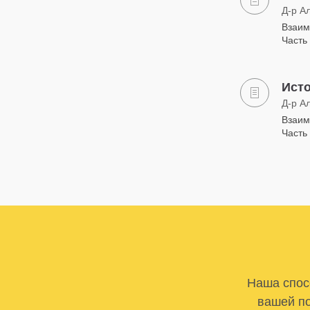
Д-р А
Взаим
Часть 
Ист
Д-р А
Взаим
Часть 
Наша спосо
вашей по