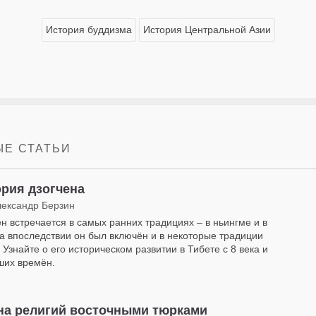
История буддизма
История Центральной Азии
Е СТАТЬИ
рия дзогчена
лександр Берзин
ен встречается в самых ранних традициях – в ньингме и в
 а впоследствии он был включён и в некоторые традиции
 Узнайте о его историческом развитии в Тибете с 8 века и
ших времён.
на религий восточными тюрками