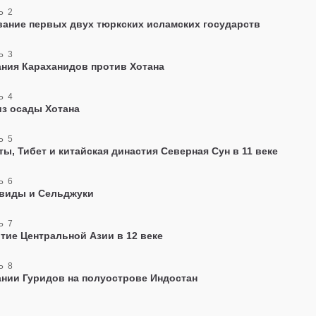
Ь 2
ание первых двух тюркских исламских государств
Ь 3
ния Караханидов против Хотана
Ь 4
з осады Хотана
Ь 5
ты, Тибет и китайская династия Северная Сун в 11 веке
Ь 6
евиды и Сельджуки
Ь 7
тие Центральной Азии в 12 веке
Ь 8
нии Гуридов на полуострове Индостан