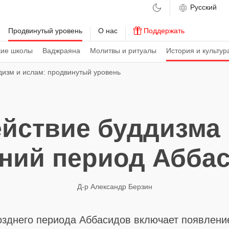
м
Продвинутый уровень
О нас
Поддержать
кие школы
Ваджраяна
Молитвы и ритуалы
История и культур
дизм и ислам: продвинутый уровень
йствие буддизма 
ний период Абба
Д-р Александр Берзин
озднего периода Аббасидов включает появлени