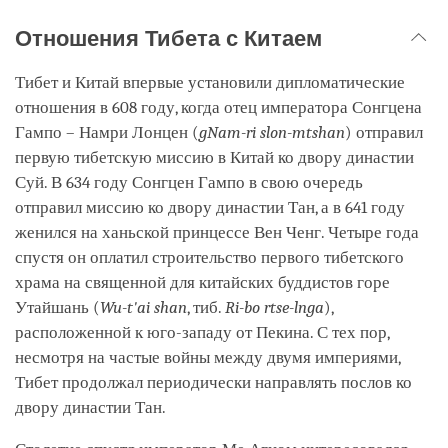
Отношения Тибета с Китаем
Тибет и Китай впервые установили дипломатические
отношения в 608 году, когда отец императора Сонгцена
Гампо – Намри Лонцен (
gNam-ri slon-mtshan
) отправил
первую тибетскую миссию в Китай ко двору династии
Суй. В 634 году Сонгцен Гампо в свою очередь
отправил миссию ко двору династии Тан, а в 641 году
женился на ханьской принцессе Вен Ченг. Четыре года
спустя он оплатил строительство первого тибетского
храма на священной для китайских буддистов горе
Утайшань (
Wu-t'ai shan
, тиб.
Ri-bo rtse-lnga
),
расположенной к юго-западу от Пекина. С тех пор,
несмотря на частые войны между двумя империями,
Тибет продолжал периодически направлять послов ко
двору династии Тан.