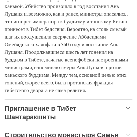
ханькой. Убийство произошло в год восстания Ань
Лушаня и, возможно, как и ранее, министры опасались,
что интерес императора к буддизму и танскому Китаю
принесет в Тибет бедствия. Вероятно, на столь смелый
шаг их воодушевили свержение Аббасидами
Омейядского халифата в 750 году и восстание Ань
Лушаня. Продолжавшиеся шесть лет гонения на
буддизм в Тибете, начатые ксенофобски настроенными
министрами, напоминают меры Ань Лушаня против
ханьского буддизма. Между тем, основной целью этих
гонений, скорее всего, была протанская фракция
тибетского двора, а не сама религия.
Приглашение в Тибет
Шантаракшиты
Строительство монастыря Самье