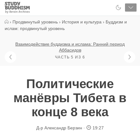
Close
Study
Buddhism
Home
›
Продвинутый уровень
›
История и культура
›
Буддизм и
ислам: продвинутый уровень
Взаимодействие буддизма и ислама: Ранний период
Аббасидов
ЧАСТЬ 5 ИЗ 6
Политические
манёвры Тибета в
конце 8 века
Д-р Александр Берзин
19:27