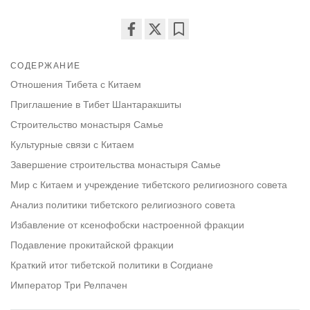
Share
Bookmark
on
СОДЕРЖАНИЕ
facebook
Отношения Тибета с Китаем
Приглашение в Тибет Шантаракшиты
Строительство монастыря Самье
Культурные связи с Китаем
Завершение строительства монастыря Самье
Мир с Китаем и учреждение тибетского религиозного совета
Анализ политики тибетского религиозного совета
Избавление от ксенофобски настроенной фракции
Подавление прокитайской фракции
Краткий итог тибетской политики в Согдиане
Император Три Релпачен