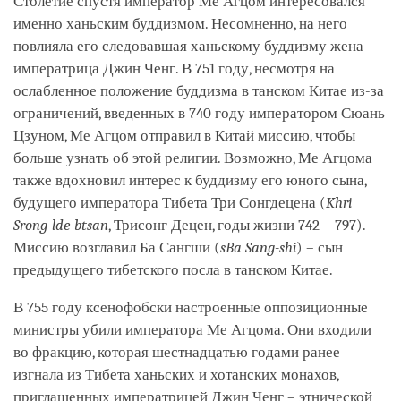
Столетие спустя император Ме Агцом интересовался
именно ханьским буддизмом. Несомненно, на него
повлияла его следовавшая ханьскому буддизму жена –
императрица Джин Ченг. В 751 году, несмотря на
ослабленное положение буддизма в танском Китае из-за
ограничений, введенных в 740 году императором Сюань
Цзуном, Ме Агцом отправил в Китай миссию, чтобы
больше узнать об этой религии. Возможно, Ме Агцома
также вдохновил интерес к буддизму его юного сына,
будущего императора Тибета Три Сонгдецена (
Khri
Srong-lde-btsan
, Трисонг Децен, годы жизни 742 – 797).
Миссию возглавил Ба Сангши (
sBa Sang-shi
) – сын
предыдущего тибетского посла в танском Китае.
В 755 году ксенофобски настроенные оппозиционные
министры убили императора Ме Агцома. Они входили
во фракцию, которая шестнадцатью годами ранее
изгнала из Тибета ханьских и хотанских монахов,
приглашенных императрицей Джин Ченг – этнической