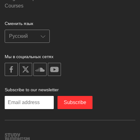
Courses
Сменить язык
Мы в социальных сетях
on
on
on
on
facebook
X
soundcloud
youtube
Subscribe to our newsletter
Enter
Subscribe
your
email
Study