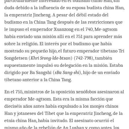
particularmente interesado en el budismo chino Han, sin
duda debido a la influencia de su esposa budista china Han,
la emperatriz Jincheng. A pesar del débil estado del
budismo en la China Tang después de las restricciones que
le impuso el emperador Xuanzong en el 740, Me-agtsom
había enviado una misión allí en el 751 para aprender más
sobre la religión. El interés por el budismo que había
mostrado su pequeño hijo, el futuro emperador tibetano Tri
Songdetsen (
Khri Srong-lde-btsan
) (742-798), también
supuestamente impulsó su delegación en la misión. Estaba
dirigido por Ba Sangshi (
sBa Sang-shi
), hijo de un enviado
tibetano anterior a la China Tang.
En el 755, ministros de la oposición xenófobos asesinaron al
emperador Me-agtsom. Esta era la misma facción que
dieciséis años antes había expulsado a los monjes chinos
Han y jotaneses del Tíbet que la emperatriz Jincheng, de la
etnia china Han, había invitado. El asesinato ocurrió el
mismo año de la rebelión de An Lushan y, como antes, los