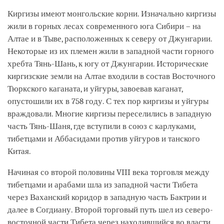
Киргизы имеют монгольские корни. Изначально киргизы
жили в горных лесах современного юга Сибири – на
Алтае и в Тыве, расположенных к северу от Джунгарии.
Некоторые из их племен жили в западной части горного
хребта Тянь-Шань, к югу от Джунгарии. Исторические
киргизские земли на Алтае входили в состав Восточного
Тюркского каганата, и уйгуры, завоевав каганат,
опустошили их в 758 году. С тех пор киргизы и уйгуры
враждовали. Многие киргизы переселились в западную
часть Тянь-Шаня, где вступили в союз с карлуками,
тибетцами и Аббасидами против уйгуров и танского
Китая.
Начиная со второй половины VIII века торговля между
тибетцами и арабами шла из западной части Тибета
через Ваханский коридор в западную часть Бактрии и
далее в Согдиану. Второй торговый путь шел из северо-
восточной части Тибета через находившийся во власти