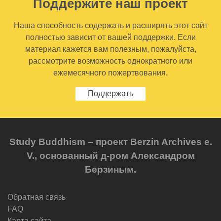
Поддержите наш проект
Наша способность содержать и расширять этот сайт
полностью зависит от вашей поддержки. Если
материал кажется вам полезным, пожалуйста,
рассмотрите возможность однократного или
ежемесячного пожертвования.
Поддержать
Study Buddhism – проект Berzin Archives e.
V., основанный д-ром Александром
Берзиным.
Обратная связь
FAQ
Карта сайта