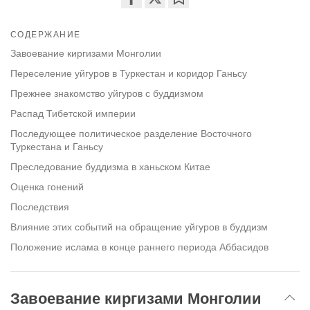
Share
Bookmark
on
СОДЕРЖАНИЕ
facebook
Завоевание киргизами Монголии
Переселение уйгуров в Туркестан и коридор Ганьсу
Прежнее знакомство уйгуров с буддизмом
Распад Тибетской империи
Последующее политическое разделение Восточного
Туркестана и Ганьсу
Преследование буддизма в ханьском Китае
Оценка гонений
Последствия
Влияние этих событий на обращение уйгуров в буддизм
Положение ислама в конце раннего периода Аббасидов
Завоевание киргизами Монголии