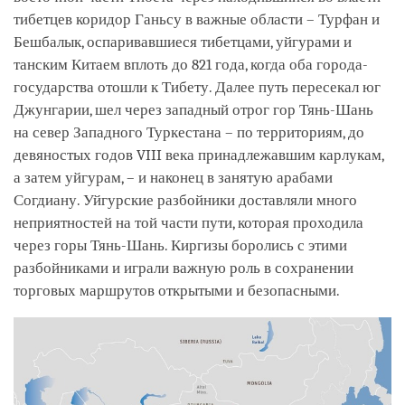
тибетцев коридор Ганьсу в важные области – Турфан и
Бешбалык, оспаривавшиеся тибетцами, уйгурами и
танским Китаем вплоть до 821 года, когда оба города-
государства отошли к Тибету. Далее путь пересекал юг
Джунгарии, шел через западный отрог гор Тянь-Шань
на север Западного Туркестана – по территориям, до
девяностых годов VIII века принадлежавшим карлукам,
а затем уйгурам, – и наконец в занятую арабами
Согдиану. Уйгурские разбойники доставляли много
неприятностей на той части пути, которая проходила
через горы Тянь-Шань. Киргизы боролись с этими
разбойниками и играли важную роль в сохранении
торговых маршрутов открытыми и безопасными.