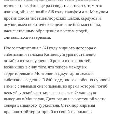
путешествие. Это еще раз свидетельствует о том, что
джихад, объявленный в 815 году халифом аль-Мамуном
против союза тибетцев, тюркских шахов, карлуков и
огузов, имел политические цели и не был массовым,
насильственным обращением в ислам людей,
считавшихся неверными.
После подписания в 821 году мирного договора с
тибетцами и танским Китаем, уйгуры постепенно
ослабли из-за внутренней розни и сложностей,
возникших в силу того, что теперь между их
территориями в Монголии и Джунгарии лежали
тибетские владения. В 840 году, после особенно суровой
зимы с сильными снегопадами, во время которой погиб
весь уйгурский скот, киргизы свергли Орхонскую
империю в Монголии, Джунгарии и в восточной части
севера Западного Туркестана. С тех пор киргизы
правили этой территорией из своей твердыни в