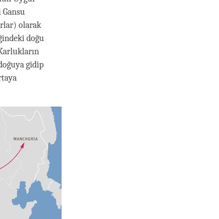
i Gansu
rlar) olarak
iğindeki doğu
Karlukların
 doğuya gidip
rtaya