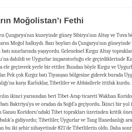
Share
Bookmark
on
facebook
arın Moğolistan’ı Fethi
sen Çungarya’nın kuzeyinde güney Sibirya’nın Altay ve Tuva b
arın Moğol halkıydı. Bazı boyları da Çungarya’nın güneyinde
n batı sınırlarında yaşıyordu. Geleneksel Kırgız Altay toprakl
’na dahildi ve Uygurlar imparatorluğu ele geçirdiklerinde Kı
a ele geçirerek yerle bir ettiler. Bundan böyle Kırgız ve Uygu
ar. Pek çok Kırgız batı Tiyanşan bölgesine giderek burada Uy
ğı’na karşı Karluklar, Tibetliler ve Abbâsîlerle ittifak kurdu.
yılın ikinci yarısından beri Tibet-Arap ticareti Wakhan Korid
 batı Baktriya’ya ve oradan da Soğd’a geçiyordu. İkinci bir yol
n Gansu Koridoru’ndaki Tibet toprakları üzerinden kritik ön
balık’a gidiyordu; Tibetliler, Uygurlar ve Tang Hanedanlığı ar
n bu iki şehir nihayetinde 821’de Tibetlilerin oldu. Daha sonr