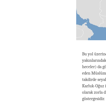
Bu yol üzerin
yakınlarındak
heceler) da gö
eden Müslüman
takdirde seya
Karluk-Oğuz it
olarak zorla 
göstergesidir.