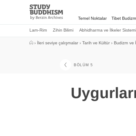
Close
Study
Buddhism
Temel Noktalar
Tibet Budizm
Home
Lam-Rim
Zihin Bilimi
Abhidharma ve İlkeler Sistem
›
İleri seviye çalışmalar
›
Tarih ve Kültür
›
Budizm ve İ
BÖLÜM 5
Uygurları