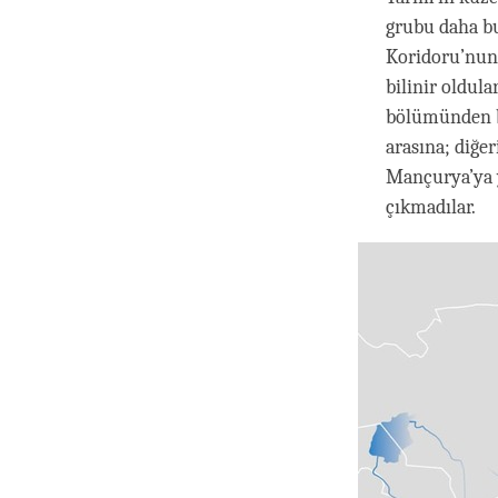
grubu daha b
Koridoru’nun 
bilinir oldul
bölümünden ba
arasına; diğer
Mançurya’ya y
çıkmadılar.