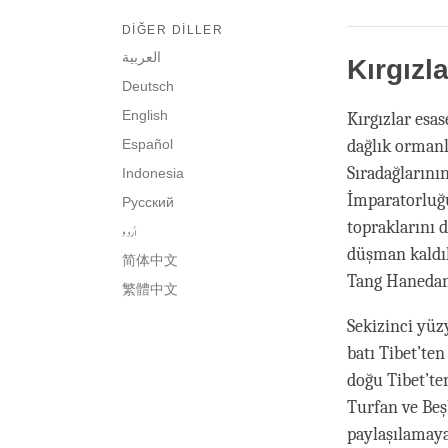
DIĞER DILLER
العربية
Kırgızl
Deutsch
English
Kırgızlar esa
Español
dağlık ormanl
Sıradağlarını
Indonesia
İmparatorluğu
Русский
topraklarını d
اُردو
düşman kaldıl
简体中文
Tang Hanedanlı
繁體中文
Sekizinci yüz
batı Tibet’ten
doğu Tibet’te
Turfan ve Beş
paylaşılamaya