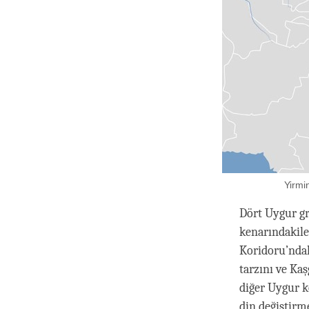
Yirmi
Dört Uygur gr
kenarındakil
Koridoru’ndak
tarzını ve Ka
diğer Uygur k
din değiştirm