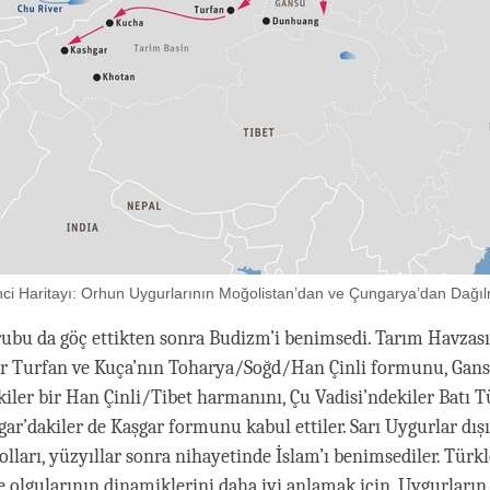
nci Haritayı: Orhun Uygurlarının Moğolistan’dan ve Çungarya’dan Dağıl
ubu da göç ettikten sonra Budizm’i benimsedi. Tarım Havzas
er Turfan ve Kuça’nın Toharya/Soğd/Han Çinli formunu, Gan
iler bir Han Çinli/Tibet harmanını, Çu Vadisi’ndekiler Batı T
şgar’dakiler de Kaşgar formunu kabul ettiler. Sarı Uygurlar dı
olları, yüzyıllar sonra nihayetinde İslam’ı benimsediler. Türk
e olgularının dinamiklerini daha iyi anlamak için, Uygurların