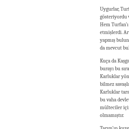
Uygurlar, Tur
gösteriyordu 
Hem Turfan’ı 
etmişlerdi. Ar
yapmış bulunu
da mevcut bu
Kuça da Kaşga
burayı bu sır
Karluklar yön
bilmez savaşla
Karluklar tara
bu vaha devle
mülteciler iç
olmamıştır.
Tarım’ın kuz