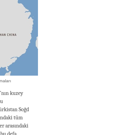
maları
ı’nın kuzey
su
ürkistan Soğd
şındaki tüm
ler arasındaki
 bu defa