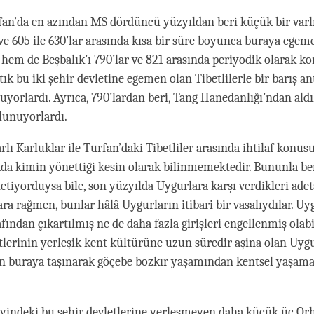
fan’da en azından MS dördüncü yüzyıldan beri küçük bir varl
ve 605 ile 630’lar arasında kısa bir süre boyunca buraya egem
hem de Beşbalık’ı 790’lar ve 821 arasında periyodik olarak ko
tık bu iki şehir devletine egemen olan Tibetlilerle bir barış a
yorlardı. Ayrıca, 790’lardan beri, Tang Hanedanlığı’ndan aldı
lunuyorlardı.
rlı Karluklar ile Turfan’daki Tibetliler arasında ihtilaf konus
ada kimin yönettiği kesin olarak bilinmemektedir. Bununla be
etiyorduysa bile, son yüzyılda Uygurlara karşı verdikleri ade
ra rağmen, bunlar hâlâ Uygurların itibari bir vasalıydılar. Uy
fından çıkartılmış ne de daha fazla girişleri engellenmiş olabil
tlerinin yerleşik kent kültürüne uzun süredir aşina olan Uyg
in buraya taşınarak göçebe bozkır yaşamından kentsel yaşam
eyindeki bu şehir devletlerine yerleşmeyen daha küçük üç O