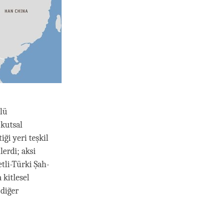
ölü
kutsal
iği yeri teşkil
erdi; aksi
tli-Türki Şah-
 kitlesel
 diğer