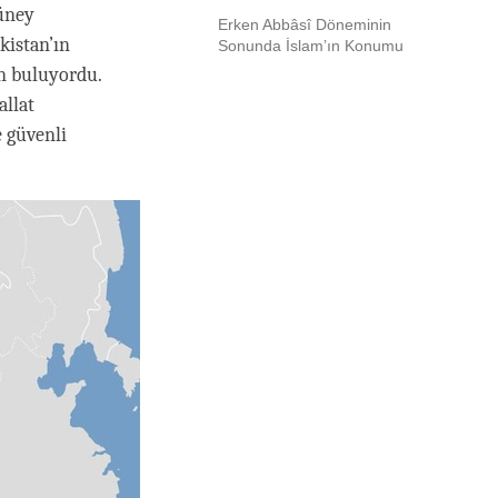
güney
Erken Abbâsî Döneminin
kistan’ın
Sonunda İslam’ın Konumu
n buluyordu.
allat
e güvenli