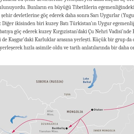
ulunuyordu. Bunların en büyüğü Tibetlilerin egemenliğindek
şehir devletlerine göç ederek daha sonra Sarı Uygurlar (Yugu
ar. Diğer ikisinden biri kuzey Batı Türkistan’ın Uygur egemenl
tıya göç ederek kuzey Kırgızistan’daki Çu Nehri Vadisi’nde 
i de Kaşgar’daki Karluklar arasına yerleşti. Küçük bir grup da
erleşerek hızla asimile oldu ve tarih anlatılarında bir daha o