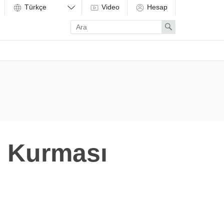
Video
Hesap
Enter
Search
search
term
rı Kurması