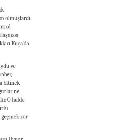
ık
en olmuşlardı.
ntrol
ntlaşması
kları Kuça’da
uydu ve
raber,
ta bitmek
gurlar ne
ir. O halde,
urlu
a geçmek zor
rhun Uygur