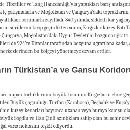
’de Tibetliler ve Tang Hanedanlığı’yla yaptıkları barış antlaş
 iç çatışmalarla ve Moğolistan ve Çangurya’daki topraklarını
ayattıkları sorunlarla zayıfladı. 840 yılında, şiddetli kar yağışı
arın sürülerini kırıp geçirdikten sonra, Kırgızlar kuzey Batı T
e Çungarya, Moğolistan’daki Uygur Devleti’ni bozguna uğrattı.
dileri de 924’te Kitanlar tarafından bozguna uğratılana kadar, 
merkezlerinden bu bölgeyi yönetmeye devam ettiler.
rın Türkistan’a ve Gansu Koridor
rı, imparatorluklarının büyük kısmının Kırgızların eline ge
tiler. Büyük çoğunluğu Turfan (Karahoca), Beşbalık ve Kuça’ya 
ı’nın kuzey kenarları boyunca uzanan veya buraya komşu ol
büyük Soğdlu ve Han Çinli azınlıklara sahip olan bu şehir devl
ğal varış noktasını teşkil ediyordu.