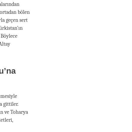
malarından
 ortadan bölen
yla geçen sert
ürkistan’ın
 Böylece
Altay
u’na
çmesiyle
gittiler.
an ve Toharya
etleri,