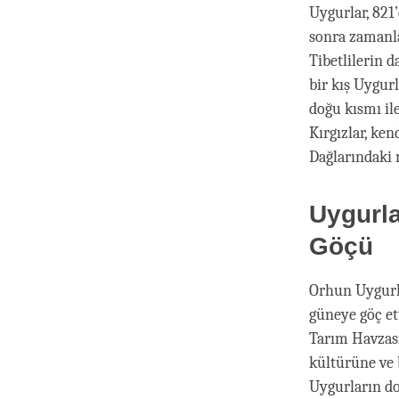
Uygurlar, 821
sonra zamanla
Tibetlilerin d
bir kış Uygurl
doğu kısmı il
Kırgızlar, ken
Dağlarındaki 
Uygurla
Göçü
Orhun Uygurla
güneye göç et
Tarım Havzas
kültürüne ve 
Uygurların do