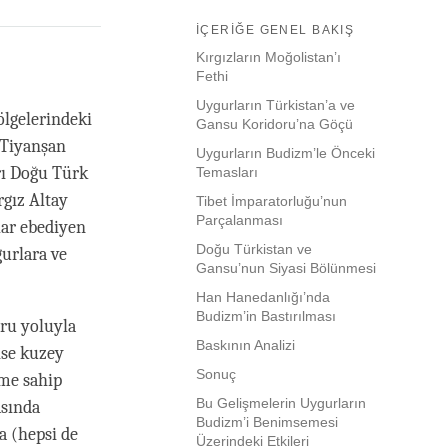
İÇERIĞE GENEL BAKIŞ
Kırgızların Moğolistan’ı
Fethi
Uygurların Türkistan’a ve
ölgelerindeki
Gansu Koridoru’na Göçü
 Tiyanşan
Uygurların Budizm’le Önceki
arı Doğu Türk
Temasları
rgız Altay
Tibet İmparatorluğu’nun
Parçalanması
rlar ebediyen
Doğu Türkistan ve
gurlara ve
Gansu’nun Siyasi Bölünmesi
Han Hanedanlığı’nda
Budizm’in Bastırılması
oru yoluyla
Baskının Analizi
 ise kuzey
Sonuç
eme sahip
Bu Gelişmelerin Uygurların
asında
Budizm’i Benimsemesi
a (hepsi de
Üzerindeki Etkileri