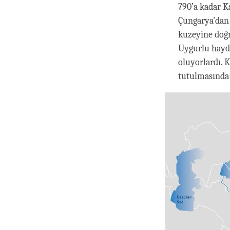
790’a kadar K
Çungarya’dan 
kuzeyine doğr
Uygurlu haydu
oluyorlardı. 
tutulmasında 