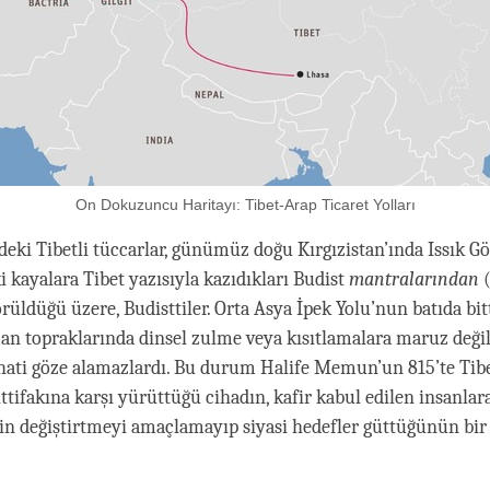
On Dokuzuncu Haritayı: Tibet-Arap Ticaret Yolları
deki Tibetli tüccarlar, günümüz doğu Kırgızistan’ında Issık G
i kayalara Tibet yazısıyla kazıdıkları Budist
mantralarından
(
rüldüğü üzere, Budisttiler. Orta Asya İpek Yolu’nun batıda bitt
 topraklarında dinsel zulme veya kısıtlamalara maruz değill
hati göze alamazlardı. Bu durum Halife Memun’un 815’te Tibe
tifakına karşı yürüttüğü cihadın, kafir kabul edilen insanlara
din değiştirtmeyi amaçlamayıp siyasi hedefler güttüğünün bir