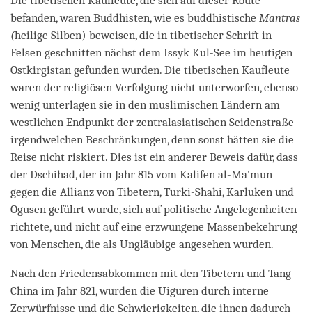
Die tibetischen Kaufleute, die sich auf dieser Route
befanden, waren Buddhisten, wie es buddhistische
Mantras
(
heilige Silben) beweisen, die in tibetischer Schrift in
Felsen geschnitten nächst dem Issyk Kul-See im heutigen
Ostkirgistan gefunden wurden. Die tibetischen Kaufleute
waren der religiösen Verfolgung nicht unterworfen, ebenso
wenig unterlagen sie in den muslimischen Ländern am
westlichen Endpunkt der zentralasiatischen Seidenstraße
irgendwelchen Beschränkungen, denn sonst hätten sie die
Reise nicht riskiert. Dies ist ein anderer Beweis dafür, dass
der Dschihad, der im Jahr 815 vom Kalifen al-Ma'mun
gegen die Allianz von Tibetern, Turki-Shahi, Karluken und
Ogusen geführt wurde, sich auf politische Angelegenheiten
richtete, und nicht auf eine erzwungene Massenbekehrung
von Menschen, die als Ungläubige angesehen wurden.
Nach den Friedensabkommen mit den Tibetern und Tang-
China im Jahr 821, wurden die Uiguren durch interne
Zerwürfnisse und die Schwierigkeiten, die ihnen dadurch