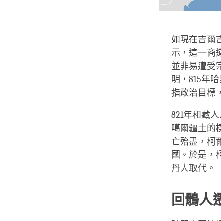
如現在吉爾
示，這一商
並非易遭受
明，815年哈
指政治目標
821年和
噶爾疆土的
亡殆盡，柯
國。於是，
丹人取代。
回鶻人