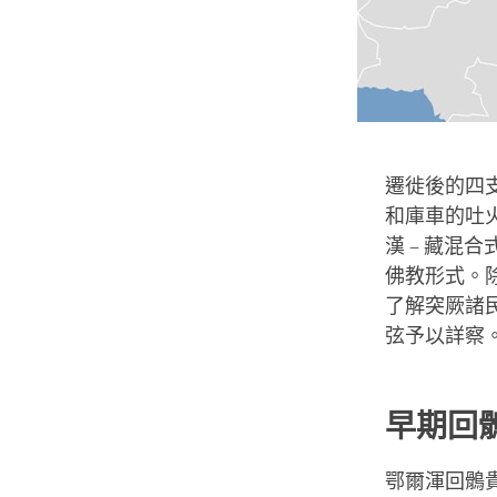
遷徙後的四
和庫車的吐火
漢 – 藏混
佛教形式。
了解突厥諸
弦予以詳察
早期回
鄂爾渾回鶻