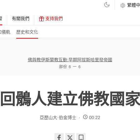
習
有關我們
支持我們
和儀軌
歷史和文化
佛與教伊斯蘭教互動:早期阿拔斯哈里發帝國
部份 6 一 6
回鶻人建立佛教國
亞歷山大·伯金博士
00:22