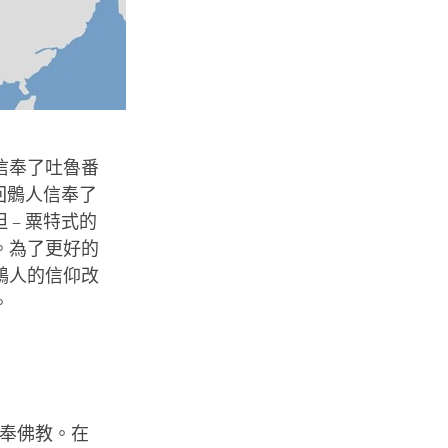
信奉了吐魯番
的回鶻人信奉了
 – 粟特式的
。為了更好的
鶻人的信仰改
。
信奉佛教。在