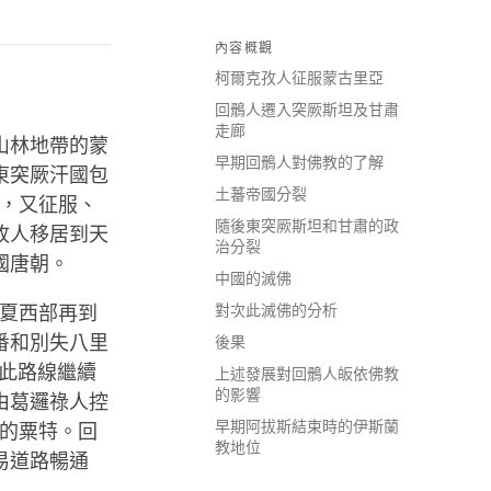
內容概觀
柯爾克孜人征服蒙古里亞
回鶻人遷入突厥斯坦及甘肅
走廊
山林地帶的蒙
早期回鶻人對佛教的了解
東突厥汗國包
土蕃帝國分裂
後，又征服、
隨後東突厥斯坦和甘肅的政
孜人移居到天
治分裂
國唐朝。
中國的滅佛
對次此滅佛的分析
大夏西部再到
番和別失八里
後果
。此路線繼續
上述發展對回鶻人皈依佛教
的影響
由葛邏祿人控
早期阿拔斯結束時的伊斯蘭
制的粟特。回
教地位
易道路暢通