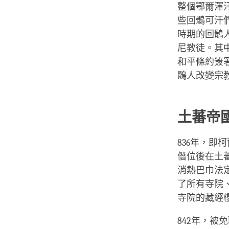
整個鄂爾渾
些回鶻可汗
時期的回鶻
尼教徒。其
和平條約簽
鶻人改變宗
土蕃帝
836年，
僭位後在土
消熱巴巾法
了所有寺院
寺院的藏經
842年，