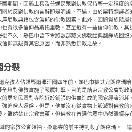
汗國期間，回鶻士兵及普通民眾對佛教保持著一定程度的
們關於反對佛教的言辭即是明證。不過，由於粟特翻譯者
人摩尼教典籍包含濃郁的佛教因素。此外，回鶻貴族階層
中也有很多信仰聶斯托里教。甚至還有一些信仰佛教，其證
署後不久，熱巴巾曾下令將數部藏文佛教經典翻譯成回鶻
教信仰無疑有其它原因，而非熟悉佛教之故。
國分裂
即柯爾克孜人佔領鄂爾渾汗國四年前，熱巴巾被其兄朗達瑪
蕃全境對佛教實施了嚴厲打擊。目的是結束宗教公會對政
定的更多民眾對寺院近於鋪張的供奉造成的國家經濟消耗
、強迫僧人還俗。但是，他並沒有從實物上毀滅對佛教的
樓。雖然禁止宗教書籍，但佛教在普通信眾中仍然繼續存
被免職的宗教公會領袖、桑耶寺的前主持刺殺了朗達瑪。一