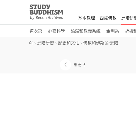
Close
Study
Buddhism
基本教理
西藏佛教
進階研
Home
道次第
心靈科學
論藏和教義系統
金剛乘
祈禱
›
進階研習
›
歷史和文化
›
佛教和伊斯蘭:進階
部份 5