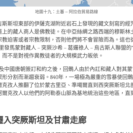
地圖十九：土蕃 – 阿拉伯貿易路線
吉斯斯坦東部的伊薩克湖附近岩石上發現的藏文刻寫的經
道上的藏人商人是佛教徒。在中亞絲綢之路西端的穆斯林
宗教迫害或者宗教限制，否則他們將不會冒險而為。這也
里發馬蒙對藏人 – 突厥沙希 – 葛邏祿人 – 烏古斯人聯盟的
，而不是對視作異教徒者的大規模武力皈依。
藏人及中國唐朝簽訂和約之後，回鶻人由於內訌和藏人對其
楔形分割而漸趨衰弱。840年，一場極為嚴重的雪暴使回
爾克孜人推翻了位於蒙古里亞、準噶爾直到西突厥斯坦北
柯爾克孜人以他們的阿勒泰山脈為基地統治這些地區，直到
遷入突厥斯坦及甘肅走廊