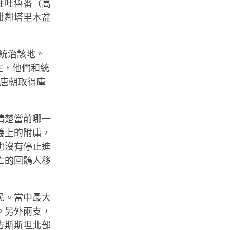
往吐魯番（高
毗鄰塔里木盆
暫統治該地。
在，他們和統
國唐朝取得庫
清楚當前哪一
義上的附庸，
也沒有停止進
亡的回鶻人移
民。當中最大
。另外兩支，
吉斯斯坦北部