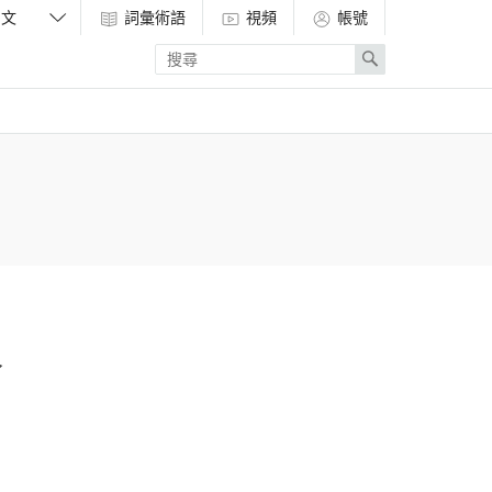
詞彙術語
視頻
帳號
Enter
Search
search
term
家