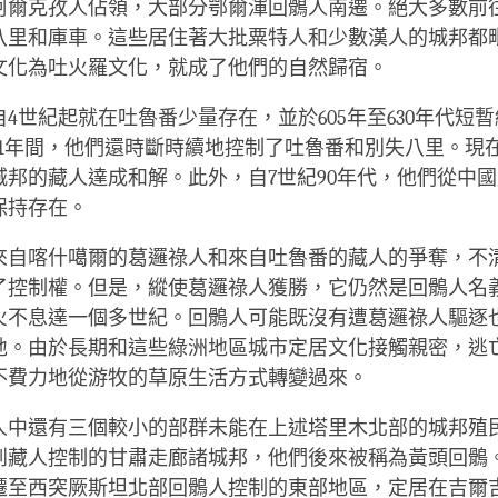
柯爾克孜人佔領，大部分鄂爾渾回鶻人南遷。絕大多數前
八里和庫車。這些居住著大批粟特人和少數漢人的城邦都
文化為吐火羅文化，就成了他們的自然歸宿。
4世紀起就在吐魯番少量存在，並於605年至630年代短
821年間，他們還時斷時續地控制了吐魯番和別失八里。現
城邦的藏人達成和解。此外，自7世紀90年代，他們從中
保持存在。
來自喀什噶爾的葛邏祿人和來自吐魯番的藏人的爭奪，不
了控制權。但是，縱使葛邏祿人獲勝，它仍然是回鶻人名
火不息達一個多世紀。回鶻人可能既沒有遭葛邏祿人驅逐
地。由於長期和這些綠洲地區城市定居文化接觸親密，逃
不費力地從游牧的草原生活方式轉變過來。
人中還有三個較小的部群未能在上述塔里木北部的城邦殖
到藏人控制的甘肅走廊諸城邦，他們後來被稱為黃頭回鶻
遷至西突厥斯坦北部回鶻人控制的東部地區，定居在吉爾