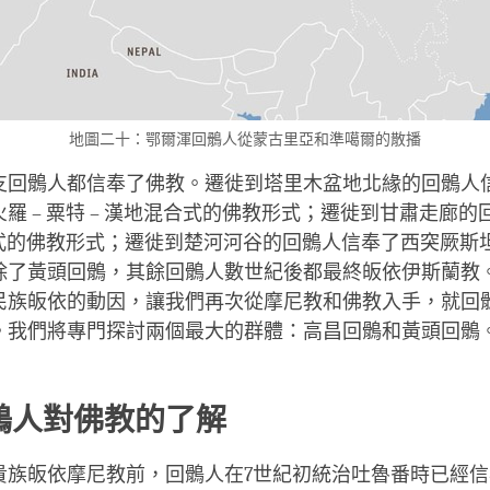
地圖二十：鄂爾渾回鶻人從蒙古里亞和準噶爾的散播
支回鶻人都信奉了佛教。遷徙到塔里木盆地北緣的回鶻人
羅 – 粟特 – 漢地混合式的佛教形式；遷徙到甘肅走廊
合式的佛教形式；遷徙到楚河河谷的回鶻人信奉了西突厥斯坦
除了黃頭回鶻，其餘回鶻人數世紀後都最終皈依伊斯蘭教
民族皈依的動因，讓我們再次從摩尼教和佛教入手，就回
。我們將專門探討兩個最大的群體：高昌回鶻和黃頭回鶻
鶻人對佛教的了解
貴族皈依摩尼教前，回鶻人在7世紀初統治吐魯番時已經