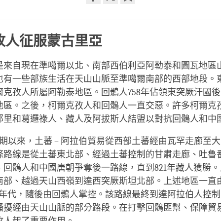
Share
Bookmark
on
facebook
孜人征服蒙古里亞
是來自現在準噶爾以北、南部西伯利亞阿勒泰和圖瓦地區
也有一些部族生活在天山山脈至準噶爾南部的西部地段。
爾克孜人所屬阿勒泰地區。回鶻人758年佔領東突厥汗國
地區。之後，柯爾克孜人和回鶻人一直交惡。許多柯爾克
那里和葛邏祿人、藏人及阿拔斯人結盟以對抗回鶻人和中
期以來，土蕃 – 阿拉伯貿易從西部土蕃經由瓦罕走廊至
條路線是從土蕃東北部、經過土蕃控制的甘肅走廊、吐魯
、回鶻人和中國唐朝爭奪後一路線，直到821年藏人獲勝
南部、越過天山西嶺到達西突厥斯坦北部。上述地區一直
90年代，隨後由回鶻人掌控。該路線最終到達阿拉伯人控
騷擾經由天山山脈的部分路段。在打擊回鶻匪幫、保障貿