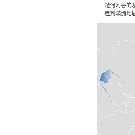
楚河河谷的
遷到滿洲地