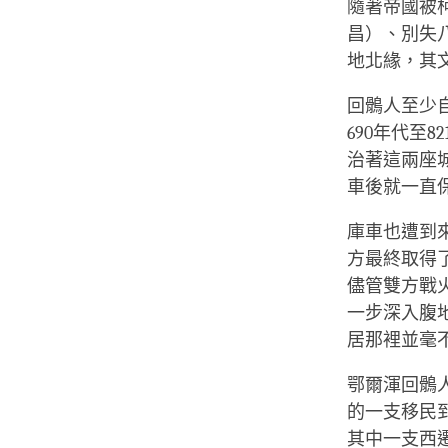
隨著帝國被
昌）、別失
地北緣，其
回鶻人至少自
690年代至
治著這兩座
車後就一直
庫車也遭到
方最終取得
儘管雙方戰
一步深入腹
居那裡並毫
鄂爾渾回鶻
的一支移民
其中一支西