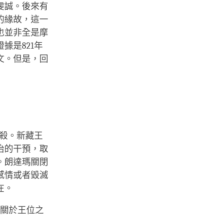
虔誠。後來有
的緣故，這一
也並非全是摩
據是821年
文。但是，回
暗殺。新藏王
治的干預，取
。朗達瑪關閉
感情或者毀滅
在。
場關於王位之