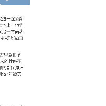
咒這一證據顯
土地上，他們
從另一方面表
“聖戰”運動直
蒙古里亞和準
鶻人的牲畜死
部的鄂爾渾汗
924年被契