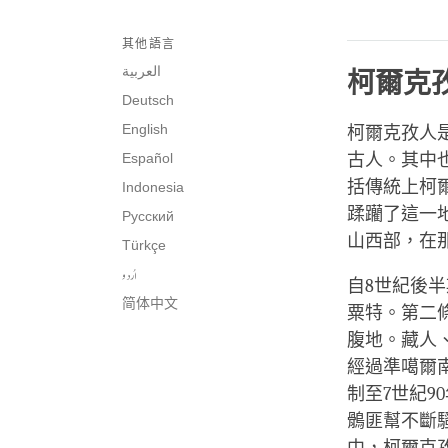
其他語言
العربية
柯爾克
Deutsch
English
柯爾克孜人
Español
古人。其中
括傳統上柯
Indonesia
蹂躪了這一
Русский
山西部，在
Türkçe
اُردو
自8世紀後半
简体中文
粟特。第二
腹地。藏人
經過準噶爾
制至7世紀
鶻匪幫不斷