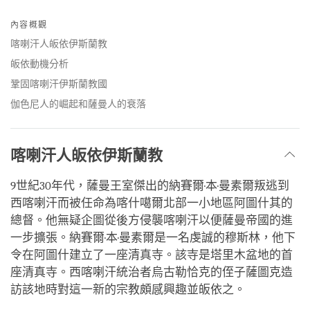
Share
Bookmark
on
內容概觀
facebook
喀喇汗人皈依伊斯蘭教
皈依動機分析
鞏固喀喇汗伊斯蘭教國
伽色尼人的崛起和薩曼人的衰落
喀喇汗人皈依伊斯蘭教
9世紀30年代，薩曼王室傑出的納賽爾·本·曼素爾叛逃到
西喀喇汗而被任命為喀什噶爾北部一小地區阿圖什其的
總督。他無疑企圖從後方侵襲喀喇汗以便薩曼帝國的進
一步擴張。納賽爾·本·曼素爾是一名虔誠的穆斯林，他下
令在阿圖什建立了一座清真寺。該寺是塔里木盆地的首
座清真寺。西喀喇汗統治者烏古勒恰克的侄子薩圖克造
訪該地時對這一新的宗教頗感興趣並皈依之。