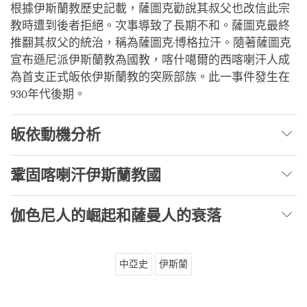
根據伊斯蘭教歷史記載，薩圖克勸說其叔父也改信此宗
教時遭到後者拒絕。次事導致了長期不和。薩圖克最終
推翻其叔父的統治，稱為薩圖克·博格拉汗。隨著薩圖克
宣布遜尼派伊斯蘭教為國教，喀什噶爾的西喀喇汗人成
為首支正式皈依伊斯蘭教的突厥部族。此一事件發生在
930年代後期。
皈依動機分析
鞏固喀喇汗伊斯蘭教國
伽色尼人的崛起和薩曼人的衰落
中亞史
伊斯蘭