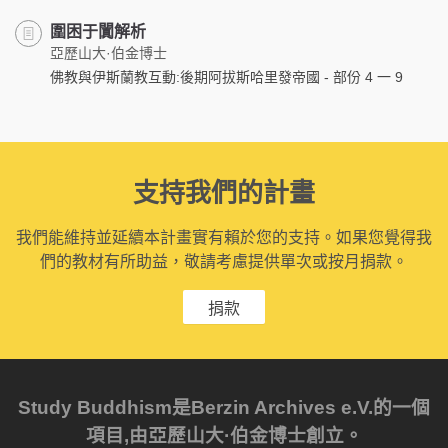
圍困于闐解析
亞歷山大·伯金博士
佛教與伊斯蘭教互動:後期阿拔斯哈里發帝國 - 部份 4 一 9
支持我們的計畫
我們能維持並延續本計畫實有賴於您的支持。如果您覺得我
們的教材有所助益，敬請考慮提供單次或按月捐款。
捐款
Study Buddhism是Berzin Archives e.V.的一個
項目,由亞歷山大·伯金博士創立。