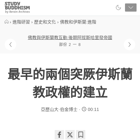
Close
Study
Buddhism
Home
›
進階研習
›
歷史和文化
›
佛教和伊斯蘭:進階
佛教與伊斯蘭教互動:後期阿拔斯哈里發帝國
部份 2 一 8
最早的兩個突厥伊斯蘭
教政權的建立
亞歷山大·伯金博士
00:11