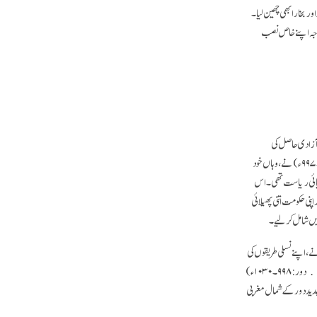
اور بخارا بھی چھین لیا۔
توجہ اپنے خاص نصب
 آزادی حاصل کی
تھی، ۹۶۲ء میں موجودہ دور کے جنوب مشرقی افغانستان کے غزنہ میں اپنے مالکوں سے اقتدار چھین لیا۔ اس کے داماد سبکتگین ﴿دور:۹۷۶۔۹۹۷ء) نے، وہاں خود
سری ترکیائی ریاست تھی۔ اس
گایا اور اپنی حکومت اتنی پھیلائی
یں شامل کر لیے۔
 غلام فوجیوں نے، اپنے نسلی طریقوں کی
ترجیح کے مطابق غزنویوں اور قاراخانیوں کو انہیں ﴿سامانیوں کو﴾ معزول کرنے میں مدد دی۔ سبکتگین کے بیٹے اور جانشین، محمود غزنوی ﴿دور: ۹۹۸۔۱۰۳۰ء)
و جدید دور کے شمال مغربی