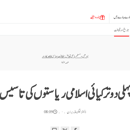
ارے بارے میں
چندہ دیجئیے
تاریخ اور ثقافت
بودھی-مسلم باہمی تعامل: خلافتِ عباسی کا بعد کا دور
حصہ ۲ / ۸
ہلی دو ترکیائی اسلامی ریاستوں کی تاسیس
ڈاکٹر الیگزینڈر برزن
08:09