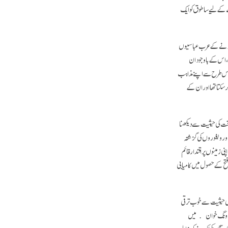
نے کے لیے ساطوق کو ایک
تی کرنے کے عرب عباسیوں
 اس کے باوجود ان
ے اس طرح سے اپنے مذاہب
رسکتا تھا اور ان کے
طاقت کی حیثیت سے دیکھنا
اور ویغوروں کی گزشتہ
مینوں پر اقتدار قائم
تح کے حصول میں کامیابی
ی حیثیت سے خوب ترقی
 ﴿دونگ خوان﴾ میں