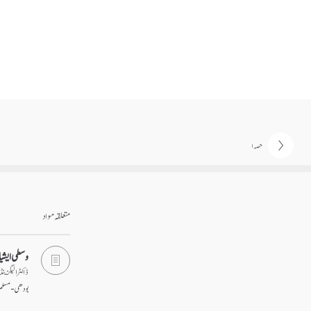
حصہ ۱
متعلقہ مواد
وسطی ایشیا 
ڈاکٹر الیگزین
بودھی-مسلم باہم