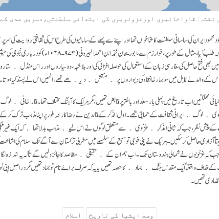
نقشہ: قاراخانیوں اور‌غزونویوں کی ابتدائی سلطنتں،دسویں صدی کے
حمود ایران کی ساسانی سلطنت کا ثنا خواں تھا اور اپنے سے پہلے کے سامانیوں کی طرح اس کی ثقافتی روایت کی سرپر
فارسی علما اور اہل قلم کو غزنہ طلب کیا، مثال کے طور پر، خوارزم سے، ابوریحان محمد 
ہیں بھی فتح حاصل کی، فارسی زبان کے استعمال کی حوصلہ افزائی کی اور بلاشبہ، وہ سیاروں اور راس منڈل ﴿س
و اس کے والد نے کابل میں سوبہار خانقاہ کی دیواروں پر ﴿منقش﴾ دیکھے تھے، انہیں اس نے پسند کیا ہوتا۔
یائی مملکتیں اب تاریخ میں پہلی بار سغد اور باختر پر قابض تھیں، مگر ہر ایک کا آہنگ مختلف تھا۔ قاراخانی 
نوی ﴿لوگ﴾ ایرانی ثقافت کے حمایتی تھے۔ اول الذکر کے قائدین نے رضاکارانہ طور پر اپنا مذہب ترک کرکے اسلام
ے کے پیش نظر، جب کہ ثانی الذکر ﴿غزنوی﴾ سے متعلق لوگوں نے اس لیے ﴿مذہب بدلا تھا﴾ کہ ایک غیر ملک
تاً آزادی حاصل کرسکیں۔ ہر ایک نے اپنی فوجی توسیع کے سلسلے میں مغربی ترکستان سے آگے تک اسلام کی اشاعت 
کہ غزنویوں نے شمالی ہندوستان تک۔ اب ہم ان کے ﴿حقیقی﴾ مقاصد کا جائزہ لیں گے تا کہ یہ اندازہ لگایا جا
خلاف واقعتاً ایک مقدس جنگ ﴿جہاد﴾ کا حصہ تھیں یا یہ کہ صرف برائے نام تو جہاد تھیں مگر دراصل اپنی نو
اقتصادی تھیں۔
وسط ایشیا کی تاریخ
اسلام