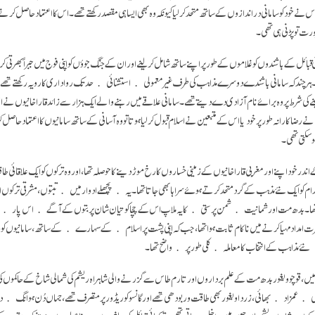
 نے خود کو سامانی دراندازوں کے ساتھ متحد کرلیا کیونکہ وہ بھی ایسا ہی مقصد رکھتے تھے۔ اس کا اعتماد حاصل کر
رت تو پڑنی ہی تھی۔
ئی قبائل کے باشندوں کو غلاموں کے طور پر اپنے ساتھ شامل کر لینے اور ان کے جنگ جوؤں کو اپنی فوج میں جبراً بھر
۔ ہر چند کہ سامانی باشندے دوسرے مذاہب کی طرف غیرمعمولی ﴿استشنائی﴾ حد تک رواداری کا رویہ رکھتے تھے،
لینے کی شرط پر وہ برائے نام آزادی دے دیتے تھے۔ سامانی علاقے میں رہنے والے ایک ہزار سے زائد قاراخانیوں ن
 رضاکارانہ طور پر خود یا اس کے متبعین نے اسلام قبول کرلیا ہوتا تو وہ آسانی کے ساتھ سامانیوں کا اعتماد حاصل ک
ہوسکتی تھی۔
ندر خود اپنے اور مغربی قاراخانیوں کے زمینی خساروں کا رخ موڑ دینے کا حوصلہ تھا، اور وہ ترکوں کو ایک علاقائی 
قدام کو ایک نئے مذہب کے گرد متحد کرتے ہوئے سراہا بھی جاتا تھا۔ یہ ﴿پچھلے ادوار میں﴾ تبتوں، مشرقی ترکوں 
 تھا۔ بدھ مت اور شمانیت ﴿شمن پرستی﴾ کا یہ ملاپ اس کے چچا کو تیان شان پربتوں کے آگے ﴿اس پار﴾ اپنی ز
رت امداد مہیا کرنے میں ناکام ثابت ہوا تھا، جب کہ اپنی پشت پر اسلام ﴿کے سہارے﴾ کے ساتھ، سامانیوں کو ف
 مذاہب کے انتخاب کا معاملہ ﴿کلی طور پر﴾ واضح تھا۔
و ویغور بدھ مت کے علم برداروں اور تارم طاس سے گزرنے والی شاہراہ ریشم کی شمالی شاخ کے حاکموں ک
 ﴿عمزاد﴾ بھائی، زرد اویغور بھی طاقت ور بودھی تھے اور گانسو کوریڈور پر متصرف تھے، جہاں دُن ہوانگ