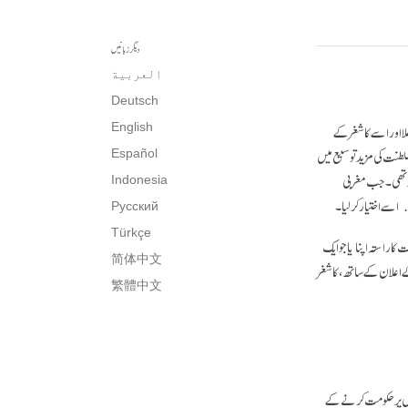
دیگر زبانیں
العربية
Deutsch
لا اور اسے کاشغر کے
English
سلطنت کی مزید توسیع میں
Español
جد تھی۔ جب مغربی
Indonesia
اسے اختیار کرلیا۔
Русский
Türkçe
ا راستہ اپنایا جو ایک
简体中文
 کے اعلان کے ساتھ، کاشغر
繁體中文
یوں پر حکومت کرنے کے