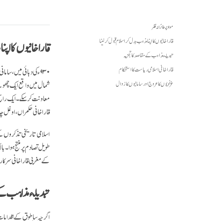
مواد پر طائرانہ نظر
قاراخانیوں کا اپنا مذہب بدل کر اسلام قبول کرلینا
قاراخانیوں کا اپن
تبدیلئ مذاہب کے مقاصد کا تجزیہ
قاراخانی اسلامی ریاست کا استحکام
۹۳۰ء کی دہائی میں، س
شمال میں واقع ایک چھوٹے 
غزنویوں کا عروج اور سامانیوں کا زوال
معاونت کر سکے۔ ایک راسخ 
قاراخانی حکمراں، اوغل 
اسلامی تاریخی تذکروں کے 
طویل تصادم پر منتج ہوا۔ با
کے مغربی قاراخانی سرکاری طور پر 
تبدیلئ مذاہب کے 
اگرچہ ساطوق کے اقدامات 