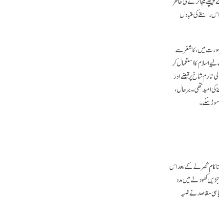
یچھے یکجا کرنے کی خاطر
 راستے کی متبادل
ی صورت میں، کاشغر سے
ے اسلام کا استعمال کر
ی تارم شاخ پر قبضے اور
 کی امید تھی۔ بہر حال،
 موڑ سکے۔
 کی۔ ناکام ٹھہرنے کے بعد اس
جڑیں کھودنے میں مدد
یاسی مقاصد نے غلبہ