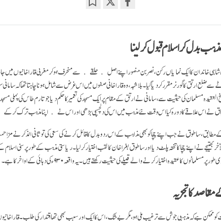
Bookmark
Share
on
facebook
ا مذہب بدل کر اسلام قبول کرلینا
امانی شاہی خاندان کا ایک نمایاں رکن، نصر بن منصور اپنے اصل ﴿حلقے﴾ سے منحرف ہو کر مغربی قاراخانیوں میں جا م
سے ضلع ارتق کا گورنر مقرر کر دیا گیا۔ بلاشبہ، وہ قاراخانی صفوں میں اس غرض سے شامل ہونا چاہتا تھا کہ سامانی 
العقیدہ مسلمان کی حیثیت سے، سامانی نے ارتق کے مقام پر ایک مسجد کی تعمیر کا حکم دیا جو تارم طاس کی پہلی مس
چاق نے اس علاقے کا دورہ کیا اس وقت نئے مذہب میں اس کی دلچسپی بڑھی اور اس نے ﴿اپنا مذہب ترک کر کے﴾ 
مطابق، ساطوق نے جب اپنے چچا کو بھی مذاہب کے اس رد و بدل کا قائل کرنے کی سعی کی تو ثانی الذکر نے مزاحمت ک
لآخر بھتیجے نے اپنے چچا کا تختہ پلٹ دیا اور ساطوق بغرا خان کا لقب اختیار کرلیا۔ ریاستی مذہب کے طور پر سنی اسلام
مسلمانوں کا عقیدہ اختیار کرنے والے قبیلے کی حیثیت رکھتے ہیں۔ یہ واقعہ۹۳۰ء کی دہائی کے اواخر کا ہے۔
مقاصد کا تجزیہ
کو ممکن ہے کہ مذہبی جوش سے ترغیب ملی ہو، مگر بے شک، اس کا ایک اور سبب بھی تھا اقتدار کی طلب۔ قاراخان