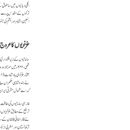
اگلی دہائیوں میں ساطوق کے 
ترکوں کے مقدس پربت کے ف
العین، شاہراہ ریشم کی ج
غزنویوں کا عروج ا
سامانیوں کے زیر اقتدار 
کہ اسے شمال مشرقی ایران
نے قاراخانی قاغان کے ساتھ
ترکمانستان اور مغربی ازب