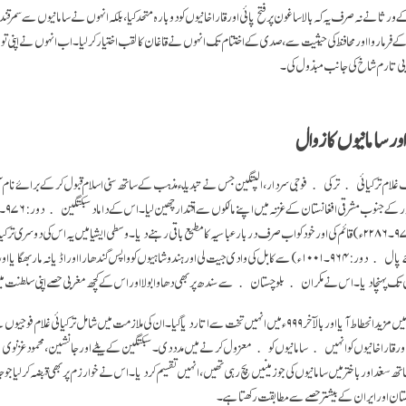
ورثا نے نہ صرف یہ کہ بالاساغون پر فتح پائی اور قاراخانیوں کو دوبارہ متحد کیا، بلکہ انہوں نے سامانیوں سے سمرقند 
رماروا اور محافظ کی حیثیت سے، صدی کے اختتام تک انہوں نے قاغان کا لقب اختیار کر لیا۔ اب انہوں نے اپنی 
نوبی تارم شاخ کی جانب مبذول کی۔
ور سامانیوں کا زوال
ایک غلام ترکیائی ﴿ترکی﴾ فوجی سردار، الپتگین جس نے تبدیلئ مذہب کے ساتھ سنی اسلام قبول کر کے برائے نام
مختارغزنوی بادشاہت (۹۷۶۔۲۲۸۶ء) قائم کی اور خود کو اب صرف دربار عباسیہ کا مطیع باقی رہنے دیا۔ وسطی ایشیا میں یہ اس کی دو
نے ہندو شاہی حکمراں جے پال ﴿دور:۹۶۴۔۱۰۰۱ء) سے کابل کی وادی جیت لی اور ہندو شاہیوں کو واپس گندھارا اور اڈیانہ مار بھ
 تک پہنچا دیا۔ اس نے مکران ﴿بلوچستان﴾ سے سندھ پر بھی دھاوا بولا اور اس کے کچھ مغربی حصے اپنی سلطنت م
فارسی سامانیوں کی طاقت میں مزید انحطاط آیا اور بالآخر ۹۹۹ء میں انہیں تخت سے اتار دیا گیا۔ ان کی ملازمت میں شامل ترکیائی
 سغد اور باختر میں سامانیوں کی جو زمینیں بچ رہی تھیں، انہیں تقسیم کر دیا۔ اس نے خوارزم پر بھی قبضہ کر لیا ج
کستان اور ایران کے بیشتر حصے سے مطابقت رکھتا ہے۔