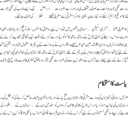
عد، شاہراہ ریشم ہان چین میں داخل ہو جاتی تھی۔ ترکیائی قبائل کو، ویغوروں سے فاصلے پر، اپنے متذکرہ مقصد کے پ
ضرورت تھی جو بدھ مت سے صرف مختلف ہی نہ ہو۔ اسے ضرورت ﴿دراصل﴾ ایک ایسے مذہب کی تھی جو اسے اس
نے کا موقع فراہم کرسکے اور تجارت پر اختیار کا مرکز مشرقی سے مغربی قطعے ﴿سیکٹر﴾ کی طرف جا سکے۔
م کا مغربی منتہا ﴿آخری اسٹیشن﴾ اسلامی ہاتھوں میں تھا، اس لیے ساطوق کا منصوبہ سغد کو فتح کرنا رہا ہوگا۔ ایس
ئے، وہ اس راستے کی جنوبی شاخ کے ساتھ ساتھ گانسو کوریڈور سے گزرتے وقت، ایک ثقافتی اتحاد پیدا کرنے کے لی
د ہی محافظ اور فرماں روا بن بیٹھتا۔ عین اسی طرح جیسے ویغوروں نے بدھ مت کے پرچم کا استعمال شاہراہ ریشم کی شمال
کے لیے کیا تھا، ساطوق کو بظاہر اسلام کے پرچم کے تلے، جنوبی شاخ کے ساتھ، قاراخانیوں کی خاطر یہی کچھ انجام دینے
 کو جمع کرنے کے لیے، پہلے اسے ترکوں کے مقدس پربت کی ضرورت تھی تا کہ وہ مافوق فطری فائدے کا رخ اپنی طرف
ریاست کا استحکام
ساطوق بغرا خان نے، ۹۴۲ء میں، سامانی اتحادیوں کی مدد سے مشرقی قاراخانیوں پر فتح پانے اور بالاساغون پر قبضہ حاصل کرنے کی کوشش
 سامانیوں کی جانب موڑ دیا اور اس طرح مقامی مخالف گروہوں کو سغد میں ان کے ﴿سامانیوں کے﴾ اقتدار کی 
وت ہے کہ اپنے ساتھی مسلمانوں کے لیے اگر اس کے اندر مذہبی قرابت کا کوئی احساس رہا بھی ہوگا تو اس پر اس کے س