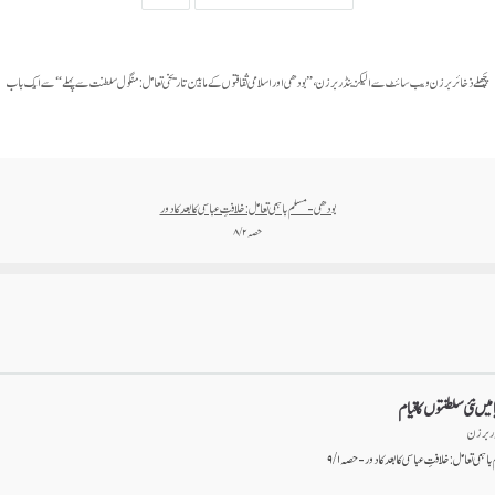
پچھلے ذخائر برزن ویب سائٹ سے الیکزینڈر برزن،” بودھی اور اسلامی ثقافتوں کے مابین تاریخی تعامل: منگول سلطنت سے پہلے“ سے ایک باب
بودھی-مسلم باہمی تعامل: خلافتِ عباسی کا بعد کا دور
حصہ ۲ / ۸
میں نئی سلطنتوں کا قیام
ڈر برزن
ی تعامل: خلافتِ عباسی کا بعد کا دور - حصہ ۱ / ۹