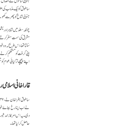
جنوبی شاخوں کے اتصال کے ب
ساطوق کو ایک مذہب کی 
جنوبی شاخ کو پھر سے کھول
چونکہ سغد میں شاہراہ ریش
مشرق کی سمت سفر کرتے ہو
سکتا تھا، اس طرح کہ وہ خو
اپنی گرفت کو مستحکم کرنے 
اپنے پیچھے ترکیائی عوام
قاراخانی اسلامی 
نے اب اپنا رخ بجائے خود
دی۔ یہ اس امر کا زائد ثب
حاصل کر لیا تھا۔