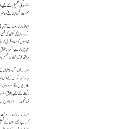
مقصد کی تکمیل کے لیے، اس
حکمت عملی اپنانے کی ضرو
ایرانی سامانیوں نے ترکیا
کے رواج کی تقلید کی تھی
غلاموں کو اسلام قبول کر 
تبدیل کرلیے، اگر ساطوق نے
ساتھ فوجی اتحاد کی تکمیل 
مزید برآں، اگر ساطوق کے ا
چاہتا تھا، تو اس کے اس ا
کامرانیوں کا آزمودہ طرز
رکھنے کے لیے مافوق الفط
ملی تھی۔ ﴿اس طرح﴾ نئے
اس ﴿رواں﴾ وقت میں، قوچ
کر رہے تھے۔ ان کے نسلی