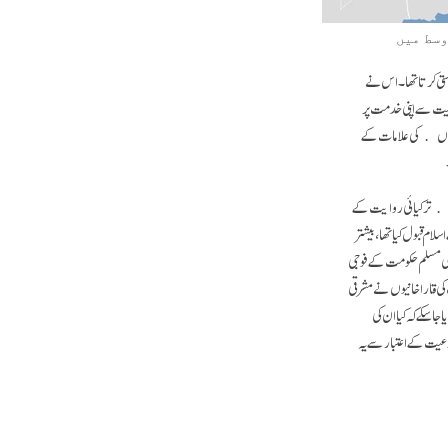
وسط میں
ستی کرتا تھا۔ اس نے
ابن احمد البیرونی (۹۷۳۔۱۰۴۸ء) کو درباری نجومی کی حیثیت سے اپنی خدمت پر
تاروں﴾ کی علامات کے
﴿لوگ﴾ ترکیائی روایت کے
 قبول کیا تھا، بیشتر
ی مسلم حکومت کے فوجی
کی قاراخانیوں نے مشرقی
سکے کہ کیا ان کی
عیت کے اعتبار سے یہ