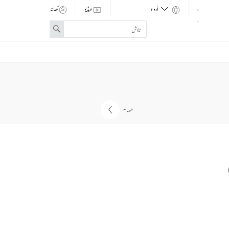
ویڈیو
کھاتہ
Enter
Search
search
term
حصہ ۳