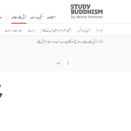
Study
Clos
Buddhism
اہم نکات
تبتی بدھ مت
ترقی یافتہ مطالعہ
ہم
Home
لم-رم
من کی سائنس
ابھی دھرم اور عقیدوں کے نظام
وجریانا
عبادات و رسومات
›
ترقی یافتہ مطالعہ
›
تاریخ اور ثقافت
›
بدھ مت اور اسلام: ترقی یافتہ
حصہ ۱
پ