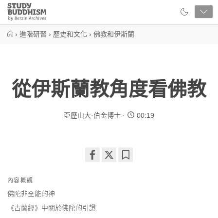
Close
Study
Buddhism
Home
›
進階研習
›
歷史和文化
›
佛教和伊斯蘭
從伊斯蘭教角度看佛教
亞歷山大·伯金博士
00:19
Share
Bookmark
on
內容概觀
facebook
佛陀非全能的神
《古蘭經》中關於佛陀的引證