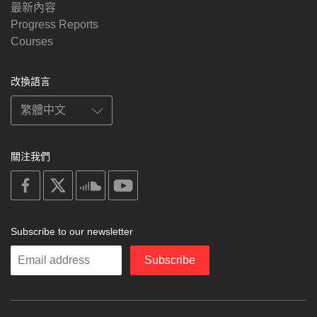
最新內容
Progress Reports
Courses
改換語言
關注我們
on
on
on
on
facebook
X
soundcloud
youtube
Subscribe to our newsletter
Enter
Subscribe
your
email