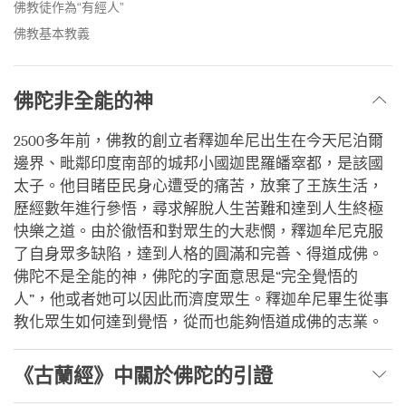
佛教徒作為“有經人”
佛教基本教義
佛陀非全能的神
2500多年前，佛教的創立者釋迦牟尼出生在今天尼泊爾
邊界、毗鄰印度南部的城邦小國迦毘羅皤窣都，是該國
太子。他目睹臣民身心遭受的痛苦，放棄了王族生活，
歷經數年進行參悟，尋求解脫人生苦難和達到人生終極
快樂之道。由於徹悟和對眾生的大悲憫，釋迦牟尼克服
了自身眾多缺陷，達到人格的圓滿和完善、得道成佛。
佛陀不是全能的神，佛陀的字面意思是“完全覺悟的
人”，他或者她可以因此而濟度眾生。釋迦牟尼畢生從事
教化眾生如何達到覺悟，從而也能夠悟道成佛的志業。
《古蘭經》中關於佛陀的引證