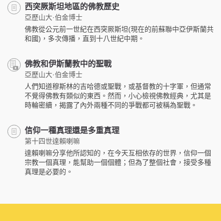
西突厥斯坦地區的佛教歷史
亞歷山大·伯金博士
佛教從公元前一世紀在西突厥斯坦(現在的前蘇聯中亞伊斯蘭共
和國)，多次傳播，直到十八世紀中期。
佛教和伊斯蘭教中的聖戰
亞歷山大·伯金博士
人們知道穆斯林的吉哈德或聖戰，或基督教的十字軍，但通常
不覺得佛教有類似的東西。然而，小心檢視佛教經典，尤其是
時輪密續，揭露了內外兩種不同的爭戰都可被稱為聖戰。
信仰一種真理還是多重真理
第十四世達賴喇嘛
達賴喇嘛分享他所認知的，在今天互相依存的世界，信仰一個
宗教一個真理，能幫助一個個體；但為了整個社會，接受多種
真理是必要的。