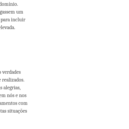
 domínio.
pagassem um
 para incluir
elevada.
o verdades
 realizados.
 alegrias,
 em nós e nos
onamentos com
stas situações