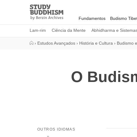
Close
Study
Buddhism
Fundamentos
Budismo Tibe
Home
Lam-rim
Ciência da Mente
Abhidharma e Sistema
›
Estudos Avançados
›
História e Cultura
›
Budismo e
O Budism
OUTROS IDIOMAS