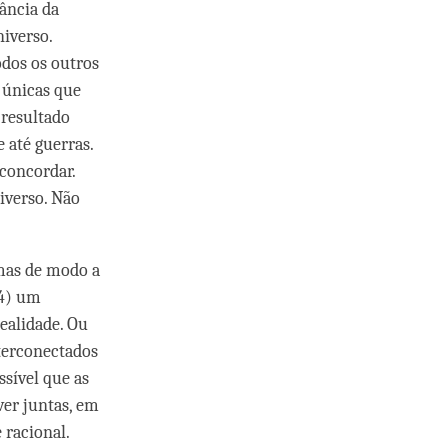
ância da
niverso.
odos os outros
 únicas que
 resultado
 até guerras.
concordar.
iverso. Não
emas de modo a
(4) um
ealidade. Ou
terconectados
ssível que as
er juntas, em
 racional.