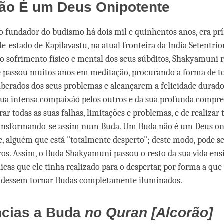
facebook
ão É um Deus Onipotente
 fundador do budismo há dois mil e quinhentos anos, era prí
e-estado de Kapilavastu, na atual fronteira da India Setentrio
 o sofrimento físico e mental dos seus súbditos, Shakyamuni 
 e passou muitos anos em meditação, procurando a forma de to
iberados dos seus problemas e alcançarem a felicidade durad
sua intensa compaixão pelos outros e da sua profunda compre
ar todas as suas falhas, limitações e problemas, e de realizar 
transformando-se assim num Buda. Um Buda não é um Deus o
te, alguém que está "totalmente desperto"; deste modo, pode s
ros. Assim, o Buda Shakyamuni passou o resto da sua vida en
icas que ele tinha realizado para o despertar, por forma a que
dessem tornar Budas completamente iluminados.
ncias a Buda
no Quran [Alcor
ão]