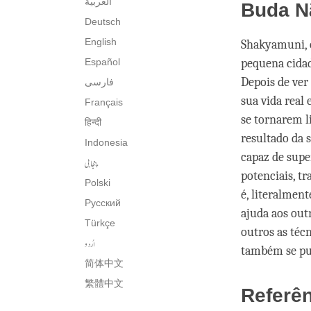
العربية
Buda N
Deutsch
English
Shakyamuni, o
Español
pequena cidad
Depois de ver
فارسی
sua vida real
Français
se tornarem l
हिन्दी
resultado da 
Indonesia
capaz de super
پنجابی
potenciais, 
Polski
é, literalmen
Русский
ajuda aos out
Türkçe
outros as técn
اُردو
também se pu
简体中文
繁體中文
Referê