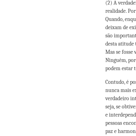
(2) A verdade
realidade. Po
Quando, enqua
deixam de exi
são important
desta atitude
Mas se fosse 
Ninguém, poré
podem estar t
Contudo, é po
nunca mais ex
verdadeiro in
seja, se obti
e interdepend
pessoas encon
paz e harmoni