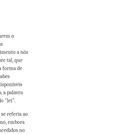
çarem o
as
rimento a nós
re tal, que
a forma de
rabes
isponíveis
, a palavra
o "lei".
 se referia ao
smo, embora
oncedidos no