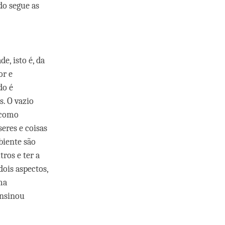
do segue as
e, isto é, da
or e
do é
s. O vazio
 como
eres e coisas
biente são
ros e ter a
ois aspectos,
ma
ensinou