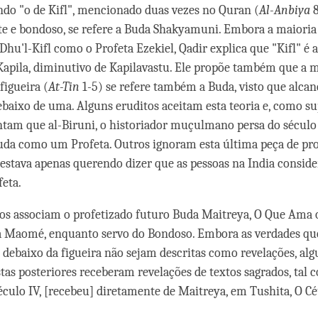
cando "o de Kifl", mencionado duas vezes no Quran (
Al-Anbiya
8
e e bondoso, se refere a Buda Shakyamuni. Embora a maioria
Dhu'l-Kifl como o Profeta Ezekiel, Qadir explica que "Kifl" é 
Kapila, diminutivo de Kapilavastu. Ele propõe também que a
figueira (
At-Tin
1-5) se refere também a Buda, visto que alcan
baixo de uma. Alguns eruditos aceitam esta teoria e, como su
entam que al-Biruni, o historiador muçulmano persa do século 
Buda como um Profeta. Outros ignoram esta última peça de pr
 estava apenas querendo dizer que as pessoas na India consi
eta.
os associam o profetizado futuro Buda Maitreya, O Que Ama 
a Maomé, enquanto servo do Bondoso. Embora as verdades qu
ebaixo da figueira não sejam descritas como revelações, alg
tas posteriores receberam revelações de textos sagrados, tal 
século IV, [recebeu] diretamente de Maitreya, em Tushita, O C