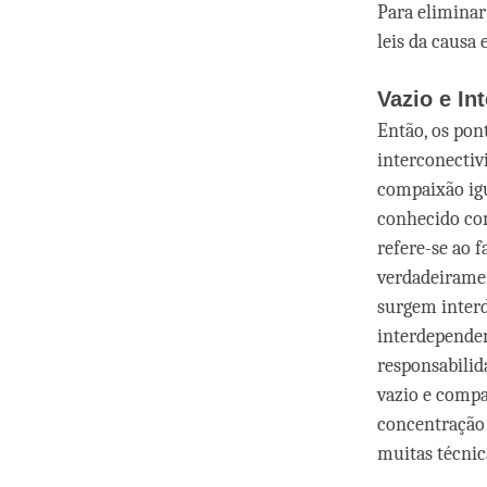
Para eliminar
leis da causa e
Vazio e In
Então, os pont
interconectiv
compaixão igu
conhecido com
refere-se ao 
verdadeiramen
surgem interd
interdependen
responsabilid
vazio e comp
concentração 
muitas técnic