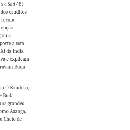
5 e
Sad
48)
 dos eruditos
a forma
 menção
çou a
porte a esta
XI da India,
ova e explicam
deravam Buda
ou O Bondoso,
e Buda
uns grandes
como Asanga,
éu Cheio de