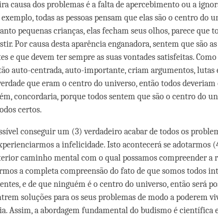
ira causa dos problemas é a falta de apercebimento ou a ignor
r exemplo, todas as pessoas pensam que elas são o centro do u
nto pequenas crianças, elas fecham seus olhos, parece que t
stir. Por causa desta aparência enganadora, sentem que são as
es e que devem ter sempre as suas vontades satisfeitas. Como
 tão auto-centrada, auto-importante, criam argumentos, lutas e
verdade que eram o centro do universo, então todos deveriam 
m, concordaria, porque todos sentem que são o centro do un
odos certos.
ssível conseguir um (3) verdadeiro acabar de todos os probl
perienciarmos a infelicidade. Isto acontecerá se adotarmos 
terior caminho mental com o qual possamos compreender a r
vermos a completa compreensão do fato de que somos todos in
entes, e de que ninguém é o centro do universo, então será po
trem soluções para os seus problemas de modo a poderem viv
a. Assim, a abordagem fundamental do budismo é científica e