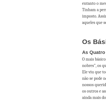
entanto o mes
Tinham a perm
imposto. Assim
aqueles que s
Os Bás
As Quatro
O mais básic
nobres", os q
Ele viu que t
não se pode n
nossos querid
os outros e a
ainda mais do