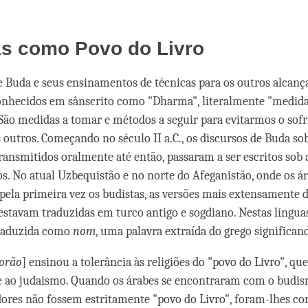
as como Povo do Livro
e Buda e seus ensinamentos de técnicas para os outros alcan
nhecidos em sânscrito como "Dharma", literalmente "medid
 São medidas a tomar e métodos a seguir para evitarmos o sof
 outros. Começando no século II a.C., os discursos de Buda sob
ransmitidos oralmente até então, passaram a ser escritos sob 
os. No atual Uzbequistão e no norte do Afeganistão, onde os á
ela primeira vez os budistas, as versões mais extensamente d
 estavam traduzidas em turco antigo e sogdiano. Nestas línguas
raduzida como
nom
, uma palavra extraída do grego significand
orão
] ensinou a tolerância às religiões do "povo do Livro", que
 e ao judaismo. Quando os árabes se encontraram com o budi
dores não fossem estritamente "povo do Livro", foram-lhes c