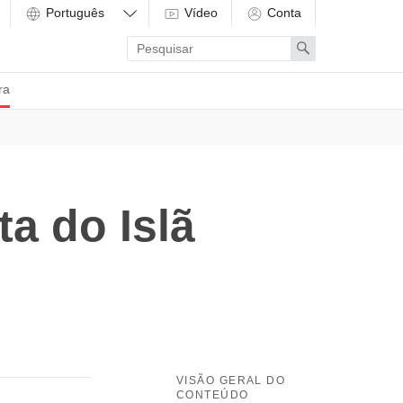
Vídeo
Conta
Enter
Search
search
term
ra
a do Islã
VISÃO GERAL DO
CONTEÚDO