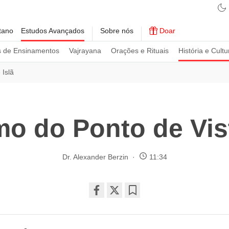
tano
Estudos Avançados
Sobre nós
Doar
s de Ensinamentos
Vajrayana
Orações e Rituais
História e Cultu
 Islã
o do Ponto de Vist
Dr. Alexander Berzin
11:34
Share
Bookmark
on