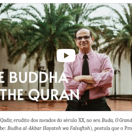
adir, erudito dos meados do século XX, no seu
Buda, O Grand
be:
Budha al-Akbar Hayatoh wa Falsaftoh
), postula que o Pro