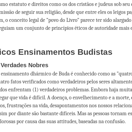
mo estatuto e direitos como os dos cristãos e judeus sob seu
issão de seguir sua religião, desde que entre eles os leigos 
, o conceito legal de "povo do Livro" parece ter sido alargado
eguiam um conjunto de princípios éticos de autoridade mais 
icos Ensinamentos Budistas
 Verdades Nobres
o ensinamento dhármico de Buda é conhecido como as "quatr
uatro fatos verificados como verdadeiros pelos seres altamente
odos enfrentam (1) verdadeiros problemas. Embora haja muitas
egar que vida é difícil. A doença, o envelhecimento e a morte,
os, frustrações na vida, desapontamentos nos nossos relaci
ssim por diante são bastante difíceis. Mas as pessoas tornam e
lorosas por causa das suas attitudes, baseadas na confusão.