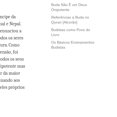
Buda Não É um Deus
Onipotente
ncipe da
Referências a Buda no
Quran [Alcorão]
nal e Nepal.
Budistas como Povo do
renunciou a
Livro
dos os seres
Os Básicos Ensinamentos
oura. Como
Budistas
ensão, foi
todos os seus
nipotente mas
er da maior
sinando aos
 eles próprios