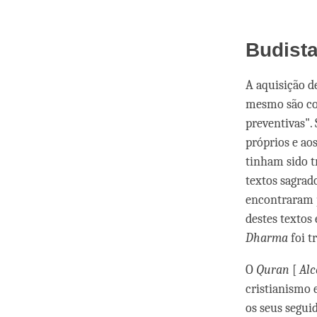
Budist
A aquisição d
mesmo são co
preventivas".
próprios e aos
tinham sido t
textos sagrad
encontraram p
destes textos
Dharma
foi t
O
Quran
[
Alc
cristianismo
os seus segui