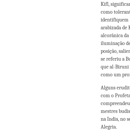
Kifl, signifi
como tolerant
identifiquem 
arabizada de 
alcorânica da 
iluminação de
posição, sali
se referiu a 
que al-Biruni
como um prof
Alguns erudit
com o Profet
compreendeu d
mestres budis
na India, no 
Alegria.