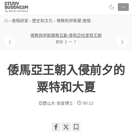
Close
Study
Buddhism
Home
›
進階研習
›
歷史和文化
›
佛教和伊斯蘭:進階
佛教與伊斯蘭教互動:倭馬亞哈里發王朝
部份 3 一 7
倭馬亞王朝入侵前夕的
粟特和大夏
亞歷山大·伯金博士
00:12