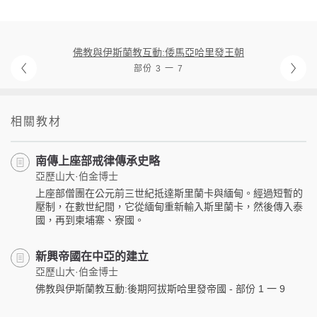
佛教與伊斯蘭教互動:倭馬亞哈里發王朝
部份 3 一 7
相關教材
南傳上座部戒律傳承史略
亞歷山大·伯金博士
上座部僧團在公元前三世紀抵達斯里蘭卡與緬甸。經過短暫的
壓制，在數世紀間，它從緬甸重新輸入斯里蘭卡，然後傳入泰
國，再到柬埔寨、寮國。
新興帝國在中亞的建立
亞歷山大·伯金博士
佛教與伊斯蘭教互動:後期阿拔斯哈里發帝國 - 部份 1 一 9