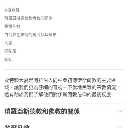
Share
Bookmark
on
內容概觀
facebook
瑣羅亞斯德教和佛教的關係
楚爾凡教
白匈奴在粟特的統治及其結果
大夏
犍陀羅
總結
粟特和大夏是阿拉伯人向中亞初傳伊斯蘭教的主要區
域，讓我們更為仔細的審視一下當地民眾的宗教情況。
這有助於我們了解他們對伊斯蘭教信仰的最初反應。
瑣羅亞斯德教和佛教的關係