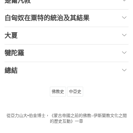
楚爾凡教
白匈奴在粟特的統治及其結果
大夏
犍陀羅
總結
佛教史
中亞史
從亞力山大•伯金博士，《蒙古帝國之前的佛教–伊斯蘭教文化之間
的歷史互動》一章