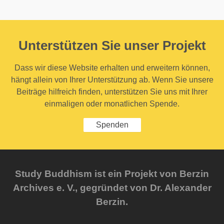
Unterstützen Sie unser Projekt
Dass wir diese Website erhalten und erweitern können,
hängt allein von Ihrer Unterstützung ab. Wenn Sie unsere
Beiträge hilfreich finden, unterstützen Sie uns mit Ihrer
einmaligen oder monatlichen Spende.
Spenden
Study Buddhism ist ein Projekt von Berzin
Archives e. V., gegründet von Dr. Alexander
Berzin.