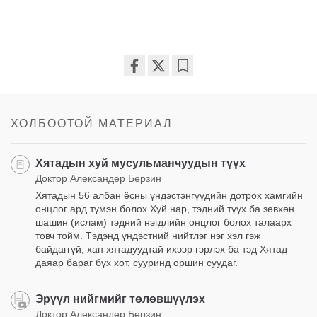
Share
Bookmark
on
facebook
ХОЛБООТОЙ МАТЕРИАЛ
Хятадын хуй мусульманчуудын түүх
Доктор Александер Берзин
Хятадын 56 албан ёсны үндэстэнгүүдийн дотрох хамгийн
онцлог ард түмэн болох Хуй нар, тэдний түүх ба зөвхөн
шашин (ислам) тэдний нэгдлийн онцлог болох талаарх
товч тойм. Тэдэнд үндэстний нийтлэг нэг хэл гэж
байдаггүй, хан хятадуудтай ихээр гэрлэх ба тэд Хятад
даяар бараг бүх хот, сууринд оршин суудаг.
Эрүүл нийгмийг төлөвшүүлэх
Доктор Александер Берзин