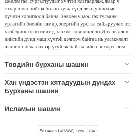
ажиллагаа, сургалтуудыг хүчтэй хязгаарлаж, ямар ч
газар олон нийтэд болон хувь хүнд лекц уншихыг
хүчлэн хориглоод байна. Зөвхөн
чигон
гэх тулааны
урлагийн биеийн тамир, энергийн урсгал сайжруулах нэг
хэлбэрийг олон нийтэд заахыг зөвшөөрсөн. Энэ нь олон
нийтийн дунд маш хүчтэй дэлгэрч байгаа нь уламжлалт
шашин, соёлаа ихээр үгүйлж байгаагийн нэг илрэл юм.
Төвдийн бурханы шашин
Хан үндэстэн хятадуудын дундах
Бурханы шашин
Исламын шашин
Хятадын (БНХАУ) түүх
Лал