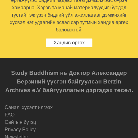
өргөжүүлэх бидний чадавх таны дэмжлэгээс бүрэн
хамаарна. Хэрэв та манай материалуудыг бусдад
тустай гэж үзэн бидний үйл ажиллагааг дэмжихийг
хүсвэл нэг удаагийн эсвэл сар тутмын хандив өргөх
боломжтой.
Хандив өргөх
Study Buddhism нь Доктор Александер
Берзиний үүсгэн байгуулсан Berzin
Archives e.V байгууллагын дэргэдэх төсөл.
Санал, хүсэлт илгээх
FAQ
Cайтын бүтзц
Privacy Policy
Newsletter