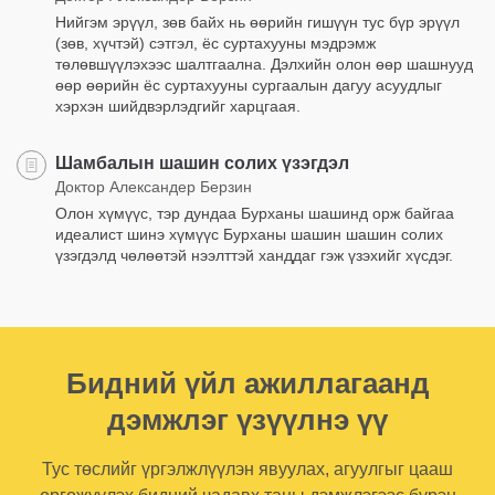
Нийгэм эрүүл, зөв байх нь өөрийн гишүүн тус бүр эрүүл
(зөв, хүчтэй) сэтгэл, ёс суртахууны мэдрэмж
төлөвшүүлэхээс шалтгаална. Дэлхийн олон өөр шашнууд
өөр өөрийн ёс суртахууны сургаалын дагуу асуудлыг
хэрхэн шийдвэрлэдгийг харцгаая.
Шамбалын шашин солих үзэгдэл
Доктор Александер Берзин
Олон хүмүүс, тэр дундаа Бурханы шашинд орж байгаа
идеалист шинэ хүмүүс Бурханы шашин шашин солих
үзэгдэлд чөлөөтэй нээлттэй ханддаг гэж үзэхийг хүсдэг.
Бидний үйл ажиллагаанд
дэмжлэг үзүүлнэ үү
Тус төслийг үргэлжлүүлэн явуулах, агуулгыг цааш