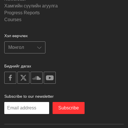
Хамгийн сүүлийн агуулга
Progress Reports
Courses
Хэл өөрчлөх
Биднийг дагах
on
on
on
on
facebook
X
soundcloud
youtube
Subscribe to our newsletter
Enter
Subscribe
your
email