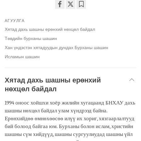
Share
Bookmark
on
АГУУЛГА
facebook
Хятад дахь шашны ерөнхий нөхцөл байдал
Төвдийн бурханы шашин
Хан үндэстэн хятадуудын дундах Бурханы шашин
Исламын шашин
Хятад дахь шашны ерөнхий
нөхцөл байдал
1994 оноос хойшхи хоёр жилийн хугацаанд БНХАУ дахь
шашны нөхцөл байдал улам хүндрээд байна.
Ерөнхийдөө өмнөхөөсөө илүү их хориг, хязгаарлалтууд
бий болоод байгаа юм. Бурханы болон ислам, христийн
шашны сүм хийдүүд, шашны сургуулиудад шашны үйл