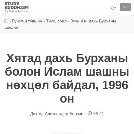
Close
Study
Buddhism
Home
›
Гүнзгий түвшин
›
Түүх, соёл
›
Зүүн Ази дахь Бурханы
шашин
Хятад дахь Бурханы
болон Ислам шашны
нөхцөл байдал, 1996
он
Доктор Александер Берзин
05:21