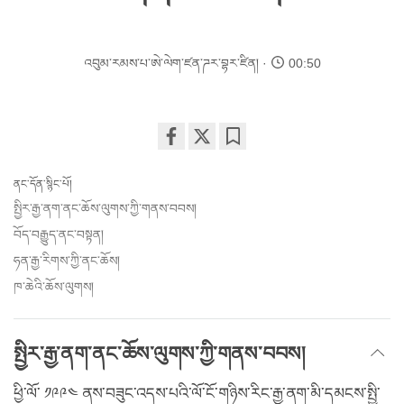
འབུམ་རམས་པ་ཨེ་ལེག་ཛན་ཌར་བྷར་ཛིན།
00:50
Share
Bookmark
on
ནང་དོན་སྙིང་པོ།
facebook
སྤྱིར་རྒྱ་ནག་ནང་ཆོས་ལུགས་ཀྱི་གནས་བབས།
བོད་བརྒྱུད་ནང་བསྟན།
ཧན་རྒྱ་རིགས་ཀྱི་ནང་ཆོས།
ཁ་ཆེའི་ཆོས་ལུགས།
སྤྱིར་རྒྱ་ནག་ནང་ཆོས་ལུགས་ཀྱི་གནས་བབས།
ཕྱི་ལོ་ ༡༩༩༤ ནས་བཟུང་འདས་པའི་ལོ་ངོ་གཉིས་རིང་རྒྱ་ནག་མི་དམངས་སྤྱི་