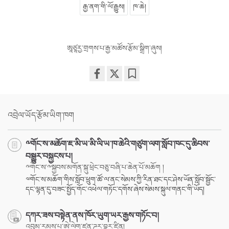
རྒྱ་ནག་གི་ལོ་རྒྱུས།
ཁ་ཆེ།
ཨཱཙཱརྱ་གྲགས་པ་རྒྱ་མཚོས་རྩོམ་སྒྲིག་ཞུས།
Share
Bookmark
on
facebook
འབྲེལ་ཡོད་རྩོམ་ཡིག་ཁག
༸གོང་ས་མཆོག་ཇ་མི་ཡ་མི་ལི་ཡ་ཁ་ཆེའི་གཙུག་ལག་སློབ་ཁང་དུ་ཆིབས་
བསྒྱུར་བསྐྱངས་པ།
༸གོང་ས་༸སྐྱབས་མགོན་སྐུ་ཕྲེང་བཅུ་བཞི་པ་ཆེན་པོ་མཆོག །
༧གོང་ས་མཆོག་གིས་སློབ་ཕྲུག་ཚོ་ལ་ནང་སེམས་ཀྱི་རིན་ཐང་དང་ཤེས་ཡོན་སློབ་སྦྱོང་
དང་ལྷན་དུ་བཟང་སྤྱོད་གོང་འཕེལ་གཏོང་དགོས་ཞེས་སེམས་སྐུལ་གནང་གི་ཡོད།
དཀར་ཟས་བསྟེན་ནས་ཁོར་ཡུག་ཡར་རྒྱས་གཏོང་བ།
འབུམ་རམས་པ་ཨེ་ལེག་ཛན་ཌར་བྷར་ཛིན།