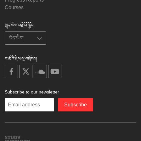
Courses
སྐད་ཡིག་བརྗེ་པོ་རྒྱོབ།
ང་ཚོའི་རྗེས་སུ་འབྲོངས།
on
on
on
on
facebook
X
soundcloud
youtube
Subscribe to our newsletter
Enter
Subscribe
your
email
Study