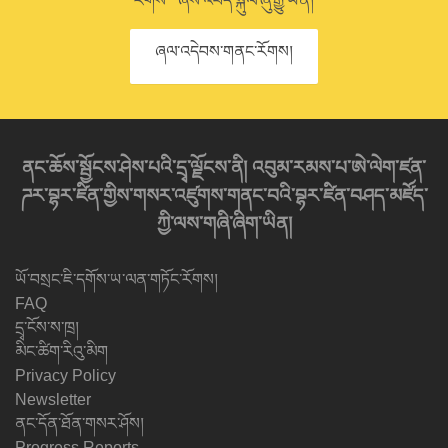
རོགས་” ཞེས་འབོད་སྐུལ་ཞུ་རྒྱུ་ཡིན།
ཞལ་འདེབས་གནང་རོགས།
ནང་ཆོས་སྦྱོངས་ཤེས་པའི་དྲྭ་ལྗོངས་ནི། འབུམ་རམས་པ་ཨེ་ལེག་ཛན་
ཌར་བྷར་ཛིན་གྱིས་གསར་འཛུགས་གནང་བའི་བྷར་ཛིན་བཤད་མཛོད་
ཀྱི་ལས་གཞི་ཞིག་ཡིན།
ཡོ་བསྲང་ཇི་དགོས་ཡ་ལན་གཏོང་རོགས།
FAQ
དྲྭ་ངོས་ས་ཁྲ།
མིང་ཚིག་རིའུ་མིག
Privacy Policy
Newsletter
ནང་དོན་ཐོན་གསར་ཤོས།
Progress Reports