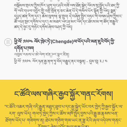
བསྡོམས་གྲངས་ཀྱིས་ཁོར་ཡུག་དང་ཤའི་བཟོ་ལས་ཐོན་སྐྱེད་ལོངས་སུ་སྤྱོད་པའི་ཐད་ཀྱི་
གོ་ལའི་དཔལ་འབྱོར་གྱི་འགྲོ་གྲོན་ཧ་ཅང་ཆེན་པོ་དེ་གསལ་པོར་སྟོན་གྱི་ཡོད། སྨན་
དཔྱད་ཚན་རིག་དང་། ཆོས་ལུགས། ལྟ་གྲུབ། དེ་བཞིན་སྤྱིར་བཏང་གི་བསམ་ཤེས་ཀྱིས་ང་
ཚོ་ལ་ཤ་སྤང་དགོས་པ་དང་། མ་མཐར་ཡང་ཤ་མང་ལོད་དང་ཐེངས་མ་ག་ཚོད་ཟ་རྒྱུའི་
ཚད་དེ་ཉུང་དུ་གཏོང་དགོས་ཞེས་བཤད་ཀྱི་ཡོད།
ཕྱི་ལོ་ ༡༩༩༤ ལོར་ཁྲེང་ཏེ་(Chengde)ལ་ཡོད་པའི་མན་ཇུའི་བོད་ཀྱི་
དགོན་པ་ཁག
འབུམ་རམས་པ་ཨེ་ལེག་ཛན་ཌར་བྷར་ཛིན།
ཕྱི་ལོ་ ༡༩༩༤ ལོར་ཧན་རྒྱ་ནག་ཏུ་བོད་བརྒྱུད་ནང་བསྟན། - དུམ་བུ། ༣ / ༤
ང་ཚོའི་ལས་གཞིར་རྒྱབ་སྐྱོར་གནང་རོགས།
“ང་ཚོའི་འཆར་གཞི་འདི་རྒྱུན་མཐུད་ཐུབ་པ་དང་རྒྱ་སྐྱེད་ཡོང་བར་ཁྱེད་ཀྱི་རྒྱབ་སྐྱོར་ལ་
རག་ ལུས་ཡོད། གལ་ཏེ་ཁྱེད་ཀྱིས་ང་ཚོས་མཁོ་སྤྲོད་བྱས་པའི་རྒྱུ་ཆ་རྣམས་ཕན་
ཐོགས་ཡོད་པ་ གཟིགས་ན། ཐེངས་གཅིག་གམ་ཡང་ན་ཟླ་རེའི་ཞལ་འདེབས་གནང་