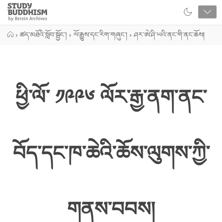
Close
Study
Buddhism
Home
›
ཚད་མཐོའི་སློབ་སྦྱོང་།
›
ལོ་རྒྱུས་དང་རིག་གཞུང་།
›
ཤར་ཨེ་ཤི་ཡའི་ནང་གི་ནང་ཆོས།
ཕྱི་ལོ་ ༡༩༩༦ ལོར་རྒྱ་ནག་ནང་
བོད་དང་ཁ་ཆེའི་ཆོས་ལུགས་ཀྱི་
གནས་བབས།