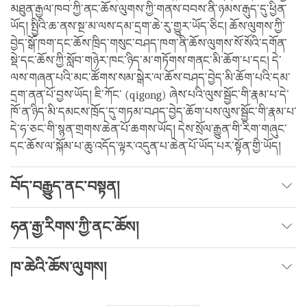
མཐུན་རྒྱལ་ཁབ་ཀྱི་ནང་ཆོས་ལུགས་ཀྱི་གནས་བབས་ནི་ཉམས་རྒུད་དུ་ཕྱིན་
ཡོད། སྤྱིའི་ཆ་ནས་སྔ་མ་ལས་དམ་དྲག་ཆེ་རུ་གྱུར་ཡོད་ཅིང། ཆོས་ལུགས་ཀྱི་
བྱེད་སྒོ་ཁག་དང་ཆོས་ཁྲིད་གསུང་བཤད་ཁག་ནི་ཆོས་ལུགས་སོ་སོའི་དགོན་
སྡེ་དང་ཆོས་ཀྱི་སློབ་གཉེར་ཁང་ཉིད་མ་གཏོགས་གནང་མི་ཆོག་པ་དང། དེ་
ལས་གཞན་པའི་མང་ཚོགས་སམ་སྒེར་ལ་ཆོས་བཤད་བྱེད་མི་ཆོག་པའི་དམ་
དྲག་ནན་པོ་བྱས་ཡོད། ཇི་ཀོང་ (qigong) ཞེས་པའི་ལུས་སྦྱོང་གི་རྣམ་པ་དེ་
ཁོ་ན་ཉིད་མི་དམངས་ཁྲོད་དུ་གཏམ་བཤད་བྱེད་ཆོག་པས་ལུས་སྦྱོང་གི་རྣམ་པ་
དེ་ཧ་ཅང་གི་སྙན་གྲགས་ཆེན་པོ་ཆགས་ཡོད། དེས་སྲོལ་རྒྱུན་གི་རིག་གཞུང་
དང་ཆོས་ལ་སྐོམ་པ་ཆུ་འདོད་ལྟར་འདུན་པ་ཆེན་པོ་ཡོད་པར་སྟོན་གྱི་ཡོད།
བོད་བརྒྱུད་ནང་བསྟན།
ཧན་རྒྱ་རིགས་ཀྱི་ནང་ཆོས།
ཁ་ཆེའི་ཆོས་ལུགས།