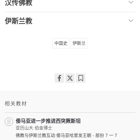
汉传佛教
伊斯兰教
中国史
伊斯兰
Share
Bookmark
on
facebook
相关教材
倭马亚进一步推进西突厥斯坦
亚历山大·伯金博士
佛教与伊斯兰教互动:倭马亚哈里发王朝 - 部份 7 一 7