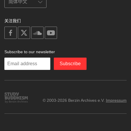
关注我们
on
on
on
on
facebook
X
soundcloud
youtube
Subscribe to our newsletter
Enter
Subscribe
your
email
Study
© 2003-2026 Berzin Archives e.V.
Impressum
Buddhism
Home