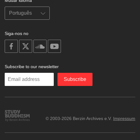
Mudar idioma
Siga-nos no
on
on
on
on
facebook
X
soundcloud
youtube
Subscribe to our newsletter
Enter
Subscribe
your
email
Study
© 2003-2026 Berzin Archives e.V.
Impressum
Buddhism
Home