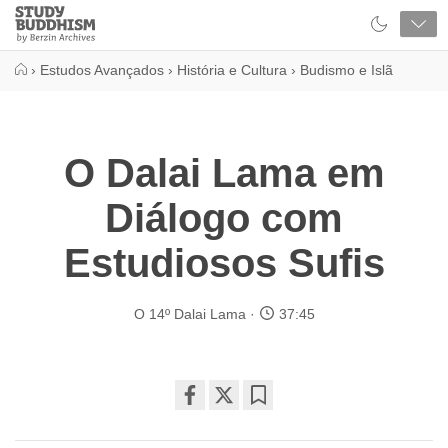
Close
Study
Buddhism
Home
›
Estudos Avançados
›
História e Cultura
›
Budismo e Islã
O Dalai Lama em
Diálogo com
Estudiosos Sufis
O 14º Dalai Lama
37:45
Share
Bookmark
on