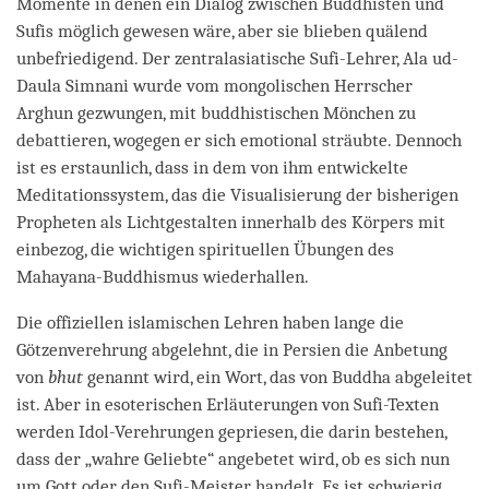
Momente in denen ein Dialog zwischen Buddhisten und
Sufis möglich gewesen wäre, aber sie blieben quälend
unbefriedigend. Der zentralasiatische Sufi-Lehrer, Ala ud-
Daula Simnani wurde vom mongolischen Herrscher
Arghun gezwungen, mit buddhistischen Mönchen zu
debattieren, wogegen er sich emotional sträubte. Dennoch
ist es erstaunlich, dass in dem von ihm entwickelte
Meditationssystem, das die Visualisierung der bisherigen
Propheten als Lichtgestalten innerhalb des Körpers mit
einbezog, die wichtigen spirituellen Übungen des
Mahayana-Buddhismus wiederhallen.
Die offiziellen islamischen Lehren haben lange die
Götzenverehrung abgelehnt, die in Persien die Anbetung
von
bhut
genannt wird, ein Wort, das von Buddha abgeleitet
ist. Aber in esoterischen Erläuterungen von Sufi-Texten
werden Idol-Verehrungen gepriesen, die darin bestehen,
dass der „wahre Geliebte“ angebetet wird, ob es sich nun
um Gott oder den Sufi-Meister handelt. Es ist schwierig