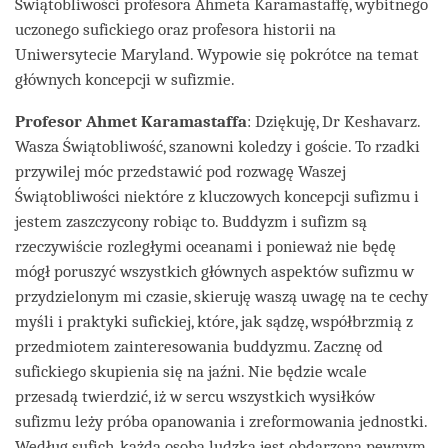
Świątobliwości profesora Ahmeta Karamastaffę, wybitnego
uczonego sufickiego oraz profesora historii na
Uniwersytecie Maryland. Wypowie się pokrótce na temat
głównych koncepcji w sufizmie.
Profesor Ahmet Karamastaffa
: Dziękuję, Dr Keshavarz.
Wasza Świątobliwość, szanowni koledzy i goście. To rzadki
przywilej móc przedstawić pod rozwagę Waszej
Świątobliwości niektóre z kluczowych koncepcji sufizmu i
jestem zaszczycony robiąc to. Buddyzm i sufizm są
rzeczywiście rozległymi oceanami i ponieważ nie będę
mógł poruszyć wszystkich głównych aspektów sufizmu w
przydzielonym mi czasie, skieruję waszą uwagę na te cechy
myśli i praktyki sufickiej, które, jak sądzę, współbrzmią z
przedmiotem zainteresowania buddyzmu. Zacznę od
sufickiego skupienia się na jaźni. Nie będzie wcale
przesadą twierdzić, iż w sercu wszystkich wysiłków
sufizmu leży próba opanowania i zreformowania jednostki.
Według sufich, każda osoba ludzka jest obdarzona pewnym