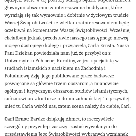
głównymi obszarami zainteresowania buddyzmu, które
wyrażają się tak wymownie i dobitnie w życiowym trudzie
Waszej Świątobliwości i z wielkim zainteresowaniem będę
oczekiwał na komentarze Waszej Świątobliwości. Wcześniej
chciałbym jednak przedstawić naszego następnego mówcę,
mojego dostojnego kolegę i przyjaciela, Carla Ernsta. Nasza
Pani Dziekan powiedziała nam już, że przybył on z
Uniwersytetu Północnej Karoliny, że jest specjalistą w
studiach islamskich z naciskiem na Zachodnią i
Południową Azję. Jego publikowane prace badawcze
poświęcone są głównie trzem obszarom, a mianowicie
ogólnym i krytycznym obszarom studiów islamistycznych,
sufizmowi oraz kulturze indo-muzułmańskiej. To przywilej
mieć tu Carla wśród nas, zatem scena należy do ciebie, Carl.
Carl Ernst
: Bardzo dziękuję Ahmet, to rzeczywiście
szczególny przywilej i zaszczyt zostać wywołanym do
przedstawienia Jego Świątobliwości wybranych wzmianek