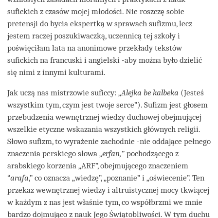
sufickich z czasów mojej młodości. Nie roszczę sobie
pretensji do bycia ekspertką w sprawach sufizmu, lecz
jestem raczej poszukiwaczką, uczennicą tej szkoły i
poświęciłam lata na anonimowe przekłady tekstów
sufickich na francuski i angielski -aby można było dzielić
się nimi z innymi kulturami.
Jak uczą nas mistrzowie suficcy: „
Alejka be kalbeka
(Jesteś
wszystkim tym, czym jest twoje serce”). Sufizm jest głosem
przebudzenia wewnętrznej wiedzy duchowej obejmującej
wszelkie etyczne wskazania wszystkich głównych religii.
Słowo sufizm, to wyrażenie zachodnie -nie oddające pełnego
znaczenia perskiego słowa „
erfan,
” pochodzącego z
arabskiego korzenia „ARF”, obejmującego znaczeniem
“
arafa
,” co oznacza „wiedzę”, „poznanie” i „oświecenie”. Ten
przekaz wewnętrznej wiedzy i altruistycznej mocy tkwiącej
w każdym z nas jest właśnie tym, co współbrzmi we mnie
bardzo dojmująco z nauk Jego Świątobliwości. W tym duchu