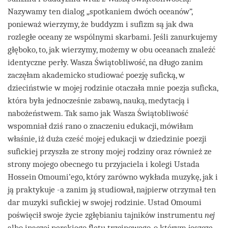
Nazywamy ten dialog „spotkaniem dwóch oceanów”,
ponieważ wierzymy, że buddyzm i sufizm są jak dwa
rozległe oceany ze wspólnymi skarbami. Jeśli zanurkujemy
głęboko, to, jak wierzymy, możemy w obu oceanach znaleźć
identyczne perły. Wasza Świątobliwość, na długo zanim
zaczęłam akademicko studiować poezję suficką, w
dzieciństwie w mojej rodzinie otaczała mnie poezja suficka,
która była jednocześnie zabawą, nauką, medytacją i
nabożeństwem. Tak samo jak Wasza Świątobliwość
wspomniał dziś rano o znaczeniu edukacji, mówiłam
właśnie, iż duża cześć mojej edukacji w dziedzinie poezji
sufickiej przyszła ze strony mojej rodziny oraz również ze
strony mojego obecnego tu przyjaciela i kolegi Ustada
Hossein Omoumi’ego, który zarówno wykłada muzykę, jak i
ją praktykuje -a zanim ją studiował, najpierw otrzymał ten
dar muzyki sufickiej w swojej rodzinie. Ustad Omoumi
poświęcił swoje życie zgłębianiu tajników instrumentu
nej
albo inaczej perskiego fletu trzcinowego, o którym jeszcze