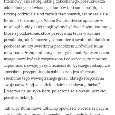
trzcinowy jako istotę ludzką, zakochanego, poszukiwacza
oddzielonego od własnego domu w taki sam sposób, jak
trzcinę oddziela się od zarośli trzcinowych, ażeby stała się
fletem. I tak samo jak Wasza Świątobliwość opisał, że w
mitologii buddyjskiej moglibyśmy być świetlnymi istotami,
które są oddzielone, które przebywają teraz w krainie
pożądania, tak że możemy zapomnieć o swoim niebiańskim
pochodzeniu czy świetlnym pochodzeniu, również Rumi
mówi nam, że zapominamy o tym, gdzie należymy, że nasza
uwaga może być tak rozproszona i odwrócona, że możemy
zapominać o swojej przynależności do wyższego rodzaju, zaś
sposobem przypominania sobie o tym jest słuchanie,
słuchanie tego wewnętrznego głosu; dlatego rozpoczyna
swoje najważniejsze sufickie dzieło od słowa „słuchaj”.
[Przerwa na muzykę fletu, połączona ze słowami perskiej
poezji sufickiej].
Tak więc Rumi mówi: „Słuchaj opowieści o rozdzierającym
serce bólu trzciny, gdyż opowiada on historię każdego