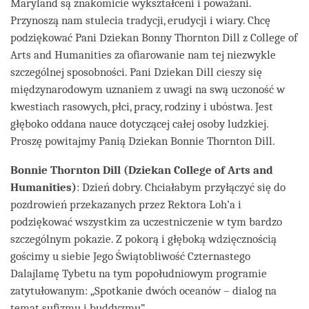
Maryland są znakomicie wykształceni i poważani.
Przynoszą nam stulecia tradycji, erudycji i wiary. Chcę
podziękować Pani Dziekan Bonny Thornton Dill z College of
Arts and Humanities za ofiarowanie nam tej niezwykle
szczególnej sposobności. Pani Dziekan Dill cieszy się
międzynarodowym uznaniem z uwagi na swą uczoność w
kwestiach rasowych, płci, pracy, rodziny i ubóstwa. Jest
głęboko oddana nauce dotyczącej całej osoby ludzkiej.
Proszę powitajmy Panią Dziekan Bonnie Thornton Dill.
Bonnie Thornton Dill (Dziekan College of Arts and
Humanities)
: Dzień dobry. Chciałabym przyłączyć się do
pozdrowień przekazanych przez Rektora Loh’a i
podziękować wszystkim za uczestniczenie w tym bardzo
szczególnym pokazie. Z pokorą i głęboką wdzięcznością
gościmy u siebie Jego Świątobliwość Czternastego
Dalajlamę Tybetu na tym popołudniowym programie
zatytułowanym: „Spotkanie dwóch oceanów – dialog na
temat sufizmu i buddyzmu”.