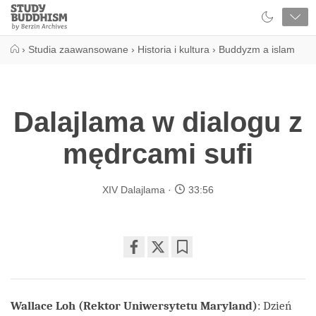
Close
Study
Buddhism
Home
›
Studia zaawansowane
›
Historia i kultura
›
Buddyzm a islam
Dalajlama w dialogu z
mędrcami sufi
XIV Dalajlama
33:56
Share
Bookmark
on
facebook
Wallace Loh (Rektor Uniwersytetu Maryland)
: Dzień