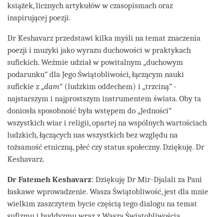
książek, licznych artykułów w czasopismach oraz
inspirującej poezji.
Dr Keshavarz przedstawi kilka myśli na temat znaczenia
poezji i muzyki jako wyrazu duchowości w praktykach
sufickich. Weźmie udział w powitalnym „duchowym
podarunku” dla Jego Świątobliwości, łączącym nauki
sufickie z „
dam
” (ludzkim oddechem) i „trzciną” -
najstarszym i najprostszym instrumentem świata. Oby ta
doniosła sposobność była wstępem do „Jedności”
wszystkich wiar i religii, opartej na wspólnych wartościach
ludzkich, łączących nas wszystkich bez względu na
tożsamość etniczną, płeć czy status społeczny. Dziękuję. Dr
Keshavarz.
Dr Fatemeh Keshavarz
: Dziękuję Dr Mir-Djalali za Pani
łaskawe wprowadzenie. Wasza Świątobliwość, jest dla mnie
wielkim zaszczytem bycie częścią tego dialogu na temat
sufizmu i buddyzmu wraz z Waszą Świątobliwością.