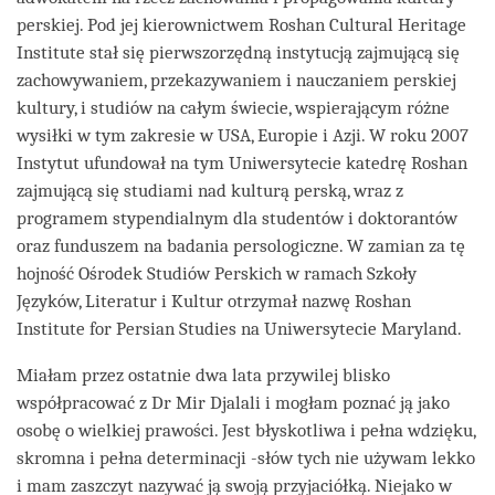
perskiej. Pod jej kierownictwem Roshan Cultural Heritage
Institute stał się pierwszorzędną instytucją zajmującą się
zachowywaniem, przekazywaniem i nauczaniem perskiej
kultury, i studiów na całym świecie, wspierającym różne
wysiłki w tym zakresie w USA, Europie i Azji. W roku 2007
Instytut ufundował na tym Uniwersytecie katedrę Roshan
zajmującą się studiami nad kulturą perską, wraz z
programem stypendialnym dla studentów i doktorantów
oraz funduszem na badania persologiczne. W zamian za tę
hojność Ośrodek Studiów Perskich w ramach Szkoły
Języków, Literatur i Kultur otrzymał nazwę Roshan
Institute for Persian Studies na Uniwersytecie Maryland.
Miałam przez ostatnie dwa lata przywilej blisko
współpracować z Dr Mir Djalali i mogłam poznać ją jako
osobę o wielkiej prawości. Jest błyskotliwa i pełna wdzięku,
skromna i pełna determinacji -słów tych nie używam lekko
i mam zaszczyt nazywać ją swoją przyjaciółką. Niejako w