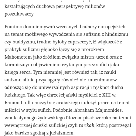
kształtujących duchową perspektywę milionów
poszukiwaczy.
Pomimo domniemywań wczesnych badaczy europejskich
na temat możliwego wywodzenia się sufizmu z hinduizmu
czy buddyzmu, trudno byłoby zaprzeczyć, iż większość z
praktyk sufizmu głęboko łączy się z prorokiem
Mahometem jako źródłem związku mistrz-uczeń oraz z
koranicznym objawieniem czytanym przez sufich jako
księga serca. Tym niemniej jest również tak, iż nauki
sufizmu silnie przyciągały również nie-muzułmanów -
odnosząc się do uniwersalnych aspiracji i tęsknot ducha
ludzkiego. Tak więc chrześcijański myśliciel z XIII w,
Ramon Llull nauczył się arabskiego i ułożył prace na temat
miłości w stylu sufich. Podobnie, Abraham Majmonides,
wnuk słynnego żydowskiego filozofa, pisał szeroko na temat
wewnętrznej ścieżki sufickiej czyli
tarikah
, którą postrzegał
jako bardzo zgodną z judaizmem.