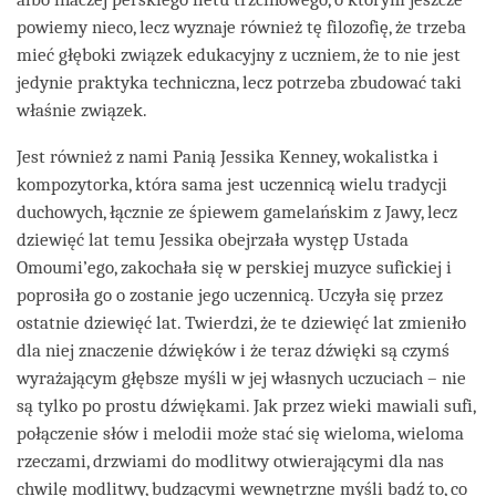
powiemy nieco, lecz wyznaje również tę filozofię, że trzeba
mieć głęboki związek edukacyjny z uczniem, że to nie jest
jedynie praktyka techniczna, lecz potrzeba zbudować taki
właśnie związek.
Jest również z nami Panią Jessika Kenney, wokalistka i
kompozytorka, która sama jest uczennicą wielu tradycji
duchowych, łącznie ze śpiewem gamelańskim z Jawy, lecz
dziewięć lat temu Jessika obejrzała występ Ustada
Omoumi’ego, zakochała się w perskiej muzyce sufickiej i
poprosiła go o zostanie jego uczennicą. Uczyła się przez
ostatnie dziewięć lat. Twierdzi, że te dziewięć lat zmieniło
dla niej znaczenie dźwięków i że teraz dźwięki są czymś
wyrażającym głębsze myśli w jej własnych uczuciach – nie
są tylko po prostu dźwiękami. Jak przez wieki mawiali sufi,
połączenie słów i melodii może stać się wieloma, wieloma
rzeczami, drzwiami do modlitwy otwierającymi dla nas
chwilę modlitwy, budzącymi wewnętrzne myśli bądź to, co