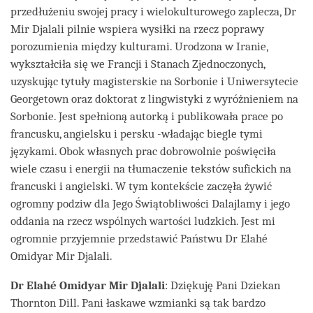
przedłużeniu swojej pracy i wielokulturowego zaplecza, Dr
Mir Djalali pilnie wspiera wysiłki na rzecz poprawy
porozumienia między kulturami. Urodzona w Iranie,
wykształciła się we Francji i Stanach Zjednoczonych,
uzyskując tytuły magisterskie na Sorbonie i Uniwersytecie
Georgetown oraz doktorat z lingwistyki z wyróżnieniem na
Sorbonie. Jest spełnioną autorką i publikowała prace po
francusku, angielsku i persku -władając biegle tymi
językami. Obok własnych prac dobrowolnie poświęciła
wiele czasu i energii na tłumaczenie tekstów sufickich na
francuski i angielski. W tym kontekście zaczęła żywić
ogromny podziw dla Jego Świątobliwości Dalajlamy i jego
oddania na rzecz wspólnych wartości ludzkich. Jest mi
ogromnie przyjemnie przedstawić Państwu Dr Elahé
Omidyar Mir Djalali.
Dr Elahé Omidyar Mir Djalali
: Dziękuję Pani Dziekan
Thornton Dill. Pani łaskawe wzmianki są tak bardzo