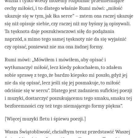
ważna i tylko wtedy możemy rozpoznać przemieniające
cechy miłości, i to dlatego właśnie Rumi mówi: „miłość
ukazuje się w tym, jak łka serce” – zatem ona raczej ukazuje
się niż opisuje siebie, czy raczej niż my byśmy ją opisywali.
Ta tęsknota daje poszukiwaczowi siłę do podążania
naprzód, a mimo tego samej tęsknoty nie da się wyjaśnić
czy opisać, ponieważ nie ma ona żadnej formy.
Rumi mówi: „Mówiłem i mówiłem, aby opisać i
wytłumaczyć miłość, lecz kiedy pokochałem, to zdałem
sobie sprawę z tego, że bardzo kiepsko mi poszło, gdyż jej
nie da się opisać, lecz jeśli się jej posmakuje, to miłość
odciśnie się w sercu”. Dlatego jest zadaniem sufickiej poezji
i muzyki, dostarczyć poszukującemu tego smaku, smaku tej
bezforemności czy też tego niemającego formy piękna”.
[Więcej muzyki fletu i śpiewu poezji.]
Wasza Świątobliwość, chciałbym teraz przedstawić Waszej