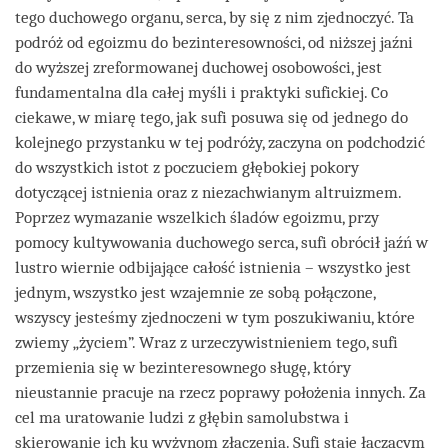
tego duchowego organu, serca, by się z nim zjednoczyć. Ta
podróż od egoizmu do bezinteresowności, od niższej jaźni
do wyższej zreformowanej duchowej osobowości, jest
fundamentalna dla całej myśli i praktyki sufickiej. Co
ciekawe, w miarę tego, jak sufi posuwa się od jednego do
kolejnego przystanku w tej podróży, zaczyna on podchodzić
do wszystkich istot z poczuciem głębokiej pokory
dotyczącej istnienia oraz z niezachwianym altruizmem.
Poprzez wymazanie wszelkich śladów egoizmu, przy
pomocy kultywowania duchowego serca, sufi obrócił jaźń w
lustro wiernie odbijające całość istnienia – wszystko jest
jednym, wszystko jest wzajemnie ze sobą połączone,
wszyscy jesteśmy zjednoczeni w tym poszukiwaniu, które
zwiemy „życiem”. Wraz z urzeczywistnieniem tego, sufi
przemienia się w bezinteresownego sługę, który
nieustannie pracuje na rzecz poprawy położenia innych. Za
cel ma uratowanie ludzi z głębin samolubstwa i
skierowanie ich ku wyżynom złączenia. Sufi staje łączącym