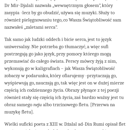
Dr Mir-Djalali nazwała „wewnętrznym głosem”, który
zasypia -lecz by go obudzić, używa się muzyki. Służy to
również pielęgnowaniu tego, co Wasza Świątobliwość sam
nazwałeś „zaletami serca”.
Tak samo jak ludzki oddech i bicie serca, jest to język
uniwersalny. Nie potrzeba go tłumaczyć, a więc sufi
postrzegają go jako język, przy pomocy którego mogą
przemawiać do całego świata. Perscy mówcy żyją z nim,
wykonują go w kaligrafiach – jak Wasza Świątobliwość
zobaczy w podarunku, który ofiarujemy -przytaczają go,
wyśpiewują go, nauczają go, tak więc jest on w dużej mierze
częścią ich codziennego życia. Obrazy płynące z tej poezji
również stały się częścią ich życia, zaś bardzo ważny jest tu
obraz samego
neju
albo trzcinowego fletu. [Przerwa na
muzykę fletu].
Wielki suficki poeta z XIII w. Dżalal ad-Din Rumi opisał flet