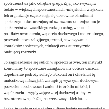
społeczeństwa jako odrębne grupy. Żyją jako zwyczajni
ludzie w większych społecznościach -miejskich i wiejskich.
Ich organizacje często stają się dosłownie ośrodkami
społecznymi dostarczającymi szerszemu otaczającemu je
społeczeństwu wszelkiego rodzaju usług, w postaci
posiłków, schronienia, wsparcia duchowego i materialnego,
przewodnictwa religijnego, terapii, nawiązywania
kontaktów społecznych, edukacji oraz autentycznie
budującej rozrywki.
To zagnieżdżenie się sufich w społeczeństwie, ten instynkt
komunalny, to społecznie zaangażowane oblicze oznacza
dopełnienie podróży sufiego. Pokonał on i okiełznał tę
małostkową niższą jaźń, zastąpił ją wyższym, duchowym
poczuciem osobowości i zmienił te źródła miłości, i
współczucia – wypływające z tej duchowej osoby -w
bezinteresowną służbę na rzecz wszystkich istot.
Sądzę, iż wiele w tej podróży sufiego będzie współbrzmieć z