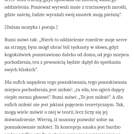
oddzielenia. Ponieważ wyrwali mnie z trzcinowych zarośli,
gdzie należę, ludzie wyrażali swój smutek moją pieśnią”.
[Dalsza muzyka i poezja.]
Rumi mówi tak: „Niech to oddzielenie rozedrze moje serce
na strzępy, bym mógł ubrać ból tęsknoty w słowa, gdyż
kogokolwiek pozostawiono daleko od domu, od jego miejsca
pochodzenia, ten z pewnością będzie dążył do spotkania
swych bliskich”.
Dla sufich napędem tego poszukiwania, tego poszukiwania
miejsca pochodzenia, jest miłość: „ta siła, ten ogień dający
ciepło memu głosowi”. Rumi mówi: „To jest miłość”. A dla
sufich miłość nie jest jakimś pojęciem teoretycznym. Tak,
mogą wiele mówić o niej w teorii, lecz liczy się jej
doświadczenie. Wierzą, iż musimy pozwolić sobie na
posmakowanie miłości. Ta koncepcja smaku jest bardzo