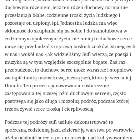
duchowym rdzeniem, lecz ten rdzeń duchowy normalnie
przesłaniają błahe, codzienne troski życia ludzkiego i
pozostaje on uśpiony, śpi. Jednostka ludzka ma więc
skłonność do skupiania się na sobie i do samolubstwa w
codziennym społecznym życiu, nie mniej to duchowe serce
może się przebudzić za sprawą boskich znaków istniejących
w nas i wokół nas -jak widzieliśmy. Sufi wierzą, że poezja i
muzyka są w tym względzie szczególnie bogate. Zaś raz
przebudzone, to duchowe serce może wzrastać i stopniowo
zastąpić tamtą małostkową, niższą jaźń, która je wcześniej
tłumiła. Ten proces opanowywania i ostatecznie
zastępowania tej niższej jaźni duchowym sercem, często
postrzega się jako długą i mozolną podróż, podczas której
trzeba żywić serce troską i cierpliwością.
Podczas tej podróży sufi usiłuje dekonstruować tę
społeczną, codzienną jaźń, zdzierać ją warstwa po warstwie,
ażeby odsłonić serce, a potem pracuje nad kultywowaniem