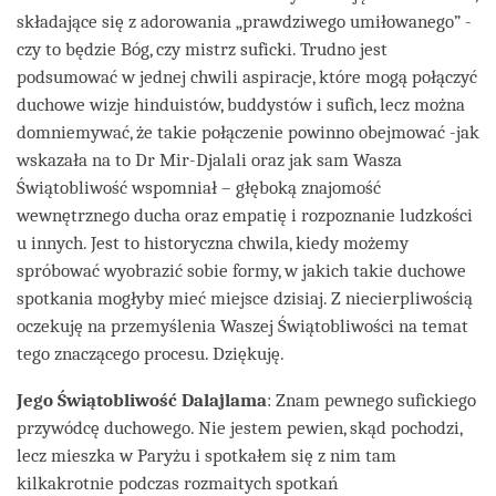
składające się z adorowania „prawdziwego umiłowanego” -
czy to będzie Bóg, czy mistrz suficki. Trudno jest
podsumować w jednej chwili aspiracje, które mogą połączyć
duchowe wizje hinduistów, buddystów i sufich, lecz można
domniemywać, że takie połączenie powinno obejmować -jak
wskazała na to Dr Mir-Djalali oraz jak sam Wasza
Świątobliwość wspomniał – głęboką znajomość
wewnętrznego ducha oraz empatię i rozpoznanie ludzkości
u innych. Jest to historyczna chwila, kiedy możemy
spróbować wyobrazić sobie formy, w jakich takie duchowe
spotkania mogłyby mieć miejsce dzisiaj. Z niecierpliwością
oczekuję na przemyślenia Waszej Świątobliwości na temat
tego znaczącego procesu. Dziękuję.
Jego Świątobliwość Dalajlama
: Znam pewnego sufickiego
przywódcę duchowego. Nie jestem pewien, skąd pochodzi,
lecz mieszka w Paryżu i spotkałem się z nim tam
kilkakrotnie podczas rozmaitych spotkań