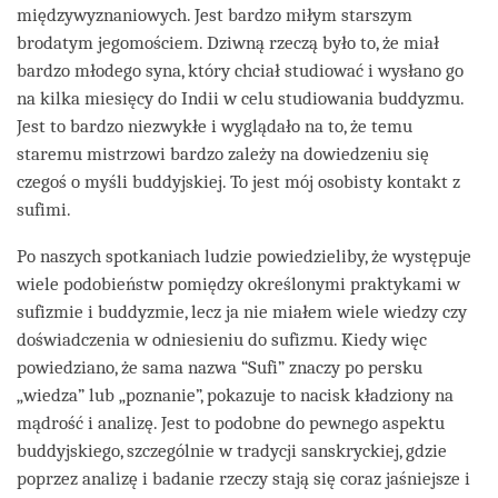
międzywyznaniowych. Jest bardzo miłym starszym
brodatym jegomościem. Dziwną rzeczą było to, że miał
bardzo młodego syna, który chciał studiować i wysłano go
na kilka miesięcy do Indii w celu studiowania buddyzmu.
Jest to bardzo niezwykłe i wyglądało na to, że temu
staremu mistrzowi bardzo zależy na dowiedzeniu się
czegoś o myśli buddyjskiej. To jest mój osobisty kontakt z
sufimi.
Po naszych spotkaniach ludzie powiedzieliby, że występuje
wiele podobieństw pomiędzy określonymi praktykami w
sufizmie i buddyzmie, lecz ja nie miałem wiele wiedzy czy
doświadczenia w odniesieniu do sufizmu. Kiedy więc
powiedziano, że sama nazwa “Sufi” znaczy po persku
„wiedza” lub „poznanie”, pokazuje to nacisk kładziony na
mądrość i analizę. Jest to podobne do pewnego aspektu
buddyjskiego, szczególnie w tradycji sanskryckiej, gdzie
poprzez analizę i badanie rzeczy stają się coraz jaśniejsze i