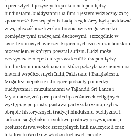
o przeszłych i przyszłych spotkaniach pomiędzy
hinduistami, buddystami i sufimi, i jestem wdzięczny za tę
sposobność. Bez wątpienia będą tacy, którzy będą poddawać
w wątpliwość możliwość istnienia szczerego związku
pomiędzy tymi tradycjami duchowymi -szczególnie w
świetle surowych wierzeń kojarzonych czasem z islamskim
otoczeniem, w którym powstał sufizm. Ludzi może
rzeczywiście niepokoić sprawa konfliktów pomiędzy
hinduistami i muzułmanami, która położyła się cieniem na
historii współczesnych Indii, Pakistanu i Bangladeszu.
Mogą też niepokoić istniejące podziały pomiędzy
buddystami i muzułmanami w Tajlandii, Sri Lance i
Myanmarze, zaś poza pamięcią o różnicach religijnych
występuje po prostu postawa partykularyzmu, czyli w
obrębie historycznych tradycji hinduizmu, buddyzmu i
sufizmu są głębokie i osobliwe postawy przywiązania, i
posłuszeństwa wobec szczególnych linii nauczycieli oraz
lokalnych ośrodków władzy duchowej, łącznie