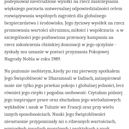
podejmował niestrudzone wysiłki na rzecz zaszczepiania
większego poczucia uniwersalnej odpowiedzialności celem
rozwiązywania wspólnych zagrożeń dla globalnego
bezpieczeństwa i środowiska. Jego życiowy wysiłek na rzecz
promowania wartości altruizmu, miłości i współczucia -a w
szczególności jego pozbawiona przemocy kampania na
rzecz zakończenia chińskiej dominacji w jego ojczyźnie -
zyskały mu uznanie w postaci przyznania Pokojowej
Nagrody Nobla w roku 1989.
Na poziomie osobistym, kiedy po raz pierwszy spotkałem
Jego Świątobliwość w Dharamsali w Indiach, zainspirował
mnie nie tylko jego przekaz pokoju i globalnej jedności, lecz
również jego ciepło i pogodna osobowość. Czytałam później
jego inspirujące prace oraz słuchałam jego wielodniowych
wykładów i nauk w Tuluzie we Francji oraz przy wielu
innych sposobnościach. Nauki Jego Świątobliwości
nieustannie przypominały mi o rdzennych wartościach,
wzniosłych zasadach moralnych i praktykach z nauk