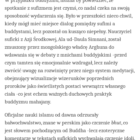
W przypadku buddyzmu, można by powiedzieć, że
spotkanie z sufizmem jest czymś, co nadal czeka na swoją
sposobność wydarzenia się. Było w przeszłości nieco chwil,
kiedy mógł mieć miejsce dialog pomiędzy sufimi a
buddystami, lecz pozostał on kusząco niepełny. Nauczyciel
suficki z Azji Środkowej, Ala ud-Daula Simnani, został
zmuszony przez mongolskiego władcę Arghuna do
wdawania się w debaty z mnichami buddyjskimi -przed
czym tamten się emocjonalnie wzdragał, lecz należy
zwrócić uwagę na rozwinięty przez niego system medytacji,
obejmujący wizualizacje wizerunków poprzednich
proroków jako świetlistych postaci wewnątrz własnego
ciała -co jest echem ważnych duchowych praktyk
buddyzmu mahajany.
Oficjalne nauki islamu od dawna odrzucały
bałwochwalstwo, znane w perskim jako czczenie
bhut
, co
jest słowem pochodzącym od Buddha -lecz ezoteryczne
komentarze w tekstach sufickich wychwalają czczenie idoli,