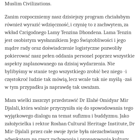
Muslim Civilizations.
Zanim rozpoczniemy nasz dzisiejszy program chciałabym
również wyrazić wdzięczność, i czynię to z zachwytem, za
wkład Czcigodnego Lamy Tenzina Dhondena. Lama Tenzin
jest osobistym wysłannikiem Jego Świątobliwości i jego
mądre rady oraz doświadczenie logistyczne pozwoliły
pokierować nasz pełen oddania personel poprzez wszystkie
aspekty zaplanowanego na dzisiaj wydarzenia. Nie
bylibyśmy w stanie tego wszystkiego zrobić bez niego -i
częstokroć ludzie tak mówią, lecz wcale tak nie myślą -zaś
w tym przypadku ja naprawdę tak uważam.
Mam wielki zaszczyt przedstawić Dr Elahé Omidyar Mir
Djalali, która walnie przyczyniła się do spowodowania tego
wyjątkowego dialogu na temat sufizmu i buddyzmu. Jako
założycielka i rektor Roshan Cultural Heritage Institute, Dr
Mir-Djalali przez całe swoje życie była niezachwianym
adwokatem na rzecz zachowania i propagowania kultury