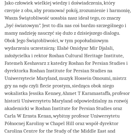
Jako człowiek wielkiej wiedzy i doświadczenia, który
czerpie z obu, aby promować pokój, zrozumienie i harmonię,
Wasza Świątobliwość uosabia nasz ideał tego, co znaczy
„być światowym”. Jest to dla nas coś bardzo szczególnego i
mamy nadzieję nauczyć się dużo z dzisiejszego dialogu.
Obok Jego Świątobliwości, w tym popołudniowym
wydarzeniu uczestniczą: Elahé Omidyar Mir Djalali,
założycielka i rektor Roshan Cultural Heritage Institute,
Fatemeh Keshavarz z katedry Roshan for Persian Studies i
dyrektorka Roshan Institute for Persian Studies na
Uniwersytecie Maryland, muzyk Hossein Omoumi, mistrz
gry na
neju
czyli flecie prostym, siedząca obok niego
wokalistka Jessika Kenney, Ahmet T Karamastaffa, profesor
historii Uniwersytetu Maryland odpowiedzialny za rozwój
akademicki w Roshan Institute for Persian Studies oraz
Carla W Ernsta Kenan, wybitny profesor Uniwersytetu
Północnej Karoliny w Chapel Hill oraz współ-dyrektor
Carolina Centre for the Study of the Middle East and