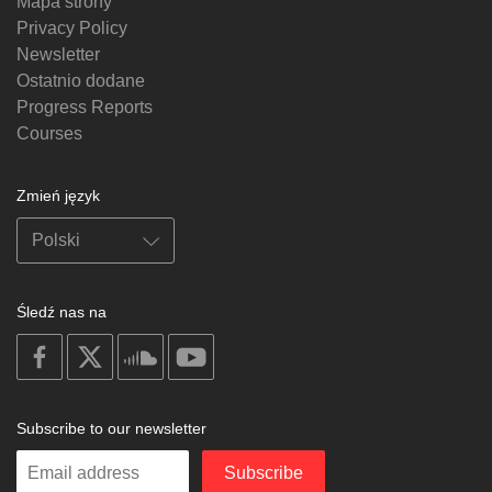
Mapa strony
Privacy Policy
Newsletter
Ostatnio dodane
Progress Reports
Courses
Zmień język
Śledź nas na
on
on
on
on
facebook
X
soundcloud
youtube
Subscribe to our newsletter
Enter
Subscribe
your