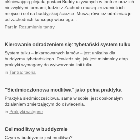
olśniewającą plejadą postaci Buddy używanych w tantrze oraz ich
niezwykłymi formami, ludzie z Zachodu muszą zrozumieć ich
miejsce i cel na buddyjskiej ścieżce. Muszą również odróżniać je
od zachodnich koncepcji własnego...
Part
in
Rozumienie tantry
Kierowanie odradzeniem się: tybetański system tulku
System tulku – inkarnowanych lamów – jest unikalny dla
buddyzmu tybetańskiego. Dowiedz się, jak jest minimalny etap
praktyki wymagany do wytworzenia linii tulku.
in
Tantra: teoria
"Siedmioczłonowa modlitwa" jako pełna praktyka
Praktyka siedmioczęściowa, sama w sobie, jest doskonałym
działaniem zmierzającym do oświecenia.
in
Praktyki wstępne
Cel modlitwy w buddyzmie
Czym w buddyzmie jest modlitwa?