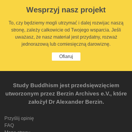
Wesprzyj nasz projekt
To, czy będziemy mogli utrzymać i dalej rozwijac naszą
stronę, zależy całkowicie od Twojego wsparcia. Jeśli
uważasz, że nasz materiał jest przydatny, rozważ
jednorazową lub comiesięczną darowiznę.
Ofiaruj
Study Buddhism jest przedsięwzięciem
utworzonym przez Berzin Archives e.V., które
założył Dr Alexander Berzin.
Przyślij opinię
FAQ