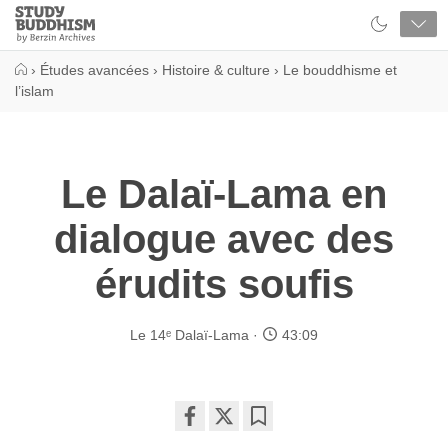
Close
Study
Buddhism
Home
›
Études avancées
›
Histoire & culture
›
Le bouddhisme et
l’islam
Le Dalaï-Lama en
dialogue avec des
érudits soufis
Le 14ᵉ Dalaï-Lama
43:09
Share
Bookmark