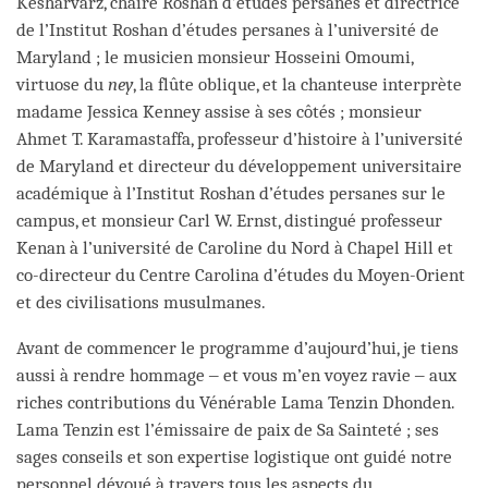
Kesharvarz, chaire Roshan d’études persanes et directrice
de l’Institut Roshan d’études persanes à l’université de
Maryland ; le musicien monsieur Hosseini Omoumi,
virtuose du
ney
, la flûte oblique, et la chanteuse interprète
madame Jessica Kenney assise à ses côtés ; monsieur
Ahmet T. Karamastaffa, professeur d’histoire à l’université
de Maryland et directeur du développement universitaire
académique à l’Institut Roshan d’études persanes sur le
campus, et monsieur Carl W. Ernst, distingué professeur
Kenan à l’université de Caroline du Nord à Chapel Hill et
co-directeur du Centre Carolina d’études du Moyen-Orient
et des civilisations musulmanes.
Avant de commencer le programme d’aujourd’hui, je tiens
aussi à rendre hommage ‒ et vous m’en voyez ravie ‒ aux
riches contributions du Vénérable Lama Tenzin Dhonden.
Lama Tenzin est l’émissaire de paix de Sa Sainteté ; ses
sages conseils et son expertise logistique ont guidé notre
personnel dévoué à travers tous les aspects du