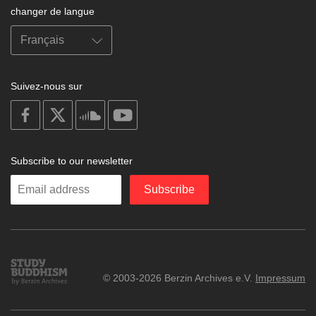
changer de langue
Suivez-nous sur
on
on
on
on
facebook
X
soundcloud
youtube
Subscribe to our newsletter
Enter
Subscribe
your
email
Study
© 2003-2026 Berzin Archives e.V.
Impressum
Buddhism
Home