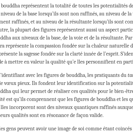
 bouddha représentent la totalité de toutes les potentialités d
iveau de la base lorsqu’ils sont non raffinés, au niveau de la 
ement raffinés, et au niveau de la résultante lorsqu’ils sont 
utre, la plupart des figures représentent aussi un aspect partic
dha aux niveaux de la base, de la voie et de la résultante. Pa
ra représente la compassion fondée sur la chaleur naturelle d
ésente la sagesse fondée sur la clarté innée de l’esprit. S’iden
de à mettre en valeur la qualité qu’e lles personnifient en parti
’identifiant avec les figures de bouddha, les pratiquants du
ta
e vœux pieux. Ils fondent leur identification sur la potentiali
ddha qui leur permet de réaliser ces qualités pour le bien-êtr
ité est qu’ils comprennent que les figures de bouddha et les q
e lles incorporent sont des niveaux quantiques raffinés auxque
leurs qualités sont en résonance de façon valide.
les gens peuvent avoir une image de soi comme étant coincés 