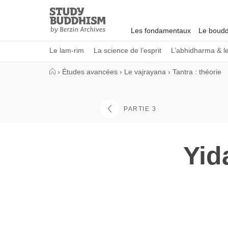
Close
Study
Buddhism
Les fondamentaux
Le boudd
Home
Le lam-rim
La science de l’esprit
L’abhidharma & l
›
Études avancées
›
Le vajrayana
›
Tantra : théorie
PARTIE 3
Yid