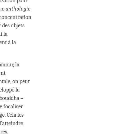
isation pour
ne anthologie
a concentration
 des objets
i la
nt à la
amour, la
ent
ntale, on peut
eloppé la
e bouddha –
e focaliser
e. Cela les
 d’atteindre
res.