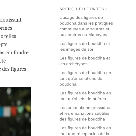
APERÇU DU CONTENU
L’usage des figures de
blouissant
bouddha dans les pratiques
formes
communes aux soutras et
aux tantras du Mahayana
e telles
Les figures de bouddha et
epts
les images de soi
 pas confondre
Les figures de bouddha et
été
les archétypes
e des figures
Les figures de bouddha en
tant qu’émanations de
bouddha
Les figures de bouddha en
tant qu’objets de prières
Les émanations grossières
et les émanations subtiles
des figures de bouddha
Les figures de bouddha en
tant que réceptacles de la