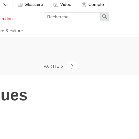
Glossaire
Video
Compte
Enter
Search
un don
search
term
ire & culture
PARTIE 5
ques