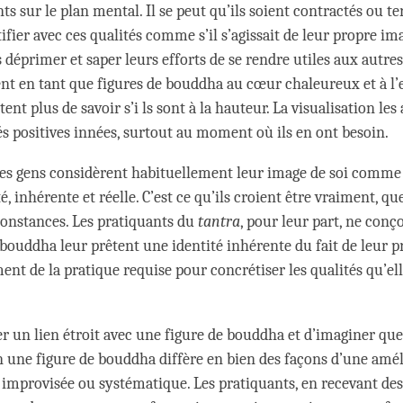
ents sur le plan mental. Il se peut qu’ils soient contractés ou te
ntifier avec ces qualités comme s’il s’agissait de leur propre i
 déprimer et saper leurs efforts de se rendre utiles aux autres
ent en tant que figures de bouddha au cœur chaleureux et à l’e
ètent plus de savoir s’i ls sont à la hauteur. La visualisation les
és positives innées, surtout au moment où ils en ont besoin.
 les gens considèrent habituellement leur image de soi comme 
é, inhérente et réelle. C’est ce qu’ils croient être vraiment, qu
rconstances. Les pratiquants du
tantra
, pour leur part, ne conç
 bouddha leur prêtent une identité inhérente du fait de leur p
t de la pratique requise pour concrétiser les qualités qu’el
ser un lien étroit avec une figure de bouddha et d’imaginer que
 une figure de bouddha diffère en bien des façons d’une amél
i improvisée ou systématique. Les pratiquants, en recevant des