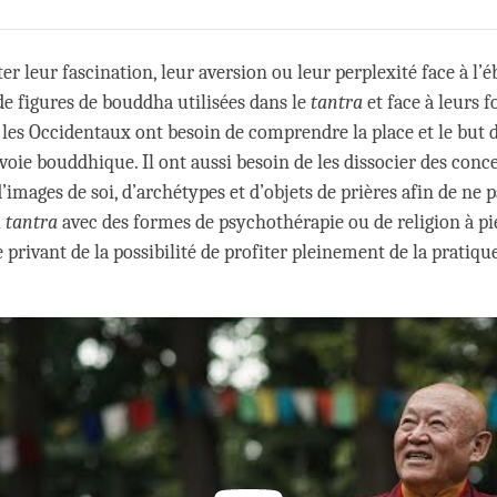
Share
Bookmark
on
facebook
 leur fascination, leur aversion ou leur perplexité face à l’é
e figures de bouddha utilisées dans le
tantra
et face à leurs 
 les Occidentaux ont besoin de comprendre la place et le but d
 voie bouddhique. Il ont aussi besoin de les dissocier des conc
’images de soi, d’archétypes et d’objets de prières afin de ne
u
tantra
avec des formes de psychothérapie ou de religion à pi
e privant de la possibilité de profiter pleinement de la pratiqu