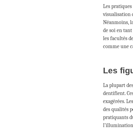
Les pratiques
visualisation 
Néanmoins, l
de soi en tan
les facultés 
comme une cau
Les fig
La plupart des
dentifient. Ce
exagérées. Le
des qualités p
pratiquants 
l’illumination