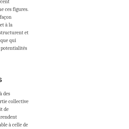
rcent
e ces figures.
 façon
t à la
structurent et
rique qui
 potentialités
s
à des
ie collective
it de
t rendent
ble à celle de