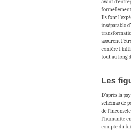
avant d’entre
formellement 
Ils font l’exp
inséparable d
transformation
assurent l’étr
confère l’init
tout au long d
Les fig
D’après la psy
schémas de pe
de l’inconscie
l’humanité en
compte du fai