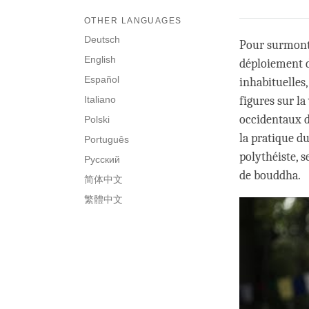
OTHER LANGUAGES
Deutsch
Pour surmonter
English
déploiement d
Español
inhabituelles,
Italiano
figures sur la
occidentaux d
Polski
la pratique d
Português
polythéiste, s
Русский
de bouddha.
简体中文
繁體中文