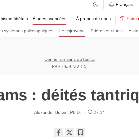
hisme tibétain
Études avancées
À propos de nous
Faire 
es systèmes philosophiques
Le vajrayana
Prières et rituels
Histo
Donner un sens au tantra
PARTIE 4 SUR 5
ams : déités tantri
Alexander Berzin, Ph.D.
27:14