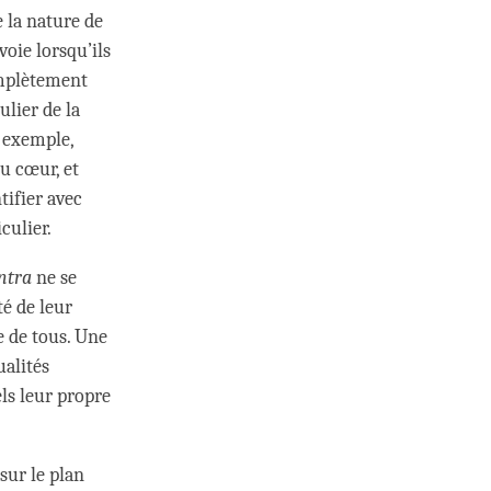
e la nature de
voie lorsqu’ils
complètement
ulier de la
r exemple,
u cœur, et
tifier avec
culier.
ntra
ne se
té de leur
e de tous. Une
ualités
ls leur propre
sur le plan