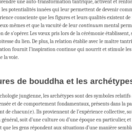
prendre une auto-transformation tantrique, activent et renfo
les potentialités innées qui leur permettent de devenir comm
érience consciente que les figures et leurs qualités existent de
’eux-mêmes et que la vacuité de leur
continuum
mental perme
 de s'opérer. Les vœux pris lors de la cérémonie établissent, 
oitesse du lien. De plus, la relation établie avec le maître tant
iation fournit l’inspiration continue qui nourrit et stimule les
e la voie.
ures de bouddha et les archétype
chologie jungienne, les archétypes sont des symboles relatifs 
nsée et de comportement fondamentaux, présents dans la part
nt de chacun(e). Ils proviennent de l’expérience collective, so
 général, soit d’une culture ou d’une époque en particulier, e
t que les gens répondent aux situations d’une manière sembla