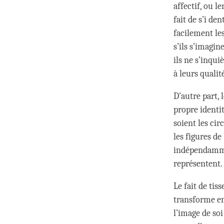
affectif, ou l
fait de s’i de
facilement les
s’ils s’imagin
ils ne s’inqui
à leurs qualit
D’autre part,
propre identit
soient les ci
les figures de
indépendammen
représentent.
Le fait de tis
transforme en
l’image de so