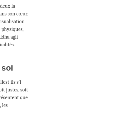
deux la
dans son cœur.
isualisation
s physiques,
ddha agit
alités.
 soi
es) ils s’i
it justes, soit
présentent que
 les