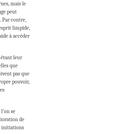
rnes, mais le
mage peut
. Par contre,
sprit limpide,
 aide à accéder
étant leur
elles que
oivent pas que
ropre pouvoir,
les
 l’on se
ioration de
 initiations