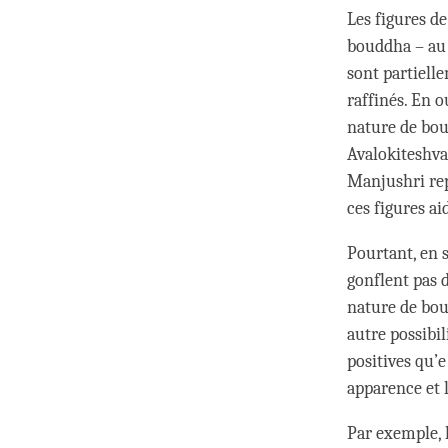
Les figures de
bouddha – au n
sont partiell
raffinés. En o
nature de boud
Avalokiteshva
Manjushri repr
ces figures ai
Pourtant, en s
gonflent pas d
nature de bou
autre possibil
positives qu’
apparence et 
Par exemple, 