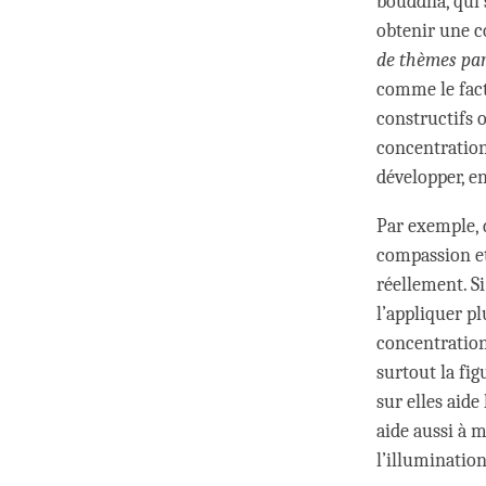
bouddha, qui 
obtenir une c
de thèmes par
comme le fact
constructifs o
concentration
développer, e
Par exemple, 
compassion et
réellement. S
l’appliquer pl
concentration
surtout la fig
sur elles aide
aide aussi à 
l’illumination