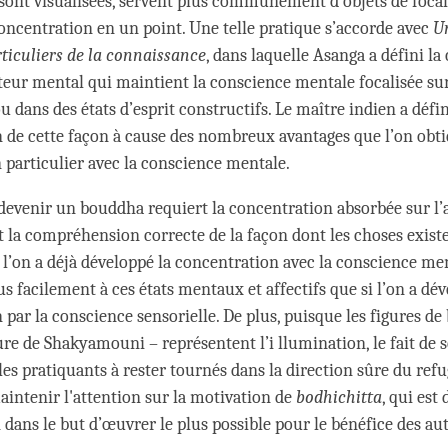
sont visualisées, servent plus communément d’objets de focal
oncentration en un point. Une telle pratique s’accorde avec
U
ticuliers de la connaissance
, dans laquelle Asanga a défini l
eur mental qui maintient la conscience mentale focalisée sur
u dans des états d’esprit constructifs. Le maître indien a défin
 de cette façon à cause des nombreux avantages que l’on obtie
n particulier avec la conscience mentale.
devenir un bouddha requiert la concentration absorbée sur l’
 la compréhension correcte de la façon dont les choses exist
i l’on a déjà développé la concentration avec la conscience me
us facilement à ces états mentaux et affectifs que si l’on a dév
 par la conscience sensorielle. De plus, puisque les figures d
ure de Shakyamouni – représentent l’i llumination, le fait de s
 les pratiquants à rester tournés dans la direction sûre du refug
maintenir l'attention sur la motivation de
bodhichitta
, qui est
 dans le but d’œuvrer le plus possible pour le bénéfice des aut