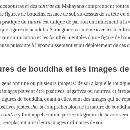
 des soutras et des
tantras
du Mahayana comprennent toutes 
de figures de bouddha en face de soi, au-dessus de sa tête ou 
a pratique du
tantra
est unique de par son entraînement à la v
t que figure de bouddha. S’imaginer soi-même avec les faculté
de communication et les facultés mentales d’une figure de bou
se puissante à l'épanouissement et au déploiement de ces qu
ures de bouddha et les images de
 gens ont une ou plusieurs image(s) de soi à laquelle (auxquell
s images peuvent être positives, négatives ou neutres, et être so
s figures de bouddha, quant à elles, sont des images qui ne re
ositives justes. Par la compréhension de la nature de bouddha,
du
tantra
y font appel comme partie intégrante de la voie vers
, remplaçant ainsi leurs images ordinaires de soi.