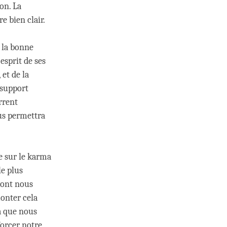
on. La
e bien clair.
 la bonne
esprit de ses
 et de la
 support
rrent
ous permettra
e sur le karma
le plus
dont nous
onter cela
la que nous
forcer notre