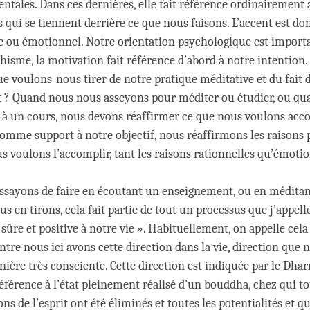
entales. Dans ces dernières, elle fait référence ordinairement
 qui se tiennent derrière ce que nous faisons. L’accent est do
 ou émotionnel. Notre orientation psychologique est import
hisme, la motivation fait référence d’abord à notre intention.
e voulons-nous tirer de notre pratique méditative et du fait d
 ? Quand nous nous asseyons pour méditer ou étudier, ou qu
à un cours, nous devons réaffirmer ce que nous voulons acco
 comme support à notre objectif, nous réaffirmons les raisons
s voulons l’accomplir, tant les raisons rationnelles qu’émotio
ssayons de faire en écoutant un enseignement, ou en méditant
s en tirons, cela fait partie de tout un processus que j’appell
sûre et positive à notre vie ». Habituellement, on appelle cela 
ntre nous ici avons cette direction dans la vie, direction que
nière très consciente. Cette direction est indiquée par le Dha
éférence à l’état pleinement réalisé d’un bouddha, chez qui to
ions de l’esprit ont été éliminés et toutes les potentialités et qu