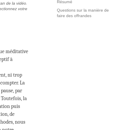
Résumé
ran de la vidéo.
ectionnez votre
Questions sur la manière de
faire des offrandes
ue méditative
eptif à
nt, ni trop
 compter. La
 pause, par
 Toutefois, la
ation puis
tion, de
thodes, nous
n notre