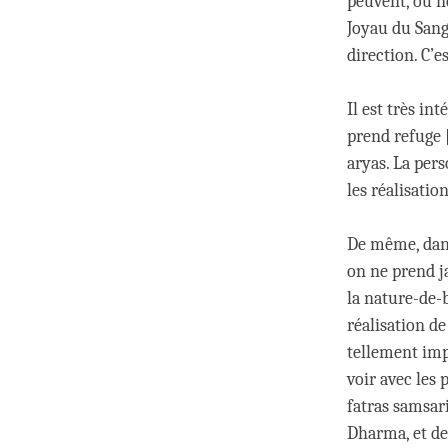
peuvent, ou ne
Joyau du Sang
direction. C’
Il est très in
prend refuge [
aryas. La pers
les réalisatio
De même, dans
on ne prend j
la nature-de-b
réalisation de
tellement impo
voir avec les 
fatras samsari
Dharma, et de