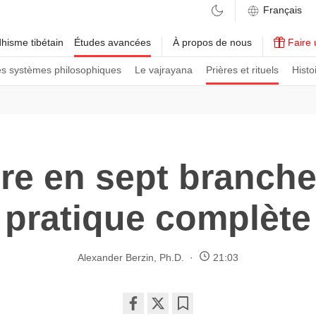
hisme tibétain
Études avancées
À propos de nous
Faire 
es systèmes philosophiques
Le vajrayana
Prières et rituels
Histo
ère en sept branche
pratique complète
Alexander Berzin, Ph.D.
21:03