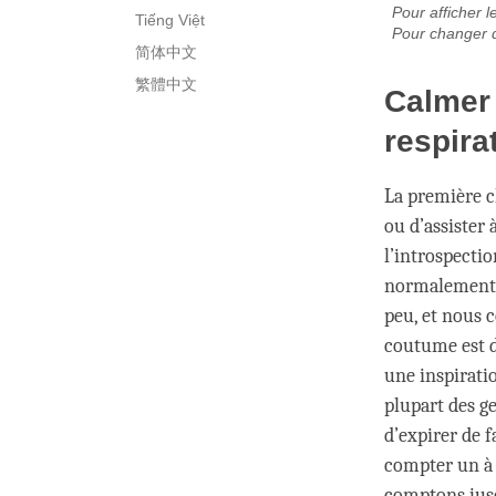
Pour afficher l
Tiếng Việt
Pour changer d
简体中文
繁體中文
Calmer 
respira
La première c
ou d’assister 
l’introspectio
normalement p
peu, et nous c
coutume est d
une inspiratio
plupart des g
d’expirer de f
compter un à 
comptons jusq