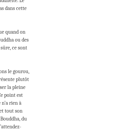
uddhéité. Le
as dans cette
 que quand on
uddha ou des
 sûre, ce sont
ons le gourou,
résente plutôt
ser la pleine
e point est
 n’a rien à
et tout son
du Bouddha, du
’attendez-