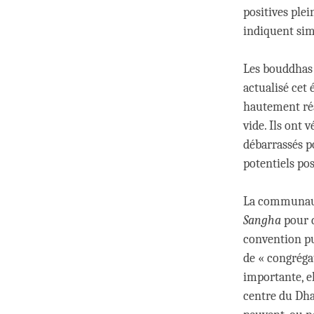
positives ple
indiquent si
Les bouddhas 
actualisé cet 
hautement réa
vide. Ils ont 
débarrassés po
potentiels pos
La communaut
Sangha
pour 
convention p
de « congréga
importante, e
centre du Dha