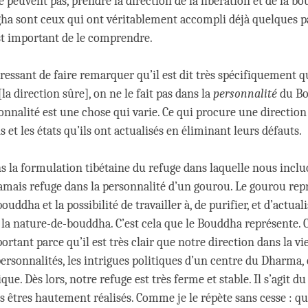
 peuvent pas, prendre la direction de la libération et de la bo
ha sont ceux qui ont véritablement accompli déjà quelques p
est important de le comprendre.
téressant de faire remarquer qu’il est dit très spécifiquement
la direction sûre], on ne le fait pas dans la
personnalité
du Bo
onnalité est une chose qui varie. Ce qui procure une direction
ns et les états qu’ils ont actualisés en éliminant leurs défauts.
 la formulation tibétaine du refuge dans laquelle nous inclu
amais refuge dans la personnalité d’un gourou. Le gourou rep
ouddha et la possibilité de travailler à, de purifier, et d’actuali
 la nature-de-bouddha. C’est cela que le Bouddha représente. C
rtant parce qu’il est très clair que notre direction dans la vie
personnalités, les intrigues politiques d’un centre du Dharma, 
que. Dès lors, notre refuge est très ferme et stable. Il s’agit 
s êtres hautement réalisés. Comme je le répète sans cesse : qu