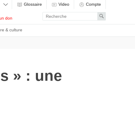
Glossaire
Video
Compte
Enter
Search
un don
search
term
ire & culture
s » : une