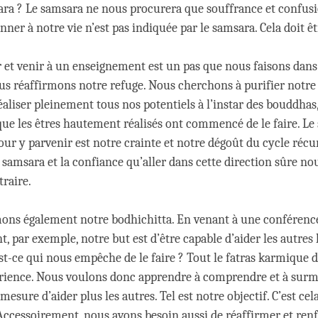
ra ? Le samsara ne nous procurera que souffrance et confusi
nner à notre vie n’est pas indiquée par le samsara. Cela doit êtr
r et venir à un enseignement est un pas que nous faisons dans
ous réaffirmons notre refuge. Nous cherchons à purifier notre 
éaliser pleinement tous nos potentiels à l’instar des bouddhas,
e les êtres hautement réalisés ont commencé de le faire. Le
ur y parvenir est notre crainte et notre dégoût du cycle récu
 samsara et la confiance qu’aller dans cette direction sûre n
traire.
ons également notre bodhichitta. En venant à une conférenc
nt, par exemple, notre but est d’être capable d’aider les autres 
est-ce qui nous empêche de le faire ? Tout le fatras karmique 
érience. Nous voulons donc apprendre à comprendre et à surm
 mesure d’aider plus les autres. Tel est notre objectif. C’est ce
Accessoirement, nous avons besoin aussi de réaffirmer et ren