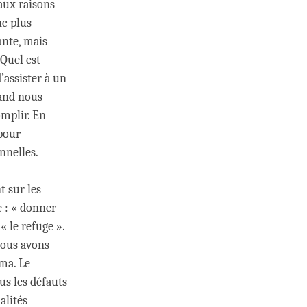
 aux raisons
nc plus
ante, mais
 Quel est
’assister à un
and nous
mplir. En
 pour
nnelles.
 sur les
e : « donner
« le refuge ».
 nous avons
rma. Le
us les défauts
alités