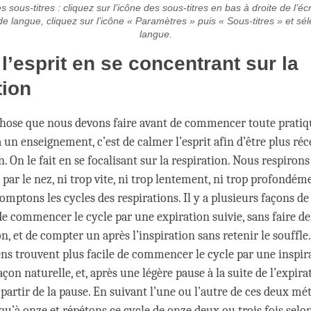
es sous-titres : cliquez sur l’icône des sous-titres en bas à droite de l’éc
e langue, cliquez sur l’icône « Paramètres » puis « Sous-titres » et sél
langue.
l’esprit en se concentrant sur la
tion
hose que nous devons faire avant de commencer toute pratiq
à un enseignement, c’est de calmer l’esprit afin d’être plus réc
n. On le fait en se focalisant sur la respiration. Nous respirons
ar le nez, ni trop vite, ni trop lentement, ni trop profondéme
omptons les cycles des respirations. Il y a plusieurs façons de
e commencer le cycle par une expiration suivie, sans faire de
n, et de compter un après l’inspiration sans retenir le souffle.
ens trouvent plus facile de commencer le cycle par une inspir
açon naturelle, et, après une légère pause à la suite de l’expira
partir de la pause. En suivant l’une ou l’autre de ces deux mé
u’à onze et répétons ce cycle de onze deux ou trois fois selo