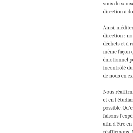
vous du samsa
direction à do
Ainsi, médite
direction ; n
déchets et à r
même façon qu
émotionnel po
incontrôlé du
de nous en ex
Nous réaffirm
et en l’étudia
possible. Qu’
faisons l’exp
afin d’être en
réaffirmons. 