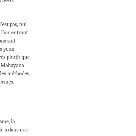
l’est pas, nul
l’air entrant
ns soit
es yeux
rés plutôt que
Le Mahayana
e les méthodes
fermés.
sme, la
le a dans nos