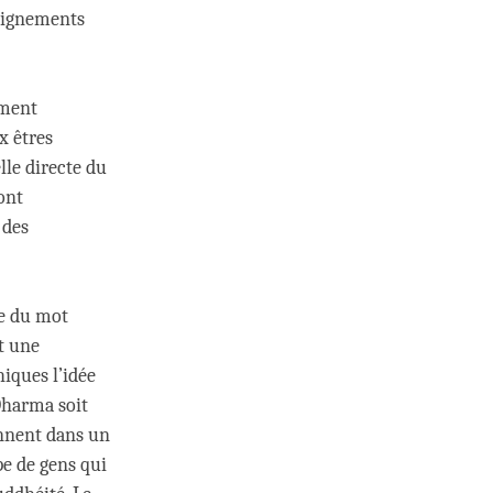
seignements
ement
x êtres
lle directe du
sont
 des
e du mot
t une
iques l’idée
Dharma soit
ennent dans un
pe de gens qui