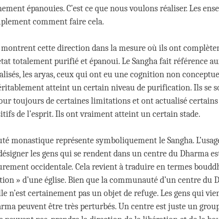
inement épanouies. C’est ce que nous voulons réaliser. Les en
mplement comment faire cela.
montrent cette direction dans la mesure où ils ont complèt
état totalement purifié et épanoui. Le Sangha fait référence au
lisés, les aryas, ceux qui ont eu une cognition non conceptue
véritablement atteint un certain niveau de purification. Ils se 
ur toujours de certaines limitations et ont actualisé certains
itifs de l’esprit. Ils ont vraiment atteint un certain stade.
é monastique représente symboliquement le Sangha. L’usag
désigner les gens qui se rendent dans un centre du Dharma es
urement occidentale
.
Cela revient à traduire en termes bouddh
tion » d’une église. Bien que la communauté d’un centre du 
lle n’est certainement pas un objet de refuge. Les gens qui vi
rma peuvent être très perturbés. Un centre est juste un grou