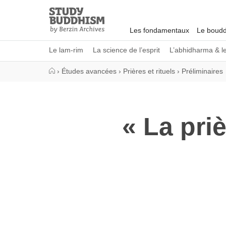
Close
Study
Buddhism
Les fondamentaux
Le boudd
Home
Le lam-rim
La science de l’esprit
L’abhidharma & l
›
Études avancées
›
Prières et rituels
›
Préliminaires
« La pri