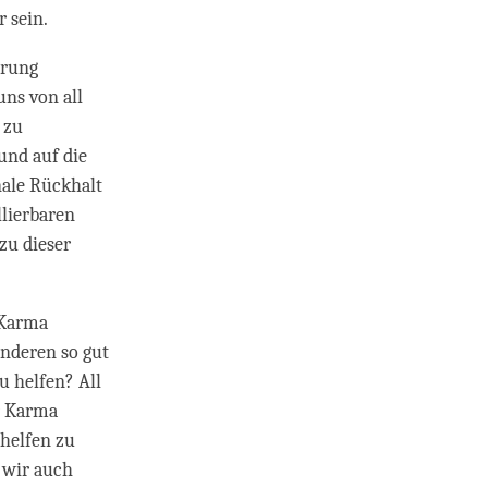
 sein.
hrung
ns von all
 zu
und auf die
nale Rückhalt
lierbaren
zu dieser
 Karma
anderen so gut
u helfen? All
ir Karma
helfen zu
n wir auch