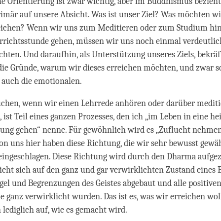
e Orientierung ist zwar wichtig, aber im Buddhismus bezieht
imär auf unsere Absicht. Was ist unser Ziel? Was möchten w
chen? Wenn wir uns zum Meditieren oder zum Studium hin
rrichtsstunde gehen, müssen wir uns noch einmal verdeutlic
hten. Und daraufhin, als Unterstützung unseres Ziels, bekräf
die Gründe, warum wir dieses erreichen möchten, und zwar s
s auch die emotionalen.
uchen, wenn wir einen Lehrrede anhören oder darüber mediti
, ist Teil eines ganzen Prozesses, den ich „im Leben in eine h
tung gehen“ nenne. Für gewöhnlich wird es „Zuflucht nehmen
on uns hier haben diese Richtung, die wir sehr bewusst gewäh
ingeschlagen. Diese Richtung wird durch den Dharma aufgez
eht sich auf den ganz und gar verwirklichten Zustand eines 
el und Begrenzungen des Geistes abgebaut und alle positiven
e ganz verwirklicht wurden. Das ist es, was wir erreichen wol
 lediglich auf, wie es gemacht wird.