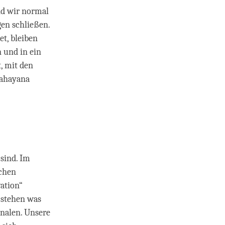
nd wir normal
en schließen.
et, bleiben
n und in ein
, mit den
Mahayana
sind. Im
ichen
vation“
 stehen was
nalen. Unsere