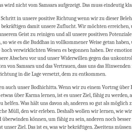
s wird nicht vom Samsara aufgezeigt. Das muss eindeutig klar
in Schritt in unsere positive Richtung wenn wir zu dieser Bele
ekräftigen damit unsere Zuflucht. Wir möchten erreichen, u
nserem Geist zu reinigen und all unsere positiven Potenziale
, so wie es die Buddhas in vollkommener Weise getan haben, 
e hoch verwirklichten Wesen es begonnen haben. Der emotio
sere Abscheu vor und unser Widerwillen gegen das unkontrol
ten von Samsara und das Vertrauen, dass uns das Hinwenden 
ichtung in die Lage versetzt, dem zu entkommen.
gen auch unser Bodhichitta. Wenn wir zu einem Vortrag über
was über Karma lernen, ist es unser Ziel, fähig zu werden, 
u helfen. Was hält uns davon ab, anderen so gut als möglich z
che Müll, den wir erleben. Deshalb wollen wir lernen, wie w
 überwinden können, um fähig zu sein, anderen noch besser 
st unser Ziel. Das ist es, was wir bekräftigen. Zweitens müsse