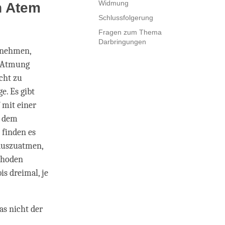
Widmung
n Atem
Schlussfolgerung
Fragen zum Thema
Darbringungen
ilnehmen,
e Atmung
cht zu
e. Es gibt
 mit einer
h dem
 finden es
 auszuatmen,
thoden
is dreimal, je
as nicht der