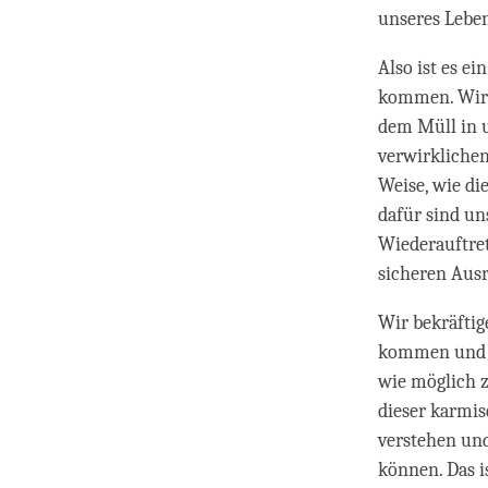
unseres Leben
Also ist es e
kommen. Wir b
dem Müll in u
verwirklichen
Weise, wie di
dafür sind un
Wiederauftre
sicheren Ausr
Wir bekräfti
kommen und et
wie möglich z
dieser karmis
verstehen und
können. Das i