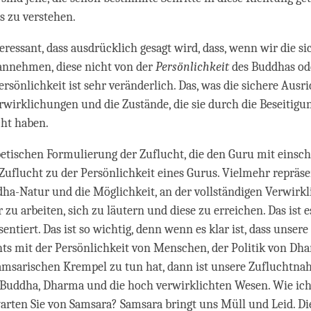
as zu verstehen.
teressant, dass ausdrücklich gesagt wird, dass, wenn wir die si
annehmen, diese nicht von der
Persönlichkeit
des Buddhas od
rsönlichkeit ist sehr veränderlich. Das, was die sichere Ausri
rwirklichungen und die Zustände, die sie durch die Beseitigu
cht haben.
betischen Formulierung der Zuflucht, die den Guru mit einsc
uflucht zu der Persönlichkeit eines Gurus. Vielmehr repräse
ha-Natur und die Möglichkeit, an der vollständigen Verwirk
zu arbeiten, sich zu läutern und diese zu erreichen. Das ist e
entiert. Das ist so wichtig, denn wenn es klar ist, dass unser
ts mit der Persönlichkeit von Menschen, der Politik von Dh
amsarischen Krempel zu tun hat, dann ist unsere Zufluchtna
d Buddha, Dharma und die hoch verwirklichten Wesen. Wie ich
arten Sie von Samsara? Samsara bringt uns Müll und Leid. D