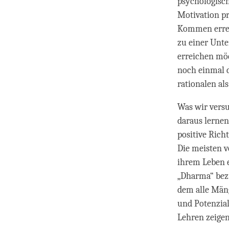
psychologisch
Motivation pr
Kommen errei
zu einer Unte
erreichen möc
noch einmal 
rationalen al
Was wir vers
daraus lernen
positive Rich
Die meisten v
ihrem Leben e
„Dharma“ bezi
dem alle Mäng
und Potenzial
Lehren zeigen