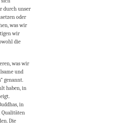
 sich
ir durch unser
setzen oder
hen, was wir
tigen wir
owohl die
eren, was wir
eilsame und
“ genannt.
lt haben, in
eigt.
Buddhas, in
 Qualitäten
len. Die