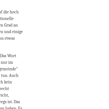
uf die hoch
tionelle
en Grad an
en und einige
hon etwas
. Das Wort
 nur im
ngemeinde“
 tun. Auch
ch kein
recht
icht,
egs ist. Das
tan haben. Es