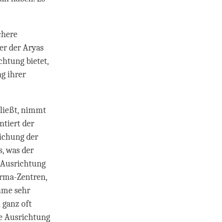
chere
er der Aryas
chtung bietet,
ng ihrer
hließt, nimmt
ntiert der
lichung der
s, was der
e Ausrichtung
arma-Zentren,
hme sehr
 ganz oft
ie Ausrichtung