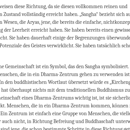
eisen diese Richtung, da sie diesen vollkommen reinen und
n Zustand vollständig erreicht haben. „Sangha“ bezieht sich a
 Wesen, die Aryas, jene, die bereits die einfache, nichtkonzep
er Leerheit erreicht haben. Sie haben bereits einen gewiss
icht. Sie haben dauerhaft einige der Begrenzungen überwund
 Potenziale des Geistes verwirklicht. Sie haben tatsächlich sc
che Gemeinschaft ist ein Symbol, das den Sangha symbolisiert
enschen, die in ein Dharma-Zentrum gehen zu verwenden ist
 In den buddhistischen Wortlaut übersetzt würde es „Kirche
 hat überhaupt nichts mit dem traditionellen Buddhismus zu
inschaft eines Dharma-Zentrums wichtig ist, ist sie sicherli
ekt. Menschen, die in ein Dharma-Zentrum kommen, können 
. Ein Zentrum ist einfach eine Gruppe von Menschen, die vielle
er auch nicht, in Richtung Befreiung und Buddhaschaft unterw
sind jene, die schon bestimmte Schritte in diese Richtung ge