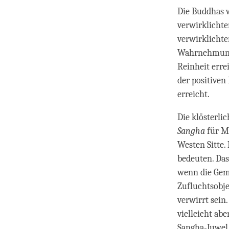
Die Buddhas w
verwirklichte
verwirklichten
Wahrnehmung d
Reinheit erre
der positiven
erreicht.
Die klösterli
Sangha
für M
Westen Sitte.
bedeuten. Das
wenn die Geme
Zufluchtsobj
verwirrt sein
vielleicht ab
Sangha-Juwel 