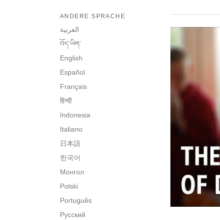
ANDERE SPRACHE
العربية
བོད་ཡིག་
English
Español
Français
हिन्दी
Indonesia
Italiano
日本語
한국어
Монгол
Polski
Português
Русский