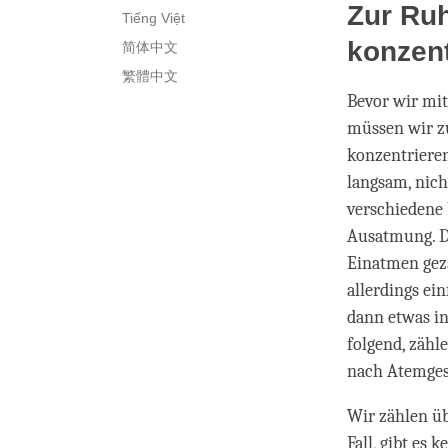
Zur Ru
Tiếng Việt
konzent
简体中文
繁體中文
Bevor wir mit
müssen wir z
konzentrieren
langsam, nich
verschiedene 
Ausatmung. D
Einatmen gezä
allerdings ei
dann etwas in
folgend, zähl
nach Atemgesc
Wir zählen üb
Fall, gibt es