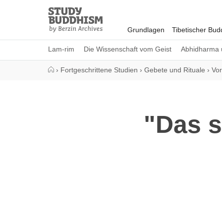
Close
Study
Buddhism
Grundlagen
Tibetischer Bu
Home
Lam-rim
Die Wissenschaft vom Geist
Abhidharma 
›
Fortgeschrittene Studien
›
Gebete und Rituale
›
Vor
"Das s