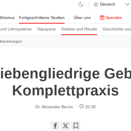
ddhismus
Fortgeschrittene Studien
Über uns
Spenden
und Lehrsysteme
Vajrayana
Gebete und Rituale
Geschichte und
bereitungen
iebengliedrige Geb
Komplettpraxis
Dr. Alexander Berzin
20:30