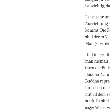
ist wichtig, d
Es ist sehr in
Ausrichtung 
kommt. Die Pe
sind deren Ve
Mängel errei
Und in der ti
man niemals Z
Guru die Budd
Buddha-Natur 
Buddha repräs
im Leben nich
mit all dem s
stark. Es sin
sage: Was erw