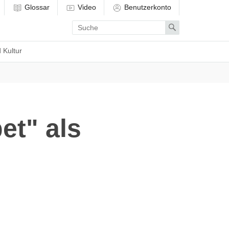
Glossar
Video
Benutzerkonto
Enter
Search
search
term
 Kultur
et" als