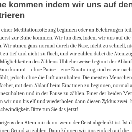
he kommen indem wir uns auf de
rieren
 einer Meditationssitzung beginnen oder an Belehrungen te
uerst zur Ruhe kommen. Wir tun dies, indem wir uns auf di
. Wir atmen ganz normal durch die Nase, nicht zu schnell, ni
t zu tief und nicht zu flach, und wir zählen dabei die Atemzüg
Möglichkeiten des Zählens. Üblicherweise beginnt der Ablauf
ann kommt – ohne Pause – eine Einatmung, und es wir nac
hlt, jedoch ohne die Luft anzuhalten. Die meisten Menschen
nfacher, mit dem Ablauf beim Einatmen zu beginnen, normal
nezuhalten und in der Pause zu zählen. Einer der beiden Me
en wir nun bis elf und wiederholen dann diesen Zyklus zwei- b
hwindigkeit. Bitte tun Sie das jetzt!
rigens den Atem nur dann, wenn der Geist abgelenkt ist. Ist d
 keinen Grund zu zählen. Dann können wir uns einfach auf die