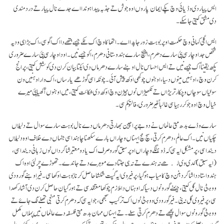
ایس پیار دی وڈیائی وچ پکے ایمان پاروں اوہ جوش تے جذبہ پیدا ہوندا اے جدے نال پیار تے درد مندی
دی مشق کیتی جا سکے۔
ایس اگلی کہانی وچ حکمت اوپر بوہت زور جاپدا اے۔ اتھاکا وچ اک نکے جیہے جتھے دا اک اگو سی، اک بڑا ہی ودیہ
شخص جدا وچار سی پئی سارے دھرم، اچیچ سارے ہندوستانی دھرم، اکو جیہے نیں۔ اودا وچار سی پئی سارے ضروری
پکھ یقیناً اک جیہے نیں تے ایس احساس نال اوہنے سارے دھرماں دی ایکتا بیان کرن دی کوشش کیتی، پر انج
کرن وچ، اوہنیں مینوں دسیا، اوہنوں چوکھی اوکھ پیش آئی۔ چونکہ اسی گوڑھے یار ساں، اک وار اوہنیں ون
سونّیاں سوچاں وچکار تریڑاں تے نکھیڑاں نوں نبیڑن وچ اوکھ دی شکائت کیتی، میں اوہنوں آکھیا پئی میرے
خیال وچ اوہ جو کر رہیا سی غالباً غیر ضروری، فالتو کم سی۔
سارے وڈے بدھ متی عالماں نے دوجے پراچین بھارتی دھرماں دے نال بوہت سارے سوال تے دلیلاں
چکیاں نیں۔ اک عالم، دھرم کرتی، سچ مچ ایہناں وچاراں بارے سکھنا چاہندا سی جنہاں دے خلاف اوہ دلیلاں
دیندا سی، پر مشکل ایہ سی کہ ڈوہنگے وچاراں اوپر سبق گورو صرف اک یا دو معتبر شاگرداں نوں زبانی دیندا سی،
(ایہ سبق) کدی وی لکھے نہ ہندے تے نہ ہی جنتا دے موہرے دتے جاندے۔ تھوڑے چِر لئی اوہ اک
ہندو استاد دا شاگرد بنن وچ کامیاب ہو گیا، پر فیر وی ایہ گُپت شکشا حاصل کرنا بوہت اوکھا سی۔ فیر اوہنے گورو دی
ووہٹی نال گل کیتی، جیہنے گورو نوں دسیا کہ اوہناں دا ملازم چوکھا معتقد سی تے ہور گیان حاصل کرن دی آشا رکھدا
سی، پر فیر وی گل نہ بنی۔ فیر گورو دی ووہٹی نوں اک ترکیب سجھی، جو ایہ سی کہ دھرم کرتی منجی تھلے لُک جاۓ تے
ووہٹی گورو نوں سوال پچھے تے دھرم کرتی سنے۔ تے ایہناں مہان بدھ متی فلسفہ دے عالماں نیں پہلاں مکمل