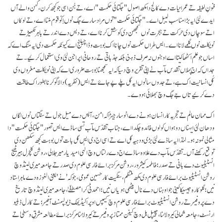
فنونِ لطیفہ تے عمرانیات دے کالج دا مکھ اصول "جگتائی حکمت" اے، تے ہُن اسی جو کجھ کرن، کہن والے آں
ایدے لئی ایہ بڑا مناسب لیبل اے۔ "جگتائی حکمت" توں مراد سارے جگ نوں اِکّو قوم مننا اے، تے لوکاں
اتے سوچاں دی حرکت تے ہجرت نوں سمجھن دی کوشش کرنا اے، تے دیس دے اندر تے باہر نکھیڑ تے
نویکلت نوں گلمے لانا اے۔ ایس طراں حکمت نوں چانا اک بوہت وڈا چیلنج اے کیونکہ حکمت دی ایہ منگ اے کہ
اساں جو علم اکٹھا کیتا اے اوہنوں نہ صرف ذہنی بلکہ جذباتی تے روحانی اپراجن لئی وی استعمال کرئیے۔ تے
جداں کہ اج پہلاں تقدس مآب نے اپنی تقریر وچ دسیا کہ ایہ سمجھنا بوہت ضروری اے کہ اینی نویکلت مغروں وی
کُل انسانیت اک ہے، تے جدوں سانوں ایہ گل پلے پے جاۓ تے ایس (نظریہ) دا لاگو کرنا بطور اک طاقت
دے کرئیے تاں جے جگ وچ بھلائی ہووے۔
اک مہان عالم تے تجربہ کار انسان ہونے دے انوسار جیہڑا کہ امن، آپس دے میل جول تے سنگتاں نوں اگاں
ودھان لئی ایہناں دوہواں کولوں فائدہ چکدا اے، جناب تقدّس مآب تسی ساڈے ایس تصور "جگتائی حکمت" دا
مثالی نمونہ ہو۔ لہٰذا ایہ ساڈے لئی بڑی ودہیہ گل اے تے اسی اج دی ایس گل بات توں بوہت کجھ سکھن دی
توقع رکھنے آں۔ تقدّس مآب دے علاوہ ساڈے اج دے رلتاں وچ الٰہی امیدیار میر جلالی، روشن کلچرل ہیریٹیج
انسٹیٹیوٹ دے بانی تے صدر؛ فاطمہ کیشرور، روشن مرکز برائے فارسی علوم دی صدر تے جامعہ میری لینڈ وچ
روشن انسٹیٹیوٹ براۓ فارسی علوم دی مکھ منتظم، سنگیت کار حسین عمومی، جو کہ 'نے' یعنی الغوزہ دے ماہر استاد
نیں؛ گلو کارہ جیسیکا کینی جو اوہناں دے نال بیٹھی ہویاں نیں؛ احمد ٹی کرامصطفّےٰ، جامعہ میری لینڈ وچ تاریخ
دے پروفیسر تے روشن انسٹیٹیوٹ براۓ فارسی علوم وچ کیمپس اوپر اکیڈیمک ڈیولپمنٹ آفیسر؛ تے کارل ڈبلیو
ارنسٹ، جامعہ شمالی کیرولائنا، چیپل ہِل وچ کینن ممتاز پروفیسر تے کیرولائنا مرکز براۓ مطالعہ مشرقِ وسطیٰ تے