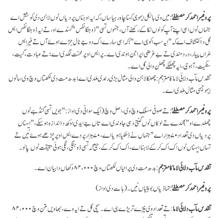
پروفیسر احمد کرمصطفےٰ
: میں وی بالکل ایہوہی کہنا چاہ رہیا ساں، کہ ایہ اوہناں پردیاں نوں لاہن دی کوشش اے
جنہاں نوں اسی اپنے آپ کولوں لکا کے رکھنے آں، جنہوں تسی "ڈوہنگا نفس" کہندے او، تے ایہ ڈوہنگا نفس ایس
گل دا اکتشاف اے کہ "ایہ سب اکو ہی اے"؛ کہ اسی سارے اک دوجے نال جڑے ہوۓ آں تے فیر ایس
طراں پیار، درد مندی تے بےغرضی اپراجن ہوندی اے۔ پر ایس اوپر محنت لگدی اے؛ تے عبادت، گیت،
سنگیت، آہوجی، ایہ چھلکے چھلن والی گل اے۔
تقدس مآب دلائی لاما کا مترجم: چھلکا لاہن والی مثال بڑی رلدی ملدی اے؛ بدھ مت دی لکھتاں وچ وی سانوں
ایہو جیہی مثال ملدی اے۔
پروفیسر احمد کرمصطفےٰ
: تے صوفی مسلک وچ وی، اصل وچ ( ایک سوانی دی اواز:"جویں تسی گنڈہے نوں
چھلدے او ") کدے تے لوکاں نوں گنتی دسی جاوندی اے تاں جے ایدی اوکھ دا اندازہ ہو سکے، "ایہناں
پردیاں دی تعداد ۷۰ ہزار اے" جنہاں نے ڈھکیا ہویا اے، ۷۰ ہزار پردے ایس اوپر چڑھے ہوۓ نیں تے
تساں ایہناں نوں اک اک کر کے لاہنا اے، اک اک کر کے، حتیٰ کہ تسی ڈوہنگی، لُکی ہوئی حقیقت نوں پا لو۔
تقدس مآب دلائی لاما کا مترجم
: بدھ مت دی پرانیاں لکھتاں وچ ۸۴،۰۰۰ دکھاں دا بیان اے۔
پروفیسر احمد کرمصطفےٰ
: تہاڈیاں بوہتیاں نیں۔ (ہاسے دی اواز)
تقدس مآب دلائی لاما
: تے تعداد وی نیڑے تریڑے ہی اے۔ سچی گل تے ایہ وے، بھاویں متن وچ ۸۴،۰۰۰