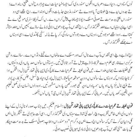
نوں کہنا واں۔ دنیا دے دھرماں وانگوں سمندر وی اک اجیہا منبۂ حیات اے جیہڑا روح نوں شکتی دیندا اے؛
تے جدوں ایدے وچ طوفان آیا ہووے تے سمندر مذہبی جذبات وانگوں ہوندا اے۔ اج ایتھے اسی دو
سمندراں یعنی بدھ مت تے صوفی مسلک دا پولا جیہا ملاپ پیش کراں دے۔ ایہ اک نویکلا سنہری موقع اے تے
اسی اپنے پروہنیاں دے بیحد شکرگذار آں۔ اج تقدس مآب چودھویں دلائی لاما نے ساڈے کیمپس نوں بیحد متاثر
کیتا اے۔ اوہ ایتھے موجود نیں، اوہناں دے وجود توں سادگی، کرپا تے بذلہ سنجی پھُٹدی اے، اسی اوہناں
دے چوکھے شکر گذار آں۔
اج لوڈہے ویلے اسی تقدس مآب دے نال اک ہور مسلک دے عالماں دے تحفے ونڈاں دے۔ ساڈے روشن
مرکز براۓ فارسی علوم دے شرکاء ڈاڈہے قابل تے آدرتا لائق نیں۔ ایہنا توں سانوں صدیاں دی روائیتاں،
علمی فضیلت تے ایمان ملدا اے۔ میں فنونِ لطیفہ تے عمرانیات دے کالج دی ڈین بانی تھارنٹن ڈِل دا شکریہ ادا
کرنا چاہنا واں کہ اوہناں نے سانوں ایہ ودہیہ موقعہ مہیا کیتا۔ ڈین ڈِل پوری دنیا وچ نسل، جنس، کم کار، پریوار
تے غریبی نال جُڑیاں ہویاں سمسیاواں اوپر علمی عبور رکھن پاروں مشہور نیں۔ اوہ دلوں انسان دی مکمل تعلیم
اوپر یقین رکھدیاں نیں۔ مہربانی کر کے ڈین بانی تھارنٹن ڈِل نوں جی آیاں نوں آکھو۔
فنونِ لطیفہ تے عمرانیات دے کالج دی ڈین بانی تھارنٹن ڈِل
: السلام علیکم۔ میں جناب صدر لو نال رَل کے اپنے
ولوں وی ایس خاص تقریب وچ رلت لئی تہاڈے سبناں دی شکر گذار آں۔ اسی اَت عاجزی تے تشکّر نال ایس
گل دا بیان کرنے آں کہ سانوں اج دے ایس پروگرام "دو سمندراں دا ملاپ: صوفی مسلک تے بدھ مت وچکار
گل بات" لئی تقدس مآب چودھویں دلائی لاما دی میزبانی نصیب ہوئی۔