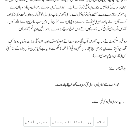
ہون والیاں کئی ملاقاتاں وچوں ایہ پہلی (ملاقات) ہے۔ امید اے کہ ایہ سارے دھرماں وچکار سوچاں دے
پرخلوص وٹاندرے دے سلسلے دی نری پہل اے۔ اسی تقدس مآب دی دل خوش کرن والی رلت دی بڑی قدر
کرنے آں، اتے جامعہ میری لینڈ تے سارے پروہنیاں دے ممنون آں؛ میں سب حاظرین دے ایتھے آون،
تقدس مآب دی اگوائی توں فائدہ چکن اتے ایس سُرتی سوچ وٹاندرے دا سواد لین اوپر شکر گذار آں۔
روشن انسٹِٹیوٹ نے جناب تقدس مآب لئی بدھ مت اتے صوفی مسلک اوپر ایس پہلی ملاقات دی یاد وچ اک
تحفہ تیار کیتا اے۔ ایہ فارسی وچ ہتھ نال لکھی ہوئی (خوشخط) نظم ہے جو ایہ ہے، کیا میں ایہنوں پڑھ کے سنا سکنی
آں (فارسی وچ پڑھدی اے)۔
ایدا ترجمہ اے:
شبد، حوالے تے دلیلاں توں اڈ دل گل کرن دے لکھ طریقے جاندا اے۔
ایہ ساری دل دی گل اے۔
اسلام
پرارتھنا اتے رسماں
دھرمی آشتی