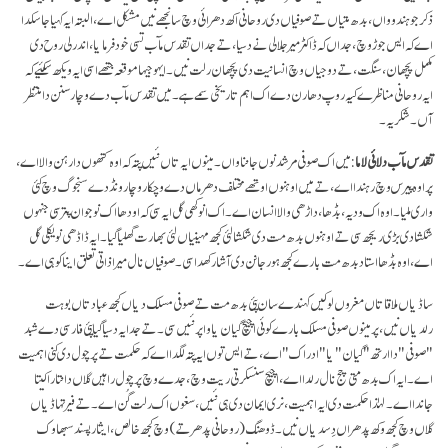
ذکر جو ہندوواں، بدھ متیاں تے صوفیاں دی روحانی اکھ دھرائی وچ سانجھے نیں مشکل اے، البتہ ایہ کہیا جا سکدا
اے کہ ایس جوڑ وچ، جداں کہ ڈاکٹر میر جلالی نے دسیا، تے جداں تقدس مآب تسی خود فرمایا، اندرلی روح دی
مکمل پچھان، سنگت، تے دوجیاں وچ انسانیت دی پچھان رلت نیں۔ ایہو جیہا موقعہ جتھے اسی ایہ ویکھ سکئیے کہ
ایہ روحانی مناظرے کیہ روپ دھارن دے اک اہم تاریخی سمے ہے۔ میں تقدس مآب دے وچار سنن دا منتظر
آں۔ شکریہ۔
تقدس مآب دلائی لاما
: میں اک صوفی مرشد نوں جاننا واں۔ مینوں ایہ تاں نئیں پتہ کہ اوہ کتھوں دا رہن والا اے،
پر اوہ پیرس وچ رہندا اے، تے میں اوہنوں اوتھے مختلف دھرماں دے وچکار وچار ونڈ دے سنجوگ وچ کئی
واری ملیا۔ اوہ اک ودیہ، بڈھا، داڑھی والا انسان اے۔ اک انوکھی گل ایہ سی کہ اودھا اک نوجوان پتر سی جنہوں
شکشا دی بڑی ریجھ سی تے اوہنوں بدھ مت دی شکشا لئی کجھ مہینیاں لئی بھارت گھلیا گیا۔ ایہ ڈاڈھی نویکلی گل
اے، اوہ بڈھا استاد بدھ مت بارے کجھ ہور جانن دی آشا رکھدا سی۔ صوفیاں نال میرا ذاتی تعلق اینا کو ہی اے۔
ساڈیاں ملاقاتاں مغروں لوکیں کہندے سان پئی بدھ مت تے صوفی مسلک دیاں کجھ عبادتاں بوہت
رلدیاں نیں، پر مینوں صوفی مسلک بارے کوئی اچیچ گیان یا واپر نئیں سی۔ تے جد ایہ دسیا گیا پئی فارسی دے شبد
"صوفی" دا ارتھ "گیان" یا "ادراک" اے ، تے ایس توں ایہ پتہ لگدا اے کہ حکمت تے پرچول دی کنی اہمیت
اے۔ ایہ اک بدھ متی چج نال رلدا اے، اچیچ سنسکرتی ریت وچ، جدے وچ پرچول راہیں گلاں دا نتارا کیتا
جاندا اے۔ لہٰذا حکمت دی ایہ اہمیت، نری ایمان دی ہی نئیں، سغوں اک رلت گُن اے۔ تے فیر تہاڈیاں
گلاں وچ کجھ وکھ پدھراں دِسدیاں نیں۔ ڈوھنگ (روحانی پدھر تے) وچ کجھ خالص، ایثار پسند سبھاوک