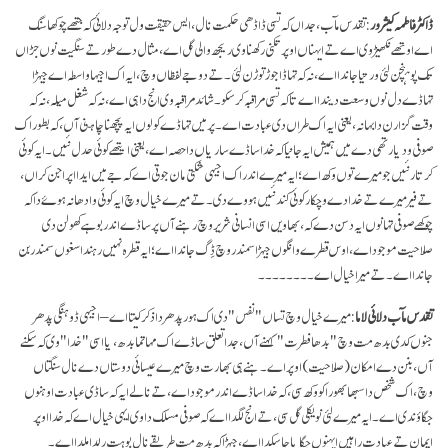
ڈاکٹر فاطمہ کیشرور
: تقدس مآب، جداں کہ تسی ڈاڈھی حکمت نال، ایس حقیقت ول توجہ دلائی کہ جتھے چوکھا سنگ
اے اوتھے نکھیڑ وی اے تے ایہناں اوپر تکنی رکھنا وی ریجھ والی گل اے، مثال دے طور تے سنگیت نوں جڑاں
تک پوہنچن لئی ورتیا جاندا اے، نہ کہ تہاڈا جوڑ توڑن لئی۔ تے دوجے لفظاں وچ، ایہ اک اجیہا واسطہ اے جیہڑا
تہاڈے دل نوں وسعت دیندا اے تا کہ تسی مراقبہ کر سکو۔ شائد مراقبہ وی انج دا ہی اے، نہ کہ شغل میلہ، نہ کہ
وقت گزارن دا بہانہ، یعنی ایہ اک طراں دی عبادت اے۔ پر میں تہاڈے کولوں ایہ پچھنا چاہنی آں، کہ بطور اک
صوفی ودیارتھی دے میں ہمیش ایہ جانیا کہ خدا ساڈے ساریاں دا حصہ اے، یعنی ایتھے کوئی حدل نئیں۔ ایہ کوئی
کرتار نئیں جو میرے توں وکھ اے؛ ایہ میرے اندر اک اجیہی شکتی مان جوتی اے کہ جے میں ایدا اپراجن کراں،
تے فیر میرے تے خدا دے وچکار کوئی کند نئیں ہووے دی۔ تے میرے خیال وچ ایہ کوئی وادھا نہ ہوۓ دا کہ
چوکھے صوفی تہانوں ایہ دسن دے کہ، بھاویں اسی انسانی شریر وچ رہنے آں پر ساڈے اندر بوہے کھولن دی
صلاحیت موجود اے، اوس قطرے وانگوں جیہڑا سمندر وچ ڈِگ جاندا اے؛ ایہ قطرہ نہیں رہندا سغوں سمندر بن
جاندا اے۔ تے میرا خیال اے۔۔۔۔۔۔۔۔
تقدس مآب دلائی لاما
: میرے خیال وچ تساں "نفس" دی اک ہور پدھر دا ذکر کیتا اے – اجیہی ڈوہنگی پدھر
جنوں کدی بدھ مت وچ "بدھا فطرت" کہنے آں، جدا تعلق ساڈے اک مہاتما بدھ، یا اسی "خدا" وی کہ سکنے
آں، بنن دے امکان (صلاحیت) اوپر اے۔ ہنے ہی بھارت وچ میرے عیسائی دوستاں دے نال سنگتاں
وچ، اک شخص دا سبھا بھورا کو وکھ سی، کہ خدا ساڈے اندر موجود اے، تے نالے ایہ کہ ساڈی عبادت اوہنوں
جگاؤندی اے۔ ایہ میرے لئی نویکلی گل سی، تے انج لگدا اے کہ صوفی مسلک دا وی ایہی خیال اے کہ خدا اوپر
ایمان تے عبادت راہیں ایہنوں جگایا جا سکدا اے، جیہڑا کہ بدھ مت طریقے نال بوہت رلدا ملدا اے۔