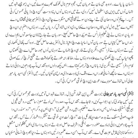
انسان پایا اے۔ اوہ بدھی مان تے مہر بان نیں، عجز و عزم نال نکو نک بھرے ہوۓ نیں، ایہ ایہو جیہے شبد نیں
جنہاں نوں میں ایویں ہی استعمال نئیں کردی، تے میں اوہناں نوں اپنا دوست کہن وچ وڈیائی محسوس کرنی
آں۔ اپنے کم نوں ودھان لئی تے اپنے ون سونّے ثقافتی پس منظر دے چانن وچ، ڈاکٹر میر جلالی ثقافتاں دے
آپس دے میل جول نوں اگاں ودھان دے کماں دی دلوں شاوش کردیاں نیں۔ اوہناں دا جنم ایران وچ
ہویا، پر اوہناں نے اپنی تعلیم فرانس تے امریکہ وچ حاصل کیتی، سوربان تے جارج ٹاؤن جامعہ توں ایم اے دی
سنداں حاصل کیتیاں تے سوربان توں لسانیات وچ امتیاز نال ڈاکٹریٹ حاصل کیتی۔ اوہ اک باکمال لکھاری
نیں تے اوہناں نے فرانسیسی، انگریزی تے فارسی وچ جنہاں تے اوہناں نوں عبور حاصل اے، اپنی لکھتاں
چھپوائیاں نیں۔ اپنی لکھتاں دے علاوہ اوہناں نے رضاکارانہ طور تے چوکھا وقت تے شکتی خرچ کر کے صوفی
کلام دا فرانسیسی تے انگریزی زباناں وچ ترجمہ کیتا اے۔ ایس پکھ ولوں اوہ تقدس مآب چودھویں دلائی لاما تے
اوہناں دے سانجھے انسانی قدراں دے وقف دی بوہت وڈی مداح بن گئیاں نیں۔ میں ڈاکٹر الٰہی امیدیار میر
جلالی نوں تہاڈے موہرے دعوت دین وچ خوشی محسوس کرنی آں۔
ڈاکٹر الٰہی امیدیار میر جلالی
: بوہت شکریہ ڈین تھارنٹن ڈِل۔ تہاڈے شبداں تو میں بوہت عجز محسوس کرنی آں،
میں نئیں جاندی کہ ایدا جواب کویں دتا جاۓ۔ تقدس مآب، صدر والس لو تے معزز سامعین، روشن کلچرل
ہیریٹیج انسٹیٹیوٹ ولوں جس دا مدعا اے "تعلیم راہیں روشن ضمیری"، اسی ایس پروگرام، "دو سمندراں دا
ملاپ، صوفی مسلک تے بدھ مت وچکار گل بات" وچ رلت اوپر خوشی تے تشکر دا اظہار کرنے آں۔ تقدس
مآب چودھویں دلائی لاما دے حضور دست بستگی دا شرف حاصل ہونا، تے اوہناں دا ساڈی ایس گفتگو نوں مشعلِ
راہ وکھانا بڑی قابل عزت گل اے۔ تقدس مآب امن دے علمبردار نیں؛ اوہناں نے دنیا بھر وچ انسانی مسٔلیاں