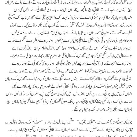
نوں حل کرن لئی رحمدلی دا جذبہ پیدا کرن، درد مندی نوں عالمی آشتی دی بنیاد بنان، تے سارے وڈے دھرماں
وچ اوہناں دے ہدف تے اخلاق وچ سانجھیاں قدراں دی سدھ بدھ دی شکشا دتی اے۔ ایس گل نوں
مندیاں ہویاں کہ ساڈی دنیا سکڑ گئی اے تے ساری انسانیت اک وڈا ٹبّر بن چکی اے، تقدس مآب اک جگتائی
ذمہ واری دا ہور وی احساس پیدا کرن دی انتھک کوشش کردے لگے آ رہے نیں تا کہ ساڈے یُگ دے عمومی
خطرے، تحفط تے ماحولیاتی سمسیاواں نال نبڑیا جا سکے۔ اوہناں دی ایثار پسندی، پیار، تے درد مندی نوں
ودھاوا دین دی ساری حیاتی دی کوشش تے اچیچ چینیاں دے ہتھوں اوہناں دے دیش دے ظلم دے خلاف
ات واد نوں مُکاون دی مہم، ایس تے اوہناں نوں ۱۹۸۹ وچ امن دا نوبل انعام ملیا سی۔ ذاتی تجربے دے
حوالے نال میں ایہ کہہ سکنی آں کہ جد میں تقدس مآب نال پہلی وار دھرم شالہ، بھارت وچ ملی، تے نہ صرف
اوہناں دے امن تے عالمی ایکتائی دے سندیسے توں متاثر ہوئی بلکہ اوہناں دی گرمجوشی تے اوہناں دے
طمانیت خاطر وجود نے وی مینوں متاثر کیتا۔ مغروں میں تلوس، فرانس تے کئی ہور موقعیاں تے اوہناں دے
القائی پیغام تے لکھتاں دا مطالعہ کیتا اے تے اوہناں دے لیکچر تے درساں نوں سنیا اے۔ تقدس مآب دیاں
متاں ہمیش مینوں صوفی مسلک دی بنیادی قدراں، اعلیٰ اخلاقی اصول تے طور طریقیاں دی یاد دلاندے نیں
جنہاں توں میں اپنی جوانی دے ویلے توں واقف آں۔ میں کوئی ماہر صوفی نئیں آں، سغوں اک سالک آں، اوس
مدرسے دی اک ودیارتھی جیہنے گمنامی وچ کئی ورہیاں تک صوفی لکھتاں نوں فرانسیسی تے انگریزی زباناں وچ
ڈھالیا اے، تا کہ ایہنوں ہوراں تک پوہنچایا جا سکے۔
جویں کہ صوفی استاد کہندے نیں، "علیک بقلبک" – "تسی اپنے دل دی اواز او۔" صوفی مسلک روحانی وچل واہی
قیاس نوں جگاون دی اواز اے جہنیں سارے وڈے دھرماں دے اخلاقی اصولاں نوں گھیر وچ لیا ہویا اے۔
"صوفی ازم" اک مغربی اصطلاح اے؛ ایہ فارسی دی اصطلاح "عرفان،" جو "عارف،" توں نکلی اے جدے