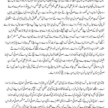
اودے نال یکجان ہو جاۓ۔ خود غرضی توں بے غرضی، کمتر نفس توں اعلیٰ نفس دا ایہ پینڈا، سدھرے ہوۓ
روحانی انسان دا ایہ تصور سارے صوفی وچار تے عبادتاں دا مڈھ اے۔ ایہ گل بڑی سوادی اے پئی جویں جویں
صوفی اک پدھر توں دوجی پدھر ول اپراجنا کردا اے، تے اوہ سب ذی حس مخلوق نال بڑی عاجزی تے استقلالی
قربانی دے جذبہ نال ورتاوا کردا اے۔ روحانی نفس دی اپراجنا پاروں اپنے آپ وچ مست حال دے سارے
نشان مٹا کے صوفی اپنے نفس نوں اک اجیہے شیشے وچ بدل دیندا اے جدے وچ ساری کائنات چنگی طراں
دکھدی اے: ہمہ اوست، سب اک دوجے نال جڑے ہوۓ نیں؛ اسی سارے جیون دے ایس "سفر" وچ
اکٹھے آں۔ ایس احساس دے نال صوفی اک اجیہے بے لوث نوکردے روپ وچ ڈھل جاندا اے جیہڑا ہوراں دا
مقدر سنوارن دا ڈاڈھا جتن کردا اے۔ اوہ لوکاں نوں خودغرضی دے ڈوہنگے ٹوۓ وچوں کڈدا اے تے
اوہناں نوں ایکتا دی اُچی لانبھ وکھاوندا اے۔ صوفی نقطۂ اتصال بن جاندا اے؛ سچ تے ایہ وے کہ صوفی اک اجیہا
شیشہ بن جاندا اے جدے وچ کُل موجودات دی ایکتا دا عکس دکھائی دیندا اے۔ خودغرضی نوں نشٹ کرن
نال روحانی نفس دے بُوۓ کھل جاندے نیں، جنہاں وچ پیار، درد مندی تے قربانی دا جذبہ رلت نیں؛ تے
صوفی ایہناں خزانیاں نوں سبناں اوپر بےدریغ لٹاوندا اے۔
جنتا دی سیوا دا جذبہ اک اجیہا جوڑ اے جو ساری ذی حس مخلوق نوں جوڑدا اے، تے صوفی سماج دے اندر وسدا
اے۔ ایتھے سماج توں اجاڑ ول فرار، یا کسے خانقاہ وچ پناہ گیری ممکن نئیں۔ حتیٰ کہ جد صوفی نوں اپنے دل دی
صفائی لئی اکل ونجا اختیار کرنی پیندی اے تے فیر وی اوہ کدی گھٹ ہی سماجی زندگی توں پوری طراں وکھ ہوندا
اے۔ سماج نال ایہ پیڈا سنگ صوفی مسلک دا نامی عنصر اے۔ ایہی وجہ اے کہ صوفی لوک مشہور صوفی مرشداں
دے دوالے اکٹھے ہوندے نیں، پر اپنے آپ نوں وکھرے جتھیاں دی صورت وچ سماج توں اڈ نئیں کر