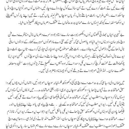
گیان حاصل کیتا، تے فیر مذہبی مناظریاں وچ سوال چکے۔ ایتھوں تیکر کہ بدھ مت دے اندر وی اوہ کئی سوال
چکدے نیں تے بحث کردے نیں، تے ہن ساڈے کول چار وڈے وچار نیں، جنہاں نوں ہور ٹوٹیاں وچ ونڈیا
جا سکدا اے۔ ایس طراں، بحث مباحثے نال، نویاں سوچاں جنم لیندیاں نیں۔ تے میں اپنے یار نوں آکھیا پئی
ایہ اوکھا مسٔلہ اے کیونکہ ایہناں سارے مہان بدھ عالماں نے مختلف دھرماں وچکار نکھیڑ نوں منیا۔
جے تسی پرانیاں بھارتی لکھتاں نوں ویکھو، بوہت سارے استاد جو دوسرے دھرماں نال مناظرے دے فن
وچ ماہر سان، اوہناں دا ایہ منیا ہویا اصول سی کہ تسی کسے مٹی دے مادھو نوں موہرے کھِلار کے اوہنوں اسانی
نال ڈھا کے فتح دا ڈھول نئیں وجاؤ دے۔ بحث ہیٹھ موضوع اوپر اوہ پوری تیاری کردے، تاں جے بحث وچ
ایدے نال انصاف کیتا جا سکے۔ ایہناں استاداں دا ایہ کم کہ اوہ اپنے سامنے والے دی سوچ نوں سمجھن اوپر اینا
چوکھا وقت تے محنت خرچ کردے ایہ گل دسدا اے کہ اوہ آپس دے نکھیڑ تے تریڑ نوں بوہت سنجیدہ معاملہ
متھدے سان۔ لہٰذا فرق موجود اے تے ہر شے نوں اکو جیہا بناونا ضروری نئیں۔
میں پہلاں وی دسیا سی کہ بدھ مت دے وچ ہی کئی وکھو وکھ فلسفیانہ سوچاں موجود نیں، جنہاں نوں وچوں کجھ دا
سبق مہاتما بدھ نےآپوں پڑھایا – وکھو وکھ سوچاں پر اوہی استاد، یعنی مہاتما بدھ۔۔ میں لوکاں نوں کہنا واں کہ
ایہناں ٹاکرو سوچاں دا مطلب ایہ نئیں کہ مہاتما بدھ نوں کوئی پلیکھا سی، اج کجھ پیا دسدا اے تے کل کجھ، نئیں
یقیناً ایہ گل نئیں۔ ایدا ایہ مطلب وی نئیں کہ مہاتما بدھ کسے پلیکھے وچ پیاہ سی یا اوہنے اپنے چیلیاں اندر
پلیکھا پاون لئی اوہناں نوں وکھو وکھ سبق پڑھاۓ، ایہ گل بالکل نئیں! ایدا جواب ایہ وے کہ ایداں کرنا لازم
اے۔ مہاتما بدھ دے اپنے چیلیاں وچکار کئی سوچاں سان، لہٰذا مختلف تند تانے دی لوڑ سی۔ روحانیت وچ
مختلف ڈھو ڈھب دا مطلب اے مختلف فلسفیانہ سوچاں، سارے دے سارے اہم جنہاں ساریاں دا اکو ہی اُچا