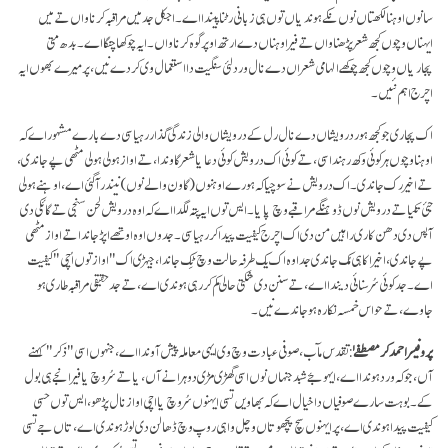
سانوں اوہنا لکھتاں نوں نکے ہوندیاں توں ہی زبانی رٹنا پیندا اے۔ اجکل جد میں مراقبہ کرنا واں تے میں
ایہناں وچوں کجھ شعر پڑھنا واں تے فیر اوہناں دے ارتھ اوپر گوہ کرنا واں۔ ایہ چوکھا چنگا اے۔ بدھ متی
پجاریاں وچوں کجھ چوکھے الہامی شعراں دے نال ورد لئی سنگیت دا استعمال وی کردے نیں، پر میرے بھوں ایہ
اچرج اہم نئیں۔
اک پجاری جو کجھ ہور درویشاں دے نال رل کے درویشاں والی زندگی گذار رہیا سی دے بارے مشہور اے کہ
اوہنا وچوں ہر کوئی وکھ رہندا سی، تے کوئی اک درویش کوئی دعا یا شعر گاوندا، تے اواز ہولی ہولی مٹھی پے جاندی،
تے اخیر رک جاندی۔ اک درویش نے سوچیا کہ ہورے اوہنوں (گاون والےنوں) نیندر آ گئی اے، اوہنے ہولی
جئی تکیا تے درویش نوں ڈوہنگے مراقبے وچ پایا۔ ایس توں ایہ پتہ لگدا اے کہ اوہ درویش لحن سنجی تے گائکی دی
آپس دی دھن کاری راہیں من دی اک اچرج کیفیت پیدا کر رہیا سی۔ جدوں اوہ اوتھے اپڑ جاندا تے اواز مٹھی
پے جاندی، اخیر اکا ہی مُک جاندی جد اوہ اک یک طرفہ حالت وچ ٹِک جاندا، جیہڑی اک "اواز توں اُچی" کیفیت
اے۔ جد کوئی سُر سنائی دیندا اے، تے سنن دی شکتی حالی کم کر رہی ہوندی اے، تے جد حقیقی مراقبہ طاری ہو
جاوے، تے حواس خمسہ نکارہ ہو جاندے نیں۔
پروفیسر احمد کرمصطفےٰ
: تقدس مآب، صوفی عبادت وچ وی ایہی معاملہ پیش آوندا اے، جنہوں اسی "ذکر" کہنے
آں، جو کہ ورد ہوندا اے، ایہو جۓ شبد جنہاں نوں اسی گھڑی مڑی دوہرانے آں، یا تے سُر وچ یا فیر انجے ہی بول
کے۔ بوہت سارے صوفیاں دا خیال اے کہ بھاویں تسی ایہنوں سُر وچ یا اچی اواز نال پڑھو، ایس توں حسی
کیفیت پیدا ہوندی اے، پر ایہنوں سچ پچھو تاں وچل واہی روپ وچ ڈھالن دی لوڑ ہوندی اے، تاں جے تسی