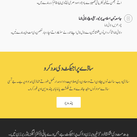
اتے سمجھن تے فیر نظریاتی نکھیڑ دے باوجود اوہ دھرمی ایکتا دی بنیاد قائم کر دیندے نیں۔
جامعہ ملّیہ اسلامیہ یونیورسٹی وچ دلائی لاما
چودھویں دلائی لاما
دلائی لاما شاگرداں نوں شکشا لین دے نال نال اپنے اندرلے سنسکار اتے اچار وہار سکھن دی مت وی دیندے نیں۔
ساڈے پراجیکٹ دی مدد کرو
ساڈی ویب سائٹ نوں چلاون اتے ودھاون دی صلاحیت دا دارومدار مکمل طور تے تہاڈی امداد اوپر ہے۔ جے تسی
ساڈے مواد نوں مفید جاندے او تے یکمشت یا ماہانہ چندہ دین اوپر غور کرو۔
چندہ دیو
بدھ مت دی شکشا لوو’ ذخیرہ برزن دا اک پراجیکٹ ہے جس دے بانی ڈاکٹر الیگزینڈر برزن نیں۔