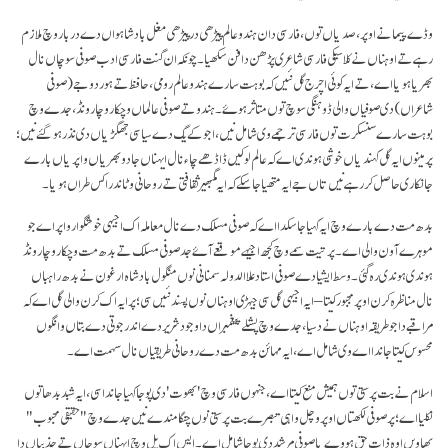
وڈے پیمانے اوپر، صدیاں توں، فارسی دان ہندو عالم پیڑھی در پیڑھی مغل بادشاہواں دے دربار وچ ملازم
رہے تے اوہناں نے کلاسیکی فارسی شاعری پڑھن دا فن سکھیا۔ چونکہ ان گنت فارسی ادب صوفی سوچاں نال
بھریا ہویا اے، تے ایہ کوئی اچرج گل نئیں کہ بوہت سارے ہندو عالم رومی، حافظ تے ہور دوجے (صوفی
شاعراں) دی صوفیاں والی ڈوہنگی سوچ توں متاثر ہوۓ۔ ہندو تے صوفی عالماں وچکار وچار ونڈ، جدے وچ
بوہت سارے سنسکرت توں فارسی ترجمے وی شامل نیں، اجوکے یگ دے سیاسی جھگڑیاں دی نذر ہو گئے نیں؛
پر مینوں ایہ گل کہندیاں خوشی ہوندی اے کہ عالم لوکیں ڈاڈھے چاء نال ایہناں جادو بھریاں واپریاں بارے
جانکاری حاصل کر رہے نیں تاں جے ایہ متھیا جا سکے کہ ایہ گمبھیر ثقافتی تے روحانی وٹاندرا کس طراں ہویا۔
بدھ مت دے بارے وچ ایہ کہیا جا سکدا اے کہ صوفی مسلک دے نال معاملہ اک اجیہی خوشگوار واپر اے جو
موہرے آون والی اے۔ پرتیت سمے وچ کجھ اجیہے موقعے آۓ جد صوفی مسلک تے بدھ مت وچکار وچار ونڈ
ہوندی ہوندی رہ گئی۔ وسط ایشیا دے صوفی استاد علاالدولہ سمنانی نوں منگول بادشاہ ارغون نے بدھ راہباں
نال مناظرہ کرن اوپر مجبور کیتا – ایہ اجیہی گل سی جیہڑی اوہناں نوں پسند نئیں سی؛ پر ایہ اک کرن والی گل اے کہ
مراقبے دا جو طریقہ اوہناں نے دسیا، جدے وچ پشلے پیغمبراں دا وجود شریر دے اندر جوتی دے بتاں وانگوں
محسوس کیتا جاندا اے وی شامل اے، ایہ مہائن بدھ مت دے روحانی طریقیاں نال سہمت اے۔
اسلام نے بت پرستی توں ہمیش منع کیتا اے، جنہوں فارسی وچ 'بھوت' دی پوجا کہیا جاندا سی، ایہ شبد بدھا توں
نکلیا اے؛ پر صوفی لکھتاں اوپر وچل واہی تبصرے بت پرستی نوں چنگا مندے نیں جدے وچ "حقیقی محبوب"
بھاویں اوہ ذات حق ہووے یا صوفی مرشد دی پوجا شامل اے۔ ایس اک پل وچ ایہناں سوچاں تے جذبیاں دا