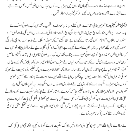
دا موہر ہووے جدا مڈھ اوہ سب سانجھیاں قدراں نیں جیہڑیاں سانوں سبناں نوں بغیر نسل، جنس تے رتبے
دے فرق دے آپس وچ ملاوندیاں نیں۔ ڈاکٹر کیشرورز، تہاڈا شکریہ۔
ڈاکٹر فاطمہ کیشرور
: ڈاکٹر میر جلالی، تہاڈے ایس کھلے دل نال تعارف دا شکریہ۔ تقدس مآب، صوفی مسلک تے
بدھ مت اوپر ایس مکالمے وچ میری تہاڈی موجودگی وچ رلت ستکار لائق اے۔ اساں ایس گل بات نوں "دو
سمندراں دا ملاپ" دا نام ایس لئی دتا اے کیوں جے اسی سمجھنے آں کہ صوفی مسلک تے بدھ مت دو اجیہے ڈوہنگے
سمندر نیں جو سانجھے خزانیاں نال بھرے ہوۓ نیں۔ جے اسی اک ڈوہنگی ٹُبھی لائیے تے سانوں پکا وشواس اے
کہ سانوں ایس سمندر وچ اکو جیہے موتی ملن دے۔ جناب تقدس مآب، ایہ صوفی شاعری دی باقاعدہ تعلیم حاصل
کرن توں بوہت پہلے دی گل اے کہ میرے گھر والیاں نے مینوں صوفی شاعری دا منہ وکھایا جو کہ اکو سمے وچ ہی
کھیڈ، شکشا، مراقبہ تے پوجا سی۔ میں ایہ کہہ رہی ساں جداں کہ تسی اج سویرے دسیا کہ تعلیم دی اہمیت، تے میری
صوفی شاعری دی تعلیم دا وڈا حصہ مینوں اپنے گھروں ملیا تے ایتھے میرے دوست تے ہمکار استاد حسین عمومی
کولوں وی، جیہڑے سنگیت دے کلاکار وی نیں تے استاد وی؛ اوہناں نوں سنگیت دا ایہ تحفہ پہلاں پہل اپنے
گھروں ملیا ایس توں پہلاں کہ اوہ باقاعدہ تعلیم حاصل کردے۔ استاد عمومی نے اپنی جند سنگیت دے ایس ساز نَے
یعنی فارسی بانسری دے بھید کھولن لئی وقف کر رکھی اے، جس بارے اسی تھوڑی جیہی گل بات کراں دے، پر
اوہناں دا اک ایہ وچار وی اے کہ تہاڈا اپنے چیلے نال گہرا علمی رشتہ وی ہونا چاہیدا اے، نری تکنیکی مشق ہی کافی
نئیں، ایس رشتے نوں پکا کرنا ضروری اے۔
تے ساڈے نال ایتھے مِس جیسیکا کینی وی موجود نیں جو اک سنگیت کار تے گلو کارہ نیں، جو کہ آپوں ہی کئی اک