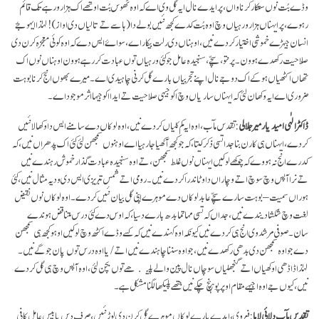
وڈے بُت نوں ستکار کرنا واں، پر ایدے نال ایہ گل وی اے کہ اوہ ٹھوس بُت اوتھے اک ہزار ورہے تک قائم
رہوے، پر ایہناں ہزار ورہیاں وچ اوہ بُت کدے کجھ نئیں بولے دا (ہاسے تے تالیاں دی اواز)! لہٰذا ایہو جۓ
انسان جیہڑے خموشی اختیار کردے نیں ، اوہناں دی رلت بیکار اے، سواۓ ایس دے کہ اوہ کوئی معجزہ کرن دی
صلاحیت رکھدے ہوون۔ پرنتو، سچّے، سنجیدہ عامل جو کئی ورہیاں توں عبادت کر رہے ہوون اوہناں نوں اک
تھاں اکٹھیاں ہو کے اک دوجے نال اپنے تجربیاں بارے گل کرنی چاہیدی اے۔ میرے بھوں انج کرنا بوہت
ضروری اے ایہ وکھان لئی کہ ایہناں ساریاں وچ اکو جیہی صلاحیت تے ایدا اکو جیہا اثر موجود اے۔
ڈاکٹرالٰہی امیدیار میر جلالی
: تقدس مآب، اوہ ایہ کم کلیاں کردے نیں، اوہ لوکاں دے سامنے ایس دا وکھالا نئیں
کردے، ایہناں ہی کارن بنا جدا تسی ذکر کیتا، کہ جو کجھ آکھیا جا رہیا اے اوہنوں سمجھن لئی کئی اک پدھراں نیں، کہ
کدرے انج نہ ہووے کہ چوکھے لوکیں ایہناں نوں غلط سمجھن، تے اوہ سنجیدہ عبادت گذار خموش رہندے نیں
تے نرا آپس وچ سوچ اتے وچاراں دا وٹاندرا کردے نیں۔ رومی اتے شمس تبریزی ایس دی ودیہ مثال نیں، کئی
ہوراں سمیت – بوہت سارے سچّے عابد لوکاں دے موہرے اپنی گل بیان نئیں کردے۔ اوہ لوکاں نوں نقیض
لغت وچ شکشا دیندے نیں، جداں کہ تسی مہاتما بدھ بارے دسیا، کہ اوس دے کئی درس متناقض ہوندے
سان۔ صوفی مرشد وی انج ہی کردے نیں کیونکہ اوہ کہندے نیں کہ کسے وڈے اکٹھ وچ لوکیں اوہو کجھ ہی سمجھن
دے جو اوہ سمجھن دی بدھی رکھدے نیں، جو اوہ سننا چاہندے نیں اتے/یا اوہ درس توں پان جوگے نیں۔
لہٰذا ڈاڈھی اوکھیاں اتے گنجھلیاں سوچاں نال پین والے پلیکھے توں بچن لئی، اوہ آپس وچ ہی گل کردے
نیں، کیوں جے اوہ اجیہے مقام اوپر پوہنچ چکے نیں جتھے پلیکھا لگنا مشکل ہے۔
تقدس مآب دلائی لاما
: فیر وی، ایدے بارے لوکاں موہرے گل کرن دی لوڑ نئیں، صرف دس یا بیس عامل کافی