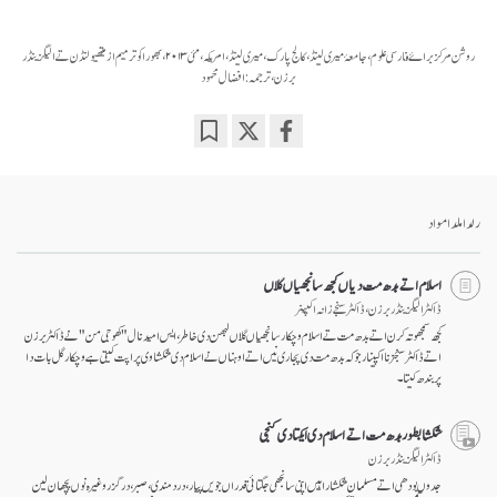
روشن مرکز براۓ فارسی علوم، جامعۂ میری لینڈ ، کالج پارک، میری لینڈ، امریکہ، مئی ۲۰۱۳، بھورا کو ترمیم از میتھیو لنڈن تے الیگزینڈر
برزن، ترجمہ: افضال محمود
Bookmark
Share
on
facebook
رلدا ملدا مواد
اسلام اتے بدھ مت دیاں کجھ سانجھیاں گلاں
ڈاکٹر الیگزینڈر برزن ، ڈاکٹر سنجے زانہ اکپینر
کجھ سمجھوتہ کرن اتے بدھ مت تے اسلام وچکار سانجھیاں گلاں لبھن دی خاطر ، ایس امید نال "کھوجی من" نے ڈاکٹر برزن
اتے ڈاکٹر سنجزنا اکپینار جو کہ بدھ مت دی پجاری نیں اتے اوہناں نے اسلام دی شکشا وی پراپت کیتی ہے وچکار گل بات دا
پربندھ کیتا۔
شکشا بطور بدھ مت اتے اسلام دی ایکتا دی کنجی
ڈاکٹر الیگزینڈر برزن
جدوں بودھی اتے مسلمان شکشا راہیں اپنی سانجھی جگتائی قدراں جویں پیار، درد مندی، صبر، در گزر وغیرہ نوں پچھان لین