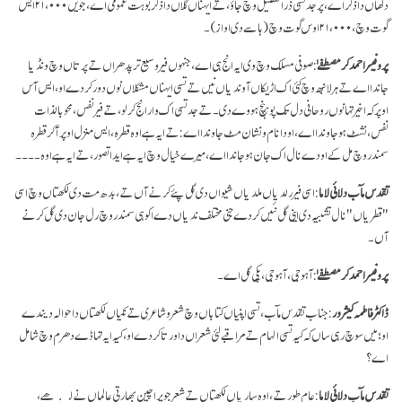
دکھاں دا ذکر اے، پر جد تسی ذرا تفصیل وچ جاؤ، تے ایہناں گلاں دا ذکر بوہت عمومی اے، جویں ۲۱،۰۰۰ ایس
گوت وچ، ۲۱،۰۰۰ اوس گوت وچ (ہاسے دی اواز)۔
پروفیسر احمد کرمصطفےٰ
: صوفی مسلک وچ وی ایہ انج ہی اے، جنہوں فیر وسیع تر پدھراں تے پرتاں وچ ونڈیا
جاندا اے تے ہر لانبھ وچ کئی اک اڑیکاں آوندیاں نیں تے تسی ایہناں مشکلاں نوں دور کردے او، ایس آس
اوپر کہ اخیر تہانوں روحانی دل تک پوہنچ ہووے دی۔ تے جد تسی اک وار انج کر لو، تے فیر نفس، محو بالذات
نفس، نشٹ ہو جاوندا اے، اودا نام و نشان مٹ جاوندا اے: تے ایہ ہے اوہ قطرہ، ایس منزل اوپر آ کر قطرہ
سمندر وچ مل کے اودے نال اک جان ہو جاندا اے، میرے خیال وچ ایہ ہے ایدا تصور، تے ایہ ہے اوہ۔۔۔۔
تقدس مآب دلائی لاما
: اسی فیر رلدیاں ملدیاں شیواں دی گل پئے کرنے آں تے، بدھ مت دی لکھتاں وچ اسی
"قطریاں" نال تشبیہ دی اینی گل نئیں کردے جنی مختلف ندیاں دے اکو ہی سمندر وچ رل جان دی گل کرنے
آں۔
پروفیسر احمد کرمصطفےٰ
: آہوجی، آہوجی، پکی گل اے۔
ڈاکٹر فاطمہ کیشرور
: جناب تقدس مآب، تسی اپنیاں کتاباں وچ شعرو شاعری تے نکیاں لکھتاں دا حوالہ دیندے
او؛ میں سوچ رہی ساں کہ کیہ تسی الہام تے مراقبے لئی شعراں دا ورتا کردے او، کیہ ایہ تہاڈے دھرم وچ شامل
اے؟
تقدس مآب دلائی لاما
: عام طور تے، اوہ ساریاں لکھتاں تے شعر جو پراچین بھارتی عالماں نے لکھے،