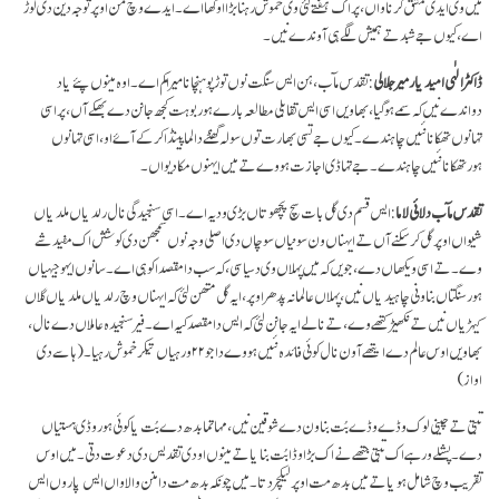
میں وی ایدی مشق کرنا واں، پر اک ہفتے لئی وی خموش رہنا بڑا اوکھا اے۔ ایدے وچ من اوپر توجہ دین دی لوڑ
اے، کیوں جے شبد تے ہمیش لگے ہی آوندے نیں۔
ڈاکٹرالٰہی امیدیار میر جلالی
: تقدس مآب، ہن ایس سنگت نوں توڑ پوہنچانا میرا کم اے۔ اوہ مینوں پئے یاد
دواندے نیں کہ سمے ہو گیا، بھاویں اسی ایس تقابلی مطالعہ بارے ہور بوہت کجھ جانن دے بھکے آں، پر اسی
تہانوں تھکانا نئیں چاہندے۔ کیوں جے تسی بھارت توں سولہ گھنٹے دا لما پینڈا کر کے آۓ او، اسی تہانوں
ہورتھکانا نئیں چاہندے۔ جے تہاڈی اجازت ہووے تے میں ایہنوں مکا دیواں۔
تقدس مآب دلائی لاما
: ایس قسم دی گل بات سچ پچھو تاں بڑی ودیہ اے۔ اسی سنجیدگی نال رلدیاں ملدیاں
شیواں اوپر گل کر سکنے آں تے ایہناں ون سونیاں سوچاں دی اصلی وجہ نوں سمجھن دی کوشش اک مفید شے
وے۔ تے اسی ویکھاں دے، جویں کہ میں پہلاں وی دسیا سی، کہ سب دا مقصد اکو ہی اے۔ سانوں ایہو جیہیاں
ہور سنگتاں بناونی چاہیدیاں نیں، پہلاں عالمانہ پدھر اوپر، ایہ گل متھن لئی کہ ایہناں وچ رلدیاں ملدیاں گلاں
کیہڑیاں نیں تے نکھیڑ کتھے وے، تے نالے ایہ جانن لئی کہ ایس دا مقصد کیہ اے۔ فیر سنجیدہ عاملاں دے نال،
بھاویں اوس عالم دے ایتھے آون نال کوئی فائدہ نئیں ہووے دا جو ۲۲ ورہیاں تیکر خموش رہیا۔ (ہاسے دی
اواز)
تبتی تے چینی لوک وڈے وڈے بُت بناون دے شوقین نیں، مہاتما بدھ دے بُت یا کوئی ہور وڈی ہستیاں
دے۔ پشلے ورہے اک تبتی جتھے نے اک بڑا وڈا بُت بنایا تے مینوں اودی تقدیس دی دعوت دتی۔ میں اوس
تقریب وچ شامل ہویا تے میں بدھ مت اوپر لیکچر دتا۔ میں چونکہ بدھ مت دا منن والا واں ایس پاروں ایس