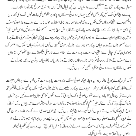
صوفیاں وچکار ماضی تے مستقبل دے واسطیاں اوپر کجھ خیال پیش کرن دا سنہری موقع یقیناً وڈا ستکار اے۔
ایدے وچ کوئی شک نئیں کہ بعض لوکیں ایہناں روحانی مسلکاں وچکار پر خلوص گل بات نوں شک دی اکھ نال
ویکھن دے، اچیچ اوہناں تنگ نظریاں دی لو وچ جنہاں دا ناطہ اسلامی ماحول نال اے جدے وچ صوفی مسلک
اُپراجن ہویا۔ اجوکے سمے وچ بھارت، پاکستان تے بنگلہ دیش وچ جو ہندو مسلم فساد ہوۓ نیں اوس توں یقیناً
لوکیں پریشان ہون دے۔ تے اوہ ہور وی اوس تریڑ توں پریشان ہون دے جیہڑی تھائی لینڈ، سری لنکا تے برما
دے مسلماناں تے بدھ متیاں وچکار موجود اے؛ نالے دھرمی نکھیڑاں توں ماوراء گوڑھیاں سنگتاں دا عنصر اک
جیوندی جاگدی سچائی اے؛ یعنی ہندو مت، بدھ مت تے اسلام دے تاریخی پچھواڑے وچ مخصوص استاداں
دے مسلک تے مقامی روحانی مرکزاں نال لوکاں دا جوڑ تے وفاداریاں ڈاڈھیاں پیڈھیاں نیں جو رل کے
لکھاں سالکاں دے روحانی تناظر دا تعین کردیاں نیں۔
گو کہ شروع دے یورپی عالماں دا ایہ وچار سی کہ صوفی مسلک ہندو مت یا بدھ مت توں نکلیا اے، پر ایس حقیقت
توں انکار نئیں کیتا جا سکدا کہ مرشد – مرید دے وچکار رشتے دے واسطے نال صوفی مسلک چوکھی حد تک پییغمبر محمد
نال تے قران نال جڑیا ہویا اے جنہوں صوفی لوک دل دی کتاب وانگوں کڑھی مڑی پڑھدے نیں۔ پرنتو، ایہ
وی اک پکی پیڈھی گل اے کہ غیر مسلم لوکیں وی صوفی متاں توں ات حدل متاثر ہوۓ نیں جیہڑیاں کہ انسانی
روح دی جگتائی آساں تے لوچاں نوں گھیرے وچ لیندیاں نیں۔ تیرھویں صدی دے اک سوچنہار رمون لل
نے عربی سکھی نالے صوفیاں دے ڈھو وچ موہ اوپر لکھتاں لکھیاں۔ ایسے طراں ابراہیم میمونائڈز نے، جو
مشہور یہودی فیلسوف دا پوترا سی، صوفی دے اندرلے (روحانی) سفر یا 'طریقے' اوپر بوہت کجھ لکھیا، کیونکہ
اوہنوں ایہ چوکھا یہودیت وانگوں لگیا۔