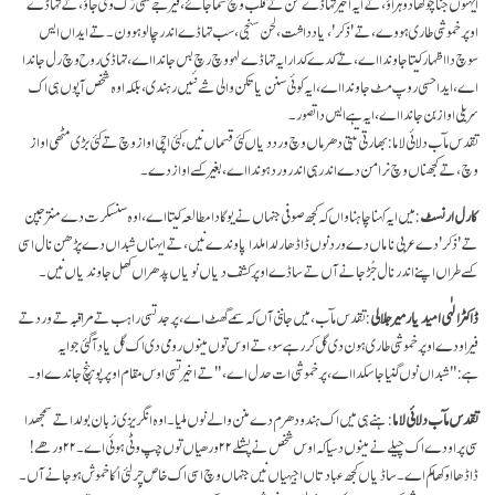
ایہنوں جنا چوکھا دوہراؤ، تے ایہ اخیر تہاڈے من تے قلب وچ سما جاۓ، فیر جے تسی رُک وی جاؤ، تے تہاڈے
اوپر خموشی طاری ہووے، تے 'ذکر'، یاد داشت، لحن سنجی، سب تہاڈے اندر چالو ہوون۔ تے ایداں ایس
سوچ دا اظہار کیتا جاوندا اے، تے کدے کدار ایہ تہاڈے لہو وچ رچ بس جاندا اے، تہاڈی روح وچ رل جاندا
اے، ایدا حسی روپ مٹ جاوندا اے، ایہ کوئی سنن یا تکن والی شے نئیں رہندی، بلکہ اوہ شخص آپوں ہی اک
سریلی اواز بن جاندا اے، ایہ ہے ایس دا تصور۔
تقدس مآب دلائی لاما: بھارتی تبتی دھرماں وچ ورد دیاں کئی قسماں نیں، کئی اچی اواز وچ تے کئی بڑی مٹھی اواز
وچ، تے کجھناں وچ نرا من دے اندر ہی اندر ورد ہوندا اے، بغیر کسے اواز دے۔
کارل ارنسٹ
: میں ایہ کہنا چاہنا واں کہ کجھ صوفی جنہاں نے یوگا دا مطالعہ کیتا اے، اوہ سنسکرت دے منتر جپن
تے 'ذکر' دے عربی ناماں دے ورد نوں ڈاڈھا رلدا ملدا پاوندے نیں، تے ایہناں شبداں دے پڑھن نال اسی
کسے طراں اپنے اندر نال جُڑ جانے آں تے ساڈے اوپر کشف دیاں نویاں پدھراں کھل جاوندیاں نیں۔
ڈاکٹرالٰہی امیدیار میر جلالی
: تقدس مآب، میں جاننی آں کہ سمے گھٹ اے، پر جد تسی راہب تے مراقبہ تے ورد تے
فیر اودے اوپر خموشی طاری ہون دی گل کر رہے سو، تے اوس توں مینوں رومی دی اک گل یاد آ گئی جو ایہ
ہے:"شبداں نوں گنیا جا سکدا اے، پر خموشی ات حدل اے،" تے اخیر تسی اوس مقام اوپر پوہنچ جاندے او۔
تقدس مآب دلائی لاما
: ہنے ہی میں اک ہندو دھرم دے منن والے نوں ملیا۔ اوہ انگریزی زبان بولدا تے سمجھدا
سی پر اودے اک چیلے نے مینوں دسیا کہ اوس شخص نے پشلے ۲۲ ورھیاں توں چپ وٹی ہوئی اے۔ ۲۲ورھے!
ڈاڈھا اوکھا کم اے۔ ساڈیاں کجھ عبادتاں اجیہیاں نیں جنہاں وچ اسی اک خاص چِر لئی اُکا خموش ہو جانے آں۔