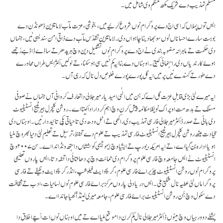
مسلم تہذیب دے شریک مکھ منتظم وی شامل نیں۔
ایس توں پہلاں کہ اسی اج دے پروگرام نوں شروع کرئیے میں، بخوشی، عزت مآب لاما تنزین ڈھونڈن دے
بوہت سارے احساناں نوں سوبھا دینا چاہواں دی۔ لاما تنزین تقدّس مآب دے ذاتی امن سندیسی نیں، جنہاں
دی حکمت تے ماہرانہ منصوبہ بندی نے اج دے پروگرام نوں تشکیل دین وچ ہر پدھر تے ساڈے ڈاڈہے رُجھے
ہوۓ کارندیاں دی راہنمائی کیتی۔ اوہناں دے بنا ایہ کم نئیں سی ہو سکنا، تے لوکیں اکثر ایس طراں محاورے
دے طور تے کہندے نیں پر میں ایہ گل پورے پورے خلوصِ دل نال کہ رہی آں۔
ایہ میرے لئی بڑی قابلِ عزت گل اے کہ ہن میں الٰہی امیدیار میر جلالی دا تعارف کروانی آں جنہاں نے صوفی
مسلک تے بدھ مت اوپر اک نویکلا مکالمہ پیش کرن وچ اہم کردار ادا کیتا اے۔ روشن کلچرل ہیریٹیج انسٹیٹیوٹ
دی بانی تے صدر ڈاکٹر میر جلالی فارسی تہذیب دی راکھی تے اٹل ودھ دی تا حیاتی پکی تائید دار نیں۔ اوہناں دی
قیادت ہیٹھ روشن کلچرل ہیریٹیج انسٹیٹیوٹ فارسی تہذیب تے علوم دے تحفظ، ترسیل تے تعلیم لئی دنیا بھر وچ منیا
ہویا ادارہ بن گیا اے، تے ایہ امریکہ، یورپ تے ایشیا وچ ایہو جیہی کوششاں دا ہتھ ونڈاندا اے۔ سن ۲۰۰۷ وچ
انسٹیٹیوٹ نے ایس جامعہ وچ فارسی علوم پروگرام دی حمائت وچ پردھانتائی دا تحفہ دتا، ایس پاروں تعلیمی
پروگرام نوں روشن انسٹیٹیوٹ چیٔر براۓ فارسی علوم، گریجوایٹ فیلوشپ، انڈر گریجوایٹ وظیفے تے فارسی
پروگراماں لئی عطیہ نال شکتی ملی۔ ایس دریا دلی پاروں مرکز براۓ فارسی علوم نوں لسانیات، ادب تے ثقافت
دے سکول وچ ہُن روشن انسٹیٹیوٹ براۓ فارسی علوم، جامعہ میری لینڈ آکھیا جاندا اے۔
پشلے دو ورہیاں وچ مینوں ڈاکٹر میر جلالی نال کم کرن دا موقع ملیا اے تے میں اوہناں نوں ات اُچے اخلاق دا