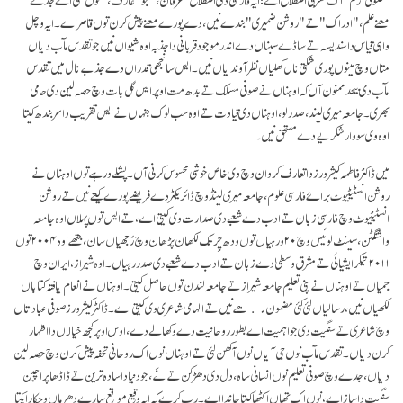
معنےعلم، "ادراک" تے"روشن ضمیری" بندے نیں، دے پورے معنے پیش کرن توں قاصر اے۔ ایہ وچل
واہی قیاس دا سندیسہ تے ساڈے سبناں دے اندر موجود قربانی دا جذبہ اوہ شیواں نیں جو تقدس مآب دیاں
متاں وچ مینوں پوری شکتی نال کھلیاں نظر آوندیاں نیں۔ ایس سانجھی قدراں دے جذبے نال میں تقدس
مآب دی بیحد ممنون آں کہ اوہناں نے صوفی مسلک تے بدھ مت اوپر ایس گل بات وچ حصہ لین دی حامی
بھری۔ جامعہ میری لیند، صدر لو، اوہناں دی قیادت تے اوہ سب لوک جنہاں نے ایس تقریب دا سربندھ کیتا
اوہ وی سو وار شکریے دے مستحق نیں۔
میں ڈاکٹر فاطمہ کیشرورز دا تعارف کروان وچ وی خاص خوشی محسوس کرنی آں۔ پشلے ورہے توں اوہناں نے
روشن انسٹیٹیوٹ براۓ فارسی علوم، جامعہ میری لینڈ وچ ڈائریکٹر دے فریضے پورے کیتے نیں تے روشن
انسٹیٹیوٹ وچ فارسی زبان تے ادب دے شعبے دی صدارت وی کیتی اے، تے ایس توں پہلاں اوہ جامعہ
واشنگٹن، سینٹ لوئیس وچ ۲۰ ورہیاں توں ودھ چِر تک لکھان پڑھان وچ رُجھیاں سان، جتھے اوہ ۲۰۰۴ توں
۲۰۱۱ تیکر ایشیائی تے مشرق وسطیٰ دے زبان تے ادب دے شعبے دی صدر رہیاں۔ اوہ شیراز، ایران وچ
جمیاں تے اوہناں نے اپنی تعلیم جامعہ شیراز تے جامعہ لندن توں حاصل کیتی۔ اوہناں نے انعام یافتہ کتاباں
لکھیاں نیں، رسالیاں لئی کئی مضمون لکھے نیں تے الہامی شاعری وی کیتی اے۔ ڈاکٹر کیشرورز صوفی عبادتاں
وچ شاعری تے سنگیت دی جو اہمیت اے بطور روحانیت دے وکھالے دے، اوس اوپر کجھ خیالاں دا اظہار
کرن دیاں۔ تقدس مآب نوں جی آیاں نوں آکھن لئی تے اوہناں نوں اک روحانی تحفہ پیش کرن وچ حصہ لین
دیاں، جدے وچ صوفی تعلیم نوں انسانی ساہ، دل دی دھڑکن تے نَے، جو دنیا دا سادہ ترین تے ڈاڈھا پراچین
سنگیت دا ساز اے، نوں اک تھاں اکٹھا کیتا جاندا اے۔ رب کرے کہ ایہ وقیع موقع سارے دھرماں وچکار ایکتا