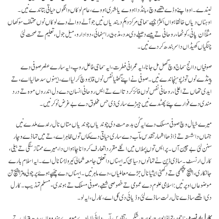
لیندے۔ اوہ اپنے وڈے جتھے وچ، پنڈ دا ہووے یا شہری ہووے، عام لوکاں وانگوں حیاتی بتاندے نیں۔
اوہناں دیاں خانقاہواں اکثر اجیہے سماجی مرکز دا کم دیندیاں نیں جو آلے دوالے دے لوکاں نوں مختلف سوکھاں
مثلاً ان پانی، کوٹھا، روحانی تے پیسے دھیلے دی مدد، مذہبی راہنمائی، دوا دارو، میل جول، تعلیم تے صحت لئی
چنگیاں کھیڈاں دا سربندھ کردے نیں۔
صوفیاں دا انج سماج وچ گھل مل جانا، ایہ عمرانی فطرت، ایہ سماجی فاعل روپ، ایہ سارے عنصر صوفی دے
پینڈے نوں توڑ پوہنچاندے نیں۔ صوفی نے اپنے گھٹیا نفس نوں قابو وچ کر لیا اے، ایہنوں سدھا لیا اے، تے
ایدی تھاں تے اعلیٰ، روحانی نفس نوں فائز کر دتا اے تے ایس روحانی انسان دے دل اندروں موہ تے درد
مندی دے فوارے پئے پھٹدے نیں جیہڑے ساری ذی حس مخلوق دے بے غرض نوکر نیں۔
میرے خیال وچ صوفی مسلک دے ایہ گُن بدھ مت دی چوندیاں چوندیاں متاں نال رلدے ملدے نیں
جنہاں دا شستہ تے ڈاڈھا اظہار تقدس مآب دے ساری حیاتی دے کماں توں ظاہر اے، تے میں تہاڈے وچار
سنن لئی بے چین آں۔ پر ایس توں پہلاں میں اگلے مقرر دا تعارف کروانا چاہواں دا، میرے ممتاز سنگی تے بیلی،
کارل ارنسٹ۔ ساڈی ڈین نے تہانوں دسیا سی کہ ایہناں دا تعلق جامعہ شمالی کیرولائنا نال اے۔ ایہ اسلام بارے
جانکاری، اچیچ پچھمی تے دکھنی ایشیا نال جڑے معاملیاں، دے ماہر نیں۔ ایہناں دے چھَپے ہوۓ پرچولی پتر اچیچ تن
موضوعاں اوپر نیں: اسلامی علوم دے عمومی تے خصوصی شعبے، صوفی مسلک تے ہوندی- مسلم تہذیب۔ کارل
دی ایتھے ساڈے نال رلت ساڈے لئی وڈیائی دی گل اے، کارل، ایہ لو۔
کارل ارنسٹ
: احمد، تہاڈا بوہت بوہت شکریہ، تقدس مآب دلائی لاما دے موہرے ہندوواں، بدھ متیاں تے