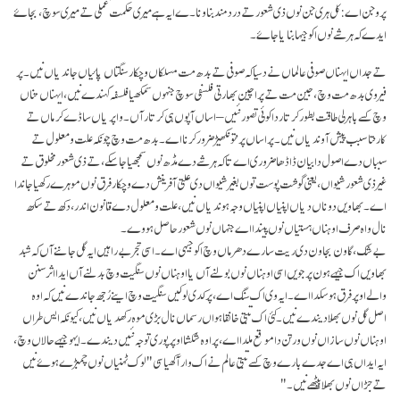
پروجن اے: کل ہری جن نوں ذی شعور تے درد مند بناونا۔ے ایہ ہے میری حکمت عملی تے میری سوچ، بجاۓ
ایدے کہ ہر شے نوں اکو جیہا بنایا جاۓ۔
تے جداں ایہناں صوفی عالماں نے دسیا کہ صوفی تے بدھ مت مسلکاں وچکار سنگتاں پائیاں جاندیاں نیں۔ پر
فیر وی بدھ مت وچ، جین مت تے پراچین بھارتی فلسفی سوچ جنہوں سمکھیا فلسفہ کہندے نیں، ایہناں تناں
وچ کسے باہرلی طاقت بطور کرتار دا کوئی تصور نئیں – اساں آپوں ہی کرتار آں۔ واپریاں ساڈے کرماں تے
کارنتا سبب پیش آوندیاں نیں۔ پر اساں پرنتو نکھیڑ ضرور کرنا اے۔ بدھ مت وچ چونکہ علت و معلول تے
سبباں دے اصول دا بیان ڈاڈھا ضروری اے تا کہ ہر شے دے مڈھ نوں سمجھیا جا سکے، تے ذی شعور مخلوق تے
غیر ذی شعور شیواں، یعنی گوشت پوست توں بغیر شیواں دی علّتی آفرینش دے وچکار فرق نوں موہرے رکھیا جاندا
اے۔ بھاویں دوناں دیاں اپنیاں اپنیاں وجہ ہوندیاں نیں، علت و معلول دے قانون اندر، دکھ تے سکھ
نال واہ صرف اوہناں ہستیاں نوں پیندا اے جنہاں نوں شعور حاصل ہووے۔
بے شک، گاون بجاون دی ریت سارے دھرماں وچ اکو جیہی اے ۔ اسی تجربے راہیں ایہ گل جاننے آں کہ شبد
بھاویں اک جیہے ہون پر جویں اسی اوہناں نوں بولنے آں یا اوہناں نوں سنگیت وچ بدلنے آں ایدا اثر سنن
والے اوپر فرق ہو سکدا اے۔ ایہ وی اک سنگ اے، پر کدی لوکیں سنگیت وچ اینے رُجھ جاندے نیں کہ اوہ
اصل گل نوں بھلا دیندے نیں۔ کئی اک تبتی خانقاہواں رسماں نال بڑی موہ رکھدیاں نیں، کیونکہ ایس طراں
اوہناں نوں سازاں نوں ورتن دا موقع ملدا اے، پر اوہ شکشا اوپر پوری توجہ نئیں دیندے۔ ایہو جیہے حالاں وچ،
ایہ ایداں ہی اے جدے بارے وچ کسے تبتی عالم نے اک وار آکھیا سی "لوک ٹہنیاں نوں چمبڑے ہوۓ نیں
تے جڑاں نوں بھلا بیٹھے نیں۔"