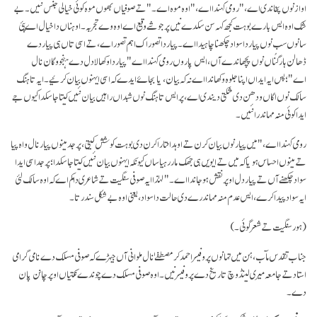
اواز نوں پخاندی اے،" رومی کہندا اے،"اوہ موہ اے۔" تے صوفیاں بھوں موہ کوئی خیالی جنس نئیں۔ بے
شک اوہ ایس بارے بوہت کجھ کہہ سن سکدے نیں پر جو شے وقیع اے اوہ وے تجربہ۔ اوہناں دا خیال اے پئی
سانوں سب نوں پیار دا سواد چکھنا چاہیدا اے۔ پیار دا تصور اک اہم تصور اے، تے اسی تاں ہی پیار دے
ڈھالن ہار گُناں نوں پچھاندے آں، ایس پاروں رومی کہندا اے "پیار دا وکھالا دل دے ہنجو وگان نال
اے"؛ پس ایہ ایداں اپنا جلوہ وکھاندا اے نہ کہ بیان، یا بجاۓ ایدے کہ اسی ایہنوں بیان کرئیے۔ ایہ تاہنگ
سالک نوں اگاں ودھن دی شکتی دیندی اے، پر ایس تاہنگ نوں شبداں راہیں بیان نئیں کیتا جا سکدا کیوں جے
ایدا کوئی منہ مہاندرا نئیں۔
رومی کہندا اے،" میں پیار نوں بیان کرن تے اوہدا نتارا کرن دی بوہت کوشش کیتی، پر جد مینوں پیار نال واہ پیا
تے مینوں احساس ہویا کہ میں تے ایویں ہی جھک مار رہیا ساں کیونکہ ایہنوں بیان نئیں کیتا جا سکدا؛ پر جد اسی ایدا
سواد چکھنے آں تے پیار دل اوپر نقش ہو جاندا اے۔" لہٰذا ایہ صوفی سنگیت تے شاعری دا کم اے کہ اوہ سالک لئی
ایہ سواد پیدا کرے، ایس عدم منہ مہاندرے دی حالت دا سواد، یعنی اوہ بے شکل سندرتا۔
(ہور سنگیت تے شعر گوئی۔)
جناب تقدس مآب، ہن میں تہانوں پروفیسر احمد کرمصطفےٰ نال ملوانی آں جیہڑے کہ صوفی مسلک دے نامی گرامی
استاد تے جامعہ میری لینڈ وچ تاریخ دے پروفیسر نیں۔ اوہ صوفی مسلک دے چوندے نکتیاں اوپر چانن پان
دے۔