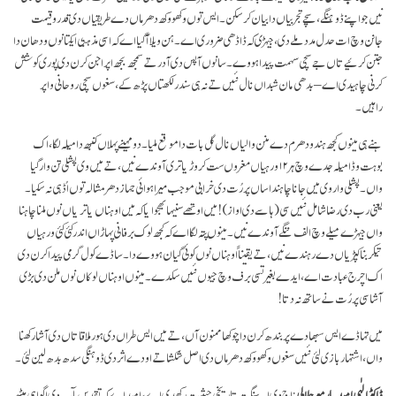
نیں جو اپنے ڈوہنگے، سچے تجربیاں دا بیان کر سکن۔ ایس توں وکھو وکھ دھرماں دے طریقیاں دی قدروقیمت
جانن وچ ات حدل مدد ملے دی، جیہڑی کہ ڈاڈھی ضروری اے۔ ہن ویلا آ گیا اے کہ اسی مذہبی ایکتا نوں ودھان دا
جتن کرئیے تاں جے سچی سہمت پیدا ہووے۔ سانوں آپس دی آدر تے سمجھ بجھ اپراجن کرن دی پوری کوشش
کرنی چاہیدی اے – بدھی مان شبداں نال نئیں تے نہ ہی سندر لکھتاں پڑھ کے، سغوں سچی روحانی واپر
راہیں۔
ہنے ہی مینوں کجھ ہندو دھرم دے منن والیاں نال گل بات دا موقع ملیا۔ دو مہینے پہلاں کنبھ دا میلہ لگا، اک
بوہت وڈا میلہ جدے وچ ہر ۱۲ ورہیاں مغروں ست کروڑ یاتری آوندے نیں، تے میں وی پشلی تن وار گیا
واں۔ پشلی وار وی میں جانا چاہندا ساں پر رُت دی خرابی موجب میرا ہوائی جہاز دھرمشالہ توں اُڈ ہی نہ سکیا۔
یعنی رب دی رضا شامل نئیں سی (ہاسے دی اواز)! میں اوتھے سنیہا بھجوایا کہ میں اوہناں یاتریاں نوں ملنا چاہنا
واں جیہڑے میلے وچ الف ننگے آوندے نیں۔ مینوں پتہ لگا اے کہ کجھ لوک برفانی پہاڑاں اندر کئی کئی ورہیاں
تیکر بنا کپڑیاں دے رہندے نیں، تے یقیناً اوہناں نوں کوئی گیان ہووے دا۔ ساڈے کول گرمی پیدا کرن دی
اک اچرج عبادت اے، ایدے بغیر تسی برف وچ جیوں نئیں سکدے۔ مینوں اوہناں لوکاں نوں ملن دی بڑی
آشا سی پر رُت نے ساتھ نہ دتا!
میں تہاڈے ایس سبھا دے پربندھ کرن دا چوکھا ممنون آں، تے میں ایس طراں دی ہور ملاقاتاں دی آشا رکھنا
واں، اشتہار بازی لئی نئیں سغوں وکھو وکھ دھرماں دی اصل شکشا تے اودے اثر دی ڈوہنگی سدھ بدھ لین لئی۔
ڈاکٹرالٰہی امیدیار میر جلالی
: اج دی ایہ سنگت تاریخی حیثیت رکھدی اے، امید اے کہ تقدس مآب دی اگواہی ہیٹھ