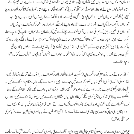
روحانی مسلکاں نوں مندیاں نیں جنہاں وچ جاوا دی گیملان سنگت وی شامل اے۔ نَو سال پہلاں جیسیکا نے
استاد عمومی نوں سنیا تے اوہ فارسی صوفی موسیقی توں اینی کو مسحور ہوئی کہ اوہنے استاد عمومی دی شاگرد بنن دی لوچا
کیتی۔ پشلے نوں ورہیاں توں اوہ ایس کم وچ رجھی ہوئی اے۔ اوہدا آکھنا اے کہ ایہناں نوں ورہیاں وچ اوہدا
آوازاں دا تصور بدل گیا اے، آوازاں دے راہیں اوہ اپنے ڈوہنگے احساساں دا اظہار کردی اے، ایہ نریاں
آوازاں ہی نئیں۔ جویں کہ صوفی صدیاں توں کہندے چلے آۓ نیں کہ لفضاں تے سراں دا ملاپ کئی روپ دھار
سکدا اے، جویں عبادت ول کھلن والا اک بوا؛ جویں ساڈے لئی پوجا دا اک موقع، ساڈے ڈوہنگے وچاراں دی
جاگرت یا جویں ڈاکٹر میر جلالی نے کہیا "دل دی اواز" جیہڑی سُفنے وچ ٹُر جاندی اے تے اوہنوں جگاون لئی
سنگیت ورتنے آں۔ ایہ اوہنوں وی اپراجن کرن لئی استعمال ہوندا اے جنہوں تسی آپوں "دل دے گناں" دا
نام دتا اے۔
انسانی ساہ تے دل دی دھڑکن وانگوں ایہ (سنگیت) وی عالمی زبان رکھدا اے۔ ایہنوں کسے ترجمے دی لوڑ نئیں،
لہٰذا صوفی لوک ایہنوں اجیہی زبان تصور کردے نیں جدے راہیں اوہ سارے جگ نال ہمکلام ہو سکدے نیں۔
اہلِ فارسی ہر گھڑی ایدے نال رہندے نیں، اوہ خوشخطی راہیں ایدی دس پاوندے نیں جو کہ تسی ایس تحفے وچ
ویکھو دے جیہڑا اسی تہانوں پیش کرن لگے آں؛ اوہ ایدیاں مثالاں دیندے نیں، ایہنوں گاوندے نیں، ہوراں
نوں سکھاندے نیں، یعنی ایہ اوہناں دی جند دا اٹوٹ انگ اے۔ تے ایس شاعری توں جو گل بات نکلدی اے
اوہ اوہناں دی حیاتی دا حصہ بن جاندی اے، تے اک ہور ڈاڈھی اہم شبیہ نَے یا بانسری دی شبیہ اے۔ (بانسری
موسیقی دا وقفہ)
تیرھویں صدی دے مہان صوفی شاعر جلال الدین رومی دا آکھنا اے پئی بانسری اک انسان، اک عاشق، اک سالک