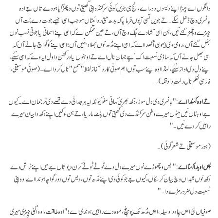
وانگوں اے جیہڑا اپنے دیسوں دور اے، انج ہی جویں کوئی سرکنڈہ اپنی کھیتی توں وچھڑ گیا ہووے تاں جے اوہ
بانسری وچ ڈھل سکے۔ تے جویں تسی آپوں فرمایا کہ بدھ متی روائیتاں موجب اسی اجیہے جوت دے بُت آں
جیہڑے وچھڑ گئے نیں، ہن اسی آشا دے جگ وچ آں، تے عین ممکن اے کہ اسی اپنے اسمانی یا جوتی نسب نوں
بھُل گئے آں، رومی وی ایہو ہی آکھدا اے کہ اسی اپنے مڈھ نوں بھلا دینیں آں؛ اسی اینے کو گواچ جانے آں کہ
اسی بھل جانے آں کہ ساڈی نسبت اک اُچے جہان نال اے تے اوہنوں یاد رکھن دا ول ایہ وے کہ اسی سنئیے،
اپنے دل دی اواز سنئیے، لہٰذا اوہ اپنے سب توں اہم صوفی کار دا آغاز لفظ "سمع" نال کردا اے۔ ( صوفی موسیقی،
فارسی نظم نال رلت دا وقفہ)۔
تے اوہ کہندا اے
: "بانسری دی دل سوز، دکھ بھری کہانی سنو کیونکہ ایہ ہر جدائی دے قصے دی ترجمان اے۔ کیوں
جے اوہناں نیں مینوں میرے وطن سرکنڈے دی کھیتی توں پُٹ ماریا، تے ہن لوکیں اپنے دکھ دا بیان میرے
راہیں کردے نیں۔"
(ہور موسیقی تے شعر گوئی)۔
پس اوہدا کہنا اے
:" ایس وچھوڑے نوں میرے دل دے ٹوٹے ٹوٹے کرن دیو تاں جے میں اپنے نراش دے
دکھ نوں شبداں وچ بیان کر سکاں، کیوں جے جو کوئی وی اپنے مڈھ توں، دیس توں دور گواچا ہوندا اے اوہ اپنی
نسبت ول ضرور مڑے دا۔"
صوفیاں لئی ایس چاہ دا وسیلہ، ایس مڈھ تک پوہنچ، موہ دے راہیں ہوندی اے؛ "اوہ طاقت، اوہ اگنی جیہڑی میری