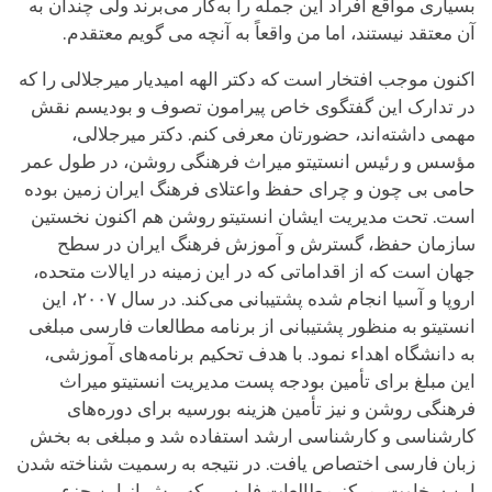
بسیاری مواقع افراد این جمله را به‌کار می‌برند ولی چندان به
آن معتقد نیستند، اما من واقعاً به آنچه می گویم معتقدم.
اکنون موجب افتخار است که دکتر الهه امیدیار میرجلالی را که
در تدارک این گفتگوی خاص پیرامون تصوف و بودیسم نقش
مهمی داشته‌اند، حضورتان معرفی کنم. دکتر میرجلالی،
مؤسس و رئیس انستیتو میراث فرهنگی روشن، در طول عمر
حامی بی چون و چرای حفظ واعتلای فرهنگ ایران زمین بوده
‌است. تحت مدیریت ایشان انستیتو روشن هم اکنون نخستین
سازمان حفظ، گسترش و آموزش فرهنگ ایران در سطح
جهان است که از اقداماتی که در این زمینه در ایالات متحده،
اروپا و آسیا انجام شده پشتیبانی می‌کند. در سال ۲۰۰۷، این
انستیتو به منظور پشتیبانی از برنامه مطالعات فارسی مبلغی
به دانشگاه اهداء نمود. با هدف تحکیم برنامه‌های آموزشی،
این مبلغ برای تأمین بودجه پست مدیریت انستیتو میراث
فرهنگی روشن و نیز تأمین هزینه بورسیه برای دوره‌های
کارشناسی و کارشناسی ارشد استفاده شد و مبلغی به بخش
زبان فارسی اختصاص یافت. در نتیجه به رسمیت شناخته شدن
این سخاوت، مرکز مطالعات فارسی که پیش از این جزء