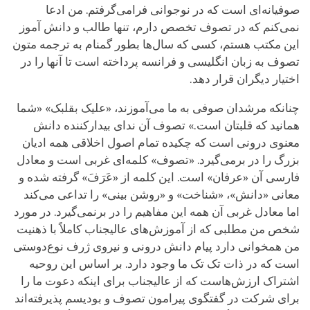
صوفیانه‌ای است که در نوجوانی فرامی‌گرفتم. من ادعا
نمی‌کنم که در تصوف تخصص دارم، تنها طالب و دانش آموز
این مکتب هستم، کسی که سال‌ها بطور گمنام به ترجمه متون
تصوف به زبان انگلیسی و فرانسه پرداخته است تا آنها را در
اختیار دیگران قرار دهد.
چنانکه مرشدان صوفی به ما می‌آموزند، «علیک بقلبک» «شما
همانید که قلبتان است.» تصوف آن ندای بیدارکننده دانش
معنوی درونی است که چکیده تمام اصول اخلاقی همه ادیان
بزرگ را در برمی‌گیرد. «تصوف» کلمه‌ای غربی است و معادل
فارسی آن «عرفان» است. این کلمه از «عَرَفَ» گرفته شده و
معانی «دانش»، «شناخت» و «روشن بینی» را تداعی می‌کند
اما معادل غربی آن همه این مفاهیم را در برنمی‌گیرد. در مورد
شخص من مطلبی که از آموزش‌های عالیجناب کاملاً با ذهنیت
من همخوانی دارد پیام دانش درونی و نیروی ژرف نوع‌دوستی
است که در ذات تک تک ما وجود دارد. بر اساس این روحیه
اشتراک ارزش‌هاست که از عالیجناب برای اینکه دعوت ما را
برای شرکت در گفتگوی پیرامون تصوف و بودیسم پذیرفته‌اند