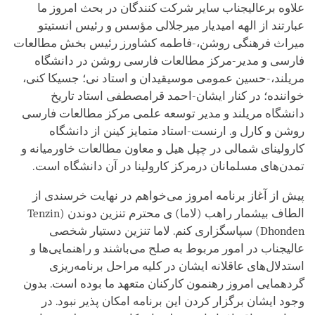
علاوه برعالیجناب سایر شرکت کنندگان در بحث امروز ما
عبارتند از الهه امیدیار میرجلالی مؤسس و رئیس انستیتو
میراث فرهنگی روشن،-فاطمه کشاورز رئیس بخش مطالعات
فارسی و مدیر-مرکز مطالعات فارسی روشن در دانشگاه
مریلند،-حسین عمومی موسیقیدان و استاد نی؛ جسیکا کنی،
خواننده؛ در کنار ایشان-احمد قرامصطفی استاد تاریخ
دانشگاه مریلند و مدیر توسعه علمی مرکز مطالعات فارسی
روشن و کارل و. ارنست-استاد متمایز کینن از دانشگاه
کارولینای شمالی در چپل هیل و معاون مطالعات خاورمیانه و
تمدن‌های مسلمانان درمرکز کارولینا در آن دانشگاه است.
پیش از آغاز برنامه امروز می‌خواهم در نهایت خرسندی از
الطاف بیشمار راهب (لاما) ی محترم تنزین دوندن (
Tenzin
Dhonden
) سپاسگزاری کنم. لاما تنزین دستیار شخصی
عالیجناب در امور مربوط به صلح می‌باشند و راهنمایی‌ها و
استدلال‌های عاقلانه ایشان در کلیه مراحل برنامه‌ریزی
گردهمایی امروز رهنمون کارکنان متعهد ما بوده است. بدون
وجود ایشان برگزار کردن این برنامه امکان پذیر نبود. در