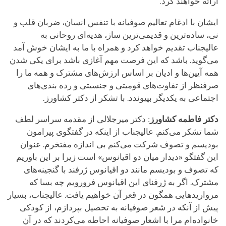
ارائه خواهند کرد.
ایشان با ادغام تعالیم صوفیانه با تنفس انسان، ضربان قلب و
نی، ساده‌ترین و قدیمی‌ترین ساز، هدیه‌ای روحانی به
عالیجناب تقدیم خواهد کرد و همراه با ما به ایشان خوش آمد
می‌گوید. باشد که این فرصت مهم آغازی باشد برای یکی شدن
همه آیین‌ها و ادیان بر اساس ارزش‌های مشترک و همه ما را
صرفنظر از تفاوت‌های قومیتی و جنسیتی و رده بندی‌های
اجتماعی به‌ یکدیگر بپیوندد. با تشکر از دکتر کشاورز.
دکتر فاطمه کشاورز
: دکتر میرجلالی از مقدمه سراسر لطف
شما تشکر می‌کنم. عالیجناب از اینکه در گفتگوی پیرامون
بودیسم و تصوف شرکت می‌کنم بی اندازه مفتخرم. عنوان
این گفتگو «دیدار میان دو اقیانوس» است زیرا بر این باوریم
که تصوف و بودیسم مانند دو اقیانوس ژرفند با گنجینه‌های
مشترک. اگر به ژرفنای این اقیانوس فرورویم چه بسا که
مرواریدهایی همگون در قعر آن خواهیم یافت. عالیجناب، بسیار
پیش از آنکه در شعر صوفیانه به تحصیل بپردازم، از کودکی
خانواده‌ام مرا با اشعار صوفیانه احاطه می‌کردند که در آن