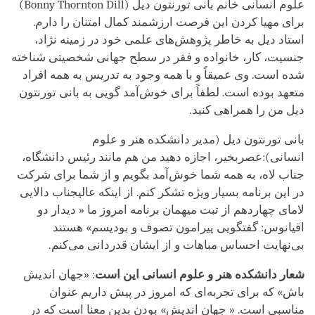
علوم انسانی خانم بانی تورنتون دیل (
Bonny Thornton Dill
)
برای مهیا کردن این فرصت ارزشمند کمال امتنان را دارم.
استاد دیل به خاطر پژوهش‌های علمی خود در زمینه نژاد،
جنسیت، کار، خانواده و فقر در سطح جهانی شخصیتی شناخته
شده است. وی عمیقاً و با همه وجود به تدریس به همه افراد
متعهد بوده است. لطفاً برای خوش‌آمد گویی به بانی تورنتون
دیل من را همراهی کنید.
بانی تورنتون دیل (مدیر دانشکده هنر و علوم
انسانی):عصربخیر، اجازه دهید من هم مانند رئیس دانشگاه،
جناب لاه، به همه شما خوش‌آمد بگویم و از شما برای شرکت
در این برنامه بسیار ویژه تشکر‌ کنم. از اینکه عالیجناب دالایی
لامای چهاردهم از تبت میهمان برنامه امروز ما « دیدار دو
اقیانوس: گفتگویی پیرامون تصوف و بودیسم» هستند
بی‌نهایت احساس مباهات و از ایشان قدردانی می‌کنم.
شعار دانشکده هنر و علوم انسانی این است
: «جهان اندیش
باش» که برای تجربه‌ای که امروز در پیش داریم عنوان
مناسبی است. « جهان اندیش» بودن بدین معنا است که در