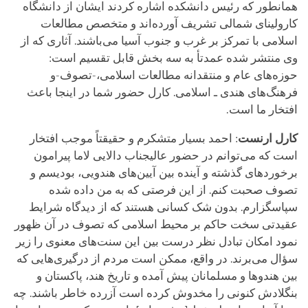
همانطور که رئیس دانشکده اشاره کردند ایشان از دانشگاه
کارولینای شمالی تشریف آورده‌اند و متخصص مطالعات
اسلامی با تمرکز بر غرب و جنوب آسیا می‌باشند. آثاری که از
وی منتشر شده عمدتأ به سه بخش قابل تقسیم است:
حوزه‌های عام و منتقدانه مطالعات اسلامی،-تصوف-و
فرهنگ‌های هندی ـ اسلامی. کارل حضور شما در اینجا باعث
افتخار ما‌ است.
کارل ارنست
: احمد بسیار متشکرم و حقیقتاً موجب افتخار
است که می‌توانم در حضور عالیجناب دالایی لاما پیرامون
برخوردهای گذشته و آینده بین آیین‌های هندویی، بودیسم و
تصوف صحبت کنم. از این فرصتی که به من داده شده
سپاسگزارم. بدون شک کسانی هستند که از دیدگاه شرایط
عقیدتی سخت حاکم بر محیط اسلامی که تصوف در آن ظهور
نمود امکان تبادل نظر درست بین این سنت‌های معنوی را زیر
سؤال می‌برند. در واقع، ممکن است مردم از درگیری‌هایی که
بین هندوها و مسلمانان پیش آمده و تاریخ هند، پاکستان و
بنگلادش کنونی را مخدوش کرده است آزرده خاطر باشند. چه