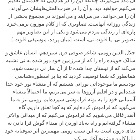
آن مدد می‌گیرند، چنانکه این را در هدایایی که خدمتتان تقدیم
می‌کنیم خواهید دید، و آن را در ضرب‌المثل‌هایشان می‌آورند،
آن را می‌خوانند، می‌سرایند و می‌آموزند در مجموع بخشی از
زندگی روزانه آنهاست. تصاویری که از کلام موزون برمی‌خیزد
پاره‌ای از زندگی مردم می‌شود و یکی از این تصاویر مهم
تصویر نی، یا فلوت نی، است. [میان پرده، موسیقی فلوت.]
جلال الدین رومی، شاعر صوفی قرن سیزدهم، انسان عاشق و
سالک جوینده راه را که از سرزمین خود دور شده به نی تشبیه
می‌کند که از نیستان جدا شده تا از آن ساز نی درست شود.
همانطور که شما توصیف کردید که بنا بر اسطوره‌شناسی
بودیسم ما موجوداتی نورانی هستیم که از منشاء نور خود جدا
شده‌ایم و در اقلیم آرزوها به سر می‌بریم، ما احتمالاً منشاء
آسمانی خود را به بوته فراموشی سپرده‌ایم. رومی نیز به ما
می‌گوید که فراموش کرده‌ایم که به کجا تعلق داریم. گاه
آنقدرغافل می‌شویم که فراموش می‌کنیم که از مبدائی والاتر
منشاء گرفته‌ایم و راه به‌یاد آوردن آن مبداء گوش فرا دادن به
ندای درون است به این سبب رومی مهمترین اثر صوفیانه خود
را با کلمه «بشنو» آغاز می‌کند.