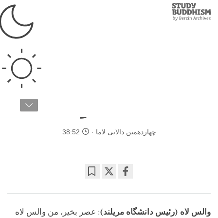
Study
Clos
Buddhism
Home
›
مطالعات پیشرفته
›
تاریخ و فرهنگ
›
بودیسم و اسلام
گفتگوی دالایی لاما با
علمای صوفی
چهاردهمین دالایی لاما
38:52
Bookmark
Share
on
facebook
والس لاه (رئیس دانشگاه مریلند)
: عصر بخیر، من والس لاه