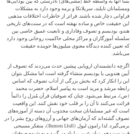
بسا آنها به واسطه خط [مشی‌های] نادرستی که بین بودایی‌ها
ومسلمانان تایلند، سریلانکا و برمه وجود دارد به مشکلات
فراوانی دچار شده‌ باشند. فراتر از خاطرات اختلافات مذهبی
این حقیقت خاص و ساده نهفته است که در سنت‌های تاریخی
هندو، بودیسم و تصوف وفاداری و تابعیت عمیق خاصی بین
سلسله آموزگاران و مراکز محلی حاکمیت روحانی وجود دارد
که تعیین کننده دیدگاه معنوی میلیون‌ها جوینده حقیقت
می‌باشد.
اگرچه دانشمندان اروپایی پیشین حدث می‌زدند که تصوف از
آیین هندویی یا بودیسم منشاء گرفته است اما مشکل بتوان
این را انکار کرد که بخش بزرگی از آداب تصوف که اساس
رابطه مرشد و مرید است به پیامبر اسلام، حضرت محمد
(ص)، مرتبط می‌شود. چنان که صوفیان قرآن مُنزل را دائماً
قرائت می‌کنند تا آن را بر قلب خود نقش کنند. این واقعیت
است که غیر مسلمانان سخت مجذوب آن دسته از آموزه‌های
تصوف گشته‌اند که آرمان‌های جهانی و آرزوهای روح بشر را در
برمی‌گیرد. لذا رامون لیول (
Ramon Llull
)، متفکر مسیحی
قرن سیزدهم، زبان عربی را یاد می‌گیرد و به‌ شیوه صوفیان