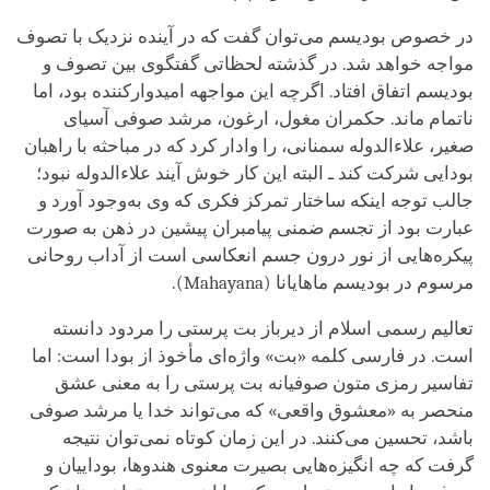
در خصوص بودیسم می‌توان گفت که در آینده نزدیک با تصوف
مواجه خواهد شد. در گذشته لحظاتی گفتگوی بین تصوف و
بودیسم اتفاق افتاد. اگرچه این مواجهه امیدوارکننده بود، اما
ناتمام ماند. حکمران مغول، ارغون، مرشد صوفی آسیای
صغیر، علاءالدوله سمنانی، را وادار کرد که در مباحثه با راهبان
بودایی شرکت کند ـ البته این کار خوش آیند علاءالدوله نبود؛
جالب توجه اینکه ساختار تمرکز فکری که وی به‌وجود آورد و
عبارت بود از تجسم ضمنی پیامبران پیشین در ذهن به صورت
پیکره‌هایی از نور درون جسم انعکاسی است از آداب روحانی
مرسوم در بودیسم ماهایانا (Mahayana).
تعالیم رسمی اسلام از دیرباز بت پرستی را مردود دانسته‌
است. در فارسی کلمه «بت» واژه‌ای مأخوذ از بودا است: اما
تفاسیر رمزی متون صوفیانه بت پرستی را به معنی عشق
منحصر به «معشوق واقعی» که می‌تواند خدا یا مرشد صوفی
باشد، تحسین می‌کنند. در این زمان کوتاه نمی‌توان نتیجه‌
گرفت که چه انگیزه‌هایی بصیرت معنوی هندوها، بوداییان و