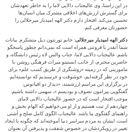
در این راستا، وی عالیجناب دالایی لاما را به خاطر تعهدشان
برای گسترش ارزش‌های اخلاقی مشترک میان انسان‌ها
تحسین می‌کند. افتخار دارم دکتر الهه امیدیار میرجلالی را
حضورتان معرفی کنم.
دکتر الهه امیدیار میرجلالی
: خانم تورنتون دیل متشکرم. بیانات
شما آنقدر با فروتنی همراه است که نمی‌دانم چطور پاسخگو
باشم. عالیجناب دالایی لاما، جناب والس لاه رئیس دانشگاه، و
حاضرین محترم، از جانب انستیتو میراث فرهنگی روشن-با
ماموریتی که در زمینه «روشنگری از طریق کسب علم» برای
خود در نظر گرفته‌ایم، خوشوقت و خرسندیم که توانسته‌ایم
در برگزاری این مراسم ارزشمند، «دیدار دو اقیانوس:
گفتگویی پیرامون تصوف و بودیسم »، سهمی داشته باشیم.
موجب افتخار است که در حضور عالیجناب دالایی لامای
چهاردهم از تبت هستیم و از او می‌خواهیم که الهام بخش و
راهنمای گفتگوی ما باشد. عالیجناب الگوی کامل صلح و آشتی
است. ایشان به مردم سراسر دنیا آموخته‌اند که چگونه با ایجاد
تغییر در رویکردشان در خصوص شفقت و پذیرفتن آن بعنوان