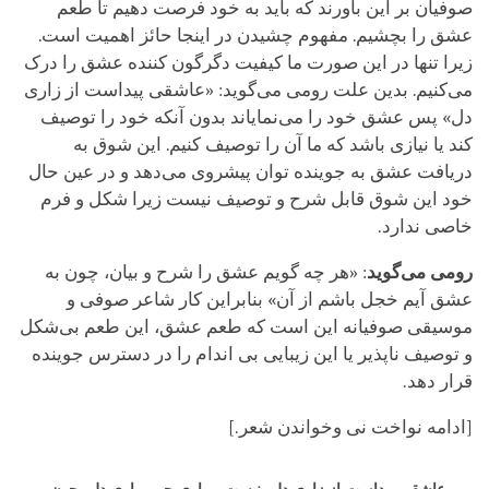
صوفیان بر این باورند که باید به خود فرصت دهیم تا طعم
عشق را بچشیم. مفهوم چشیدن در اینجا حائز اهمیت است.
زیرا تنها در این صورت ما کیفیت دگرگون کننده عشق را درک
می‌کنیم. بدین علت رومی می‌گوید: «عاشقی پیداست از زاری
دل» پس عشق خود را می‌نمایاند بدون آنکه خود را توصیف
کند یا نیازی باشد که ما آن را توصیف کنیم. این شوق به
دریافت عشق به جوینده توان پیشروی می‌دهد و در عین حال
خود این شوق قابل شرح و توصیف نیست زیرا شکل و فرم
خاصی ندارد.
رومی می‌گوید
: «هر چه گویم عشق را شرح و بیان، چون به
عشق آیم خجل باشم از آن» بنابراین کار شاعر صوفی و
موسیقی صوفیانه این است که طعم عشق، این طعم بی‌شکل
و توصیف ناپذیر یا این زیبایی بی اندام را در دسترس جوینده
قرار دهد.
[ادامه نواخت نی وخواندن شعر.]
عاشقی پیداست از زاری دل، نیست بیماری چو بیماری دل، چون