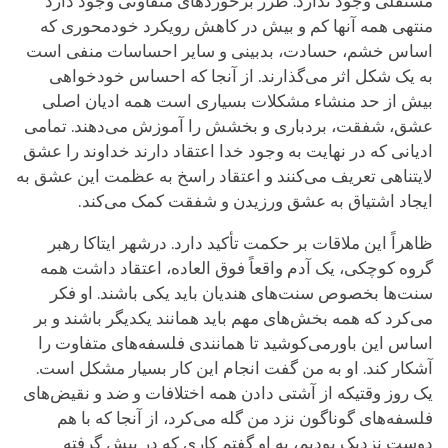
مستقلی وجود ندارد. طرز برخوردهای متفاوتی وجود دارد
منتهی همه آنها کم و بیش در کاهش رویکرد خودمحوری که
اساس خشم، حسادت، بدبینی و سایر احساسات منفی است
به یک شکل اثر می‌گذارند. از آنجا که احساس خودخواهی
بیش از حد منشاء مشکلات بسیاری است همه ادیان اصلی
عشق، شفقت، بردباری و بخشش را آموزش می‌دهند. تمامی
ادیانی که در نهایت به وجود خدا اعتقاد دارند خداوند را عشق
لایتناهی تعریف می‌کنند و اعتقاد راسخ به عظمت این عشق به
ایجاد اشتیاق به عشق ورزیدن و شفقت کمک می‌کند.
ظاهراً این ملاقات بر حکمت تأکید دارد. درشهر ایتاکا رهبر
گروه کوچکی، یک آدم واقعاً فوق العاده، اعتقاد داشت همه
سنت‌ها بخصوص سنت‌های هندیان باید یکی باشند. او فکر
می‌کرد که همه بخش‌های مهم باید همانند یکدیگر باشند و بر
اساس این باورمی‌کوشید تا همانندی فلسفه‌های متفاوت را
آشکار کند. او به‌ من گفت انجام این کار بسیار مشکل است.
یک روز وقتیکه از آشتی دادن همه اختلافات و ضد و نقیض‌های
فلسفه‌های گوناگون نزد من گله می‌کرد، از آنجا که با هم
دوست نزدیک بودیم، به او گفتم کاری که در پیش گرفته