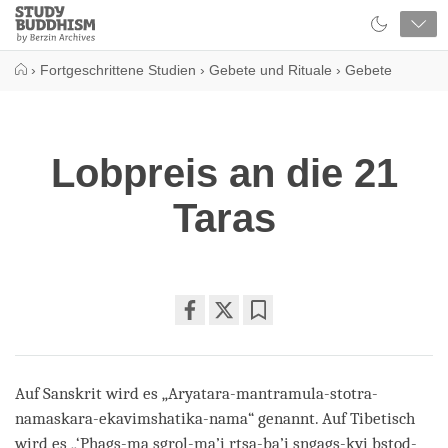
Close
Study
Buddhism
Home
›
Fortgeschrittene Studien
›
Gebete und Rituale
›
Gebete
Lobpreis an die 21
Taras
Share
Bookmark
on
facebook
Auf Sanskrit wird es „Aryatara-mantramula-stotra-
namaskara-ekavimshatika-nama“ genannt. Auf Tibetisch
wird es „‘Phags-ma sgrol-ma’i rtsa-ba’i sngags-kyi bstod-