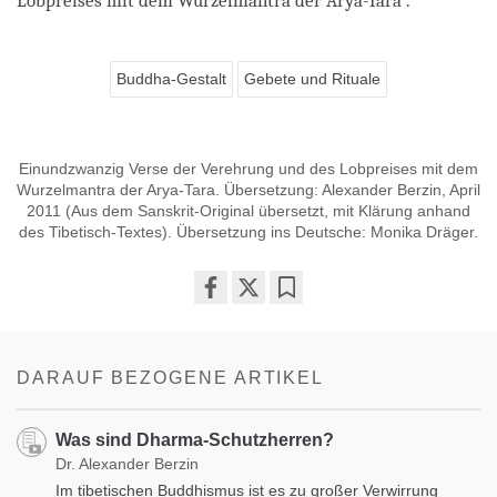
Lobpreises mit dem Wurzelmantra der Arya-Tara“.
Buddha-Gestalt
Gebete und Rituale
Einundzwanzig Verse der Verehrung und des Lobpreises mit dem
Wurzelmantra der Arya-Tara. Übersetzung: Alexander Berzin, April
2011 (Aus dem Sanskrit-Original übersetzt, mit Klärung anhand
des Tibetisch-Textes). Übersetzung ins Deutsche: Monika Dräger.
Share
Bookmark
on
facebook
DARAUF BEZOGENE ARTIKEL
Was sind Dharma-Schutzherren?
Dr. Alexander Berzin
Im tibetischen Buddhismus ist es zu großer Verwirrung